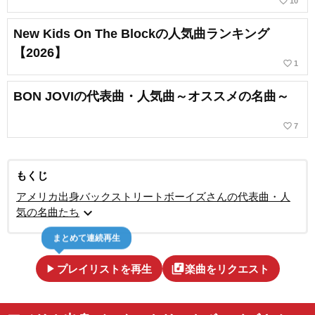
favorite_border
10
New Kids On The Blockの人気曲ランキング
【2026】
favorite_border
1
BON JOVIの代表曲・人気曲～オススメの名曲～
favorite_border
7
もくじ
アメリカ出身バックストリートボーイズさんの代表曲・人
expand_more
気の名曲たち
まとめて連続再生
play_arrow
library_music
プレイリストを再生
楽曲をリクエスト