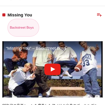
playlist_add
Missing You
Backstreet Boys
“Missing You” – Backstreet Boys