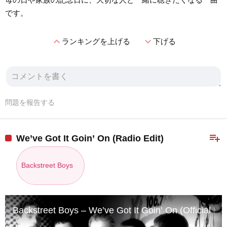
です。
expand_less
expand_more
ランキングを上げる
下げる
問題を報告する
playlist_add
We’ve Got It Goin’ On (Radio Edit)
Backstreet Boys
Backstreet Boys – We’ve Got It Goin’ On (Official HD