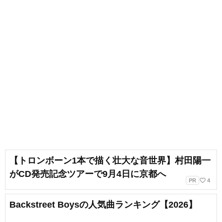
【トロンボーン1本で描く壮大な音世界】村田陽一
がCD発売記念ツアーで9月4日に京都へ
favorite_border
PR
4
Backstreet Boysの人気曲ランキング【2026】