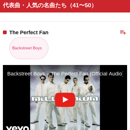
代表曲・人気の名曲たち（41〜50）
playlist_add
The Perfect Fan
Backstreet Boys
Backstreet Boys – The Perfect Fan (Official Audio)