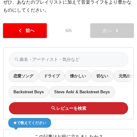
ぜひ、あなたのプレイリストに加えて音楽ライフをより豊かな
ものにしてください。
chevron_left
chevron_right
前へ
6/6
次へ
search
恋愛ソング
ドライブ
懐かしい
切ない
元気出す
Backstreet Boys
Steve Aoki & Backstreet Boys
search
レビューを検索
★で教えてください
この記事はお役に立ちましたか？