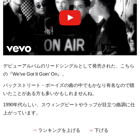
デビューアルバムのリードシングルとして発売された、こちら
の『We’ve Got It Goin’ On』。
バックストリート・ボーイズの曲の中でもかなり有名なので聴
いたことがある方も多いかもしれませんね。
1990年代らしい、スウィングビートやラップが目立つ曲調に仕
上がっています。
expand_less
expand_more
ランキングを上げる
下げる