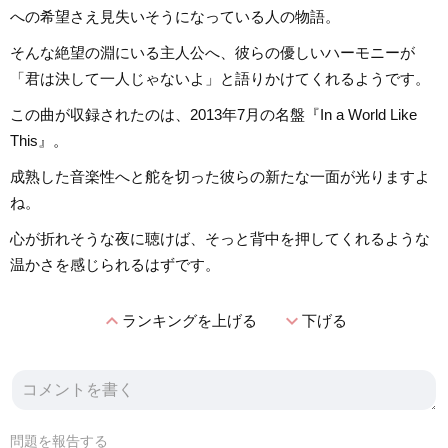
への希望さえ見失いそうになっている人の物語。
そんな絶望の淵にいる主人公へ、彼らの優しいハーモニーが
「君は決して一人じゃないよ」と語りかけてくれるようです。
この曲が収録されたのは、2013年7月の名盤『In a World Like
This』。
成熟した音楽性へと舵を切った彼らの新たな一面が光りますよ
ね。
心が折れそうな夜に聴けば、そっと背中を押してくれるような
温かさを感じられるはずです。
expand_less
expand_more
ランキングを上げる
下げる
問題を報告する