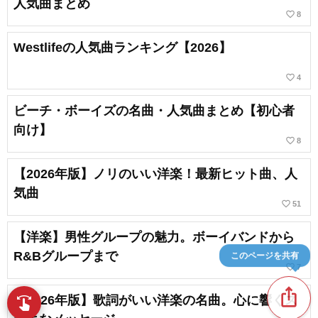
人気曲まとめ
favorite_border
8
Westlifeの人気曲ランキング【2026】
favorite_border
4
ビーチ・ボーイズの名曲・人気曲まとめ【初心者
向け】
favorite_border
8
【2026年版】ノリのいい洋楽！最新ヒット曲、人
気曲
favorite_border
51
【洋楽】男性グループの魅力。ボーイバンドから
R&Bグループまで
このページを共有
favorite_border
7
ios_share
【2026年版】歌詞がいい洋楽の名曲。心に響くス
swipe
指先で音楽をブラウズ