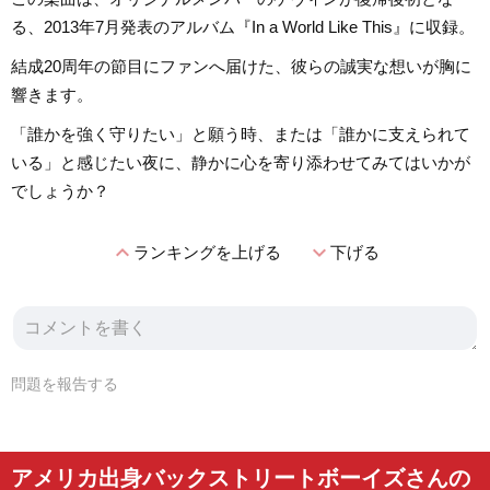
る、2013年7月発表のアルバム『In a World Like This』に収録。
結成20周年の節目にファンへ届けた、彼らの誠実な想いが胸に
響きます。
「誰かを強く守りたい」と願う時、または「誰かに支えられて
いる」と感じたい夜に、静かに心を寄り添わせてみてはいかが
でしょうか？
expand_less
expand_more
ランキングを上げる
下げる
問題を報告する
アメリカ出身バックストリートボーイズさんの