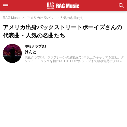
RAG Music
アメリカ出身バッ...・人気の名曲たち
アメリカ出身バックストリートボーイズさんの
代表曲・人気の名曲たち
現役クラブDJ
けんと
現役クラブDJ。クラブシーンの最前線で5年以上のキャリアを重ね、ダ
ンスミュージックを軸にUS HIP HOPやJラップまで縦横無尽にクロス
オーバー。自作エディットを織り交ぜた確かなミックスワークで、独
自のグルーヴを生み出しフロアを魅了しています。