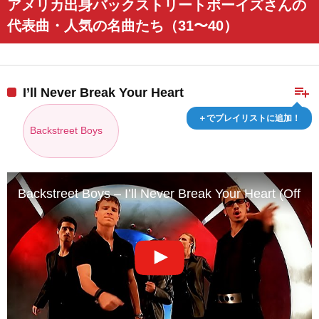
アメリカ出身バックストリートボーイズさんの
代表曲・人気の名曲たち（31〜40）
playlist_add
I’ll Never Break Your Heart
＋でプレイリストに追加！
Backstreet Boys
Backstreet Boys – I’ll Never Break Your Heart (Offici