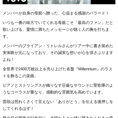
メンバーが自身の母親へ贈った、心温まる感謝のバラード！
いつも一番の味方でいてくれる母親こそ「最高のファン」だと
歌い上げる、愛情に満ちたメッセージが聴く人の胸を打ちま
す。
メンバーのブライアン・リトレルさんがツアー中に書き留めた
実体験が元になっており、その誠実な想いが心を揺さぶります
よね！
全世界で2400万枚以上を売り上げた名盤『Millennium』のラス
トを飾るこの楽曲。
ピアノとストリングスが織りなす荘厳なサウンドに聖歌隊のよ
うなコーラスが重なり、感動的な雰囲気を高めています。
普段は照れくさくて言えない「ありがとう」を伝える後押しを
してくれるはず！
母の日や家族の記念日に、大切な人と一緒に聴きたくなる一曲