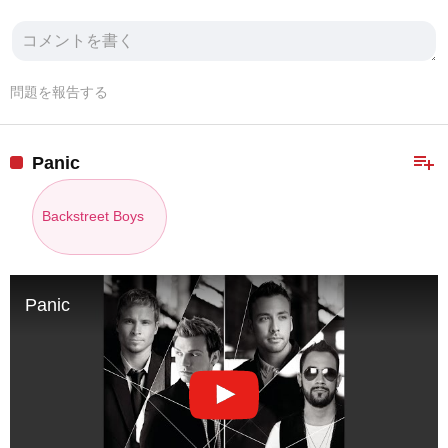
問題を報告する
playlist_add
Panic
Backstreet Boys
Panic