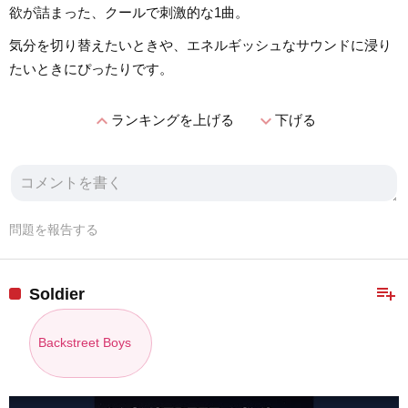
欲が詰まった、クールで刺激的な1曲。
気分を切り替えたいときや、エネルギッシュなサウンドに浸り
たいときにぴったりです。
expand_less
expand_more
ランキングを上げる
下げる
問題を報告する
playlist_add
Soldier
Backstreet Boys