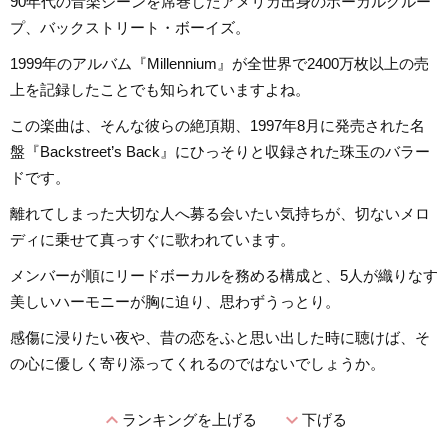
90年代の音楽シーンを席巻したアメリカ出身のボーカルグルー
プ、バックストリート・ボーイズ。
1999年のアルバム『Millennium』が全世界で2400万枚以上の売
上を記録したことでも知られていますよね。
この楽曲は、そんな彼らの絶頂期、1997年8月に発売された名
盤『Backstreet’s Back』にひっそりと収録された珠玉のバラー
ドです。
離れてしまった大切な人へ募る会いたい気持ちが、切ないメロ
ディに乗せて真っすぐに歌われています。
メンバーが順にリードボーカルを務める構成と、5人が織りなす
美しいハーモニーが胸に迫り、思わずうっとり。
感傷に浸りたい夜や、昔の恋をふと思い出した時に聴けば、そ
の心に優しく寄り添ってくれるのではないでしょうか。
expand_less
expand_more
ランキングを上げる
下げる