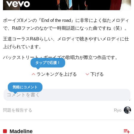
ボーイズIIメンの『End of the road』に非常によく似たメロディ
で、R&Bファンのなかで一時期話題になった曲ですね（笑）。
王道コーラスR&Bらしい、メロディで聴きやすいメロディに仕
上げられています。
バックストリート・ボーイズの歌唱力が際立つ作品です。
タップで応援！
expand_less
expand_more
ランキングを上げる
下げる
気軽にコメント
問題を報告する
Ryo
playlist_add
Madeline