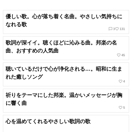
優しい歌。心が落ち着く名曲。やさしい気持ちに
なれる歌
chat_bubble_outline
favorite_border
3
131
歌詞が深イイ。聴くほどに沁みる曲。邦楽の名
曲、おすすめの人気曲
favorite_border
45
聴いているだけで心が浄化される…。昭和に生ま
れた癒しソング
favorite_border
4
祈りをテーマにした邦楽。温かいメッセージが胸
に響く曲
favorite_border
5
心を温めてくれるやさしい歌詞の歌