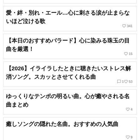
愛・絆・別れ・エール…心に刺さる涙が止まらな
いほど泣ける歌
favorite_border
341
【本日のおすすめバラード】心に染みる珠玉の目
曲を厳選！
favorite_border
15
【2026】イライラしたときに聴きたいストレス解
消ソング。スカッとさせてくれる曲
chat_bubble_outline
favorite_border
1
53
ゆっくりなテンポの明るい曲。心が癒やされる名
曲まとめ
favorite_border
4
癒しソングの隠れた名曲。おすすめの人気曲
favorite_border
9