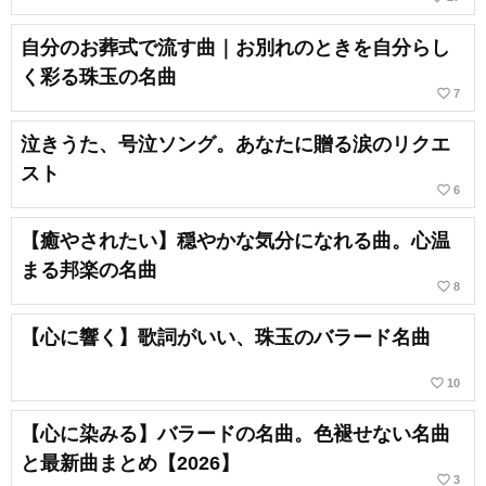
自分のお葬式で流す曲｜お別れのときを自分らし
く彩る珠玉の名曲
favorite_border
7
泣きうた、号泣ソング。あなたに贈る涙のリクエ
スト
favorite_border
6
【癒やされたい】穏やかな気分になれる曲。心温
まる邦楽の名曲
favorite_border
8
【心に響く】歌詞がいい、珠玉のバラード名曲
favorite_border
10
【心に染みる】バラードの名曲。色褪せない名曲
と最新曲まとめ【2026】
favorite_border
3