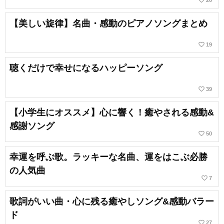
favorite_border
20
【美しい旋律】名曲・感動のピアノソングまとめ
favorite_border
19
聴くだけで幸せになるハッピーソング
favorite_border
39
【小学生にオススメ】心に響く！癒やされる感動&
感謝ソング
favorite_border
50
幸運を呼ぶ歌。ラッキーな名曲、運をはこぶ必勝
の人気曲
favorite_border
7
歌詞がいい曲・心に残る癒やしソング&感動バラー
ド
favorite_border
27