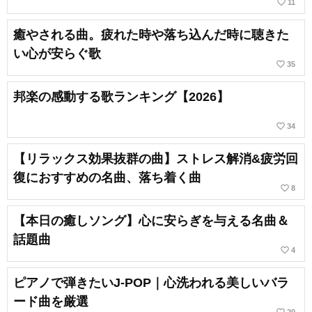
favorite_border
11
癒やされる曲。疲れた時や落ち込んだ時に聴きた
い心が安らぐ歌
favorite_border
35
邦楽の感動する歌ランキング【2026】
favorite_border
34
【リラックス効果抜群の曲】ストレス解消&疲労回
復におすすめの名曲、落ち着く曲
favorite_border
8
【本日の癒しソング】心に安らぎを与える名曲＆
話題曲
favorite_border
4
ピアノで弾きたいJ-POP｜心洗われる美しいバラ
ード曲を厳選