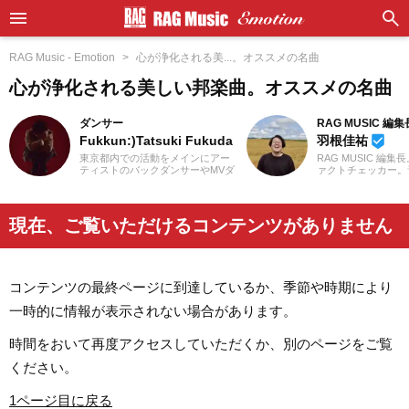
RAG Music - Emotion
心が浄化される美...。オススメの名曲
心が浄化される美しい邦楽曲。オススメの名曲
ダンサー
RAG MUSIC 編集
Fukkun:)Tatsuki Fukuda
羽根佳祐
beenhere
東京都内での活動をメインにアー
RAG MUSIC 編集
ティストのバックダンサーやMVダ
ァクトチェッカー。
ンサー、CMダンサーなどを経験。
での勤務や婚礼音響
現在もダンサー活動を続けると同
2016年からRAG M
時に記事制作にも携わっていま
一員に。小学校では
す。中学時代にマイケル・ジャク
中学校では吹奏楽で
現在、ご覧いただけるコンテンツがありません
ソンを知ったのをキッカケに、高
ト、高校以降はバン
校2年生からダンス活動を始める。
と、さまざまな楽器
ダンスを始めてから今まで聴いて
楽曲紹介記事をはじ
いたJ-POPや邦楽ロック以外にも
楽フェスの紹介記事
洋楽のR&Bやラップ、オルタナテ
ートなど、自身の音
コンテンツの最終ページに到達しているか、季節や時期により
ィブ系の音楽まで、主にダンスで
までの業務で培った
使用される曲も聴き始める。小学
日々記事を制作して
一時的に情報が表示されない場合があります。
生の頃は3年間合唱団に所属し、歌
は国内外のロックは
うことが好きなので趣味でカラオ
近ではJ-POPも広
ケにもよく行きます！現在では邦
います。
時間をおいて再度アクセスしていただくか、別のページをご覧
楽ロックやラップ、さらにはK-
POPまで幅広くの音楽を好んで聴
ください。
きます。
1ページ目に戻る