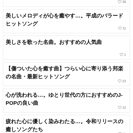
favorite_border
38
美しいメロディが心を癒やす…。平成のバラード
ヒットソング
favorite_border
11
美しさを歌った名曲。おすすめの人気曲
favorite_border
1
【傷ついた心を癒す曲】つらい心に寄り添う邦楽
の名曲・最新ヒットソング
favorite_border
23
心が洗われる…。ゆとり世代の方におすすめのJ-
POPの良い曲
favorite_border
12
疲れた心に優しく染みわたる…。令和リリースの
癒しソングたち