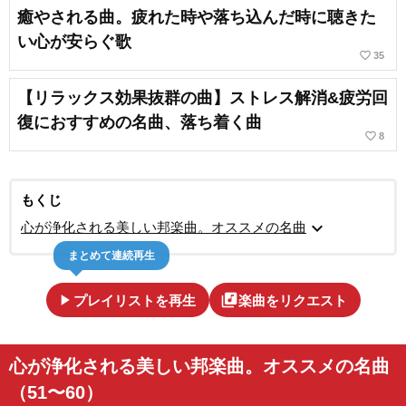
癒やされる曲。疲れた時や落ち込んだ時に聴きた
い心が安らぐ歌
favorite_border
35
【リラックス効果抜群の曲】ストレス解消&疲労回
復におすすめの名曲、落ち着く曲
favorite_border
8
もくじ
expand_more
心が浄化される美しい邦楽曲。オススメの名曲
まとめて連続再生
play_arrow
library_music
プレイリストを再生
楽曲をリクエスト
心が浄化される美しい邦楽曲。オススメの名曲
（51〜60）