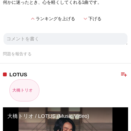
何かに迷ったとき、心を軽くしてくれる1曲です。
expand_less
expand_more
ランキングを上げる
下げる
問題を報告する
playlist_add
LOTUS
大橋トリオ
大橋トリオ / LOTUS (Music Video)