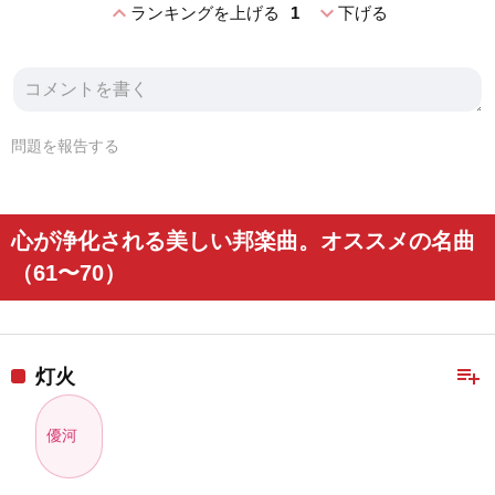
expand_less
expand_more
ランキングを上げる
1
下げる
問題を報告する
心が浄化される美しい邦楽曲。オススメの名曲
（61〜70）
playlist_add
灯火
優河