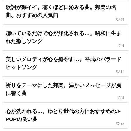
歌詞が深イイ。聴くほどに沁みる曲。邦楽の名
曲、おすすめの人気曲
favorite_border
45
聴いているだけで心が浄化される…。昭和に生ま
れた癒しソング
favorite_border
4
美しいメロディが心を癒やす…。平成のバラード
ヒットソング
favorite_border
11
祈りをテーマにした邦楽。温かいメッセージが胸
に響く曲
favorite_border
5
心が洗われる…。ゆとり世代の方におすすめのJ-
POPの良い曲
favorite_border
12