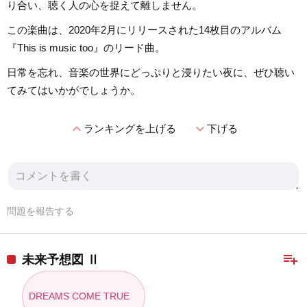
り合い、聴く人の心を捉えて離しません。
この楽曲は、2020年2月にリリースされた14枚目のアルバム
『This is music too』のリード曲。
日常を忘れ、音楽の世界にどっぷりと浸りたい夜に、ぜひ聴い
てみてはいかがでしょうか。
expand_less
expand_more
ランキングを上げる
下げる
問題を報告する
playlist_add
未来予想図 Ⅱ
DREAMS COME TRUE