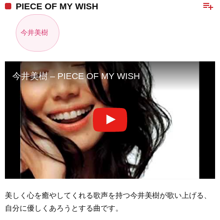
playlist_add
PIECE OF MY WISH
今井美樹
今井美樹 – PIECE OF MY WISH
美しく心を癒やしてくれる歌声を持つ今井美樹が歌い上げる、
自分に優しくあろうとする曲です。