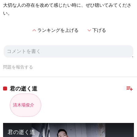
大切な人の存在を改めて感じたい時に、ぜひ聴いてみてくださ
い。
expand_less
expand_more
ランキングを上げる
下げる
問題を報告する
playlist_add
君の逝く道
清木場俊介
君の逝く道