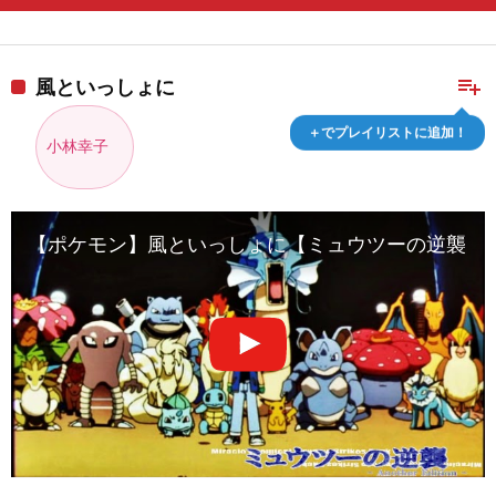
playlist_add
風といっしょに
＋でプレイリストに追加！
小林幸子
【ポケモン】風といっしょに【ミュウツーの逆襲】