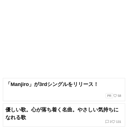
「Manjiro」が3rdシングルをリリース！
favorite_border
PR
58
優しい歌。心が落ち着く名曲。やさしい気持ちに
なれる歌
chat_bubble_outline
favorite_border
3
131