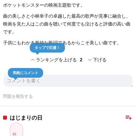
ポケットモンスターの映画主題歌です。
曲の美しさと小林幸子の卓越した最高の歌声が見事に融合し、
映画を見た人はこの曲を聴いて何度でも泣けると評価の高い曲
です。
子供にもわかる単純な歌詞であるからこそ美しい曲です。
タップで応援！
expand_less
expand_more
ランキングを上げる
2
下げる
気軽にコメント
問題を報告する
playlist_add
はじまりの日
iri