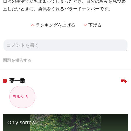
日々の生活で立ち止まってしまったとき、自分の歩みを見つめ
直したいときに、勇気をくれるバラードナンバーです。
expand_less
expand_more
ランキングを上げる
下げる
問題を報告する
playlist_add
憂一乗
ヨルシカ
Only sorrow