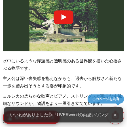
水中にいるような浮遊感と透明感のある世界観を描いた心揺さ
ぶる物語です。
主人公は深い喪失感を抱えながらも、過去から解放され新たな
一歩を踏み出そうとする姿が印象的です。
ヨルシカの柔らかな歌声とピアノ、ストリングスが織りなす繊
このページを共有
細なサウンドが、物語をより一層引き立てています。
ios_share
この意欲作は2019年8月に発売されたアルバム『エルマ』に収
いいねがありました👍「UVERworldの両思いソング・人気曲
×
swipe
指先で音楽をブラウズ
録されました。