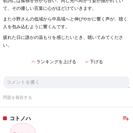
歌詞には孤独を分かち合い、同じ光へ向かう姿が描かれてい
て、その優しい言葉に心がほどけていきます。
また小野さんの低域から中高域へと伸びやかに響く声が、聴く
人を包み込むように響くんです。
疲れた日に誰かの温もりを感じたいとき、聴いてみてくださ
い。
expand_less
expand_more
ランキングを上げる
下げる
問題を報告する
playlist_add
コトノハ