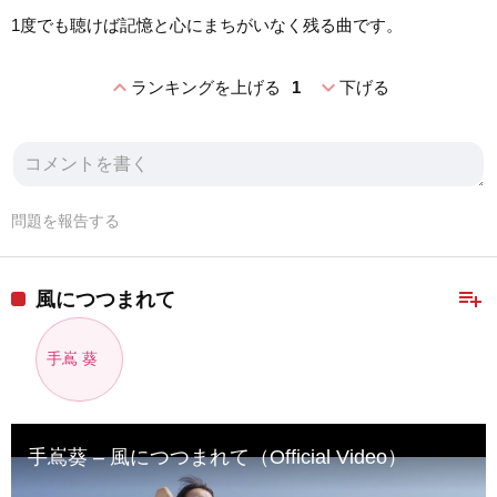
1度でも聴けば記憶と心にまちがいなく残る曲です。
expand_less
expand_more
ランキングを上げる
1
下げる
問題を報告する
playlist_add
風につつまれて
手嶌 葵
手嶌葵 – 風につつまれて（Official Video）