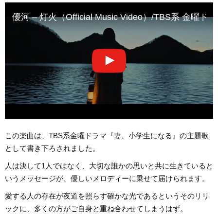
優河 – 灯火（Official Music Video）/TBS系 金曜
この楽曲は、TBS系金曜ドラマ『妻、小学生になる』の主題歌
として書き下ろされました。
人は決して1人ではなく、大切な誰かの思いと共に生きていると
いうメッセージが、優しいメロディーに乗せて届けられます。
愛する人の存在が夜道を照らす確かな光であるというそのリリ
ックに、多くの方がご自身と重ね合わせてしまうはず。