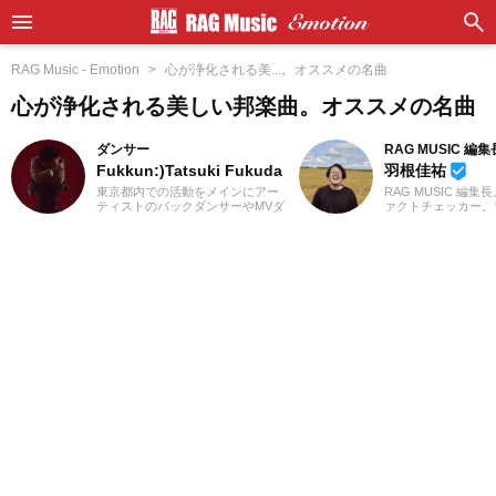
RAG Music - Emotion
心が浄化される美...。オススメの名曲
心が浄化される美しい邦楽曲。オススメの名曲
ダンサー
RAG MUSIC 編集
Fukkun:)Tatsuki Fukuda
羽根佳祐
beenhere
東京都内での活動をメインにアー
RAG MUSIC 編集
ティストのバックダンサーやMVダ
ァクトチェッカー。
ンサー、CMダンサーなどを経験。
での勤務や婚礼音響
現在もダンサー活動を続けると同
2016年からRAG M
時に記事制作にも携わっていま
一員に。小学校では
す。中学時代にマイケル・ジャク
中学校では吹奏楽で
ソンを知ったのをキッカケに、高
ト、高校以降はバン
校2年生からダンス活動を始める。
と、さまざまな楽器
ダンスを始めてから今まで聴いて
楽曲紹介記事をはじ
いたJ-POPや邦楽ロック以外にも
楽フェスの紹介記事
洋楽のR&Bやラップ、オルタナテ
ートなど、自身の音
ィブ系の音楽まで、主にダンスで
までの業務で培った
使用される曲も聴き始める。小学
日々記事を制作して
生の頃は3年間合唱団に所属し、歌
は国内外のロックは
うことが好きなので趣味でカラオ
近ではJ-POPも広
ケにもよく行きます！現在では邦
います。
楽ロックやラップ、さらにはK-
POPまで幅広くの音楽を好んで聴
きます。