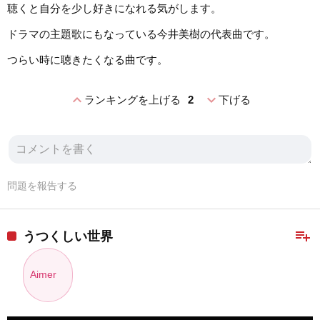
聴くと自分を少し好きになれる気がします。
ドラマの主題歌にもなっている今井美樹の代表曲です。
つらい時に聴きたくなる曲です。
expand_less
expand_more
ランキングを上げる
2
下げる
問題を報告する
playlist_add
うつくしい世界
Aimer