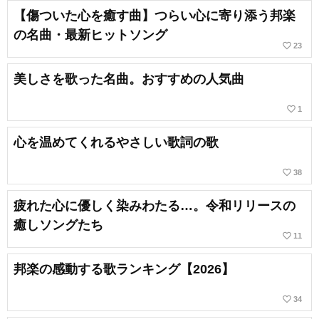
【傷ついた心を癒す曲】つらい心に寄り添う邦楽
の名曲・最新ヒットソング
favorite_border
23
美しさを歌った名曲。おすすめの人気曲
favorite_border
1
心を温めてくれるやさしい歌詞の歌
favorite_border
38
疲れた心に優しく染みわたる…。令和リリースの
癒しソングたち
favorite_border
11
邦楽の感動する歌ランキング【2026】
favorite_border
34