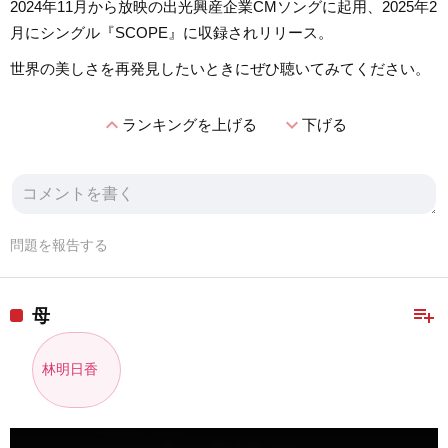
2024年11月から放映の出光興産企業CMソングに起用、2025年2
月にシングル『SCOPE』に収録されリリース。
世界の美しさを再発見したいときにぜひ聴いてみてください。
expand_less
expand_more
ランキングを上げる
下げる
問題を報告する
playlist_add
母
林明日香