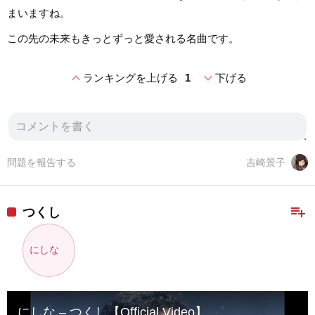
まいますね。
この先の未来もきっとずっと愛される名曲です。
expand_less
expand_more
ランキングを上げる
1
下げる
問題を報告する
吉崎景子
playlist_add
つくし
にしな
にしな – つくし【Official Video】