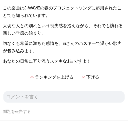
この楽曲はJ-WAVEの春のプロジェクトソングに起用されたこ
とでも知られています。
大切な人との別れという喪失感を抱えながら、それでも訪れる
新しい季節の始まり。
切なくも希望に満ちた感情を、iriさんのハスキーで温かい歌声
が包み込みます。
あなたの日常に寄り添うステキな1曲ですよ！
expand_less
expand_more
ランキングを上げる
下げる
問題を報告する