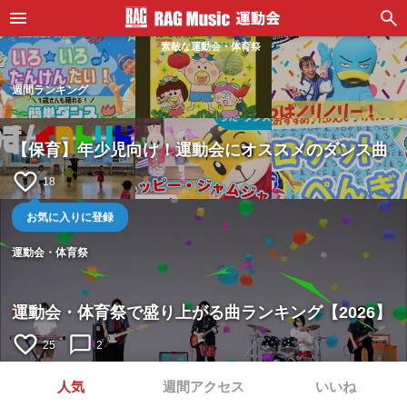
素敵な運動会・体育祭
週間ランキング
【保育】年少児向け！運動会にオススメのダンス曲
favorite_border
18
お気に入りに登録
運動会・体育祭
運動会・体育祭で盛り上がる曲ランキング【2026】
favorite_border
chat_bubble_outline
25
2
人気
週間アクセス
いいね