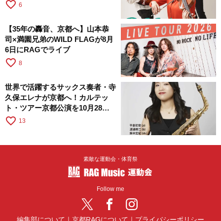
RAGへ
favorite_border
6
【35年の轟音、京都へ】山本恭
司×満園兄弟のWILD FLAGが8月
6日にRAGでライブ
favorite_border
8
世界で活躍するサックス奏者・寺
久保エレナが京都へ！カルテッ
ト・ツアー京都公演を10月28日
に開催
favorite_border
13
素敵な運動会・体育祭
Follow me
編集部について
｜
京都RAGについて
｜
プライバシーポリシー