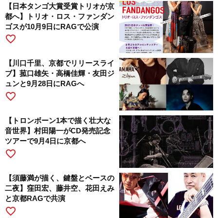
【日本タンゴ大賞受賞トリオが京
都へ】トリオ・ロス・ファンダン
ゴスが10月9日にRAGで公演
favorite_border
【川口千里、京都でリリースライ
ブ】菰口雄矢・高橋佳輝・友田ジ
ュンと9月28日にRAGへ
favorite_border
【トロンボーン1本で描く壮大な
音世界】村田陽一がCD発売記念
ツアーで9月4日に京都へ
favorite_border
【須藤満が描く、鍵盤とベースの
二夜】窪田宏、藤井空、花田えみ
と京都RAGで共演
favorite_border