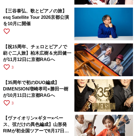
【三谷泰弘、歌とピアノの旅】
esq Satellite Tour 2026京都公演
を10月に開催
favorite_border
【祝15周年、チェロとピアノで
紡ぐ二人旅】柏木広樹＆光田健一
が11月12日に京都RAGへ
favorite_border
3
【35周年で初のDUO編成】
DIMENSION増崎孝司×勝田一樹
が10月11日に京都RAGへ
favorite_border
3
【ヴァイオリン×ギター×ベー
ス、弦だけの異色編成】山形発
RIMが初全国ツアーで8月17日に