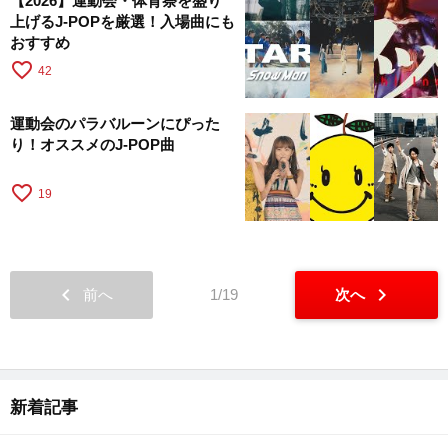
【2026】運動会・体育祭を盛り
上げるJ-POPを厳選！入場曲にも
おすすめ
favorite_border
42
運動会のパラバルーンにぴった
り！オススメのJ-POP曲
favorite_border
19
chevron_left
chevron_right
前へ
1/19
次へ
新着記事