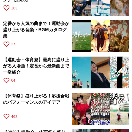
favorite_border
183
定番から人気の曲まで！運動会が
盛り上がる音楽・BGMカタログ
集
favorite_border
27
【運動会・体育祭】最高に盛り上
がる入場曲！定番から最新曲まで
一挙紹介
favorite_border
64
【体育祭】盛り上がる！応援合戦
のパフォーマンスのアイデア
favorite_border
462