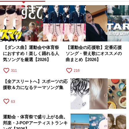
【ダンス曲】運動会や体育祭
【運動会の応援歌】定番応援
におすすめ！楽しく踊れる人
ソング・替え歌にオススメの
気ソングを厳選【2026】
曲まとめ【2026】
favorite_border
favorite_border
311
216
【全アスリートへ】スポーツの応
援歌＆力になるテーマソング集
favorite_border
63
運動会・体育祭で盛り上がる曲。
邦楽・J-POPアーティストランキ
ング【2026】