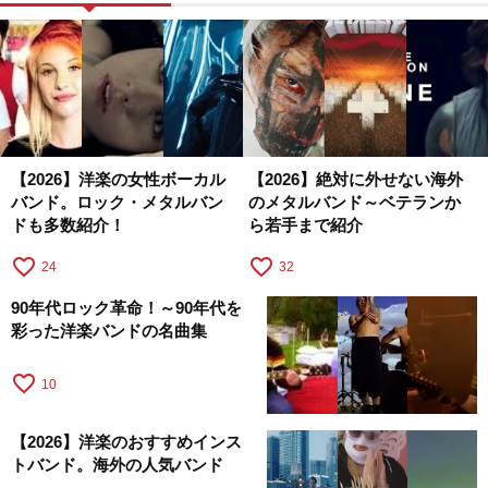
【2026】洋楽の女性ボーカル
【2026】絶対に外せない海外
バンド。ロック・メタルバン
のメタルバンド～ベテランか
ドも多数紹介！
ら若手まで紹介
favorite_border
favorite_border
24
32
90年代ロック革命！～90年代を
彩った洋楽バンドの名曲集
favorite_border
10
【2026】洋楽のおすすめインス
トバンド。海外の人気バンド