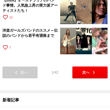
【2026】オーストラリアのバン
ド事情。人気急上昇の実力派アー
ティストたち！
favorite_border
12
洋楽ガールズバンドのススメ～伝
説のバンドから若手有望株まで
favorite_border
7
chevron_left
chevron_right
前へ
1/42
次へ
新着記事