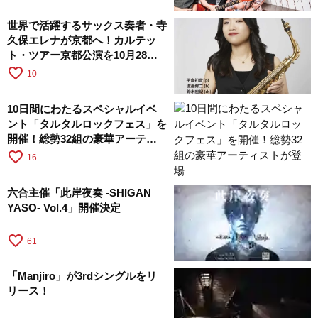
世界で活躍するサックス奏者・寺
久保エレナが京都へ！カルテッ
ト・ツアー京都公演を10月28日
に開催
favorite_border
10
10日間にわたるスペシャルイベ
ント「タルタルロックフェス」を
開催！総勢32組の豪華アーティ
ストが登場
favorite_border
16
六合主催「此岸夜奏 -SHIGAN
YASO- Vol.4」開催決定
favorite_border
61
「Manjiro」が3rdシングルをリ
リース！