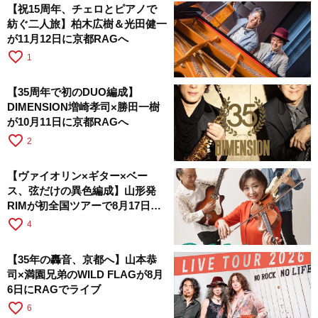
【祝15周年、チェロとピアノで
紡ぐ二人旅】柏木広樹＆光田健一
が11月12日に京都RAGへ
favorite_border
1
【35周年で初のDUO編成】
DIMENSION増崎孝司×勝田一樹
が10月11日に京都RAGへ
favorite_border
2
【ヴァイオリン×ギター×ベー
ス、弦だけの異色編成】山形発
RIMが初全国ツアーで8月17日に
RAGへ
favorite_border
4
【35年の轟音、京都へ】山本恭
司×満園兄弟のWILD FLAGが8月
6日にRAGでライブ
favorite_border
6