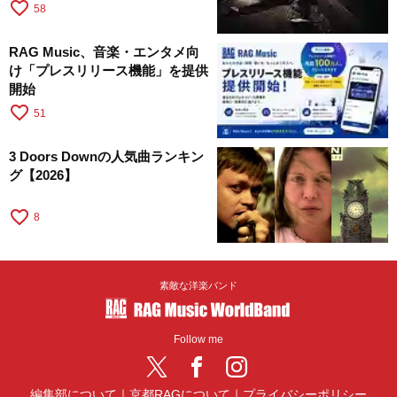
favorite_border
58
RAG Music、音楽・エンタメ向
け「プレスリリース機能」を提供
開始
favorite_border
51
3 Doors Downの人気曲ランキン
グ【2026】
favorite_border
8
素敵な洋楽バンド
Follow me
編集部について
｜
京都RAGについて
｜
プライバシーポリシー