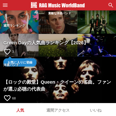
素敵な洋楽バンド
週間ランキング
Green Dayの人気曲ランキング【2026】
favorite_border
3
お気に入りに登録
洋楽バンド
【ロックの殿堂】Queen・クイーンの名曲。ファン
が選ぶ必聴の代表曲
favorite_border
68
人気
週間アクセス
いいね