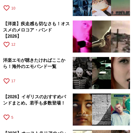
favorite_border
10
【洋楽】疾走感も切なさも！オス
スメのメロコア・バンド
【2026】
favorite_border
12
洋楽エモが聴きたければここか
ら！海外のエモバンド一覧
favorite_border
17
【2026】イギリスのおすすめバ
ンドまとめ。若手も多数登場！
favorite_border
5