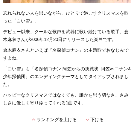
忘れられない人を思いながら、ひとりで過ごすクリスマスを歌
った『白い雪』。
デビュー以来、クールな歌声を武器に歌い続けている歌手、倉
木麻衣さんが2006年12月20日にリリースした楽曲です。
倉木麻衣さんといえば『名探偵コナン』の主題歌でおなじみで
すよね。
『白い雪』も『名探偵コナン 阿笠からの挑戦状! 阿笠vsコナン&
少年探偵団』のエンディングテーマとしてタイアップされまし
た。
ハッピーなクリスマスではなくても、誰かを思う切なさ、さみ
しさに優しく寄り添ってくれる1曲です。
expand_less
expand_more
ランキングを上げる
下げる