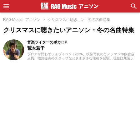
RAG Music - アニソン
クリスマスに聴き...ン・冬の名曲特集
クリスマスに聴きたいアニソン・冬の名曲特集
音楽ライターのボカロP
荒木若干
プロアマ問わずライブイベントのPA、映像写真のカメラマンや飲食店
店員、物流拠点のスタッフなどさまざまな職種を経験、現在は兼業ラ
イターとして日々を過ごしています。これまでに音楽、漫画系サイト
での作品紹介記事や、1st PLACE株式会社様の「IA SUPER BEST」特
典ライナーノーツの執筆等に携わらせていただきました。音楽経験と
しては、中学からギターを始め、学生時代はバンド活動に注力。その
後15年以上、現在に至るまで、いちボカロPとしてオリジナル楽曲を発
表し続けています。邦楽ロック、ボカロ、漫画が得意ジャンルです。