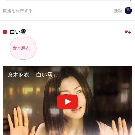
問題を報告する
無糖
playlist_add
白い雪
倉木麻衣
倉木麻衣 「白い雪」