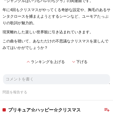
『ジャングルはいつもハレのちグゥ』の関連曲です。
年に4回もクリスマスがやってくる奇妙な設定や、胸毛のあるサ
ンタクロースを捕まえようとするシーンなど、ユーモアたっぷ
りの歌詞が魅力的。
現実離れした楽しい世界観に引き込まれていきます。
この曲を聴いて、あなただけの不思議なクリスマスを楽しんで
みてはいかがでしょうか？
expand_less
expand_more
ランキングを上げる
下げる
問題を報告する
playlist_add
プリキュア☆ハッピー☆クリスマス