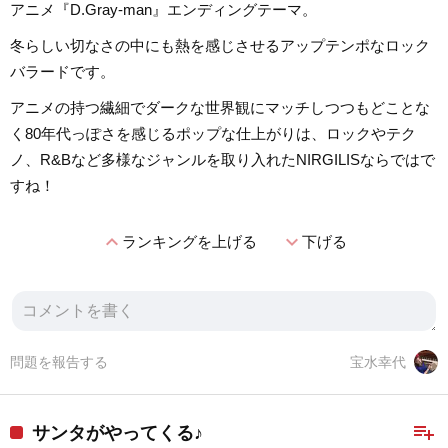
アニメ『D.Gray-man』エンディングテーマ。
冬らしい切なさの中にも熱を感じさせるアップテンポなロック
バラードです。
アニメの持つ繊細でダークな世界観にマッチしつつもどことな
く80年代っぽさを感じるポップな仕上がりは、ロックやテク
ノ、R&Bなど多様なジャンルを取り入れたNIRGILISならではで
すね！
expand_less
expand_more
ランキングを上げる
下げる
問題を報告する
宝水幸代
playlist_add
サンタがやってくる♪