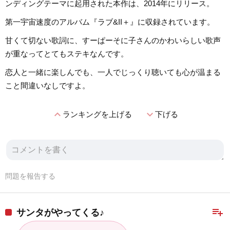
ンディングテーマに起用された本作は、2014年にリリース。
第一宇宙速度のアルバム『ラブ&II＋』に収録されています。
甘くて切ない歌詞に、すーぱーそに子さんのかわいらしい歌声
が重なってとてもステキなんです。
恋人と一緒に楽しんでも、一人でじっくり聴いても心が温まる
こと間違いなしですよ。
expand_less
expand_more
ランキングを上げる
下げる
問題を報告する
playlist_add
サンタがやってくる♪