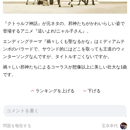
『クトゥルフ神話』が元ネタの、邪神たちがかわいらしい姿で
登場するアニメ『這いよれ!ニャル子さん』。
エンディングテーマ『禍々しくも聖なるかな』はミディアムテ
ンポのバラードで、サウンド的にはどこを取っても王道のウィ
ンターソングなんですが、タイトルすごくないですか。
禍々しい邪神たちによるコーラスが想像以上に美しい壮大な1曲
です。
expand_less
expand_more
ランキングを上げる
下げる
問題を報告する
宝水幸代