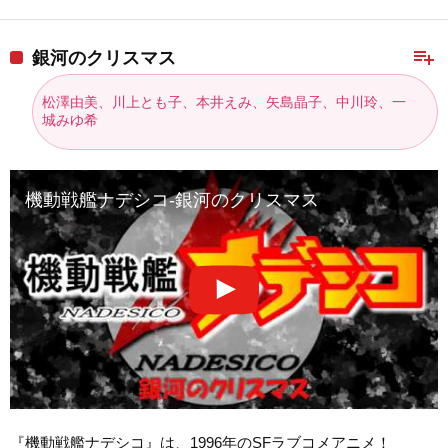
playlist_add
銀河のクリスマス
松澤由美、川上とも子、本井えみ、矢島晶子、中川玲、一
城みゆ希
機動戦艦ナデシコ-銀河のクリスマス
『機動戦艦ナデシコ』は、1996年のSFラブコメアニメ！