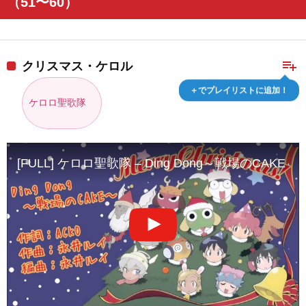
（51〜60）
playlist_add
クリスマス・ケロル
＋でプレイリストに追加！
ケロロ聖歌隊
[FULL] ケロロ聖歌隊 – Ding Dong～戦場のCAKE～