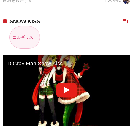
問題を報告する
宝水幸代
playlist_add
SNOW KISS
ニルギリス
D.Gray Man Snow Kiss