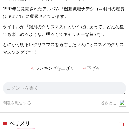
1997年に発売されたアルバム『機動戦艦ナデシコ～明日の艦長
はキミだ!』に収録されています。
タイトルが『銀河のクリスマス』というだけあって、どんな星
でも楽しめるような、明るくてキャッチーな曲です。
とにかく明るいクリスマスを過ごしたい人にオススメのクリス
マスソングです！
expand_less
expand_more
ランキングを上げる
下げる
問題を報告する
谷さとこ
playlist_add
ベリメリ