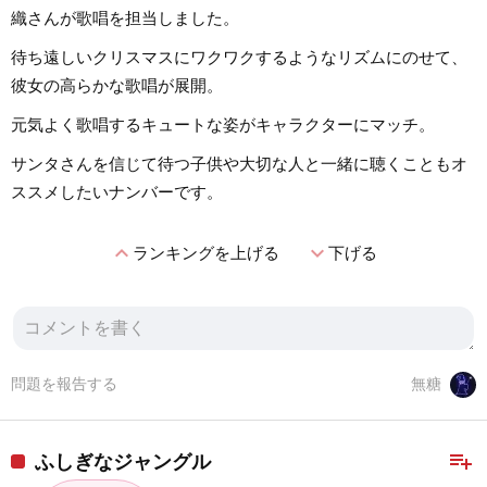
織さんが歌唱を担当しました。
待ち遠しいクリスマスにワクワクするようなリズムにのせて、
彼女の高らかな歌唱が展開。
元気よく歌唱するキュートな姿がキャラクターにマッチ。
サンタさんを信じて待つ子供や大切な人と一緒に聴くこともオ
ススメしたいナンバーです。
expand_less
expand_more
ランキングを上げる
下げる
問題を報告する
無糖
playlist_add
ふしぎなジャングル