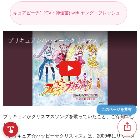
キュアピーチ(（CV：沖佳苗) with ヤング・フレッシュ
プリキュア☆ハッピー☆クリスマス
このページを共有
プリキュアがクリスマスソングを歌っていたこと、ご存知でし
ios_share
たか？
swipe
指先で音楽をブラウズ
『プリキュア☆ハッピー☆クリスマス』は、2009年にリリース