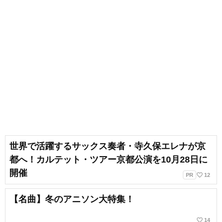
世界で活躍するサックス奏者・寺久保エレナが京
都へ！カルテット・ツアー京都公演を10月28日に
開催
favorite_border
PR
12
【名曲】冬のアニソン大特集！
favorite_border
14