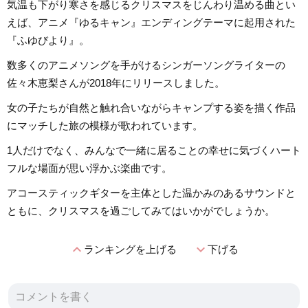
気温も下がり寒さを感じるクリスマスをじんわり温める曲とい
えば、アニメ『ゆるキャン』エンディングテーマに起用された
『ふゆびより』。
数多くのアニメソングを手がけるシンガーソングライターの
佐々木恵梨さんが2018年にリリースしました。
女の子たちが自然と触れ合いながらキャンプする姿を描く作品
にマッチした旅の模様が歌われています。
1人だけでなく、みんなで一緒に居ることの幸せに気づくハート
フルな場面が思い浮かぶ楽曲です。
アコースティックギターを主体とした温かみのあるサウンドと
ともに、クリスマスを過ごしてみてはいかがでしょうか。
expand_less
expand_more
ランキングを上げる
下げる