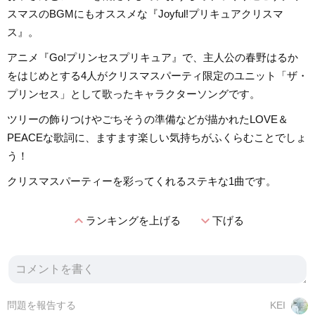
スマスのBGMにもオススメな『Joyful!プリキュアクリスマ
ス』。
アニメ『Go!プリンセスプリキュア』で、主人公の春野はるか
をはじめとする4人がクリスマスパーティ限定のユニット「ザ・
プリンセス」として歌ったキャラクターソングです。
ツリーの飾りつけやごちそうの準備などが描かれたLOVE＆
PEACEな歌詞に、ますます楽しい気持ちがふくらむことでしょ
う！
クリスマスパーティーを彩ってくれるステキな1曲です。
expand_less
expand_more
ランキングを上げる
下げる
問題を報告する
KEI