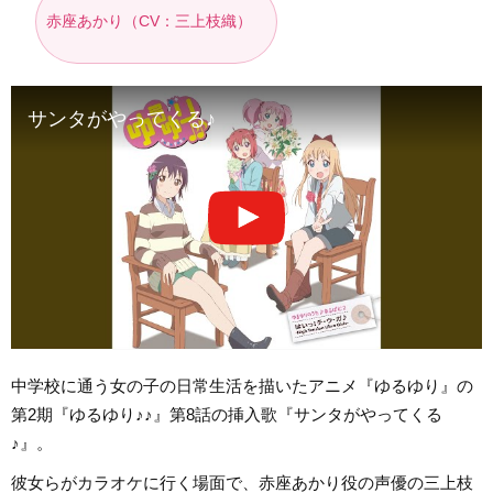
赤座あかり（CV：三上枝織）
サンタがやってくる♪
中学校に通う女の子の日常生活を描いたアニメ『ゆるゆり』の
第2期『ゆるゆり♪♪』第8話の挿入歌『サンタがやってくる
♪』。
彼女らがカラオケに行く場面で、赤座あかり役の声優の三上枝