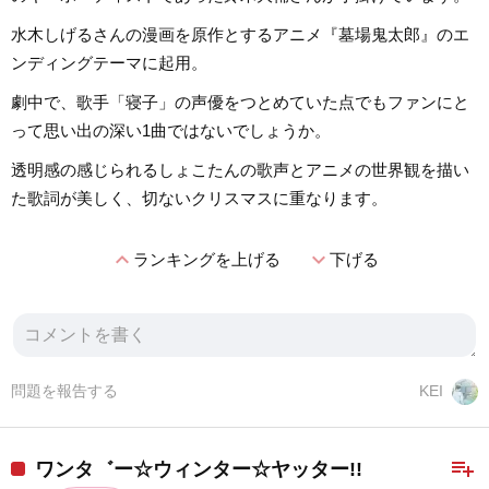
水木しげるさんの漫画を原作とするアニメ『墓場鬼太郎』のエ
ンディングテーマに起用。
劇中で、歌手「寝子」の声優をつとめていた点でもファンにと
って思い出の深い1曲ではないでしょうか。
透明感の感じられるしょこたんの歌声とアニメの世界観を描い
た歌詞が美しく、切ないクリスマスに重なります。
expand_less
expand_more
ランキングを上げる
下げる
問題を報告する
KEI
playlist_add
ワンタ゛ー☆ウィンター☆ヤッター!!