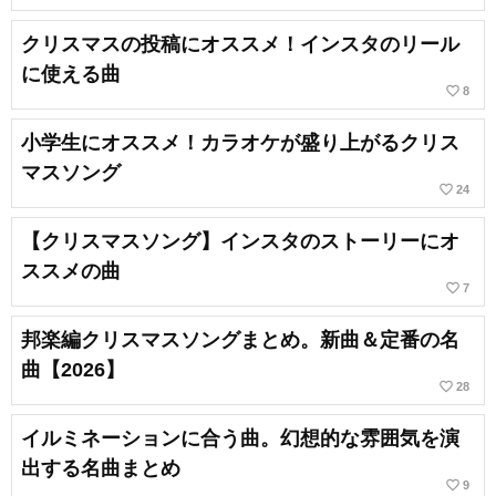
クリスマスの投稿にオススメ！インスタのリール
に使える曲
favorite_border
8
小学生にオススメ！カラオケが盛り上がるクリス
マスソング
favorite_border
24
【クリスマスソング】インスタのストーリーにオ
ススメの曲
favorite_border
7
邦楽編クリスマスソングまとめ。新曲＆定番の名
曲【2026】
favorite_border
28
イルミネーションに合う曲。幻想的な雰囲気を演
出する名曲まとめ
favorite_border
9