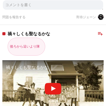
問題を報告する
宵待ジェーン
playlist_add
禍々しくも聖なるかな
後ろから這いより隊
禍々しくも聖なるかな