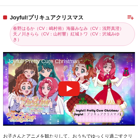
playlist_add
Joyful!プリキュアクリスマス
春野はるか（CV：嶋村侑）海藤みなみ（CV：浅野真澄）
天ノ川きらら（CV：山村響）紅城トワ（CV：沢城みゆ
き）
Joyful! Pretty Cure Christmas
お子さんとアニメを観たりして、おうちでゆっくり過ごすクリ