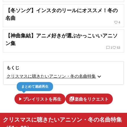
【冬ソング】インスタのリールにオススメ！冬の
名曲
favorite_border
4
【神曲集結】アニメ好きが選ぶかっこいいアニソ
ン集
chat_bubble_outline
favorite_border
1
53
もくじ
expand_more
クリスマスに聴きたいアニソン・冬の名曲特集
まとめて連続再生
play_arrow
library_music
プレイリストを再生
楽曲をリクエスト
クリスマスに聴きたいアニソン・冬の名曲特集