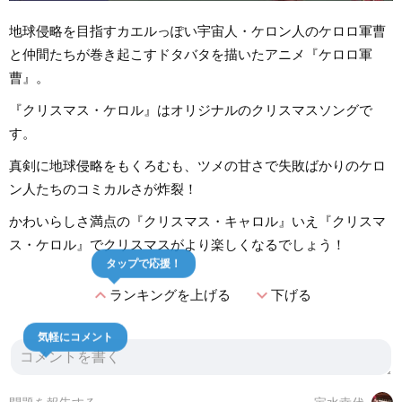
地球侵略を目指すカエルっぽい宇宙人・ケロン人のケロロ軍曹
と仲間たちが巻き起こすドタバタを描いたアニメ『ケロロ軍
曹』。
『クリスマス・ケロル』はオリジナルのクリスマスソングで
す。
真剣に地球侵略をもくろむも、ツメの甘さで失敗ばかりのケロ
ン人たちのコミカルさが炸裂！
かわいらしさ満点の『クリスマス・キャロル』いえ『クリスマ
ス・ケロル』でクリスマスがより楽しくなるでしょう！
タップで応援！
expand_less
expand_more
ランキングを上げる
下げる
気軽にコメント