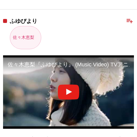
playlist_add
ふゆびより
佐々木恵梨
佐々木恵梨『ふゆびより』 (Music Video) TVア