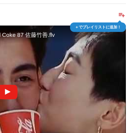
playlist_add
＋でプレイリストに追加！
Coke 87 佐藤竹善.flv