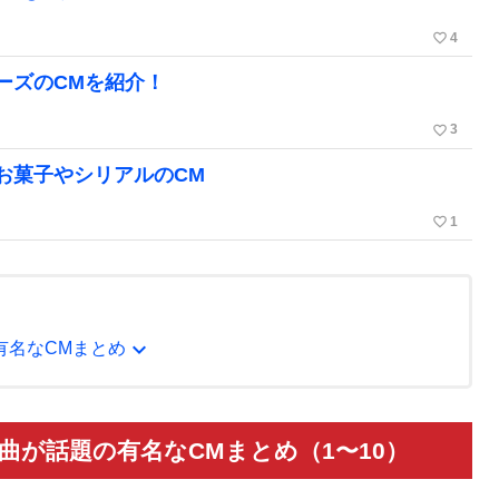
favorite_border
4
ーズのCMを紹介！
favorite_border
3
お菓子やシリアルのCM
favorite_border
1
expand_more
有名なCMまとめ
曲が話題の有名なCMまとめ（1〜10）