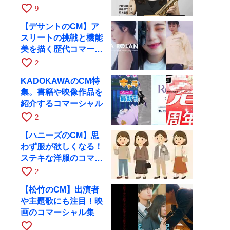
ト・ツアー京都公演を
favorite_border
9
10月28日に開催
【デサントのCM】ア
スリートの挑戦と機能
美を描く歴代コマーシ
ャル集
favorite_border
2
KADOKAWAのCM特
集。書籍や映像作品を
紹介するコマーシャル
favorite_border
2
【ハニーズのCM】思
わず服が欲しくなる！
ステキな洋服のコマー
シャル
favorite_border
2
【松竹のCM】出演者
や主題歌にも注目！映
画のコマーシャル集
favorite_border