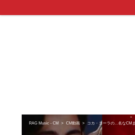
RAG Music - CM
CM動画
コカ・コーラの...名なCM