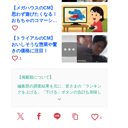
【メガハウスのCM】
思わず遊びたくなる！
おもちゃのコマーシャ
ル集
favorite_border
【トライアルのCM】
おいしそうな惣菜や驚
きの価格に注目！
favorite_border
1
【掲載順について】
編集部の調査結果を元に、皆さまの「ランキン
グを上げる」「下げる」ボタンの合計も加味し
て決まります。
keyboard_arrow_down
【更新履歴】
favorite_border
content_copy
2026/6/16：1本のレビューを追加・更新。
4
2026/6/9：2本のレビューを追加・更新。
2026/5/26：1本のレビューを追加・更新。