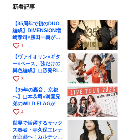
新着記事
【35周年で初のDUO
編成】DIMENSION増
崎孝司×勝田一樹が10
月11日に京都RAGへ
favorite_border
1
【ヴァイオリン×ギタ
ー×ベース、弦だけの
異色編成】山形発RIM
が初全国ツアーで8月
favorite_border
3
17日にRAGへ
【35年の轟音、京都
へ】山本恭司×満園兄
弟のWILD FLAGが8
月6日にRAGでライブ
favorite_border
4
世界で活躍するサック
ス奏者・寺久保エレナ
が京都へ！カルテッ