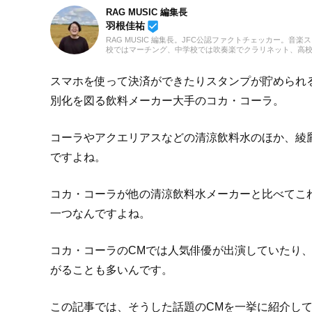
RAG MUSIC 編集長
beenhere
羽根佳祐
RAG MUSIC 編集長。JFC公認ファクトチェッカー。音楽
校ではマーチング、中学校では吹奏楽でクラリネット、高
の音楽フェスの紹介記事やライブレポートなど、自身の音
のロックはもちろん、最近ではJ-POPも広く好んで聴いて
スマホを使って決済ができたりスタンプが貯められる
別化を図る飲料メーカー大手のコカ・コーラ。
コーラやアクエリアスなどの清涼飲料水のほか、綾
ですよね。
コカ・コーラが他の清涼飲料水メーカーと比べてこ
一つなんですよね。
コカ・コーラのCMでは人気俳優が出演していたり
がることも多いんです。
この記事では、そうした話題のCMを一挙に紹介し