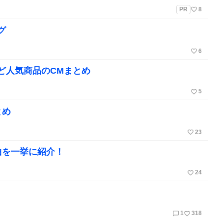
favorite_border
PR
8
グ
favorite_border
6
ど人気商品のCMまとめ
favorite_border
5
とめ
favorite_border
23
曲を一挙に紹介！
favorite_border
24
chat_bubble_outline
favorite_border
1
318