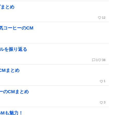
グまとめ
favorite_border
12
気コーヒーのCM
ャルを振り返る
chat_bubble_outline
favorite_border
1
38
CMまとめ
favorite_border
1
ーのCMまとめ
favorite_border
3
GMも魅力！