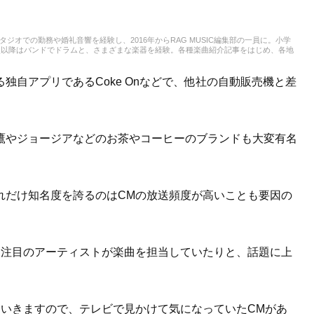
スタジオでの勤務や婚礼音響を経験し、2016年からRAG MUSIC編集部の一員に。小学
校以降はバンドでドラムと、さまざまな楽器を経験。各種楽曲紹介記事をはじめ、各地
楽活動やこれまでの業務で培った経験を元に日々記事を制作しています。音楽は国内外
います。
独自アプリであるCoke Onなどで、他社の自動販売機と差
鷹やジョージアなどのお茶やコーヒーのブランドも大変有名
れだけ知名度を誇るのはCMの放送頻度が高いことも要因の
、注目のアーティストが楽曲を担当していたりと、話題に上
ていきますので、テレビで見かけて気になっていたCMがあ