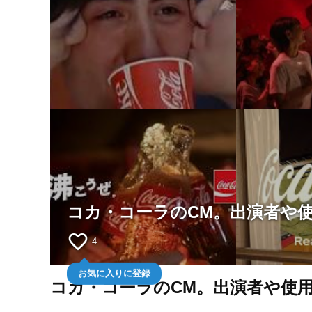
コカ・コーラのCM。出演者や
favorite_border
4
お気に入りに登録
コカ・コーラのCM。出演者や使