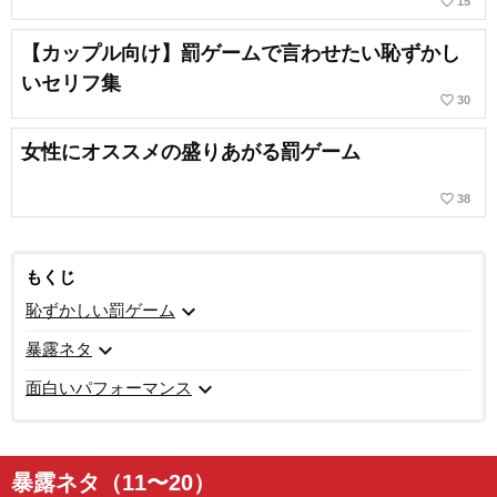
favorite_border
15
【カップル向け】罰ゲームで言わせたい恥ずかし
いセリフ集
favorite_border
30
女性にオススメの盛りあがる罰ゲーム
favorite_border
38
もくじ
expand_more
恥ずかしい罰ゲーム
expand_more
暴露ネタ
expand_more
面白いパフォーマンス
暴露ネタ（11〜20）