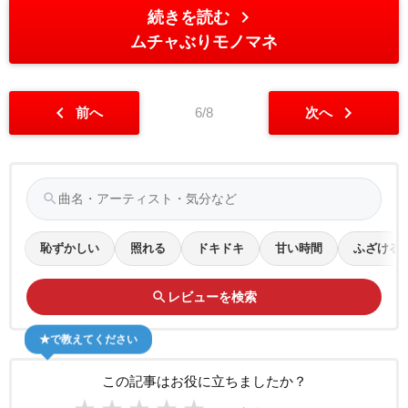
chevron_right
続きを読む
ムチャぶりモノマネ
chevron_left
chevron_right
前へ
6/8
次へ
search
恥ずかしい
照れる
ドキドキ
甘い時間
ふざける
search
レビューを検索
★で教えてください
この記事はお役に立ちましたか？