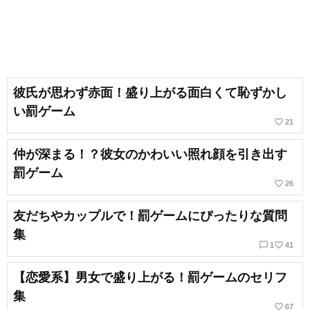
彼氏が思わず赤面！盛り上がる面白くて恥ずかし
い罰ゲーム
favorite_border
21
仲が深まる！？彼女のかわいい照れ顔を引き出す
罰ゲーム
favorite_border
26
友だちやカップルで！罰ゲームにぴったりな質問
集
chat_bubble_outline
favorite_border
1
41
【恋愛系】男女で盛り上がる！罰ゲームのセリフ
集
favorite_border
67