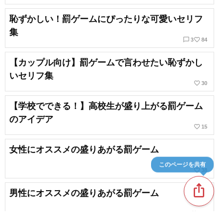
恥ずかしい！罰ゲームにぴったりな可愛いセリフ
集
chat_bubble_outline
favorite_border
3
84
【カップル向け】罰ゲームで言わせたい恥ずかし
いセリフ集
favorite_border
30
【学校でできる！】高校生が盛り上がる罰ゲーム
のアイデア
favorite_border
15
女性にオススメの盛りあがる罰ゲーム
このページを共有
favorite_border
38
ios_share
男性にオススメの盛りあがる罰ゲーム
favorite_border
319