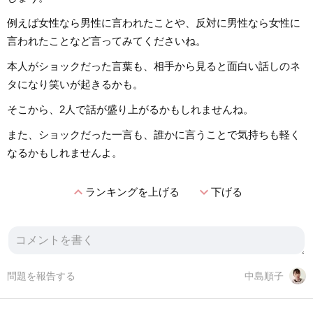
例えば女性なら男性に言われたことや、反対に男性なら女性に
言われたことなど言ってみてくださいね。
本人がショックだった言葉も、相手から見ると面白い話しのネ
タになり笑いが起きるかも。
そこから、2人で話が盛り上がるかもしれませんね。
また、ショックだった一言も、誰かに言うことで気持ちも軽く
なるかもしれませんよ。
expand_less
expand_more
ランキングを上げる
下げる
問題を報告する
中島順子