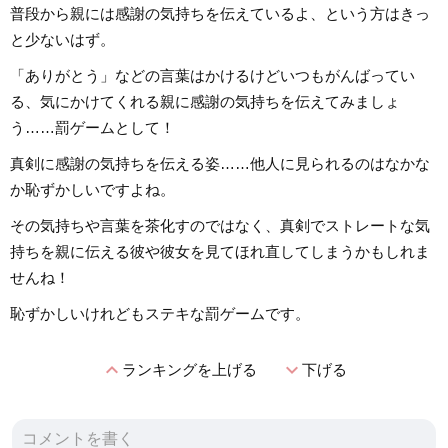
普段から親には感謝の気持ちを伝えているよ、という方はきっ
と少ないはず。
「ありがとう」などの言葉はかけるけどいつもがんばってい
る、気にかけてくれる親に感謝の気持ちを伝えてみましょ
う……罰ゲームとして！
真剣に感謝の気持ちを伝える姿……他人に見られるのはなかな
か恥ずかしいですよね。
その気持ちや言葉を茶化すのではなく、真剣でストレートな気
持ちを親に伝える彼や彼女を見てほれ直してしまうかもしれま
せんね！
恥ずかしいけれどもステキな罰ゲームです。
expand_less
expand_more
ランキングを上げる
下げる