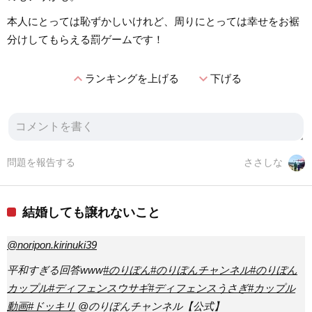
本人にとっては恥ずかしいけれど、周りにとっては幸せをお裾
分けしてもらえる罰ゲームです！
expand_less
expand_more
ランキングを上げる
下げる
問題を報告する
ささしな
結婚しても譲れないこと
@noripon.kirinuki39
平和すぎる回答www
#のりぽん
#のりぽんチャンネル
#のりぽん
カップル
#ディフェンスウサギ
#ディフェンスうさぎ
#カップル
動画
#ドッキリ
@のりぽんチャンネル【公式】