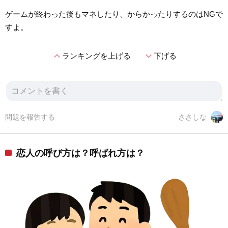
ゲームが終わった後もマネしたり、からかったりするのはNGで
すよ。
expand_less
expand_more
ランキングを上げる
下げる
問題を報告する
ささしな
恋人の呼び方は？呼ばれ方は？