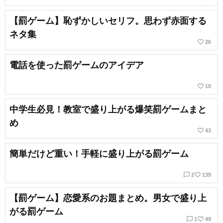
【罰ゲーム】恥ずかしいセリフ。思わず赤面する
ネタ集
favorite_border
26
電話を使った罰ゲームのアイデア
favorite_border
10
中学生必見！教室で盛り上がる爆笑罰ゲームまと
め
favorite_border
43
簡単だけど重い！手軽に盛り上がる罰ゲーム
chat_bubble_outline
favorite_border
2
139
【罰ゲーム】恋愛系のお題まとめ。男女で盛り上
がる罰ゲーム
chat_bubble_outline
favorite_border
1
49