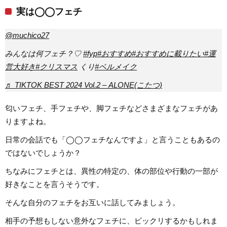
実は◯◯フェチ
@muchico27
みんなは何フェチ？♡
#fyp
#おすすめ
#おすすめに載りたい
#運
営大好き
#クリスマス
くり
#ベルメイク
♬ TIKTOK BEST 2024 Vol.2 – ALONE(こたつ)
匂いフェチ、手フェチや、脚フェチなどさまざまなフェチがあ
りますよね。
日常の会話でも「◯◯フェチなんですよ」と言うこともあるの
ではないでしょうか？
ちなみにフェチとは、異性の特定の、体の部位や行動の一部が
好きなことを言うそうです。
そんな自分のフェチをお互いに話してみましょう。
相手の予想もしない意外なフェチに、ビックリするかもしれま