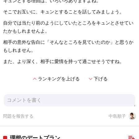
キュンとする理由は、いろいろありますよね。
そこでお互いに、キュンとすることを話してみましょう。
自分では当たり前のようにしていたところをキュンとさせてい
たかもしれませんよ。
相手の意外な告白に「そんなところを見ていたのか」と思うか
もしれません。
また、より深く、相手に愛情を持って過ごせそうですね。
expand_less
expand_more
ランキングを上げる
下げる
問題を報告する
中島順子
playlist_add
理想のデートプラン