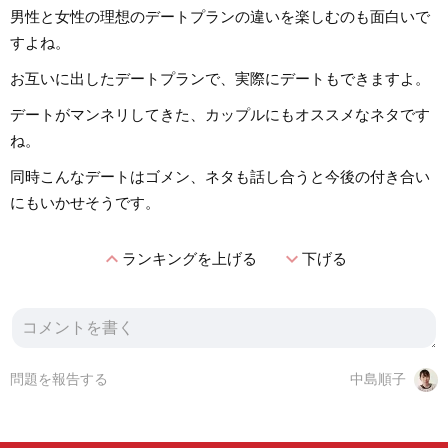
男性と女性の理想のデートプランの違いを楽しむのも面白いで
すよね。
お互いに出したデートプランで、実際にデートもできますよ。
デートがマンネリしてきた、カップルにもオススメなネタです
ね。
同時こんなデートはゴメン、ネタも話し合うと今後の付き合い
にもいかせそうです。
expand_less
expand_more
ランキングを上げる
下げる
問題を報告する
中島順子