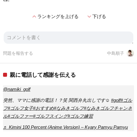
expand_less
expand_more
ランキングを上げる
下げる
問題を報告する
中島順子
親に電話して感謝を伝える
@namiki_golf
突然、ママに感謝の電話！？笑 関西弁丸出しです☺️
#golf
#ゴル
フ
#ゴルフ女子
#おすすめ
#なみきゴルフ
#なみきゴルフチャンネ
ル
#ゴルファー
#ゴルフスイング
#ゴルフ練習
♬ Kimini 100 Percent (Anime Version) – Kyary Pamyu Pamyu