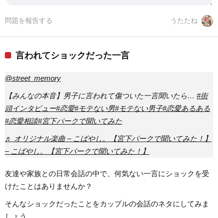
問題を報告する
うたたね
言われてショックだった一言
@street_memory
【みんなの本音】男子に言われて傷ついた一言聞いたら…
#街
頭インタビュー
#恋愛
#モテない男
#モテない男子
#恋愛あるある
#恋愛相談
#宮下パークで聞いてみた
♬ オリジナル楽曲 – こばやし。【宮下パークで聞いてみた！】
– こばやし。【宮下パークで聞いてみた！】
友達や家族との日常会話の中で、何気ない一言にショックを受
けたことはありませんか？
そんなショックだったことをカップルの会話のネタにしてみま
しょう。