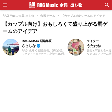
RAG Mus... 余興·出し物
余興ゲーム
【カップル向け...ームのアイデア
【カップル向け】おもしろくて盛り上がる罰ゲ
ームのアイデア
RAG MUSIC 副編集長
ライター
ささしな
うたたね
beenhere
RAG MUSIC 副編集長。JFC公認
音楽と写真と食べる
ファクトチェッカー。小学生&幼児
なメロコアブーム世
を子育て中のママ、ささしなと申
以上ライブハウスに
します。学生時代は京都科学技術
す。体力的に夏フェ
専門学校で音響・照明・映像技術
つらいお年頃。たま
など幅広く学び、総合的な舞台演
＆MV用の動画を撮
出からクリエイティブな表現力の
英語が得意ではない
基礎まで身につけました。卒業後
トに入ってくる邦ロ
は現職である音楽制作会社に入社
きますが、オススメ
し、現在に至るまで一貫して制作
邦楽問わず浅く広く
畑にて経験を積み、音楽を軸に多
ます。音楽を聴きな
様な業務に取り組んでいます。現
るのが好きでいい感
在は自分なりに子育てについて学
発散でもあります。
んだこと、日々子供と向き合う中
で感じたことや知ったことを活か
しながら、子供向けの記事を中心
に担当しています。少しでもみな
さんのお役に立てれば幸いです！