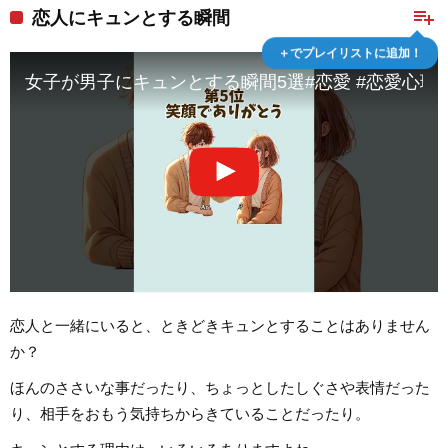
playlist_add
恋人にキュンとする瞬間
＋でプレイリストに追加！
女子が男子にキュンとする瞬間5選#恋愛 #恋愛心理学 #恋
恋人と一緒にいると、ときどきキュンとすることはありません
か？
ほんのささいな事だったり、ちょっとしたしぐさや表情だった
り、相手をおもう気持ちからきていることだったり。