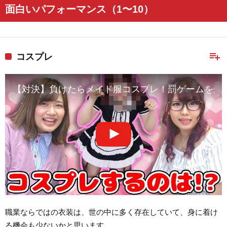
面白いパフォーマンス（1〜10）
playlist_add
コスプレ
【対決】負けたらメイド服コスプレ！罰ゲームをか
職業ならではの衣装は、世の中に多く存在していて、身に着け
る機会も少ないかと思います。