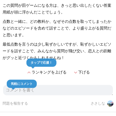
この質問が罰ゲームになる方は、きっと思い出したくない答案
用紙が頭に浮かんだことでしょう。
点数と一緒に、どの教科か、なぜその点数を取ってしまったか
などのエピソードを含めて話すことで、より盛り上がる質問だ
と思います。
最低点数を言うのは少し恥ずかしいですが、恥ずかしいエピソ
ードを話すことで、みんなから質問が飛び交い、恋人との距離
がグッと近づくかもしれませんね！
タップで応援！
expand_less
expand_more
ランキングを上げる
下げる
気軽にコメント
問題を報告する
ささしな