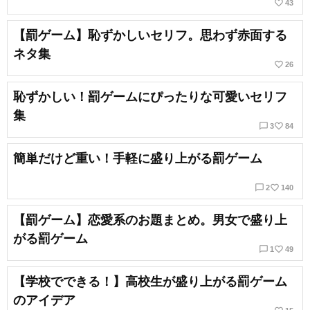
favorite_border
43
【罰ゲーム】恥ずかしいセリフ。思わず赤面する
ネタ集
favorite_border
26
恥ずかしい！罰ゲームにぴったりな可愛いセリフ
集
chat_bubble_outline
favorite_border
3
84
簡単だけど重い！手軽に盛り上がる罰ゲーム
chat_bubble_outline
favorite_border
2
140
【罰ゲーム】恋愛系のお題まとめ。男女で盛り上
がる罰ゲーム
chat_bubble_outline
favorite_border
1
49
【学校でできる！】高校生が盛り上がる罰ゲーム
のアイデア