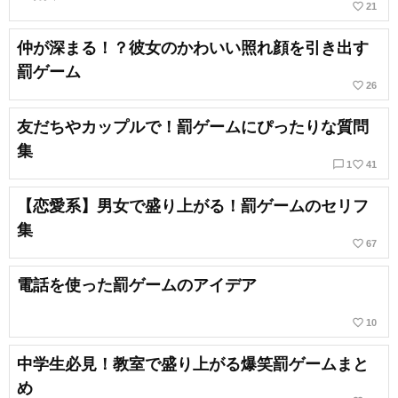
favorite_border
21
仲が深まる！？彼女のかわいい照れ顔を引き出す
罰ゲーム
favorite_border
26
友だちやカップルで！罰ゲームにぴったりな質問
集
chat_bubble_outline
favorite_border
1
41
【恋愛系】男女で盛り上がる！罰ゲームのセリフ
集
favorite_border
67
電話を使った罰ゲームのアイデア
favorite_border
10
中学生必見！教室で盛り上がる爆笑罰ゲームまと
め