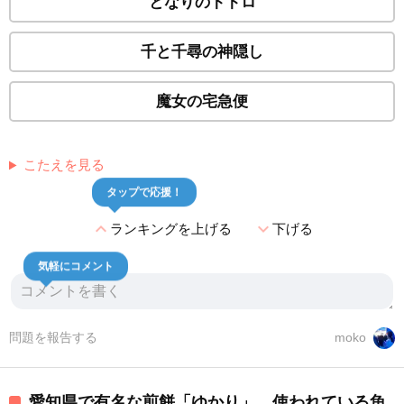
となりのトトロ
千と千尋の神隠し
魔女の宅急便
こたえを見る
タップで応援！
expand_less
expand_more
ランキングを上げる
下げる
気軽にコメント
問題を報告する
moko
愛知県で有名な煎餅「ゆかり」。使われている魚