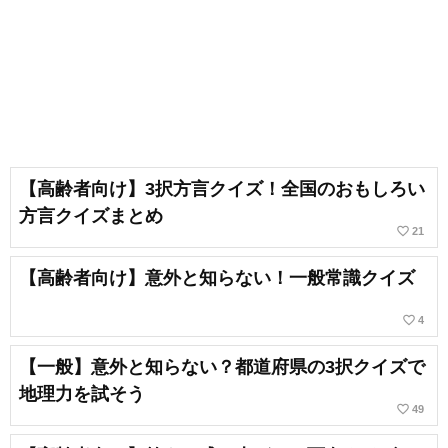
【高齢者向け】3択方言クイズ！全国のおもしろい
方言クイズまとめ
favorite_border
21
【高齢者向け】意外と知らない！一般常識クイズ
favorite_border
4
【一般】意外と知らない？都道府県の3択クイズで
地理力を試そう
favorite_border
49