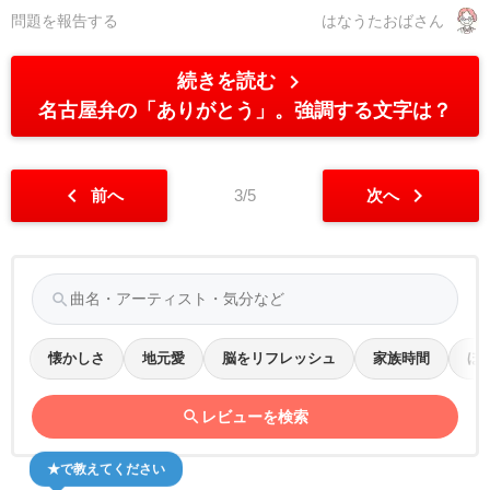
問題を報告する
はなうたおばさん
chevron_right
続きを読む
名古屋弁の「ありがとう」。強調する文字は？
chevron_left
chevron_right
前へ
3/5
次へ
search
懐かしさ
地元愛
脳をリフレッシュ
家族時間
ほ
search
レビューを検索
★で教えてください