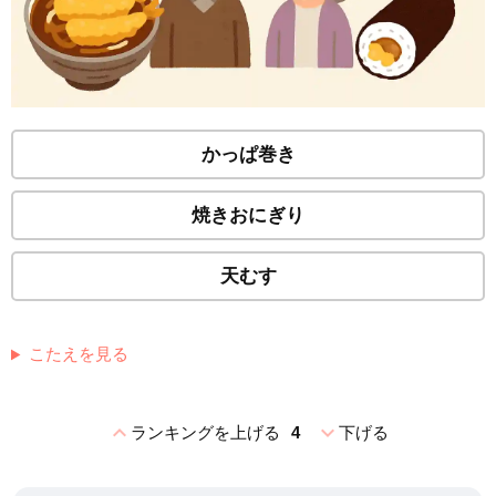
かっぱ巻き
焼きおにぎり
天むす
こたえを見る
expand_less
expand_more
ランキングを上げる
4
下げる