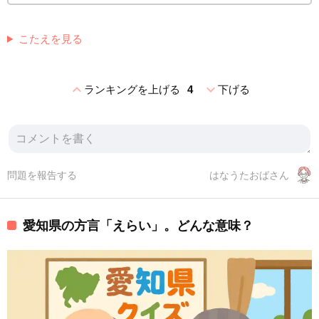
こたえを見る
expand_less
expand_more
ランキングを上げる
4
下げる
問題を報告する
はなうたおばさん
愛知県の方言「えらい」。どんな意味？