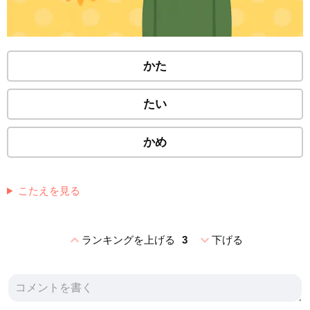
かた
たい
かめ
こたえを見る
expand_less
expand_more
ランキングを上げる
3
下げる