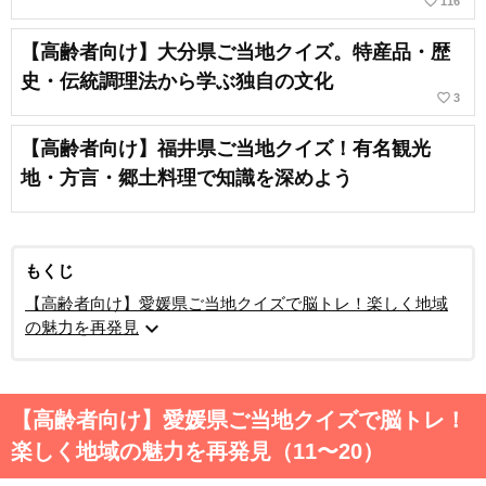
favorite_border
116
【高齢者向け】大分県ご当地クイズ。特産品・歴
史・伝統調理法から学ぶ独自の文化
favorite_border
3
【高齢者向け】福井県ご当地クイズ！有名観光
地・方言・郷土料理で知識を深めよう
もくじ
【高齢者向け】愛媛県ご当地クイズで脳トレ！楽しく地域
expand_more
の魅力を再発見
【高齢者向け】愛媛県ご当地クイズで脳トレ！
楽しく地域の魅力を再発見（11〜20）