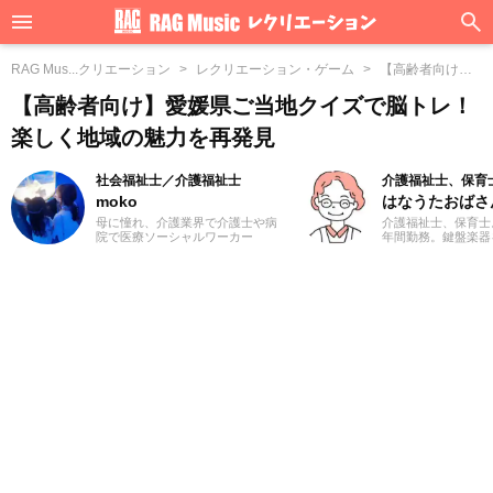
RAG Mus...クリエーション
レクリエーション・ゲーム
【高齢者向け】...
の魅力を再発見
【高齢者向け】愛媛県ご当地クイズで脳トレ！
楽しく地域の魅力を再発見
社会福祉士／介護福祉士
介護福祉士、保育
moko
はなうたおばさ
母に憧れ、介護業界で介護士や病
介護福祉士、保育士
院で医療ソーシャルワーカー
年間勤務。鍵盤楽器
（MSW）をしておりました3児の
リエーションが得意
ママ、mokoと申します。前職での
オ体操、継続中！
経験を活かして、主に介護に関す
る記事を執筆してまいります。ど
うぞよろしくお願いいたします。