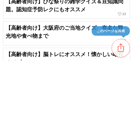
【高齢者向け】ひな祭りの雑学クイズ＆豆知識問
題。認知症予防レクにもオススメ
favorite_border
23
【高齢者向け】大阪府のご当地クイズ。有名な観
このページを共有
光地や食べ物まで
favorite_border
3
ios_share
【高齢者向け】脳トレにオススメ！懐かしい昭和
クイズ
favorite_border
6
【高齢者向け】楽しく脳トレ！ご当地3択クイズで
盛り上がろう
favorite_border
3
content_copy
【高齢者向け宮崎県ご当地クイズ】簡単おもしろ
favorite_border
問題
favorite_border
3