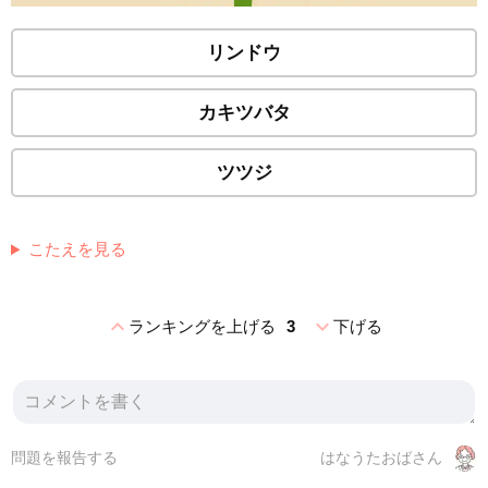
リンドウ
カキツバタ
ツツジ
こたえを見る
expand_less
expand_more
ランキングを上げる
3
下げる
問題を報告する
はなうたおばさん