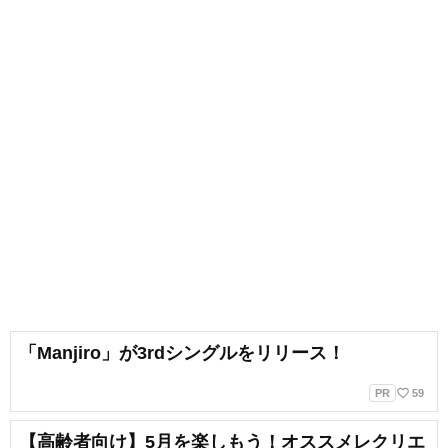
「Manjiro」が3rdシングルをリリース！
favorite_border
PR
59
【高齢者向け】5月を楽しもう！オススメレクリエ