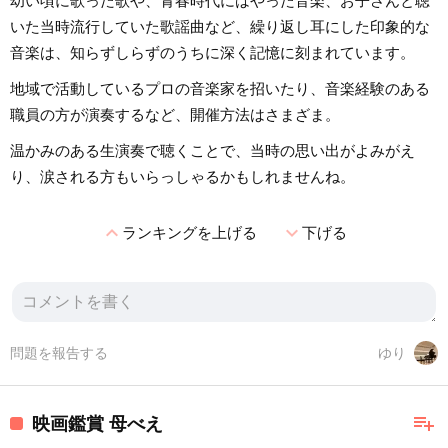
幼い頃に歌った歌や、青春時代にはやった音楽、お子さんと聴
いた当時流行していた歌謡曲など、繰り返し耳にした印象的な
音楽は、知らずしらずのうちに深く記憶に刻まれています。
地域で活動しているプロの音楽家を招いたり、音楽経験のある
職員の方が演奏するなど、開催方法はさまざま。
温かみのある生演奏で聴くことで、当時の思い出がよみがえ
り、涙される方もいらっしゃるかもしれませんね。
expand_less
expand_more
ランキングを上げる
下げる
問題を報告する
ゆり
playlist_add
映画鑑賞 母べえ