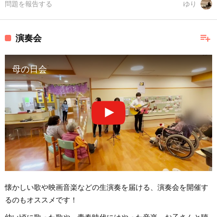
問題を報告する
ゆり
playlist_add
演奏会
母の日会
懐かしい歌や映画音楽などの生演奏を届ける、演奏会を開催す
るのもオススメです！