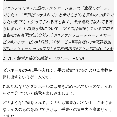
ファンデイです♪ 先週のレクリエーションは「宝探しゲーム」
でした！ 「五目ばっか入れて」と仰りながらも真剣なご様子で
した✨笑 立ち上がってされる方も多く、全身運動で疲れてる方
もいました！ 職員が横について、安全面は確保しています😊
#
京都市
#右京区
#株式会社八十八
#ファンフューチャーデイサー
ビス
#デイサービス
#1日型デイサービス
#高齢者レク
#高齢者施
設
#レクリエーション
#宝探し
#宝石
#5円玉
#アヒル
#可愛い
#文句
♬ vs.～知覚と快楽の螺旋～（カバー） – CRA
ダンボールの中に手を入れて、手の感覚だけをたよりに宝物を
探し出すというゲームです。
丸めた紙などがダンボールには敷き詰められているので、それ
をかき分けていく感覚も楽しみましょう。
どのような宝物を入れておくのかも重要なポイント、さまざま
なサイズのものを混ぜておけば、手先への集中力も高まりそう
ですね。