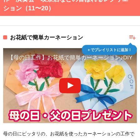
ション（11〜20）
playlist_add
お花紙で簡単カーネーション
＋でプレイリストに追加！
【母の日工作】お花紙で簡単カーネーション♪DIY Mother’s day
母の日にピッタリの、お花紙を使ったカーネーションの工作で