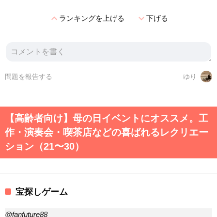
expand_less
expand_more
ランキングを上げる
下げる
問題を報告する
ゆり
【高齢者向け】母の日イベントにオススメ。工
作・演奏会・喫茶店などの喜ばれるレクリエー
ション（21〜30）
宝探しゲーム
@fanfuture88