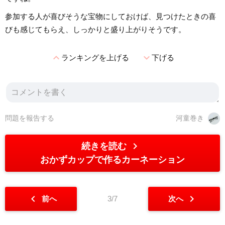
参加する人が喜びそうな宝物にしておけば、見つけたときの喜
びも感じてもらえ、しっかりと盛り上がりそうです。
expand_less
expand_more
ランキングを上げる
下げる
問題を報告する
河童巻き
chevron_right
続きを読む
おかずカップで作るカーネーション
chevron_left
chevron_right
前へ
3/7
次へ