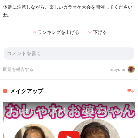
体調に注意しながら、楽しいカラオケ大会を開催してください
ね。
expand_less
expand_more
ランキングを上げる
下げる
問題を報告する
mayumi
playlist_add
メイクアップ
【おばあちゃん大変身】オシャレおばあちゃんメイク