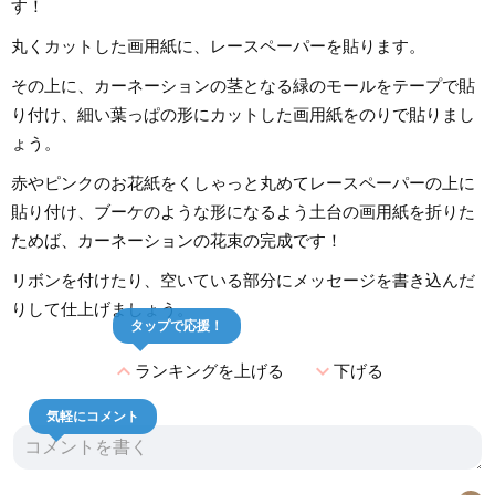
す！
丸くカットした画用紙に、レースペーパーを貼ります。
その上に、カーネーションの茎となる緑のモールをテープで貼
り付け、細い葉っぱの形にカットした画用紙をのりで貼りまし
ょう。
赤やピンクのお花紙をくしゃっと丸めてレースペーパーの上に
貼り付け、ブーケのような形になるよう土台の画用紙を折りた
ためば、カーネーションの花束の完成です！
リボンを付けたり、空いている部分にメッセージを書き込んだ
りして仕上げましょう。
タップで応援！
expand_less
expand_more
ランキングを上げる
下げる
気軽にコメント