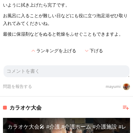
いように拭き上げたら完了です。
お風呂に入ることが難しい日などにも役に立つ泡足浴ぜひ取り
入れてみてくださいね。
最後に保湿剤などをぬると乾燥をふせぐこともできますよ。
expand_less
expand_more
ランキングを上げる
下げる
問題を報告する
mayumi
playlist_add
カラオケ大会
カラオケ大会🎤 #介護 #介護ホーム #介護施設 #レ