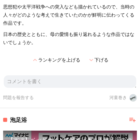
思想犯や太平洋戦争への突入なども描かれているので、当時の
人々がどのような考えで生きていたのかが鮮明に伝わってくる
作品です。
日本の歴史とともに、母の愛情も振り返れるような作品ではな
いでしょうか。
expand_less
expand_more
ランキングを上げる
下げる
問題を報告する
河童巻き
playlist_add
泡足浴
【実演】ベッドサイドで足すっきり！泡足浴のやり