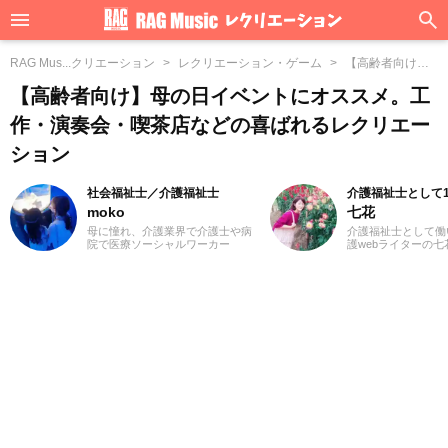
RAG Mus...クリエーション
レクリエーション・ゲーム
【高齢者向け】...
クリエーション
【高齢者向け】母の日イベントにオススメ。工
作・演奏会・喫茶店などの喜ばれるレクリエー
ション
社会福祉士／介護福祉士
介護福祉士として
moko
七花
母に憧れ、介護業界で介護士や病
介護福祉士として働
院で医療ソーシャルワーカー
護webライターの
（MSW）をしておりました3児の
福祉士を目指したき
ママ、mokoと申します。前職での
のために役立つ仕事
経験を活かして、主に介護に関す
から。デイケアで長
る記事を執筆してまいります。ど
ので、さまざまなレ
うぞよろしくお願いいたします。
ンを体験してきまし
楽に合わせた体操は
る雰囲気になりとて
た。これからも、た
介護関連の記事を通
く文章を届けられた
す。よろしくお願い