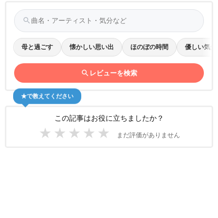
search
母と過ごす
懐かしい思い出
ほのぼの時間
優しい気分
search
レビューを検索
★で教えてください
この記事はお役に立ちましたか？
★
★
★
★
★
まだ評価がありません