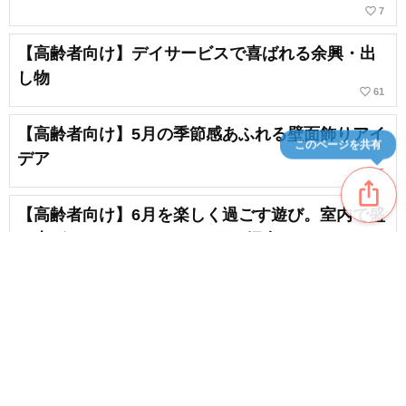
favorite_border
7
【高齢者向け】デイサービスで喜ばれる余興・出
し物
favorite_border
61
【高齢者向け】5月の季節感あふれる壁面飾りアイ
このページを共有
デア
favorite_border
5
ios_share
【高齢者向け】6月を楽しく過ごす遊び。室内で盛
り上がるレクリエーションをご紹介
favorite_border
11
【高齢者向け】デイサービスで楽しむ。面白いイ
ベントアイデア集
favorite_border
2
content_copy
【高齢者向け】盛り上がり必至！人気のデイサー
favorite_border
ビスレクリエーション