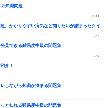
＆豆知識問題
favorite_border
14
問題。かかりやすい病気など知りたいが詰まったクイ
favorite_border
1
が発見できる難易度中級の問題集
favorite_border
1
ご紹介！
トレしながら知識が深まる問題集
もっと知れる難易度中級の問題集