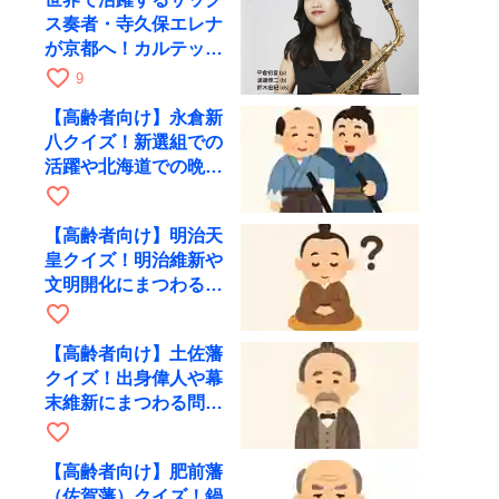
ス奏者・寺久保エレナ
が京都へ！カルテッ
ト・ツアー京都公演を
favorite_border
9
10月28日に開催
【高齢者向け】永倉新
八クイズ！新選組での
活躍や北海道での晩年
を出題
favorite_border
【高齢者向け】明治天
皇クイズ！明治維新や
文明開化にまつわる問
題を出題
favorite_border
【高齢者向け】土佐藩
クイズ！出身偉人や幕
末維新にまつわる問題
を出題
favorite_border
【高齢者向け】肥前藩
（佐賀藩）クイズ！鍋