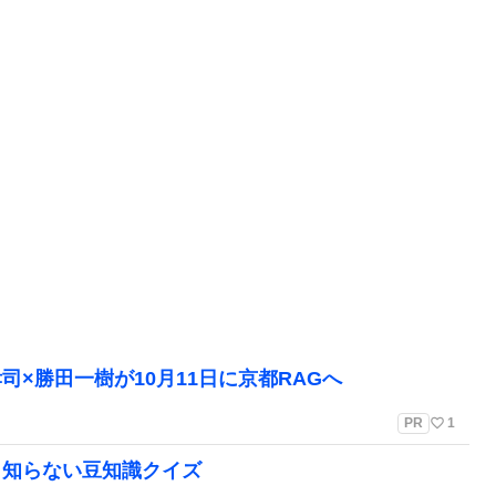
孝司×勝田一樹が10月11日に京都RAGへ
favorite_border
PR
1
と知らない豆知識クイズ