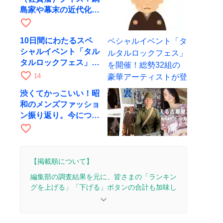
島家や幕末の近代化に
まつわる問題
favorite_border
10日間にわたるスペ
シャルイベント「タル
タルロックフェス」を
開催！総勢32組の豪
favorite_border
14
華アーティストが登場
渋くてかっこいい！昭
和のメンズファッショ
ン振り返り。今につな
がる粋な装い
favorite_border
【掲載順について】
編集部の調査結果を元に、皆さまの「ランキン
グを上げる」「下げる」ボタンの合計も加味し
て決まります。
keyboard_arrow_down
【更新履歴】