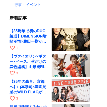
行事・イベント
新着記事
【35周年で初のDUO
編成】DIMENSION増
崎孝司×勝田一樹が10
月11日に京都RAGへ
favorite_border
1
【ヴァイオリン×ギタ
ー×ベース、弦だけの
異色編成】山形発RIM
が初全国ツアーで8月
favorite_border
3
17日にRAGへ
【35年の轟音、京都
へ】山本恭司×満園兄
弟のWILD FLAGが8
月6日にRAGでライブ
favorite_border
3
世界で活躍するサック