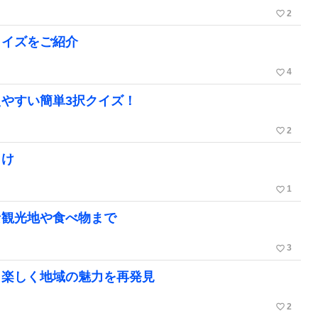
favorite_border
2
クイズをご紹介
favorite_border
4
やすい簡単3択クイズ！
favorite_border
2
向け
favorite_border
1
な観光地や食べ物まで
favorite_border
3
！楽しく地域の魅力を再発見
favorite_border
2