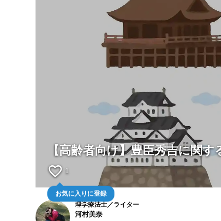
【高齢者向け】豊臣秀吉に関す
favorite_border
1
お気に入りに登録
理学療法士／ライター
河村美奈