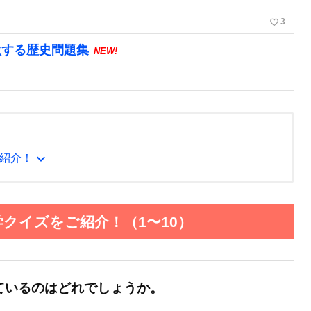
favorite_border
3
激する歴史問題集
NEW!
expand_more
紹介！
クイズをご紹介！（1〜10）
ているのはどれでしょうか。