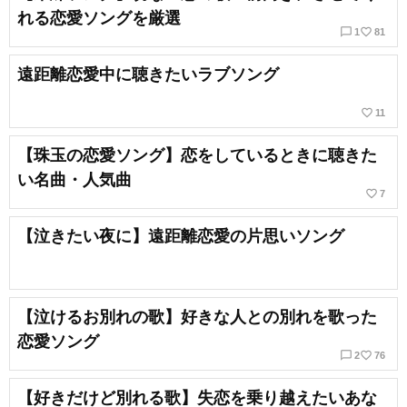
れる恋愛ソングを厳選
chat_bubble_outline
favorite_border
1
81
遠距離恋愛中に聴きたいラブソング
favorite_border
11
【珠玉の恋愛ソング】恋をしているときに聴きた
い名曲・人気曲
favorite_border
7
【泣きたい夜に】遠距離恋愛の片思いソング
【泣けるお別れの歌】好きな人との別れを歌った
恋愛ソング
chat_bubble_outline
favorite_border
2
76
【好きだけど別れる歌】失恋を乗り越えたいあな