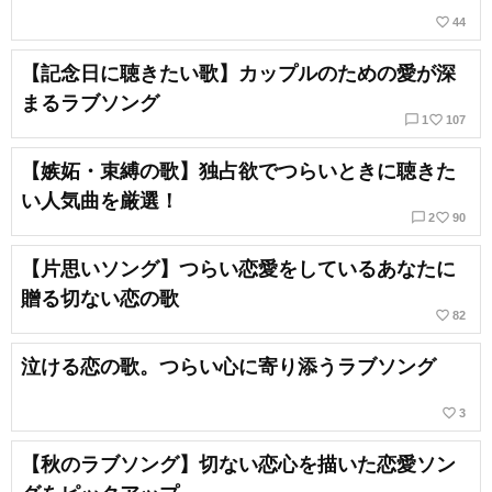
favorite_border
44
【記念日に聴きたい歌】カップルのための愛が深
まるラブソング
chat_bubble_outline
favorite_border
1
107
【嫉妬・束縛の歌】独占欲でつらいときに聴きた
い人気曲を厳選！
chat_bubble_outline
favorite_border
2
90
【片思いソング】つらい恋愛をしているあなたに
贈る切ない恋の歌
favorite_border
82
泣ける恋の歌。つらい心に寄り添うラブソング
favorite_border
3
【秋のラブソング】切ない恋心を描いた恋愛ソン