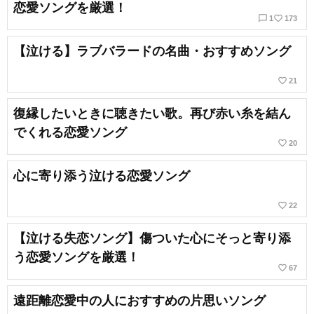
恋愛ソングを厳選！
chat_bubble_outline
favorite_border
1
173
【泣ける】ラブバラードの名曲・おすすめソング
favorite_border
21
復縁したいときに聴きたい歌。再び赤い糸を結ん
でくれる恋愛ソング
favorite_border
20
心に寄り添う泣ける恋愛ソング
favorite_border
22
【泣ける失恋ソング】傷ついた心にそっと寄り添
う恋愛ソングを厳選！
favorite_border
67
遠距離恋愛中の人におすすめの片思いソング