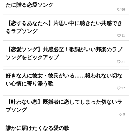
たに贈る恋愛ソング
favorite_border
86
【恋するあなたへ】片思い中に聴きたい共感でき
るラブソング
favorite_border
11
【恋愛ソング】共感必至！歌詞がいい邦楽のラブ
ソングをピックアップ
favorite_border
21
好きな人に彼女・彼氏がいる……報われない切な
い心情に寄り添う歌
favorite_border
27
【叶わない恋】既婚者に恋してしまった切ないラ
ブソング
favorite_border
9
誰かに届けたくなる愛の歌