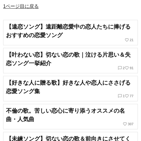
1ページ目に戻る
【遠恋ソング】遠距離恋愛中の恋人たちに捧げる
おすすめの恋愛ソング
favorite_border
21
【叶わない恋】切ない恋の歌｜泣ける片思い＆失
恋ソング一挙紹介
chat_bubble_outline
favorite_border
2
91
【好きな人に贈る歌】好きな人や恋人にささげる
恋愛ソング集
chat_bubble_outline
favorite_border
1
77
不倫の歌。苦しい恋心に寄り添うオススメの名
曲・人気曲
favorite_border
307
【未練ソング】切ない恋の歌＆前向きにさせてく