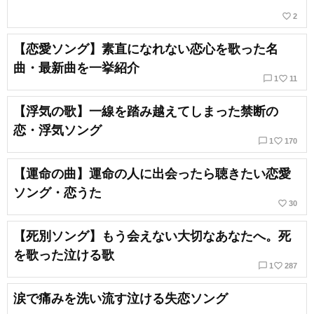
favorite_border
2
【恋愛ソング】素直になれない恋心を歌った名
曲・最新曲を一挙紹介
chat_bubble_outline
favorite_border
1
11
【浮気の歌】一線を踏み越えてしまった禁断の
恋・浮気ソング
chat_bubble_outline
favorite_border
1
170
【運命の曲】運命の人に出会ったら聴きたい恋愛
ソング・恋うた
favorite_border
30
【死別ソング】もう会えない大切なあなたへ。死
を歌った泣ける歌
chat_bubble_outline
favorite_border
1
287
涙で痛みを洗い流す泣ける失恋ソング