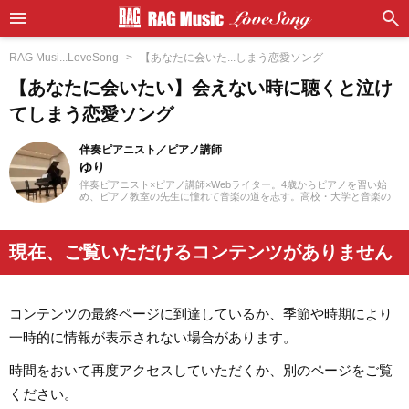
RAG Musi...LoveSong
【あなたに会いた...しまう恋愛ソング
【あなたに会いたい】会えない時に聴くと泣け
てしまう恋愛ソング
伴奏ピアニスト／ピアノ講師
ゆり
伴奏ピアニスト×ピアノ講師×Webライター。4歳からピアノを習い始
め、ピアノ教室の先生に憧れて音楽の道を志す。高校・大学と音楽の
専門課程に進み、器楽や歌の伴奏のおもしろさに目覚める。現在、ピ
アノを教える傍ら、地元愛知を中心にフルート・声楽・合唱等の伴奏
者として活動している。レッスンを通して生徒たちから流行の曲を教
わることも多く、邦楽・洋楽・CM曲など、ジャンルを問わずなんでも
現在、ご覧いただけるコンテンツがありません
ピアノで弾いてみるのが趣味。2021年より、Webライターとしての活
動もスタート。音楽をはじめさまざまなジャンルの執筆にあたってい
る。
コンテンツの最終ページに到達しているか、季節や時期により
一時的に情報が表示されない場合があります。
時間をおいて再度アクセスしていただくか、別のページをご覧
ください。