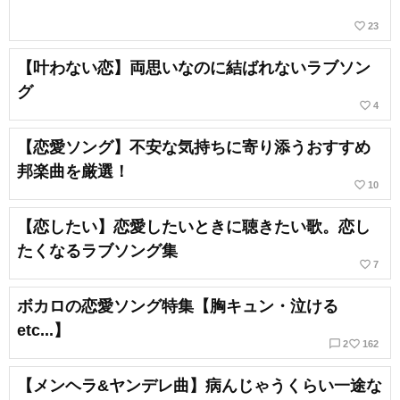
favorite_border
23
【叶わない恋】両思いなのに結ばれないラブソン
グ
favorite_border
4
【恋愛ソング】不安な気持ちに寄り添うおすすめ
邦楽曲を厳選！
favorite_border
10
【恋したい】恋愛したいときに聴きたい歌。恋し
たくなるラブソング集
favorite_border
7
ボカロの恋愛ソング特集【胸キュン・泣ける
etc...】
chat_bubble_outline
favorite_border
2
162
【メンヘラ&ヤンデレ曲】病んじゃうくらい一途な