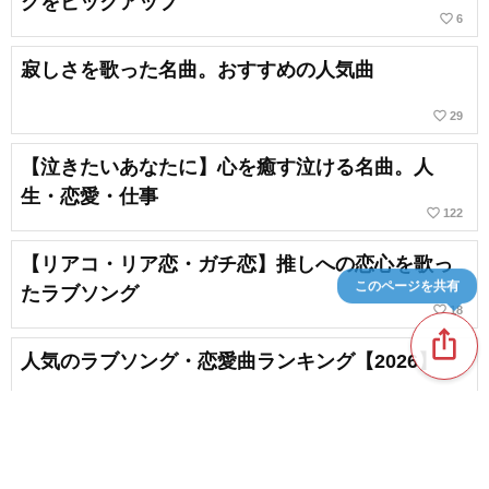
グをピックアップ
favorite_border
6
寂しさを歌った名曲。おすすめの人気曲
favorite_border
29
【泣きたいあなたに】心を癒す泣ける名曲。人
生・恋愛・仕事
favorite_border
122
【リアコ・リア恋・ガチ恋】推しへの恋心を歌っ
このページを共有
たラブソング
favorite_border
18
ios_share
人気のラブソング・恋愛曲ランキング【2026】
chat_bubble_outline
favorite_border
2
150