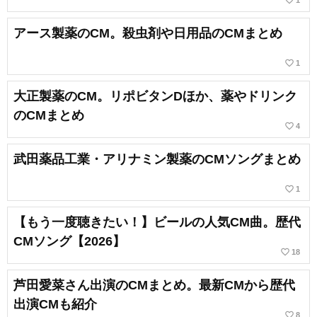
favorite_border
1
アース製薬のCM。殺虫剤や日用品のCMまとめ
favorite_border
1
大正製薬のCM。リポビタンDほか、薬やドリンク
のCMまとめ
favorite_border
4
武田薬品工業・アリナミン製薬のCMソングまとめ
favorite_border
1
【もう一度聴きたい！】ビールの人気CM曲。歴代
CMソング【2026】
favorite_border
18
芦田愛菜さん出演のCMまとめ。最新CMから歴代
出演CMも紹介
favorite_border
8