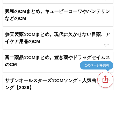
興和のCMまとめ。キューピーコーワやバンテリン
などのCM
参天製薬のCMまとめ。現代に欠かせない目薬、ア
イケア用品のCM
favorite_border
1
富士薬品のCMまとめ。置き薬やドラッグセイムス
のCM
このページを共有
ios_share
サザンオールスターズのCMソング・人気曲ランキ
ング【2026】
favorite_border
12
幅広い日用品を扱う花王のCMまとめ。豪華な出演
者も話題！
favorite_border
1