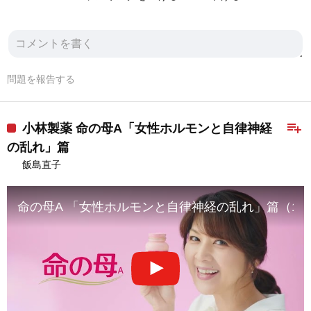
問題を報告する
playlist_add
小林製薬 命の母A「女性ホルモンと自律神経
の乱れ」篇
飯島直子
命の⺟A 「⼥性ホルモンと⾃律神経の乱れ」篇（1HA-