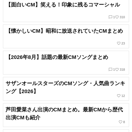
【面白いCM】笑える！印象に残るコマーシャル
chat_bubble_outline
favorite_border
1
310
【懐かしいCM】昭和に放送されていたCMまとめ
favorite_border
23
【2026年8月】話題の最新CMソングまとめ
chat_bubble_outline
favorite_border
1
318
サザンオールスターズのCMソング・人気曲ランキ
ング【2026】
favorite_border
12
芦田愛菜さん出演のCMまとめ。最新CMから歴代
出演CMも紹介
favorite_border
8