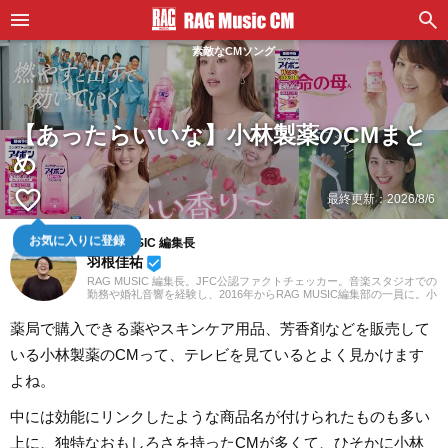
素敵なCMソング
【あったらいいな】小林製薬のCMまと
め
favorite_border
最終更新：
2026/8/6
お気に入りに登録
RAG MUSIC 編集長
羽根佳祐
beenhere
RAG MUSIC 編集長。JFC公認ファクトチェッカー。音楽スタジオでの
勤務や婚礼音響を経験し、2016年からRAG MUSIC編集部の一員に。小
学校ではマーチング、中学校では吹奏楽でクラリネット、高校以降は
バンドでドラムと、さまざまな楽器を経験。各種楽曲紹介記事をはじ
薬局で購入できる薬やスキンケア用品、芳香剤などを販売して
め、各地の音楽フェスの紹介記事やライブレポートなど、自身の音楽
活動やこれまでの業務で培った経験を元に日々記事を制作していま
いる小林製薬のCMって、テレビを見ているとよく見かけます
す。音楽は国内外のロックはもちろん、最近ではJ-POPも広く好んで
聴いています。
よね。
中には効能にリンクしたような商品名が付けられたものも多い
上に、独特なおもしろさを持ったCMが多くて、ひそかに小林