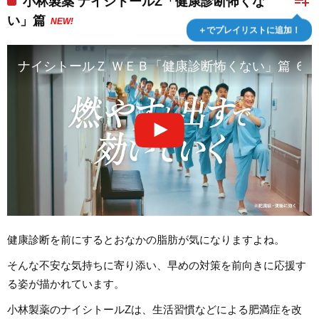
playlist_add
小林製薬 ナイシトールZ「健康診断怖くな
い」篇
NEW!
＋でプレイリストに追加！
ナイシトールＺ ＷＥＢ「健康診断怖くない」篇 ６秒（N
健康診断を前にするとおなかの脂肪が気になりますよね。
そんな不安な気持ちに寄り添い、早めの対策を前向きに応援す
る姿が描かれています。
小林製薬のナイシトールZは、生活習慣などによる肥満症を改