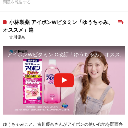
問題を報告する
playlist_add
小林製薬 アイボンWビタミン「ゆうちゃみ、
オススメ」篇
古川優奈
アイボンWビタミン C改訂「ゆうちゃみ、オススメ」篇 
ゆうちゃみこと、古川優奈さんがアイボンの使い心地を関西弁