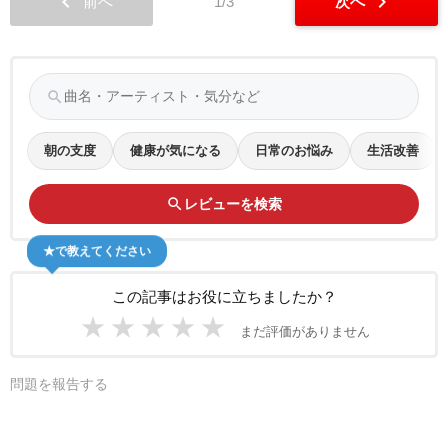
chevron_left
chevron_right
前へ
1/3
次へ
search
朝の支度
健康が気になる
日常のお悩み
生活改善
search
レビューを検索
★で教えてください
この記事はお役に立ちましたか？
★
★
★
★
★
まだ評価がありません
問題を報告する