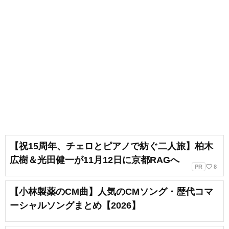
【祝15周年、チェロとピアノで紡ぐ二人旅】柏木
広樹＆光田健一が11月12日に京都RAGへ
favorite_border
PR
8
【小林製薬のCM曲】人気のCMソング・歴代コマ
ーシャルソングまとめ【2026】