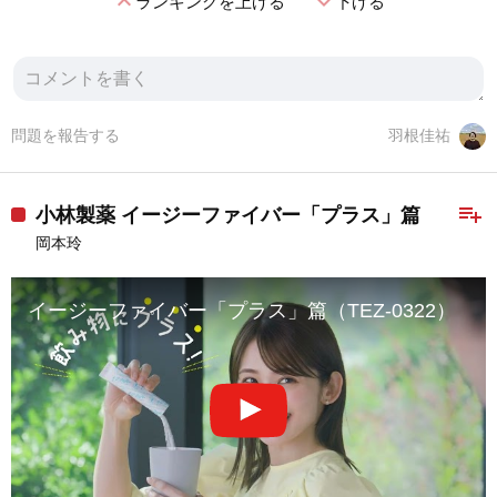
expand_less
expand_more
ランキングを上げる
下げる
問題を報告する
羽根佳祐
playlist_add
小林製薬 イージーファイバー「プラス」篇
岡本玲
イージーファイバー「プラス」篇（TEZ-0322）