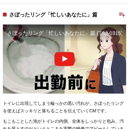
playlist_add
さぼったリング「忙しいあなたに」篇
さぼったリング「忙しいあなたに」篇 (TSJ-0315)
トイレに出現してしまう輪っかの黒い汚れが、さぼったリング
を使えばスッキリと落ちることを伝えていくCMです。
もこもことした泡がトイレの内側、全体をしっかりと包み、汚
れを落とすのだというところを実際の映像でアピールしていま