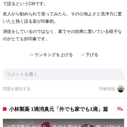
で語るというCMです。
友人から勧められて使ってみたら、その心地よさと洗浄力に驚
いたと熱く語る姿が印象的。
演技をしているのではなく、素でその効果に驚いている様子な
のがとても好印象です。
expand_less
expand_more
ランキングを上げる
下げる
問題を報告する
羽根佳祐
playlist_add
小林製薬 1滴消臭元「外でも家でも1滴」篇