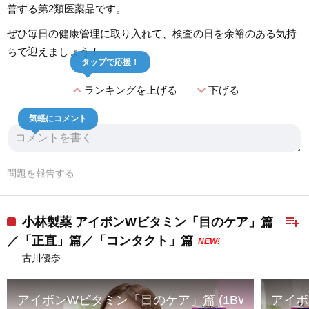
善する第2類医薬品です。
ぜひ毎日の健康管理に取り入れて、検査の日を余裕のある気持
ちで迎えましょう！
タップで応援！
expand_less
expand_more
ランキングを上げる
下げる
気軽にコメント
問題を報告する
playlist_add
小林製薬 アイボンWビタミン「目のケア」篇
／「正直」篇／「コンタクト」篇
NEW!
古川優奈
アイボンWビタミン「目のケア」篇 (1BW-0097)
アイボ