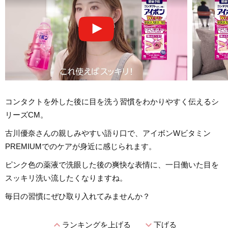
コンタクトを外した後に目を洗う習慣をわかりやすく伝えるシ
リーズCM。
古川優奈さんの親しみやすい語り口で、アイボンWビタミン
PREMIUMでのケアが身近に感じられます。
ピンク色の薬液で洗眼した後の爽快な表情に、一日働いた目を
スッキリ洗い流したくなりますね。
毎日の習慣にぜひ取り入れてみませんか？
expand_less
expand_more
ランキングを上げる
下げる