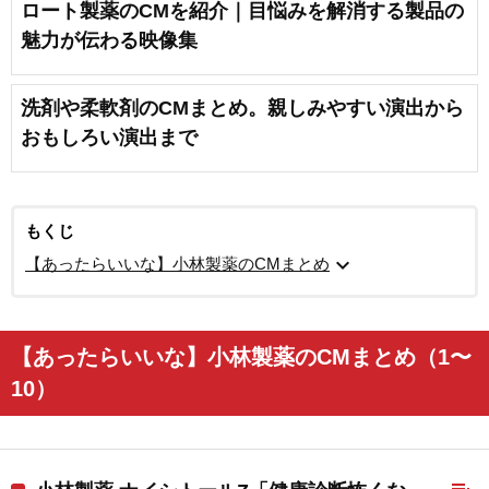
ロート製薬のCMを紹介｜目悩みを解消する製品の
魅力が伝わる映像集
洗剤や柔軟剤のCMまとめ。親しみやすい演出から
おもしろい演出まで
もくじ
expand_more
【あったらいいな】小林製薬のCMまとめ
【あったらいいな】小林製薬のCMまとめ（1〜
10）