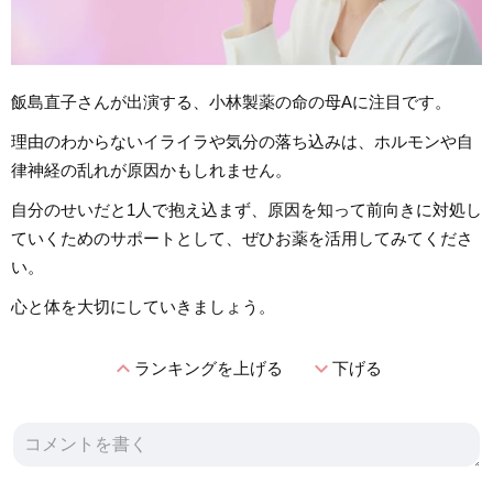
飯島直子さんが出演する、小林製薬の命の母Aに注目です。
理由のわからないイライラや気分の落ち込みは、ホルモンや自
律神経の乱れが原因かもしれません。
自分のせいだと1人で抱え込まず、原因を知って前向きに対処し
ていくためのサポートとして、ぜひお薬を活用してみてくださ
い。
心と体を大切にしていきましょう。
expand_less
expand_more
ランキングを上げる
下げる