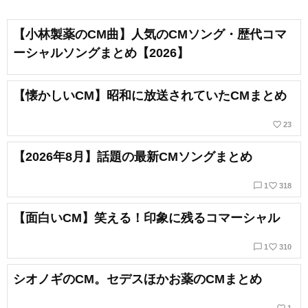
【小林製薬のCM曲】人気のCMソング・歴代コマ
ーシャルソングまとめ【2026】
【懐かしいCM】昭和に放送されていたCMまとめ
favorite_border
23
【2026年8月】話題の最新CMソングまとめ
chat_bubble_outline
favorite_border
1
318
【面白いCM】笑える！印象に残るコマーシャル
chat_bubble_outline
favorite_border
1
310
シオノギのCM。セデスほかお薬のCMまとめ