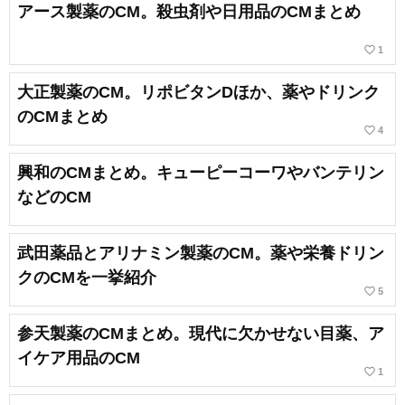
アース製薬のCM。殺虫剤や日用品のCMまとめ
favorite_border
1
大正製薬のCM。リポビタンDほか、薬やドリンク
のCMまとめ
favorite_border
4
興和のCMまとめ。キューピーコーワやバンテリン
などのCM
武田薬品とアリナミン製薬のCM。薬や栄養ドリン
クのCMを一挙紹介
favorite_border
5
参天製薬のCMまとめ。現代に欠かせない目薬、ア
イケア用品のCM
favorite_border
1