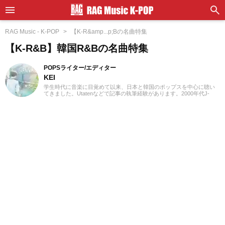
RAG Music - K-POP
【K-R&amp...p;Bの名曲特集
【K-R&B】韓国R&Bの名曲特集
POPSライター/エディター
KEI
学生時代に音楽に目覚めて以来、日本と韓国のポップスを中心に聴い
てきました。Utatenなどで記事の執筆経験があります。2000年代J-
POPと2010年代K-POPが特に青春。「良いものは良い」の精神でジャ
ンル問わずに楽しみます。過去のお仕事の環境とその影響で往年のロ
ックや歌謡曲をたくさん耳にしたことが、「好き」の幅を広げたかも
しれません。『RAG MUSIC』ではK-POPとJ-POPを中心に担当中。ポ
ップスシーンを見てきた肌感覚とヒット性に即した編集を心がけてい
ます。