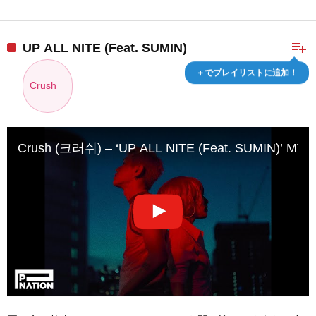
playlist_add
UP ALL NITE (Feat. SUMIN)
＋でプレイリストに追加！
Crush
Crush (크러쉬) – ‘UP ALL NITE (Feat. SUMIN)’ MV