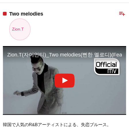
playlist_add
Two melodies
Zion.T
Zion.T(자이언티)_Two melodies(뻔한 멜로디)(Feat. C
韓国で人気のR&Bアーティストによる、失恋ブルース。