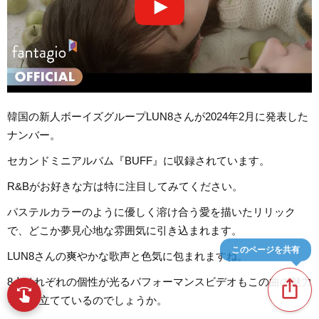
韓国の新人ボーイズグループLUN8さんが2024年2月に発表した
ナンバー。
セカンドミニアルバム『BUFF』に収録されています。
R&Bがお好きな方は特に注目してみてください。
パステルカラーのように優しく溶け合う愛を描いたリリック
で、どこか夢見心地な雰囲気に引き込まれます。
このページを共有
LUN8さんの爽やかな歌声と色気に包まれますね。
8人それぞれの個性が光るパフォーマンスビデオもこの曲の魅力
ios_share
swipe
指先で音楽をブラウズ
を引き立てているのでしょうか。