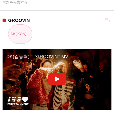
問題を報告する
playlist_add
GROOVIN
DK(iKON)
DK(김동혁) – “GROOVIN'” MV