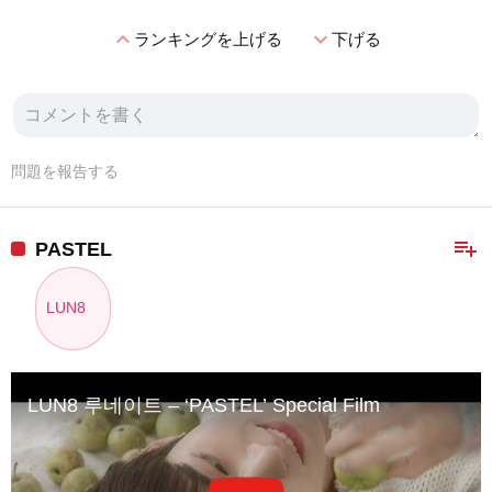
expand_less
expand_more
ランキングを上げる
下げる
問題を報告する
playlist_add
PASTEL
LUN8
LUN8 루네이트 – ‘PASTEL’ Special Film