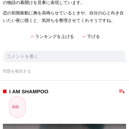
の物語の幕開けを見事に表現しています。
恋の初期衝動に胸を高鳴らせているときや、自分の心と向き合
いたい夜に聴くと、気持ちを整理させてくれそうですね。
expand_less
expand_more
ランキングを上げる
下げる
問題を報告する
playlist_add
I AM SHAMPOO
BiBi