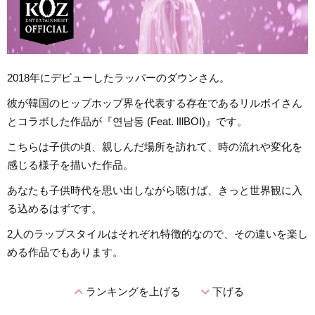
2018年にデビューしたラッパーのダウンさん。
彼が韓国のヒップホップ界を代表する存在であるリルボイさん
とコラボした作品が『연남동 (Feat. lIlBOI)』です。
こちらは子供の頃、親しんだ場所を訪れて、時の流れや変化を
感じる様子を描いた作品。
あなたも子供時代を思い出しながら聴けば、きっと世界観に入
る込めるはずです。
2人のラップスタイルはそれぞれ特徴的なので、その違いを楽し
める作品でもあります。
expand_less
expand_more
ランキングを上げる
下げる