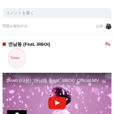
問題を報告する
山本
playlist_add
연남동 (Feat. lIlBOI)
Dvwn
Dvwn (다운) ‘연남동 (Feat. lIlBOI)’ Official MV