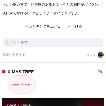
らかい歌い方で、浮遊感のあるトラックとの相性がバツグン。
夜に家でかけるBGMとしてよく合いそうですよ。
expand_less
expand_more
ランキングを上げる
下げる
問題を報告する
ユウキ
playlist_add
X-MAS TREE
Jimmy Brown
X-MAS TREE