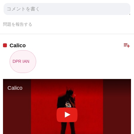
問題を報告する
playlist_add
Calico
DPR IAN
Calico