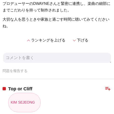
プロデューサーのDWAYNEさんと緊密に連携し、楽曲の細部に
までこだわりを持って制作されました。
大切な人を思うときや家族と過ごす時間に聴いてみてください
ね。
expand_less
expand_more
ランキングを上げる
下げる
問題を報告する
playlist_add
Top or Cliff
KIM SEJEONG