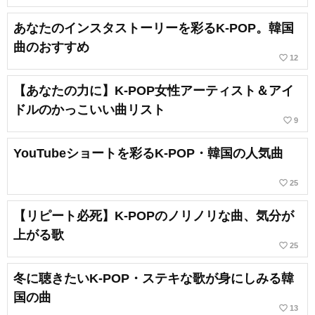
あなたのインスタストーリーを彩るK-POP。韓国
曲のおすすめ
favorite_border
12
【あなたの力に】K-POP女性アーティスト＆アイ
ドルのかっこいい曲リスト
favorite_border
9
YouTubeショートを彩るK-POP・韓国の人気曲
favorite_border
25
【リピート必死】K-POPのノリノリな曲、気分が
上がる歌
favorite_border
25
冬に聴きたいK-POP・ステキな歌が身にしみる韓
国の曲
favorite_border
13