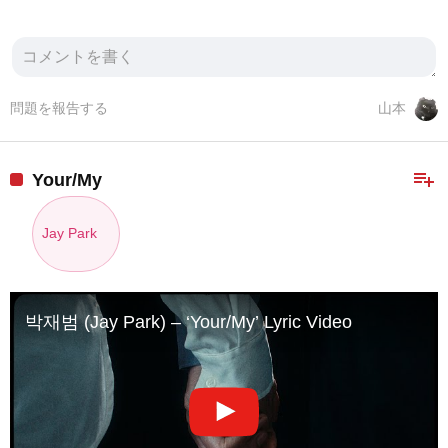
問題を報告する
山本
playlist_add
Your/My
Jay Park
박재범 (Jay Park) – ‘Your/My’ Lyric Video