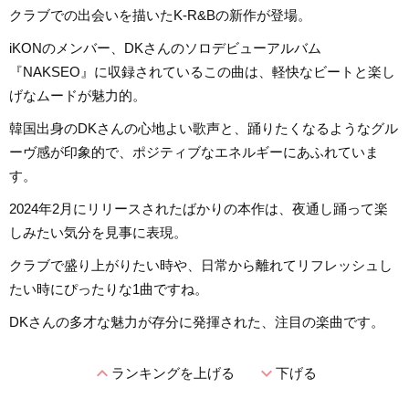
クラブでの出会いを描いたK-R&Bの新作が登場。
iKONのメンバー、DKさんのソロデビューアルバム
『NAKSEO』に収録されているこの曲は、軽快なビートと楽し
げなムードが魅力的。
韓国出身のDKさんの心地よい歌声と、踊りたくなるようなグル
ーヴ感が印象的で、ポジティブなエネルギーにあふれていま
す。
2024年2月にリリースされたばかりの本作は、夜通し踊って楽
しみたい気分を見事に表現。
クラブで盛り上がりたい時や、日常から離れてリフレッシュし
たい時にぴったりな1曲ですね。
DKさんの多才な魅力が存分に発揮された、注目の楽曲です。
expand_less
expand_more
ランキングを上げる
下げる