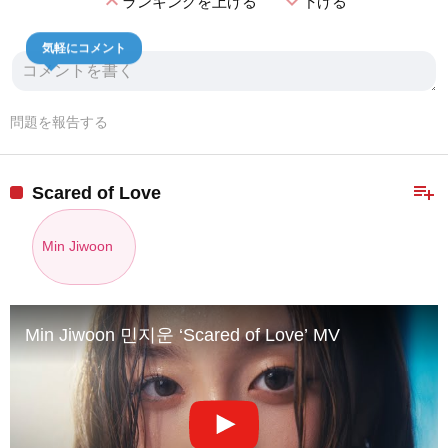
expand_less
expand_more
ランキングを上げる
下げる
気軽にコメント
問題を報告する
playlist_add
Scared of Love
Min Jiwoon
Min Jiwoon 민지운 ‘Scared of Love’ MV