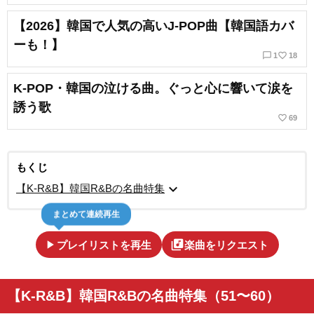
【2026】韓国で人気の高いJ-POP曲【韓国語カバ
ーも！】
chat_bubble_outline
favorite_border
1
18
K-POP・韓国の泣ける曲。ぐっと心に響いて涙を
誘う歌
favorite_border
69
もくじ
expand_more
【K-R&B】韓国R&Bの名曲特集
まとめて連続再生
play_arrow
library_music
プレイリストを再生
楽曲をリクエスト
【K-R&B】韓国R&Bの名曲特集（51〜60）