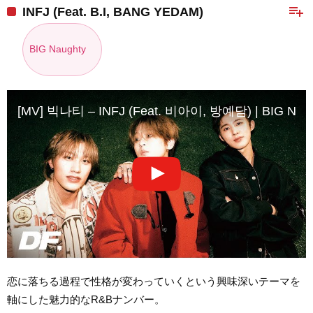
playlist_add
INFJ (Feat. B.I, BANG YEDAM)
BIG Naughty
[MV] 빅나티 – INFJ (Feat. 비아이, 방예담) | BIG Naug
恋に落ちる過程で性格が変わっていくという興味深いテーマを
軸にした魅力的なR&Bナンバー。