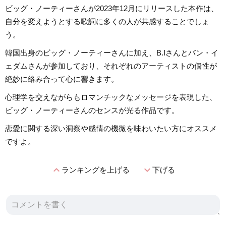
ビッグ・ノーティーさんが2023年12月にリリースした本作は、
自分を変えようとする歌詞に多くの人が共感することでしょ
う。
韓国出身のビッグ・ノーティーさんに加え、B.Iさんとバン・イ
ェダムさんが参加しており、それぞれのアーティストの個性が
絶妙に絡み合って心に響きます。
心理学を交えながらもロマンチックなメッセージを表現した、
ビッグ・ノーティーさんのセンスが光る作品です。
恋愛に関する深い洞察や感情の機微を味わいたい方にオススメ
ですよ。
expand_less
expand_more
ランキングを上げる
下げる