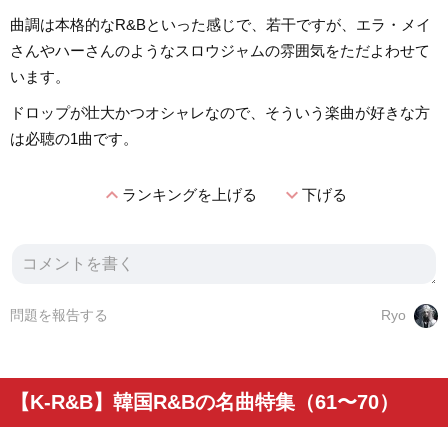
曲調は本格的なR&Bといった感じで、若干ですが、エラ・メイ
さんやハーさんのようなスロウジャムの雰囲気をただよわせて
います。
ドロップが壮大かつオシャレなので、そういう楽曲が好きな方
は必聴の1曲です。
expand_less
expand_more
ランキングを上げる
下げる
問題を報告する
Ryo
【K-R&B】韓国R&Bの名曲特集（61〜70）