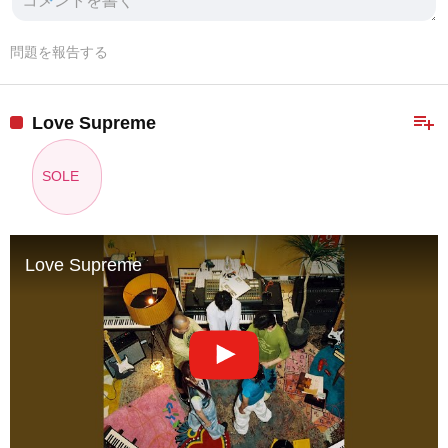
問題を報告する
playlist_add
Love Supreme
SOLE
Love Supreme