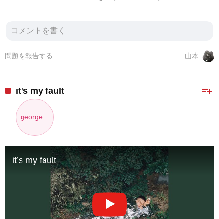
問題を報告する
山本
playlist_add
it’s my fault
george
it’s my fault