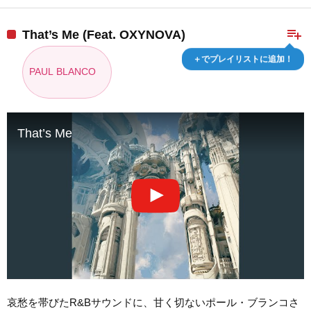
playlist_add
That’s Me (Feat. OXYNOVA)
＋でプレイリストに追加！
PAUL BLANCO
That’s Me
哀愁を帯びたR&Bサウンドに、甘く切ないポール・ブランコさ