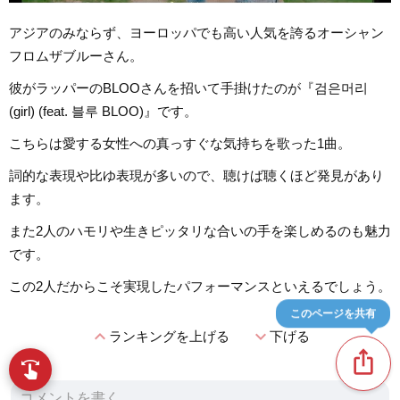
アジアのみならず、ヨーロッパでも高い人気を誇るオーシャン
フロムザブルーさん。
彼がラッパーのBLOOさんを招いて手掛けたのが『검은머리
(girl) (feat. 블루 BLOO)』です。
こちらは愛する女性への真っすぐな気持ちを歌った1曲。
詞的な表現や比ゆ表現が多いので、聴けば聴くほど発見があり
ます。
また2人のハモリや生きピッタリな合いの手を楽しめるのも魅力
です。
この2人だからこそ実現したパフォーマンスといえるでしょう。
このページを共有
expand_less
expand_more
ランキングを上げる
下げる
ios_share
swipe
指先で音楽をブラウズ