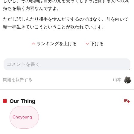
しかし、その歌詞は自分の元を去ってしまった愛する人への気
持ちを描く内容なんですよ。
ただし悲しんだり相手を憎んだりするのではなく、前を向いて
精一杯生きていこうということが歌われています。
expand_less
expand_more
ランキングを上げる
下げる
問題を報告する
山本
playlist_add
Our Thing
Choyoung