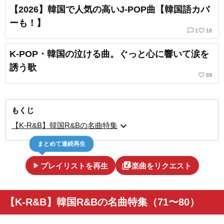
【2026】韓国で人気の高いJ-POP曲【韓国語カバ
ーも！】
chat_bubble_outline
favorite_border
1
18
K-POP・韓国の泣ける曲。ぐっと心に響いて涙を
誘う歌
favorite_border
69
もくじ
expand_more
【K-R&B】韓国R&Bの名曲特集
まとめて連続再生
play_arrow
library_music
プレイリストを再生
楽曲をリクエスト
【K-R&B】韓国R&Bの名曲特集（71〜80）