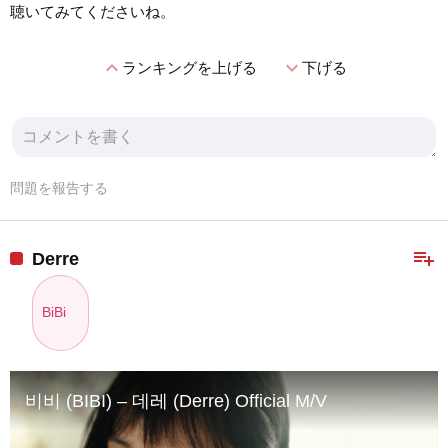
聴いてみてくださいね。
expand_less
expand_more
ランキングを上げる
下げる
問題を報告する
playlist_add
Derre
BiBi
비비 (BIBI) – 데레 (Derre) Official M/V