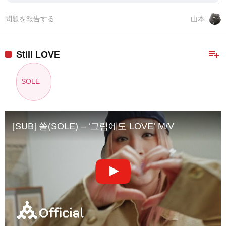
問題を報告する
山本
playlist_add
Still LOVE
SOLE
[SUB] 쏠(SOLE) – ‘그럼에도 LOVE’ M/V