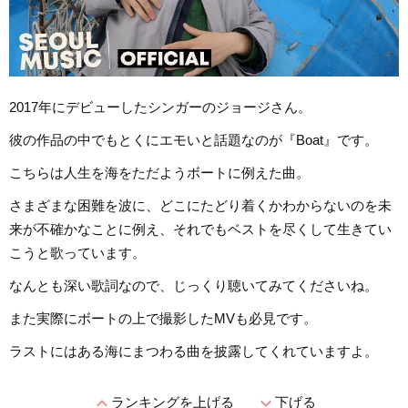
2017年にデビューしたシンガーのジョージさん。
彼の作品の中でもとくにエモいと話題なのが『Boat』です。
こちらは人生を海をただようボートに例えた曲。
さまざまな困難を波に、どこにたどり着くかわからないのを未
来が不確かなことに例え、それでもベストを尽くして生きてい
こうと歌っています。
なんとも深い歌詞なので、じっくり聴いてみてくださいね。
また実際にボートの上で撮影したMVも必見です。
ラストにはある海にまつわる曲を披露してくれていますよ。
expand_less
expand_more
ランキングを上げる
下げる