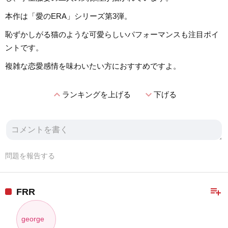
本作は「愛のERA」シリーズ第3弾。
恥ずかしがる猫のような可愛らしいパフォーマンスも注目ポイ
ントです。
複雑な恋愛感情を味わいたい方におすすめですよ。
expand_less
expand_more
ランキングを上げる
下げる
問題を報告する
playlist_add
FRR
george