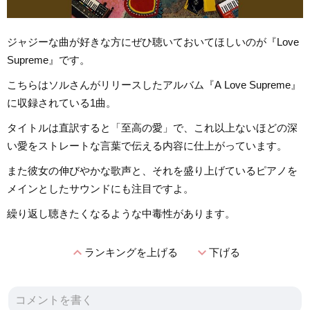
ジャジーな曲が好きな方にぜひ聴いておいてほしいのが『Love
Supreme』です。
こちらはソルさんがリリースしたアルバム『A Love Supreme』
に収録されている1曲。
タイトルは直訳すると「至高の愛」で、これ以上ないほどの深
い愛をストレートな言葉で伝える内容に仕上がっています。
また彼女の伸びやかな歌声と、それを盛り上げているピアノを
メインとしたサウンドにも注目ですよ。
繰り返し聴きたくなるような中毒性があります。
expand_less
expand_more
ランキングを上げる
下げる