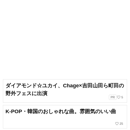
ダイアモンド☆ユカイ、Chage×吉田山田ら町田の
野外フェスに出演
favorite_border
PR
5
K-POP・韓国のおしゃれな曲。雰囲気のいい曲
favorite_border
25