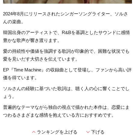
2024年8月にリリースされたシンガーソングライター、ソルさ
んの楽曲。
韓国出身のアーティストで、R&Bを基調としたサウンドに感情
豊かな歌声が響き渡ります。
愛の持続性や価値を強調する歌詞が印象的で、困難な状況でも
愛を見いだす大切さを伝えています。
EP『Time Machine』の収録曲として登場し、ファンから高い評
価を得ています。
ソルさんの経験に基づいた歌詞は、聴く人の心に響くことでし
ょう。
普遍的なテーマながら独自の視点で描かれた本作は、恋愛にま
つわるさまざまな感情を抱えている方におすすめです。
expand_less
expand_more
ランキングを上げる
下げる