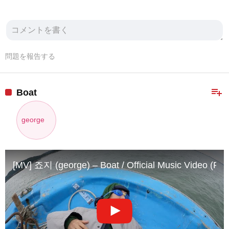
問題を報告する
playlist_add
Boat
george
[MV] 죠지 (george) – Boat / Official Music Video (Re-