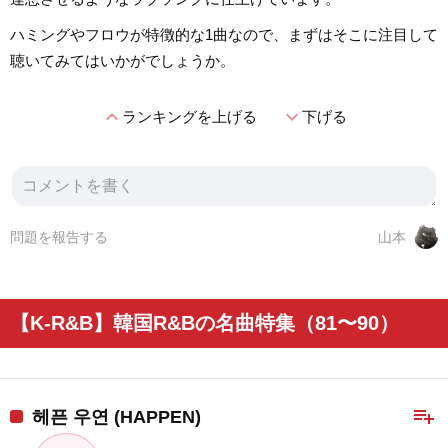
ハミングやフロウが特徴的な1曲なので、まずはそこに注目して
聴いてみてはいかがでしょうか。
expand_less
expand_more
ランキングを上げる
下げる
問題を報告する
山本
【K-R&B】韓国R&Bの名曲特集（81〜90）
playlist_add
헤픈 우연 (HAPPEN)