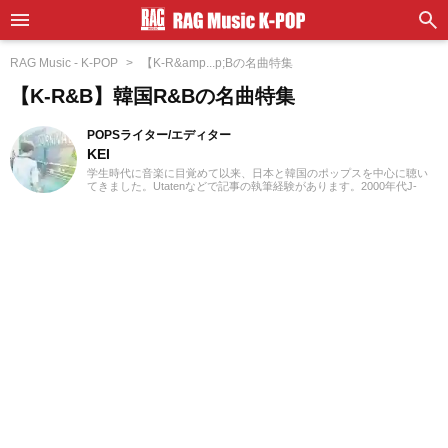
RAG Music - K-POP
【K-R&amp...p;Bの名曲特集
【K-R&B】韓国R&Bの名曲特集
POPSライター/エディター
KEI
学生時代に音楽に目覚めて以来、日本と韓国のポップスを中心に聴い
てきました。Utatenなどで記事の執筆経験があります。2000年代J-
POPと2010年代K-POPが特に青春。「良いものは良い」の精神でジャ
ンル問わずに楽しみます。過去のお仕事の環境とその影響で往年のロ
ックや歌謡曲をたくさん耳にしたことが、「好き」の幅を広げたかも
しれません。『RAG MUSIC』ではK-POPとJ-POPを中心に担当中。ポ
ップスシーンを見てきた肌感覚とヒット性に即した編集を心がけてい
ます。