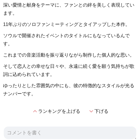
深い愛情と献身をテーマに、ファンとの絆を美しく表現してい
ます。
11年ぶりのソロファンミーティングとタイアップした本作。
ソウルで開催されたイベントのタイトルにもなっているんで
す。
これまでの音楽活動を振り返りながら制作した個人的な思い。
そして恋人との幸せな日々や、永遠に続く愛を願う気持ちが歌
詞に込められています。
ゆったりとした雰囲気の中にも、彼の特徴的なスタイルが光る
ナンバーです。
expand_less
expand_more
ランキングを上げる
下げる