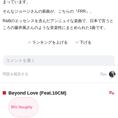
まっています。
そんなジョージさんの新曲が、こちらの『FRR』。
R&Bのエッセンスを含んだアンニュイな楽曲で、日本で言うと
ころの藤井風さんのような音楽性にまとめられた1曲です。
expand_less
expand_more
ランキングを上げる
下げる
問題を報告する
Ryo
playlist_add
Beyond Love (Feat.10CM)
BIG Naughty