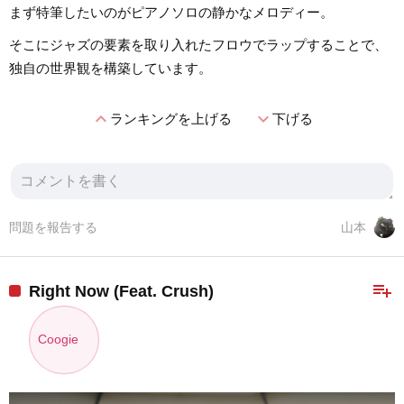
まず特筆したいのがピアノソロの静かなメロディー。
そこにジャズの要素を取り入れたフロウでラップすることで、
独自の世界観を構築しています。
expand_less
expand_more
ランキングを上げる
下げる
問題を報告する
山本
playlist_add
Right Now (Feat. Crush)
Coogie