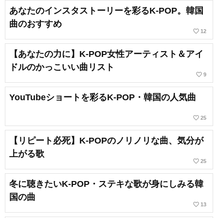
あなたのインスタストーリーを彩るK-POP。韓国
曲のおすすめ
favorite_border
12
【あなたの力に】K-POP女性アーティスト＆アイ
ドルのかっこいい曲リスト
favorite_border
9
YouTubeショートを彩るK-POP・韓国の人気曲
favorite_border
25
【リピート必死】K-POPのノリノリな曲、気分が
上がる歌
favorite_border
25
冬に聴きたいK-POP・ステキな歌が身にしみる韓
国の曲
favorite_border
13