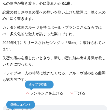
んの歌声が響き渡る、心に染みわたる1曲。
恋愛の難しさや真の愛への願いを歌い上げた歌詞は、聴く人の
心に深く響きます。
カナダと韓国のルーツを持つポール・ブランコさんならでは
の、多文化的な魅力が詰まった楽曲ですね。
2024年4月にリリースされたシングル『Blem』に収録されてい
ます。
失恋の痛みを癒したいときや、新しい恋に踏み出す勇気が欲し
いときにぴったり。
ドライブや一人の時間に聴きたくなる、グルーヴ感のある曲調
も魅力的です。
タップで応援！
expand_less
expand_more
ランキングを上げる
下げる
気軽にコメント