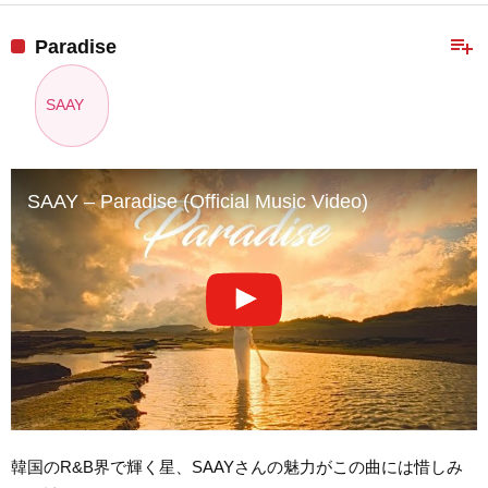
playlist_add
Paradise
SAAY
SAAY – Paradise (Official Music Video)
韓国のR&B界で輝く星、SAAYさんの魅力がこの曲には惜しみ