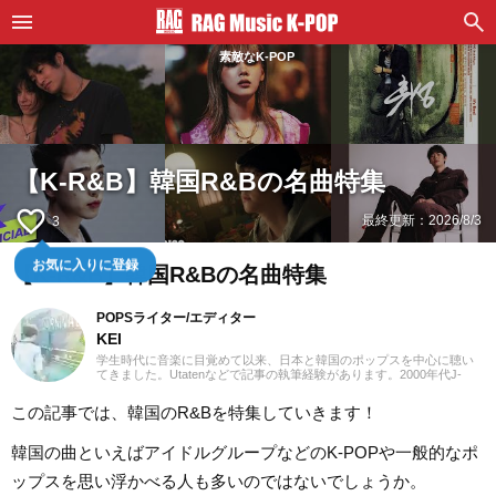
素敵なK-POP
【K-R&B】韓国R&Bの名曲特集
favorite_border
最終更新：
2026/8/3
3
お気に入りに登録
【K-R&B】韓国R&Bの名曲特集
POPSライター/エディター
KEI
学生時代に音楽に目覚めて以来、日本と韓国のポップスを中心に聴い
てきました。Utatenなどで記事の執筆経験があります。2000年代J-
POPと2010年代K-POPが特に青春。「良いものは良い」の精神でジャ
ンル問わずに楽しみます。過去のお仕事の環境とその影響で往年のロ
この記事では、韓国のR&Bを特集していきます！
ックや歌謡曲をたくさん耳にしたことが、「好き」の幅を広げたかも
しれません。『RAG MUSIC』ではK-POPとJ-POPを中心に担当中。ポ
ップスシーンを見てきた肌感覚とヒット性に即した編集を心がけてい
韓国の曲といえばアイドルグループなどのK-POPや一般的なポ
ます。
ップスを思い浮かべる人も多いのではないでしょうか。