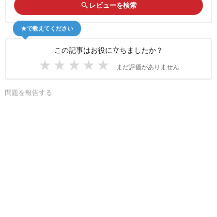
search
レビューを検索
★で教えてください
この記事はお役に立ちましたか？
★
★
★
★
★
まだ評価がありません
問題を報告する