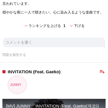
言われています。
穏やかな夜に一人で聴きたい、心に染み入るような楽曲です。
expand_less
expand_more
ランキングを上げる
1
下げる
問題を報告する
playlist_add
INVITATION (Feat. Gaeko)
JUNNY
[MV] JUNNY _ INVITATION (Feat. Gaeko(개코))