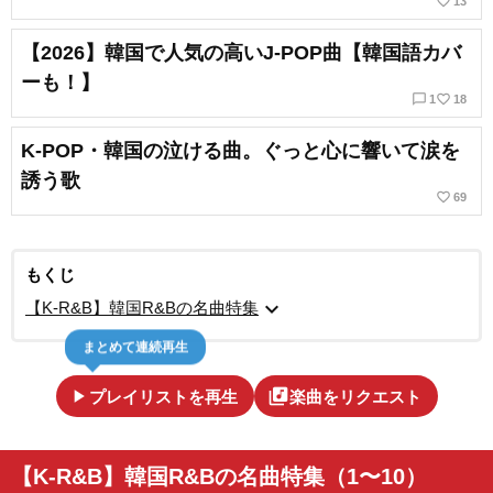
favorite_border
13
【2026】韓国で人気の高いJ-POP曲【韓国語カバ
ーも！】
chat_bubble_outline
favorite_border
1
18
K-POP・韓国の泣ける曲。ぐっと心に響いて涙を
誘う歌
favorite_border
69
もくじ
expand_more
【K-R&B】韓国R&Bの名曲特集
まとめて連続再生
play_arrow
library_music
プレイリストを再生
楽曲をリクエスト
【K-R&B】韓国R&Bの名曲特集（1〜10）