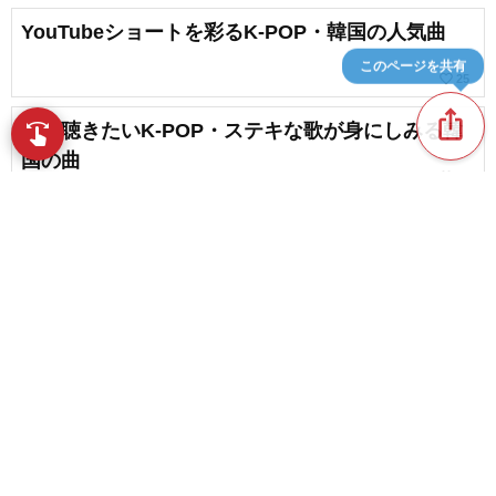
YouTubeショートを彩るK-POP・韓国の人気曲
このページを共有
favorite_border
25
ios_share
冬に聴きたいK-POP・ステキな歌が身にしみる韓
swipe
指先で音楽をブラウズ
国の曲
favorite_border
13
【2026】夏を彩り盛り上げるK-POP・韓国のサマ
ーソング
favorite_border
17
content_copy
本日のオススメ！KPOPソング
play_arrow
favorite_border
12
【ソロ歌手特集】K-POP＆韓国の男性ソロアーテ
favorite_border
ィスト
favorite_border
13