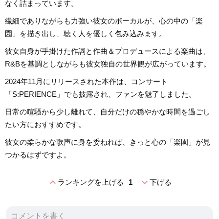
なく詰まっています。
繊細でありながらも力強い彼女のボーカルが、心の中の「楽
園」を描き出し、聴く人を優しく包み込みます。
彼女自身が手掛けた作詞と作曲＆プロデュースによる楽曲は、
R&Bを基調としながらも彼女独自の世界観が広がっています。
2024年11月にリリースされた本作は、コンサート
「S:PERIENCE」でも披露され、ファンを魅了しました。
日常の喧騒から少し離れて、自分だけの穏やかな時間を過ごし
たい方におすすめです。
彼女の柔らかな歌声に身を委ねれば、きっと心の「楽園」が見
つかるはずですよ。
expand_less
expand_more
ランキングを上げる
1
下げる