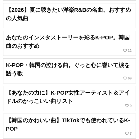
【2026】夏に聴きたい洋楽R&Bの名曲。おすすめ
の人気曲
あなたのインスタストーリーを彩るK-POP。韓国
曲のおすすめ
favorite_border
12
K-POP・韓国の泣ける曲。ぐっと心に響いて涙を
誘う歌
favorite_border
69
【あなたの力に】K-POP女性アーティスト＆アイ
ドルのかっこいい曲リスト
favorite_border
9
【韓国のかわいい曲】TikTokでも使われているK-
POP
favorite_border
7