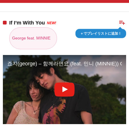
playlist_add
If I’m With You
NEW!
＋でプレイリストに追加！
George feat. MINNIE
죠지(george) – 함께라면요 (feat. 민니 (MINNIE)) Offici