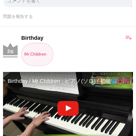
問題を報告する
playlist_add
Birthday
2
位
Mr.Children
Birthday / Mr.Children : ピアノ(ソロ) / 初級