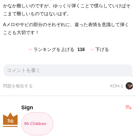
かなか難しいのですが、ゆっくり弾くことで慣らしていけばそ
こまで難しいものではないはず。
Aメロやサビの部分のそれぞれに、違った表情を意識して弾く
ことも大切です！
expand_less
expand_more
ランキングを上げる
116
下げる
問題を報告する
KOH-1
playlist_add
Sign
3
位
Mr.Children