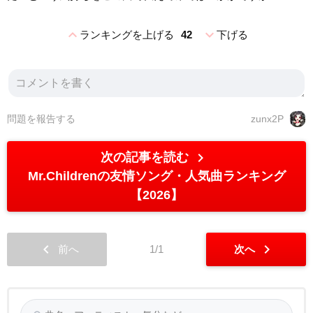
expand_less
expand_more
ランキングを上げる
42
下げる
問題を報告する
zunx2P
chevron_right
次の記事を読む
Mr.Childrenの友情ソング・人気曲ランキング
【2026】
chevron_left
chevron_right
前へ
1/1
次へ