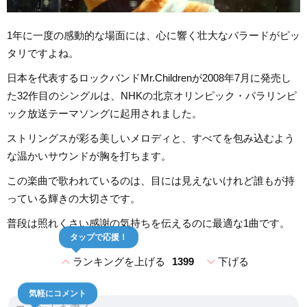
1年に一度の感動的な場面には、心に響く壮大なバラードがピッ
タリですよね。
日本を代表するロックバンドMr.Childrenが2008年7月に発売し
た32作目のシングルは、NHKの北京オリンピック・パラリンピ
ック放送テーマソングに起用されました。
ストリングスが彩る美しいメロディと、すべてを包み込むよう
な温かいサウンドが胸を打ちます。
この楽曲で歌われているのは、目には見えないけれど誰もが持
っている輝きの大切さです。
普段は照れくさい感謝の気持ちを伝えるのに最適な1曲です。
タップで応援！
expand_less
expand_more
ランキングを上げる
1399
下げる
気軽にコメント