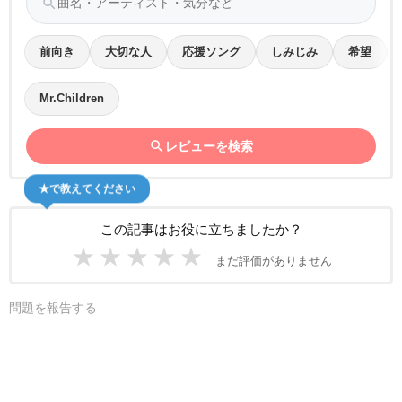
search
前向き
大切な人
応援ソング
しみじみ
希望
Mr.Children
search
レビューを検索
★で教えてください
この記事はお役に立ちましたか？
★
★
★
★
★
まだ評価がありません
問題を報告する