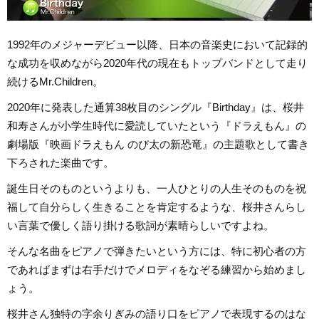
1992年のメジャーデビュー以降、日本の音楽史において記録的
な成功を収めながら2020年代の現在もトップバンドとして走り
続けるMr.Children。
2020年に発表した通算38枚目のシングル『Birthday』は、桜井
和寿さんが小学生時代に愛読していたという『ドラえもん』の
劇場版『映画ドラえもん のび太の新恐竜』の主題歌として書き
下ろされた楽曲です。
誕生日そのものというよりも、一人ひとりの人生そのものを祝
福して自分らしく生きることを肯定するような、桜井さんらし
い言葉で優しく語り掛ける歌詞が素晴らしいですよね。
そんな名曲をピアノで弾きたいという方には、特に初心者の方
であればまずは右手だけでメロディをなぞる練習から始めまし
ょう。
桜井さん独特の字余りぎみの語り口をピアノで表現するのはな