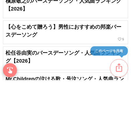
槇原敬之のバースデーソング・人気曲ランキング
【2026】
【心をこめて贈ろう】男性におすすめの邦楽バー
スデーソング
favorite_border
5
松任谷由実のバースデーソング・人気曲ランキン
このページを共有
グ【2026】
ios_share
favorite_border
1
swipe
指先で音楽をブラウズ
Mr.Childrenの泣ける歌・号泣ソング・人気曲ラン
キング【2026】
favorite_border
16
JUDY AND MARYのバースデーソング・人気曲ラ
ンキング【2026】
favorite_border
content_copy
1