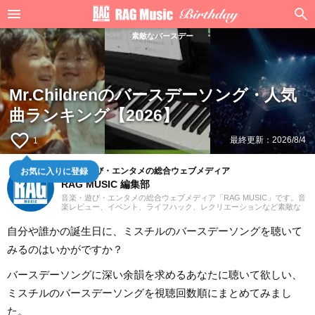
素敵なバースデー
Mr.Childrenのバースデーソング・人気
曲ランキング【2026】
favorite_border
最終更新：
2026/8/4
1
お気に入りに登録
音楽・遊び・エンタメの総合ウェブメディア
RAG MUSIC 編集部
音楽・遊び・エンタメの総合ウェブメディア「RAG MUSIC」です。音
楽レビュー、イベント、ライフハック、レクリエーションなど素敵な
エンタメ情報をお届けします。
自分や誰かの誕生日に、ミスチルのバースデーソングを聴いて
みるのはいかがですか？
バースデーソングに深い余韻を求めるあなたに聴いて欲しい、
ミスチルのバースデーソングを視聴回数順にまとめてみまし
た。