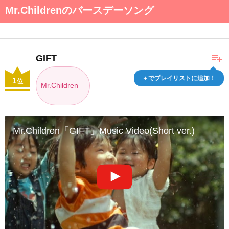
Mr.Childrenのバースデーソング
playlist_add
GIFT
＋でプレイリストに追加！
1
位
Mr.Children
Mr.Children「GIFT」Music Video(Short ver.)