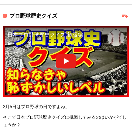
playlist_add
プロ野球歴史クイズ
日本プロ野球歴史クイズ 初級編
2月5日はプロ野球の日ですよね。
そこで日本プロ野球歴史クイズに挑戦してみるのはいかがでし
ょうか？