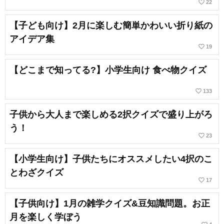
favorite_border
22
【子ども向け】2月に楽しむ簡単かわいい折り紙の
アイデア集
favorite_border
19
【どこまで知ってる?】小学生向け 食べ物クイズ
favorite_border
133
子供から大人まで楽しめる2択クイズで盛り上がろ
う！
favorite_border
23
【小学生向け】子供たちにオススメしたい4択のこ
とわざクイズ
favorite_border
17
【子供向け】1月の雑学クイズ&豆知識問題。お正
月を楽しく学ぼう