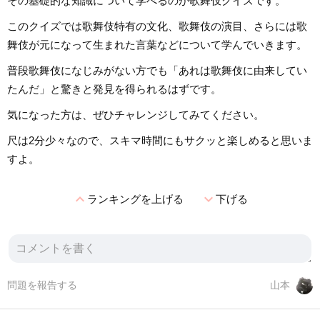
その基礎的な知識について学べるのが歌舞伎クイズです。
このクイズでは歌舞伎特有の文化、歌舞伎の演目、さらには歌
舞伎が元になって生まれた言葉などについて学んでいきます。
普段歌舞伎になじみがない方でも「あれは歌舞伎に由来してい
たんだ」と驚きと発見を得られるはずです。
気になった方は、ぜひチャレンジしてみてください。
尺は2分少々なので、スキマ時間にもサクッと楽しめると思いま
すよ。
expand_less
expand_more
ランキングを上げる
下げる
問題を報告する
山本