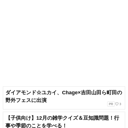
ダイアモンド☆ユカイ、Chage×吉田山田ら町田の
野外フェスに出演
favorite_border
PR
3
【子供向け】12月の雑学クイズ＆豆知識問題！行
事や季節のことを学べる！