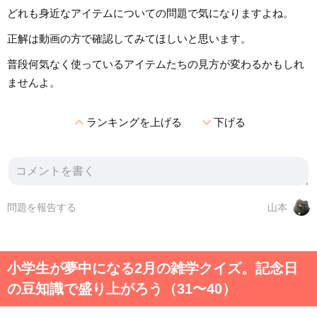
どれも身近なアイテムについての問題で気になりますよね。
正解は動画の方で確認してみてほしいと思います。
普段何気なく使っているアイテムたちの見方が変わるかもしれ
ませんよ。
expand_less
expand_more
ランキングを上げる
下げる
問題を報告する
山本
小学生が夢中になる2月の雑学クイズ。記念日
の豆知識で盛り上がろう（31〜40）