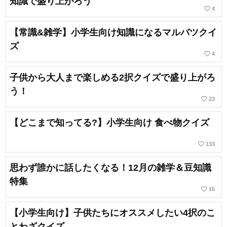
知識で盛り上がろう
favorite_border
4
【常識&雑学】小学生向け知識になるマルバツクイ
ズ
favorite_border
4
子供から大人まで楽しめる2択クイズで盛り上がろ
う！
favorite_border
23
【どこまで知ってる?】小学生向け 食べ物クイズ
favorite_border
133
思わず誰かに話したくなる！12月の雑学＆豆知識
特集
favorite_border
15
【小学生向け】子供たちにオススメしたい4択のこ
とわざクイズ