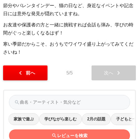
節分やバレンタインデー、猫の日など、身近なイベントや記念
日には意外な発見が隠れていますね。
お友達や保護者の方と一緒に挑戦すれば会話も弾み、学びの時
間がぐっと楽しくなるはず！
寒い季節だからこそ、おうちでワイワイ盛り上がってみてくだ
さいね！
chevron_left
chevron_right
前へ
5/5
次へ
search
家族で遊ぶ
学びながら楽しむ
2月の話題
子どもと一
search
レビューを検索