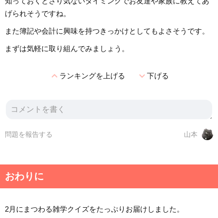
知っておくとさり気ないタイミングでお友達や家族に教えてあ
げられそうですね。
また簿記や会計に興味を持つきっかけとしてもよさそうです。
まずは気軽に取り組んでみましょう。
expand_less
expand_more
ランキングを上げる
下げる
問題を報告する
山本
おわりに
2月にまつわる雑学クイズをたっぷりお届けしました。