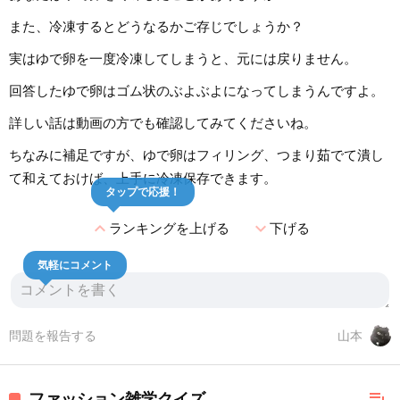
また、冷凍するとどうなるかご存じでしょうか？
実はゆで卵を一度冷凍してしまうと、元には戻りません。
回答したゆで卵はゴム状のぶよぶよになってしまうんですよ。
詳しい話は動画の方でも確認してみてくださいね。
ちなみに補足ですが、ゆで卵はフィリング、つまり茹でて潰し
て和えておけば、上手に冷凍保存できます。
タップで応援！
expand_less
expand_more
ランキングを上げる
下げる
気軽にコメント
問題を報告する
山本
playlist_add
ファッション雑学クイズ