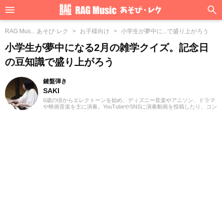
RAG Mus... あそび·レク
お子様向け
小学生が夢中に...で盛り上がろう
小学生が夢中になる2月の雑学クイズ。記念日
の豆知識で盛り上がろう
鍵盤弾き
SAKI
6歳の頃からエレクトーンを始め、ディズニー音楽やアニソン、ドラマ
や映画音楽を主に演奏。YouTubeやSNSに演奏動画を投稿したり、コン
サート活動をしたりしています。エレクトーンの経験を活かし、学生
時代にはシンセサイザーやピアノもはじめ、学校主催のイベントにも
出演。ライターとしては、音楽関連記事だけでなくさまざまなジャン
ルの記事に触れてきたので、これまでの経験を活かしながら「やって
みたい！」「聴いてみたい！」思えるような記事を届けられたらと思
っています！