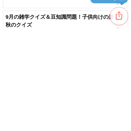
favorite_border
19
ios_share
9月の雑学クイズ＆豆知識問題！子供向けの楽しい
秋のクイズ
favorite_border
22
【小学生】2月に読みたい絵本・児童書まとめ
favorite_border
7
content_copy
【小学生向け】みんなで楽しめるお正月クイズ！
意外と知らない豆知識を3択で楽しく学ぼう
favorite_border
favorite_border
40
【小学生向け】理科にまつわるゲーム・クイズま
とめ
favorite_border
225
【子供向け】今日のクイズまとめ。今日にまつわ
るクイズで遊ぼう！【2026年8月】