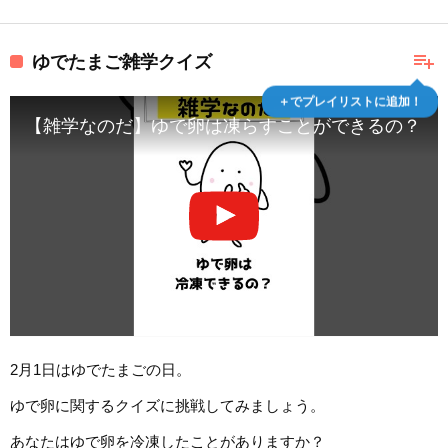
playlist_add
ゆでたまご雑学クイズ
＋でプレイリストに追加！
【雑学なのだ】ゆで卵は凍らすことができるの？
2月1日はゆでたまごの日。
ゆで卵に関するクイズに挑戦してみましょう。
あなたはゆで卵を冷凍したことがありますか？