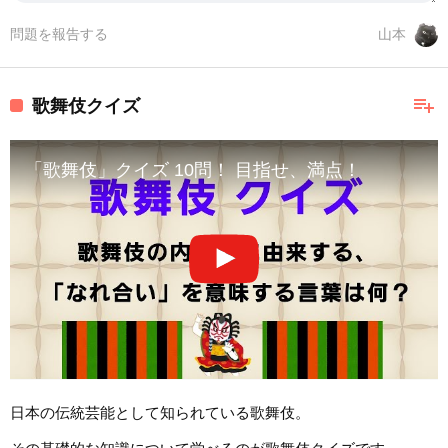
問題を報告する
山本
playlist_add
歌舞伎クイズ
「歌舞伎」クイズ 10問！ 目指せ、満点！
日本の伝統芸能として知られている歌舞伎。