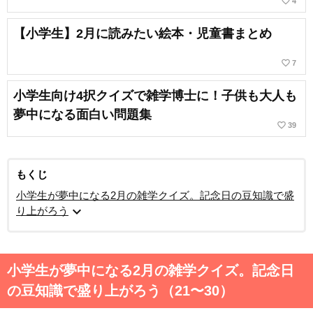
favorite_border
4
【小学生】2月に読みたい絵本・児童書まとめ
favorite_border
7
小学生向け4択クイズで雑学博士に！子供も大人も
夢中になる面白い問題集
favorite_border
39
もくじ
小学生が夢中になる2月の雑学クイズ。記念日の豆知識で盛
expand_more
り上がろう
小学生が夢中になる2月の雑学クイズ。記念日
の豆知識で盛り上がろう（21〜30）