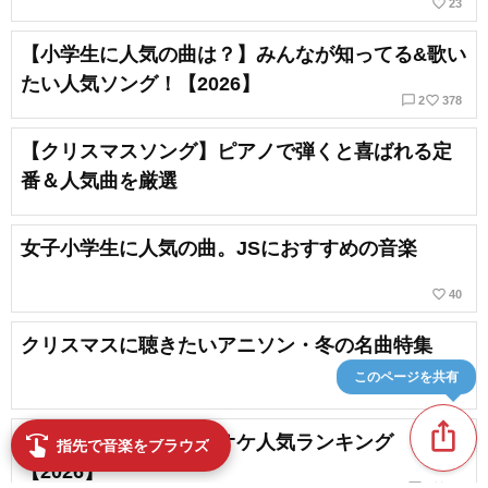
favorite_border
23
【小学生に人気の曲は？】みんなが知ってる&歌い
たい人気ソング！【2026】
chat_bubble_outline
favorite_border
2
378
【クリスマスソング】ピアノで弾くと喜ばれる定
番＆人気曲を厳選
女子小学生に人気の曲。JSにおすすめの音楽
favorite_border
40
クリスマスに聴きたいアニソン・冬の名曲特集
このページを共有
ios_share
【小学生】世代別カラオケ人気ランキング
swipe
指先で音楽をブラウズ
【2026】
chat_bubble_outline
favorite_border
3
79