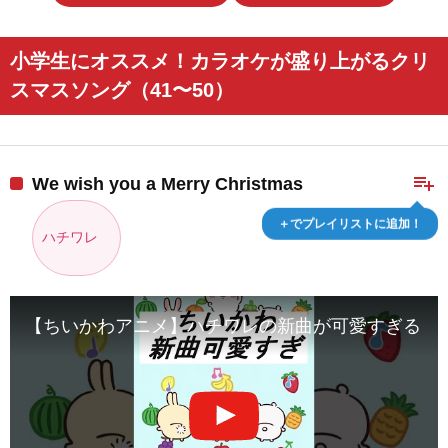
小学生にオススメ！カラオケが盛り上がるクリ
スマスソング（41〜50）
playlist_add
We wish you a Merry Christmas
＋でプレイリストに追加！
ハチワレ
【ちいかわアニメ】ハチワレの新曲が可愛すぎる… #