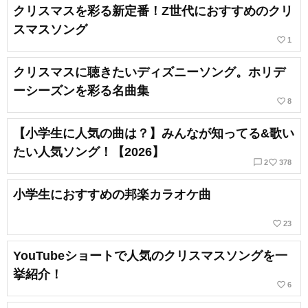
クリスマスを彩る新定番！Z世代におすすめのクリ
スマスソング
favorite_border
1
クリスマスに聴きたいディズニーソング。ホリデ
ーシーズンを彩る名曲集
favorite_border
8
【小学生に人気の曲は？】みんなが知ってる&歌い
たい人気ソング！【2026】
chat_bubble_outline
favorite_border
2
378
小学生におすすめの邦楽カラオケ曲
favorite_border
23
YouTubeショートで人気のクリスマスソングを一
挙紹介！
favorite_border
6