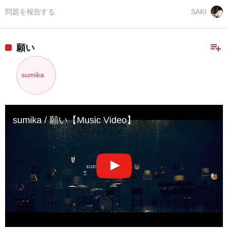
問題を報告する
SAKI
playlist_add
願い
sumika
sumika / 願い【Music Video】