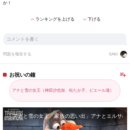
か！
expand_less
expand_more
ランキングを上げる
下げる
問題を報告する
SAKI
playlist_add
お祝いの鐘
アナと雪の女王（神田沙也加、松たか子、ピエール瀧）
「アナと雪の女王／家族の思い出」アナとエルサの