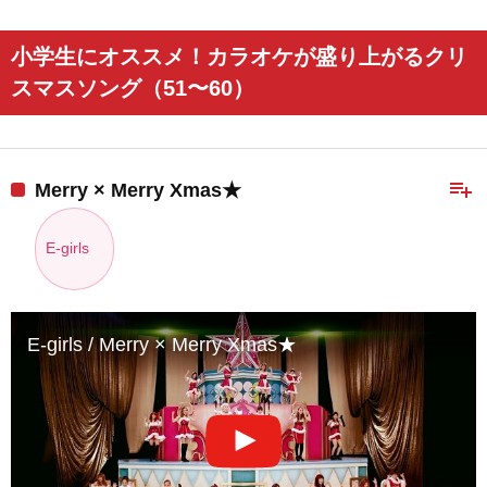
小学生にオススメ！カラオケが盛り上がるクリ
スマスソング（51〜60）
playlist_add
Merry × Merry Xmas★
E-girls
E-girls / Merry × Merry Xmas★