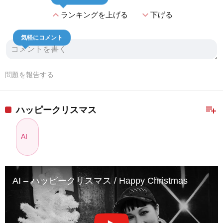
expand_less
expand_more
ランキングを上げる
下げる
気軽にコメント
問題を報告する
playlist_add
ハッピークリスマス
AI
AI – ハッピークリスマス / Happy Christmas