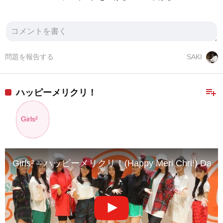
問題を報告する
SAKI
playlist_add
ハッピーメリクリ！
Girls²
Girls² – ハッピーメリクリ！(Happy Meri Chri!) Dance P