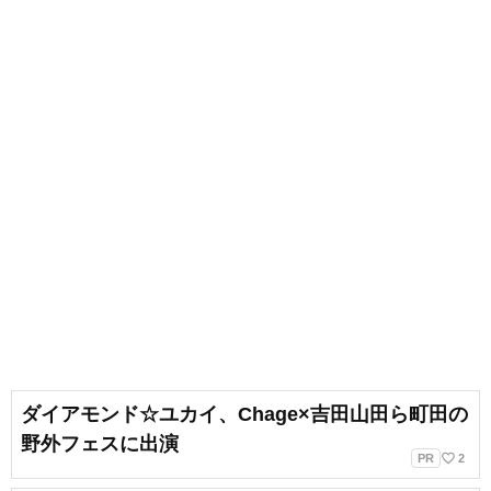
出会いもへて、伝えることの楽し
さを経験。教育現場で培った視点
と編集者としての経験を活かし、
インプットとアウトプットを大切
に音楽や子供に関わる分野を中心
に実践に役立つ情報をお届けしま
す。趣味は楽器、歌、手作り、お
もちゃ、お絵描き、伝承あそび、
アウトドア、本、工作、クラフ
ト。特技はコマ技。
ダイアモンド☆ユカイ、Chage×吉田山田ら町田の
野外フェスに出演
favorite_border
PR
2