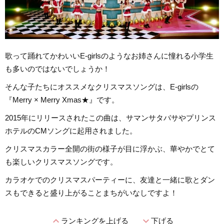
歌って踊れてかわいいE-girlsのようなお姉さんに憧れる小学生
も多いのではないでしょうか！
そんな子たちにオススメなクリスマスソングは、E-girlsの
『Merry × Merry Xmas★』です。
2015年にリリースされたこの曲は、サマンサタバサやプリンス
ホテルのCMソングに起用されました。
クリスマスカラー全開の街の様子が目に浮かぶ、華やかでとて
も楽しいクリスマスソングです。
カラオケでのクリスマスパーティーに、友達と一緒に歌とダン
スもできると盛り上がることまちがいなしですよ！
expand_less
expand_more
ランキングを上げる
下げる