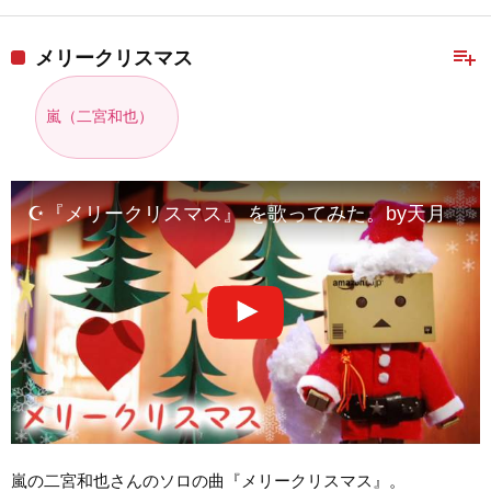
playlist_add
メリークリスマス
嵐（二宮和也）
☪『メリークリスマス』 を歌ってみた。by天月
嵐の二宮和也さんのソロの曲『メリークリスマス』。