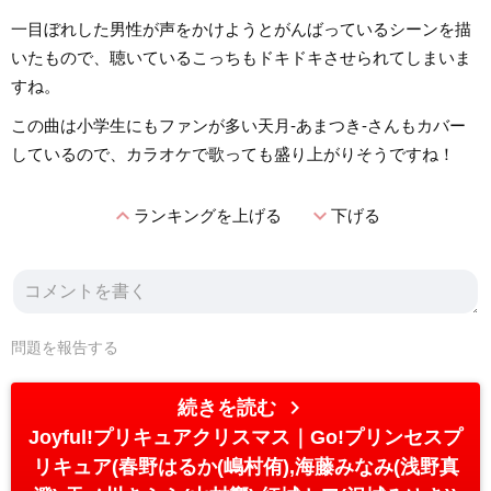
一目ぼれした男性が声をかけようとがんばっているシーンを描
いたもので、聴いているこっちもドキドキさせられてしまいま
すね。
この曲は小学生にもファンが多い天月-あまつき-さんもカバー
しているので、カラオケで歌っても盛り上がりそうですね！
expand_less
expand_more
ランキングを上げる
下げる
問題を報告する
chevron_right
続きを読む
Joyful!プリキュアクリスマス
Go!プリンセスプ
リキュア(春野はるか(嶋村侑),海藤みなみ(浅野真