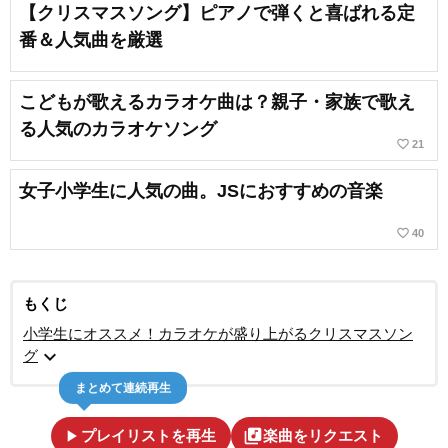
【クリスマスソング】ピアノで弾くと喜ばれる定
番＆人気曲を厳選
こどもが歌えるカラオケ曲は？親子・家族で歌え
る人気のカラオケソング
favorite_border
21
女子小学生に人気の曲。JSにおすすめの音楽
favorite_border
40
もくじ
小学生にオススメ！カラオケが盛り上がるクリスマスソン
expand_more
グ
まとめて連続再生
play_arrow
library_music
プレイリストを再生
楽曲をリクエスト