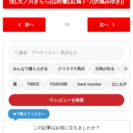
澄),天ノ川きらら(山村響),紅城トワ(沢城みゆき))
chevron_left
chevron_right
前へ
7/8
次へ
search
みんなで盛り上がる
クリスマス気分
元気が出る
家族
嵐
TWICE
YOASOBI
back number
なにわ男子
search
レビューを検索
★で教えてください
この記事はお役に立ちましたか？