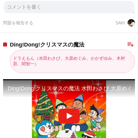
問題を報告する
SAKI
playlist_add
Ding!Dong!クリスマスの魔法
ドラえもん（水田わさび、大原めぐみ、かかずゆみ、木村
昴、関智一）
Ding!Dong!クリスマスの魔法 水田わさび 大原め