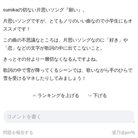
sumikaの切ない片思いソング『願い』。
片思いソングですが、とてもノリのいい曲なので小学生にもオ
ススメです！
この曲の不思議なところは、片思いソングなのに「好き」や
「恋」などの文字が歌詞の中に出てこないこと。
きっとその分より一層切なくなるんですよね。
歌詞の中で雪が降ってくるシーンでは、歌いながら手のひらで
雪を受けるマネしたりしてみましょう！
expand_less
expand_more
ランキングを上げる
下げる
問題を報告する
瀧乃涙pin句