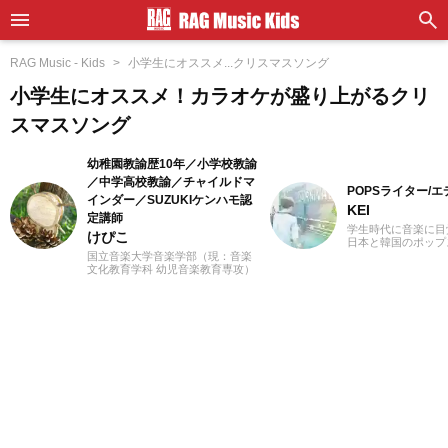
RAG Music - Kids
小学生にオススメ...クリスマスソング
小学生にオススメ！カラオケが盛り上がるクリ
スマスソング
幼稚園教諭歴10年／小学校教諭
／中学高校教諭／チャイルドマ
POPSライター/
インダー／SUZUKIケンハモ認
KEI
定講師
学生時代に音楽に目
けぴこ
日本と韓国のポップ
いてきました。Utat
国立音楽大学音楽学部（現：音楽
の執筆経験があります
文化教育学科 幼児音楽教育専攻）
J-POPと2010年代
卒業。小学校時代は、ゲーム研究
春。「良いものは良
家の草場純先生が担任でした。大
ジャンル問わずに楽
学卒業後は幼稚園教諭として10年
去のお仕事の環境と
間、学童保育指導員として7年間勤
年のロックや歌謡曲
務した後、シンガポールのインタ
にしたことが、「好
ーナショナルスクールで音楽教諭
げたかもしれません
として赴任。音楽教育だけでな
MUSIC』ではK-PO
く、日本文化や伝承遊び、レクリ
心に担当中。ポップ
エーションなども伝える活動をお
てきた肌感覚とヒッ
こない、多くの子供たちと関わっ
編集を心がけていま
てきました。その後、小学館にて
フリーランスライター、企画、編
集の仕事を通して楽しい大人との