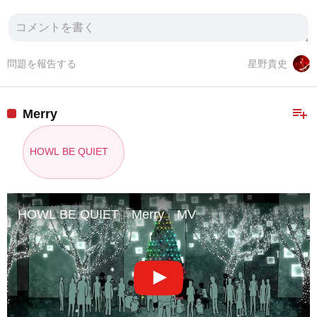
問題を報告する
星野貴史
playlist_add
Merry
HOWL BE QUIET
HOWL BE QUIET「Merry」MV