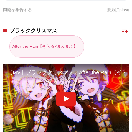
問題を報告する
瀧乃涙pin句
playlist_add
ブラッククリスマス
After the Rain【そらる×まふまふ】
【MV】ブラッククリスマス／After the Rain【そ