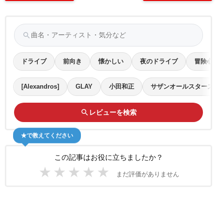
search
ドライブ
前向き
懐かしい
夜のドライブ
冒険心
[Alexandros]
GLAY
小田和正
サザンオールスターズ
search
レビューを検索
★で教えてください
この記事はお役に立ちましたか？
★
★
★
★
★
まだ評価がありません