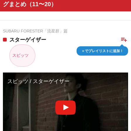
グまとめ（11〜20）
SUBARU FORESTER「流星群」篇
playlist_add
スターゲイザー
＋でプレイリストに追加！
スピッツ
スピッツ / スターゲイザー