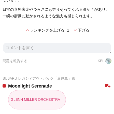
ています。
日常の喜怒哀楽やつらさにも寄りそってくれる温かさがあり、
一瞬の衝動に動かされるような魅力も感じられます。
expand_less
expand_more
ランキングを上げる
1
下げる
問題を報告する
KEI
SUBARU レガシィアウトバック「最終章」篇
playlist_add
Moonlight Serenade
GLENN MILLER ORCHESTRA