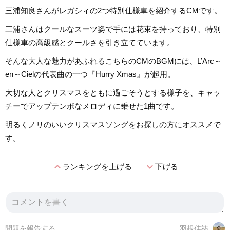
三浦知良さんがレガシィの2つ特別仕様車を紹介するCMです。
三浦さんはクールなスーツ姿で手には花束を持っており、特別
仕様車の高級感とクールさを引き立てています。
そんな大人な魅力があふれるこちらのCMのBGMには、L’Arc～
en～Cielの代表曲の一つ『Hurry Xmas』が起用。
大切な人とクリスマスをともに過ごそうとする様子を、キャッ
チーでアップテンポなメロディに乗せた1曲です。
明るくノリのいいクリスマスソングをお探しの方にオススメで
す。
expand_less
expand_more
ランキングを上げる
下げる
問題を報告する
羽根佳祐