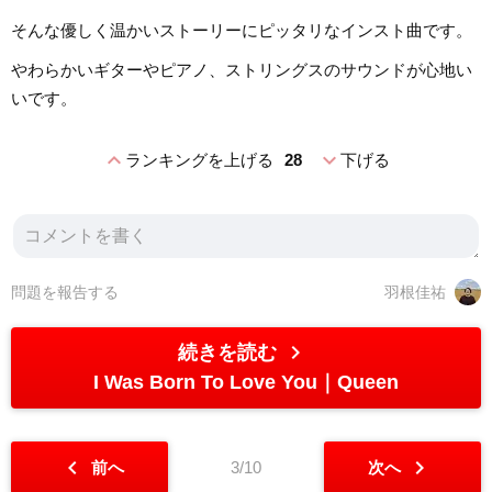
そんな優しく温かいストーリーにピッタリなインスト曲です。
やわらかいギターやピアノ、ストリングスのサウンドが心地い
いです。
expand_less
expand_more
ランキングを上げる
28
下げる
問題を報告する
羽根佳祐
chevron_right
続きを読む
I Was Born To Love You
Queen
chevron_left
chevron_right
前へ
3/10
次へ