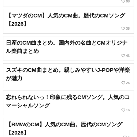
favorite_border
98
【マツダのCM】人気のCM曲。歴代のCMソング
【2026】
favorite_border
38
日産のCM曲まとめ。国内外の名曲とCMオリジナ
ル楽曲まとめ
favorite_border
43
スズキのCM曲まとめ。親しみやすいJ-POPや洋楽
が魅力
favorite_border
24
忘れられないっ！印象に残るCMソング。人気のコ
マーシャルソング
favorite_border
16
【BMWのCM】人気のCM曲。歴代のCMソング
【2026】