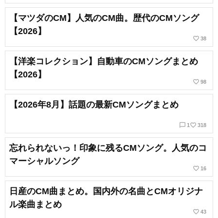
【マツダのCM】人気のCM曲。歴代のCMソング
【2026】
favorite_border
38
【洋楽コレクション】自動車のCMソングまとめ
【2026】
favorite_border
98
【2026年8月】話題の最新CMソングまとめ
chat_bubble_outline
favorite_border
1
318
忘れられないっ！印象に残るCMソング。人気のコ
マーシャルソング
favorite_border
16
日産のCM曲まとめ。国内外の名曲とCMオリジナ
ル楽曲まとめ
favorite_border
43