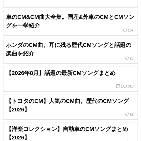
車のCM&CM曲大全集。国産&外車のCMとCMソン
グを一挙紹介
favorite_border
107
ホンダのCM曲。耳に残る歴代CMソングと話題の
楽曲を紹介
favorite_border
25
【2026年8月】話題の最新CMソングまとめ
chat_bubble_outline
favorite_border
1
318
【トヨタのCM】人気のCM曲。歴代のCMソング
【2026】
favorite_border
22
【洋楽コレクション】自動車のCMソングまとめ
【2026】