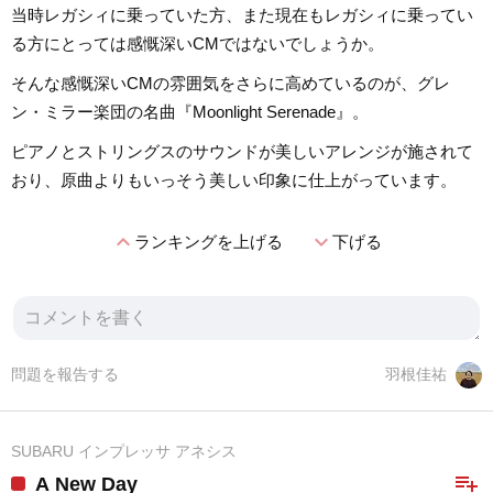
当時レガシィに乗っていた方、また現在もレガシィに乗ってい
る方にとっては感慨深いCMではないでしょうか。
そんな感慨深いCMの雰囲気をさらに高めているのが、グレ
ン・ミラー楽団の名曲『Moonlight Serenade』。
ピアノとストリングスのサウンドが美しいアレンジが施されて
おり、原曲よりもいっそう美しい印象に仕上がっています。
expand_less
expand_more
ランキングを上げる
下げる
問題を報告する
羽根佳祐
SUBARU インプレッサ アネシス
playlist_add
A New Day