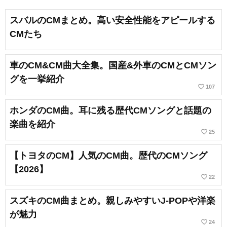
スバルのCMまとめ。高い安全性能をアピールする
CMたち
車のCM&CM曲大全集。国産&外車のCMとCMソン
グを一挙紹介
favorite_border
107
ホンダのCM曲。耳に残る歴代CMソングと話題の
楽曲を紹介
favorite_border
25
【トヨタのCM】人気のCM曲。歴代のCMソング
【2026】
favorite_border
22
スズキのCM曲まとめ。親しみやすいJ-POPや洋楽
が魅力
favorite_border
24