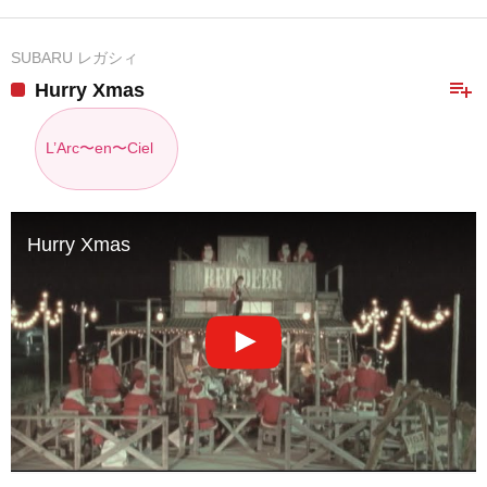
SUBARU レガシィ
playlist_add
Hurry Xmas
L’Arc〜en〜Ciel
Hurry Xmas