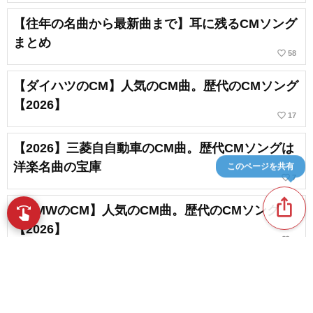
【往年の名曲から最新曲まで】耳に残るCMソング
まとめ
favorite_border
58
【ダイハツのCM】人気のCM曲。歴代のCMソング
【2026】
favorite_border
17
【2026】三菱自自動車のCM曲。歴代CMソングは
洋楽名曲の宝庫
このページを共有
favorite_border
7
ios_share
【BMWのCM】人気のCM曲。歴代のCMソング
swipe
指先で音楽をブラウズ
【2026】
favorite_border
4
30〜40代必見！1990年代の懐かしいCMソングま
とめ
favorite_border
12