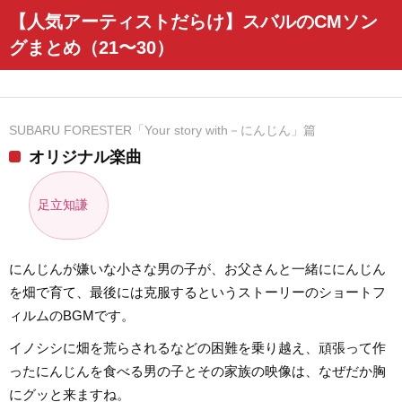
【人気アーティストだらけ】スバルのCMソン
グまとめ（21〜30）
SUBARU FORESTER「Your story with－にんじん」篇
オリジナル楽曲
足立知謙
にんじんが嫌いな小さな男の子が、お父さんと一緒ににんじん
を畑で育て、最後には克服するというストーリーのショートフ
ィルムのBGMです。
イノシシに畑を荒らされるなどの困難を乗り越え、頑張って作
ったにんじんを食べる男の子とその家族の映像は、なぜだか胸
にグッと来ますね。