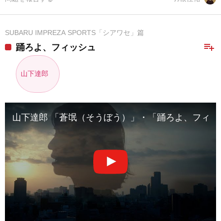
SUBARU IMPREZA SPORTS「シアワセ」篇
playlist_add
踊ろよ、フィッシュ
山下達郎
山下達郎 「蒼氓（そうぼう）」・「踊ろよ、フィッシュ」M