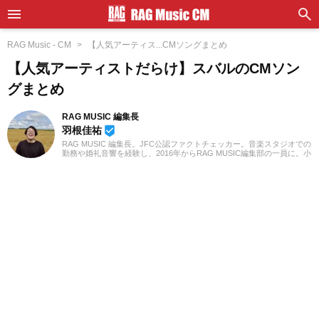
RAG Music - CM
【人気アーティス...CMソングまとめ
【人気アーティストだらけ】スバルのCMソン
グまとめ
RAG MUSIC 編集長
羽根佳祐
beenhere
RAG MUSIC 編集長。JFC公認ファクトチェッカー。音楽スタジオでの
勤務や婚礼音響を経験し、2016年からRAG MUSIC編集部の一員に。小
学校ではマーチング、中学校では吹奏楽でクラリネット、高校以降は
バンドでドラムと、さまざまな楽器を経験。各種楽曲紹介記事をはじ
め、各地の音楽フェスの紹介記事やライブレポートなど、自身の音楽
活動やこれまでの業務で培った経験を元に日々記事を制作していま
す。音楽は国内外のロックはもちろん、最近ではJ-POPも広く好んで
聴いています。