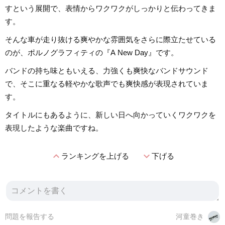
すという展開で、表情からワクワクがしっかりと伝わってきま
す。
そんな車が走り抜ける爽やかな雰囲気をさらに際立たせている
のが、ポルノグラフィティの『A New Day』です。
バンドの持ち味ともいえる、力強くも爽快なバンドサウンド
で、そこに重なる軽やかな歌声でも爽快感が表現されていま
す。
タイトルにもあるように、新しい日へ向かっていくワクワクを
表現したような楽曲ですね。
expand_less
expand_more
ランキングを上げる
下げる
問題を報告する
河童巻き