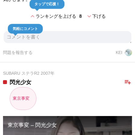
タップで応援！
expand_less
expand_more
ランキングを上げる
8
下げる
気軽にコメント
問題を報告する
KEI
SUBARU ステラR2 2007年
playlist_add
閃光少女
東京事変
東京事変 – 閃光少女