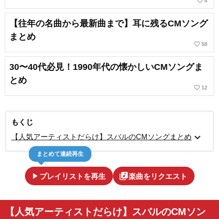
favorite_border
4
【往年の名曲から最新曲まで】耳に残るCMソング
まとめ
favorite_border
58
30〜40代必見！1990年代の懐かしいCMソングま
とめ
favorite_border
12
もくじ
expand_more
【人気アーティストだらけ】スバルのCMソングまとめ
まとめて連続再生
play_arrow
library_music
プレイリストを再生
楽曲をリクエスト
【人気アーティストだらけ】スバルのCMソン