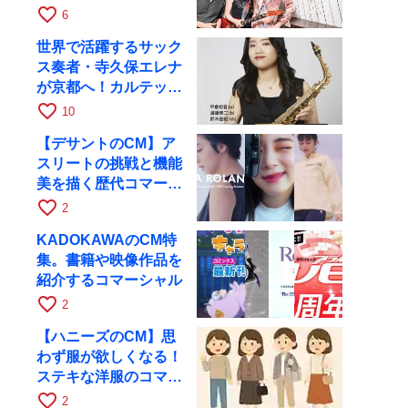
月6日にRAGでライブ
favorite_border
6
世界で活躍するサック
ス奏者・寺久保エレナ
が京都へ！カルテッ
ト・ツアー京都公演を
favorite_border
10
10月28日に開催
【デサントのCM】ア
スリートの挑戦と機能
美を描く歴代コマーシ
ャル集
favorite_border
2
KADOKAWAのCM特
集。書籍や映像作品を
紹介するコマーシャル
favorite_border
2
【ハニーズのCM】思
わず服が欲しくなる！
ステキな洋服のコマー
シャル
favorite_border
2