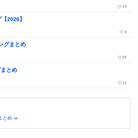
favorite_border
16
【2026】
favorite_border
4
ングまとめ
favorite_border
58
グまとめ
favorite_border
12
expand_more
まとめ