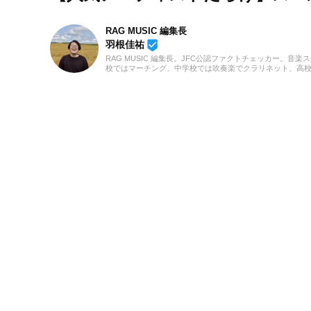
RAG MUSIC 編集長
beenhere
羽根佳祐
RAG MUSIC 編集長。JFC公認ファクトチェッカー。音楽
校ではマーチング、中学校では吹奏楽でクラリネット、高
の音楽フェスの紹介記事やライブレポートなど、自身の音
のロックはもちろん、最近ではJ-POPも広く好んで聴いて