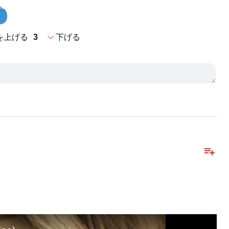
た。
expand_more
を上げる
3
下げる
playlist_add