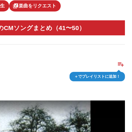
library_music
生
楽曲をリクエスト
CMソングまとめ（41〜50）
playlist_add
＋でプレイリストに追加！