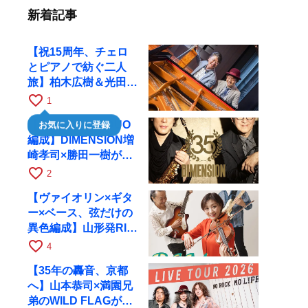
新着記事
【祝15周年、チェロ
とピアノで紡ぐ二人
旅】柏木広樹＆光田健
一が11月12日に京都
favorite_border
1
RAGへ
【35周年で初のDUO
お気に入りに登録
編成】DIMENSION増
崎孝司×勝田一樹が10
月11日に京都RAGへ
favorite_border
2
【ヴァイオリン×ギタ
ー×ベース、弦だけの
異色編成】山形発RIM
が初全国ツアーで8月
favorite_border
4
17日にRAGへ
【35年の轟音、京都
へ】山本恭司×満園兄
弟のWILD FLAGが8