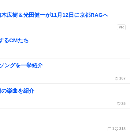
木広樹＆光田健一が11月12日に京都RAGへ
PR
するCMたち
Mソングを一挙紹介
favorite_border
107
題の楽曲を紹介
favorite_border
25
chat_bubble_outline
favorite_border
1
318