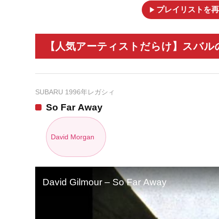
play_arrow
プレイリストを再
【人気アーティストだらけ】スバルの
SUBARU 1996年レガシィ
So Far Away
David Morgan
David Gilmour – So Far Away