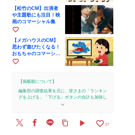
【松竹のCM】出演者
や主題歌にも注目！映
画のコマーシャル集
favorite_border
【メガハウスのCM】
思わず遊びたくなる！
おもちゃのコマーシャ
ル集
favorite_border
【掲載順について】
編集部の調査結果を元に、皆さまの「ランキン
グを上げる」「下げる」ボタンの合計も加味し
て決まります。
keyboard_arrow_down
【更新履歴】
play_arrow
favorite_border
content_copy
2026/7/30：1本のレビューを追加・更新。
27
2026/7/24：1本のレビューを追加・更新。
2026/7/11：2本のレビューを追加・更新。