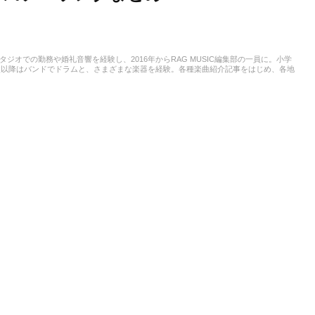
スタジオでの勤務や婚礼音響を経験し、2016年からRAG MUSIC編集部の一員に。小学
校以降はバンドでドラムと、さまざまな楽器を経験。各種楽曲紹介記事をはじめ、各地
楽活動やこれまでの業務で培った経験を元に日々記事を制作しています。音楽は国内外
います。