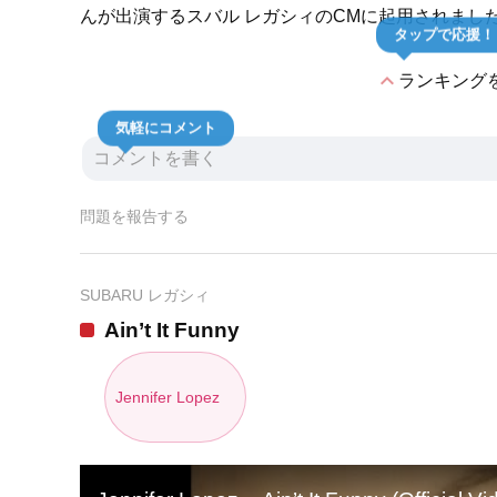
んが出演するスバル レガシィのCMに起用されまし
タップで応援！
expand_less
ランキング
気軽にコメント
問題を報告する
SUBARU レガシィ
Ain’t It Funny
Jennifer Lopez