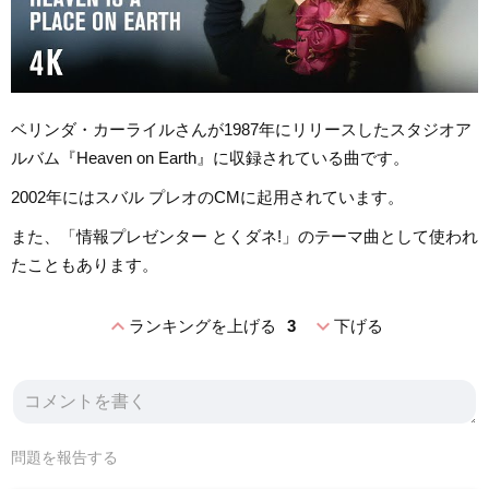
ベリンダ・カーライルさんが1987年にリリースしたスタジオア
ルバム『Heaven on Earth』に収録されている曲です。
2002年にはスバル プレオのCMに起用されています。
また、「情報プレゼンター とくダネ!」のテーマ曲として使われ
たこともあります。
expand_less
expand_more
ランキングを上げる
3
下げる
問題を報告する