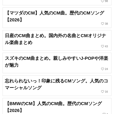
favorite_border
98
【マツダのCM】人気のCM曲。歴代のCMソング
【2026】
favorite_border
38
日産のCM曲まとめ。国内外の名曲とCMオリジナ
ル楽曲まとめ
favorite_border
43
スズキのCM曲まとめ。親しみやすいJ-POPや洋楽
が魅力
favorite_border
24
忘れられないっ！印象に残るCMソング。人気のコ
マーシャルソング
favorite_border
16
【BMWのCM】人気のCM曲。歴代のCMソング
【2026】