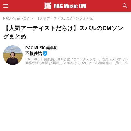
RAG Music - CM
【人気アーティス...CMソングまとめ
【人気アーティストだらけ】スバルのCMソン
グまとめ
RAG MUSIC 編集長
羽根佳祐
beenhere
RAG MUSIC 編集長。JFC公認ファクトチェッカー。音楽スタジオでの
勤務や婚礼音響を経験し、2016年からRAG MUSIC編集部の一員に。小
学校ではマーチング、中学校では吹奏楽でクラリネット、高校以降は
バンドでドラムと、さまざまな楽器を経験。各種楽曲紹介記事をはじ
め、各地の音楽フェスの紹介記事やライブレポートなど、自身の音楽
活動やこれまでの業務で培った経験を元に日々記事を制作していま
す。音楽は国内外のロックはもちろん、最近ではJ-POPも広く好んで
聴いています。