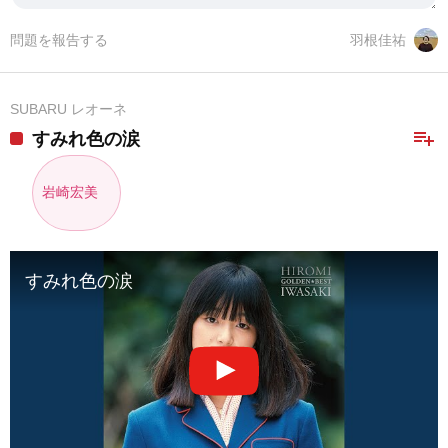
問題を報告する
羽根佳祐
SUBARU レオーネ
playlist_add
すみれ色の涙
岩崎宏美
すみれ色の涙