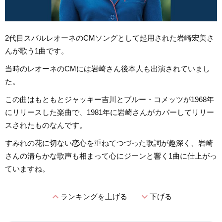
2代目スバルレオーネのCMソングとして起用された岩崎宏美さ
んが歌う1曲です。
当時のレオーネのCMには岩崎さん後本人も出演されていまし
た。
この曲はもともとジャッキー吉川とブルー・コメッツが1968年
にリリースした楽曲で、1981年に岩崎さんがカバーしてリリー
スされたものなんです。
すみれの花に切ない恋心を重ねてつづった歌詞が趣深く、岩崎
さんの清らかな歌声も相まって心にジーンと響く1曲に仕上がっ
ていますね。
expand_less
expand_more
ランキングを上げる
下げる