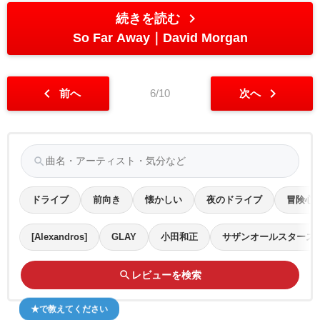
chevron_right
続きを読む
So Far Away
David Morgan
chevron_left
chevron_right
前へ
6/10
次へ
search
ドライブ
前向き
懐かしい
夜のドライブ
冒険心
[Alexandros]
GLAY
小田和正
サザンオールスターズ
search
レビューを検索
★で教えてください