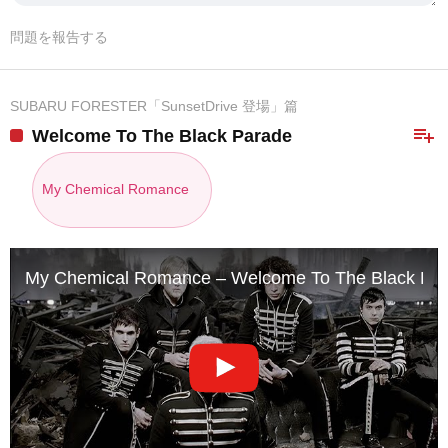
問題を報告する
SUBARU FORESTER「SunsetDrive 登場」篇
playlist_add
Welcome To The Black Parade
My Chemical Romance
My Chemical Romance – Welcome To The Black Parad