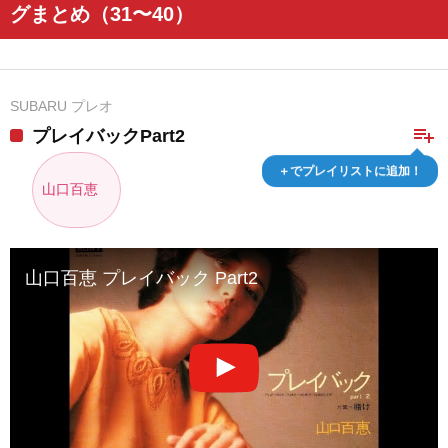
グまとめ（31〜40）
SUBARU プレオ
playlist_add
プレイバックPart2
＋でプレイリストに追加！
山口百恵
山口百恵 プレイバック Part2