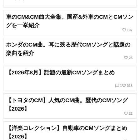
車のCM&CM曲大全集。国産&外車のCMとCMソン
グを一挙紹介
favorite_border
107
ホンダのCM曲。耳に残る歴代CMソングと話題の
楽曲を紹介
favorite_border
25
【2026年8月】話題の最新CMソングまとめ
chat_bubble_outline
favorite_border
1
318
【トヨタのCM】人気のCM曲。歴代のCMソング
【2026】
favorite_border
22
【洋楽コレクション】自動車のCMソングまとめ
【2026】