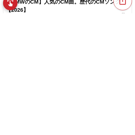
ios_share
【BMWのCM】人気のCM曲。歴代のCMソング
swipe
指先で音楽をブラウズ
【2026】
favorite_border
4
30〜40代必見！1990年代の懐かしいCMソングま
とめ
favorite_border
12
content_copy
【洋楽】最近よく聴くCMソング【2026】
play_arrow
favorite_border
122
2000年代の懐かしいCM。心に残るコマーシャルを
favorite_border
振り返る
chat_bubble_outline
favorite_border
1
38
YouTubeショートで耳に残るCM曲・広告ソング特
集
favorite_border
18