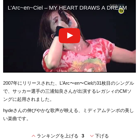
L’Arc~en~Ciel – MY HEART DRAWS A DREAM
2007年にリリースされた、L’Arc〜en〜Cielの31枚目のシングル
で、サッカー選手の三浦知良さんが出演するレガシィのCMソ
ングに起用されました。
hydeさんの伸びやかな歌声が映える、ミディアムテンポの美し
い楽曲です。
expand_less
expand_more
ランキングを上げる
3
下げる