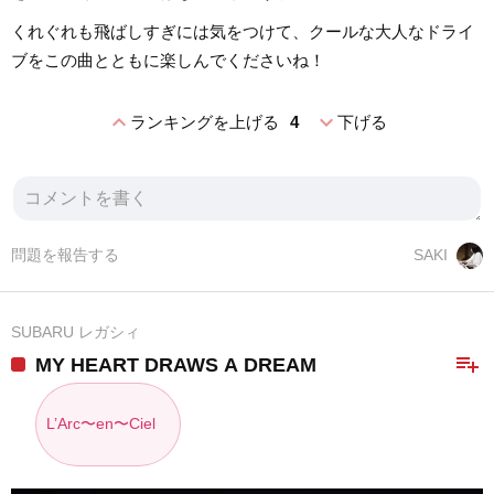
くれぐれも飛ばしすぎには気をつけて、クールな大人なドライ
ブをこの曲とともに楽しんでくださいね！
expand_less
expand_more
ランキングを上げる
4
下げる
問題を報告する
SAKI
SUBARU レガシィ
playlist_add
MY HEART DRAWS A DREAM
L’Arc〜en〜Ciel