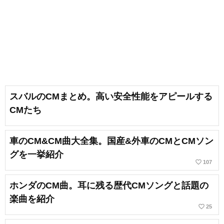
スバルのCMまとめ。高い安全性能をアピールする
CMたち
車のCM&CM曲大全集。国産&外車のCMとCMソン
グを一挙紹介
favorite_border
107
ホンダのCM曲。耳に残る歴代CMソングと話題の
楽曲を紹介
favorite_border
25