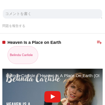
問題を報告する
playlist_add
Heaven Is a Place on Earth
Belinda Carlisle
Belinda Carlisle – Heaven Is A Place On Earth (Offic