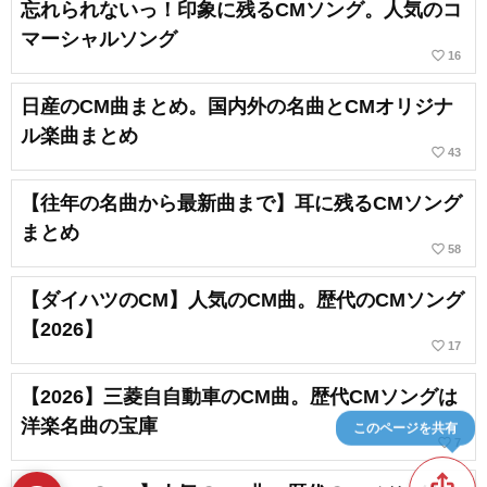
忘れられないっ！印象に残るCMソング。人気のコ
マーシャルソング
favorite_border
16
日産のCM曲まとめ。国内外の名曲とCMオリジナ
ル楽曲まとめ
favorite_border
43
【往年の名曲から最新曲まで】耳に残るCMソング
まとめ
favorite_border
58
【ダイハツのCM】人気のCM曲。歴代のCMソング
【2026】
favorite_border
17
【2026】三菱自自動車のCM曲。歴代CMソングは
洋楽名曲の宝庫
このページを共有
favorite_border
7