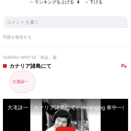
expand_less
expand_more
ランキングを上げる
4
下げる
問題を報告する
SUBARU WRX S4「再会」篇
playlist_add
カナリア諸島にて
大瀧詠一
大滝詠一「カナリア諸島にて」mesinging 車中一発