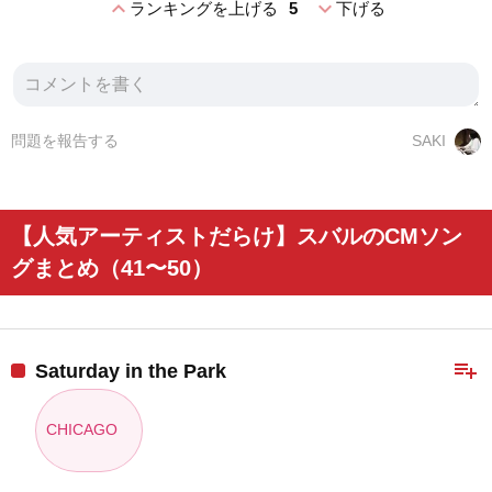
expand_less
expand_more
ランキングを上げる
5
下げる
問題を報告する
SAKI
【人気アーティストだらけ】スバルのCMソン
グまとめ（41〜50）
playlist_add
Saturday in the Park
CHICAGO