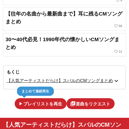
favorite_border
4
【往年の名曲から最新曲まで】耳に残るCMソング
まとめ
favorite_border
58
30〜40代必見！1990年代の懐かしいCMソングま
とめ
favorite_border
12
もくじ
expand_more
【人気アーティストだらけ】スバルのCMソングまとめ
まとめて連続再生
play_arrow
library_music
プレイリストを再生
楽曲をリクエスト
【人気アーティストだらけ】スバルのCMソン