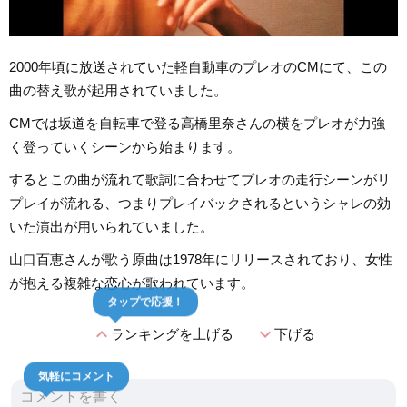
2000年頃に放送されていた軽自動車のプレオのCMにて、この
曲の替え歌が起用されていました。
CMでは坂道を自転車で登る高橋里奈さんの横をプレオが力強
く登っていくシーンから始まります。
するとこの曲が流れて歌詞に合わせてプレオの走行シーンがリ
プレイが流れる、つまりプレイバックされるというシャレの効
いた演出が用いられていました。
山口百恵さんが歌う原曲は1978年にリリースされており、女性
が抱える複雑な恋心が歌われています。
タップで応援！
expand_less
expand_more
ランキングを上げる
下げる
気軽にコメント