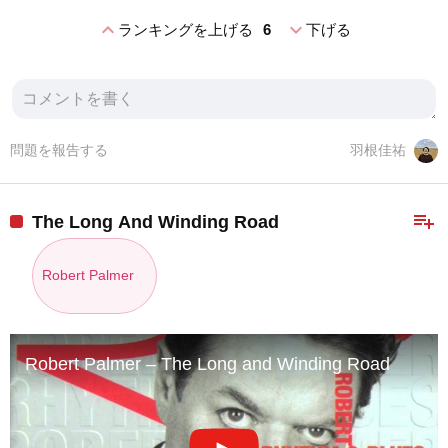
expand_less
expand_more
ランキングを上げる
6
下げる
問題を報告する
羽根佳祐
playlist_add
The Long And Winding Road
Robert Palmer
Robert Palmer – The Long and Winding Road