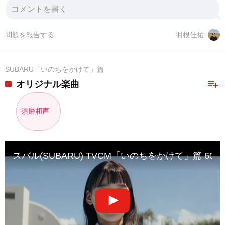
問題を報告する
羽根佳祐
SUBARU「いのちをかけて」篇
playlist_add
オリジナル楽曲
須磨和声
スバル(SUBARU) TVCM「いのちをかけて」篇 60s 20