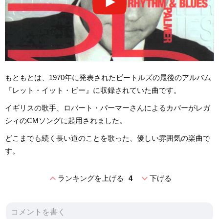
もともとは、1970年に発表されたビートルズの最後のアルバム
『レット・イット・ビー』に収録されていた曲です。
イギリスの歌手、ロバート・パーマーさんによるカバーがレガ
シィのCMソングに起用されました。
どこまでも続く長い道のことを歌った、優しい雰囲気の楽曲で
す。
expand_less
expand_more
ランキングを上げる
4
下げる