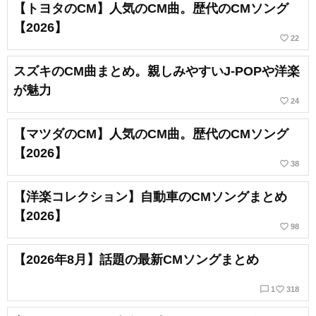
【トヨタのCM】人気のCM曲。歴代のCMソング
【2026】
favorite_border
22
スズキのCM曲まとめ。親しみやすいJ-POPや洋楽
が魅力
favorite_border
24
【マツダのCM】人気のCM曲。歴代のCMソング
【2026】
favorite_border
38
【洋楽コレクション】自動車のCMソングまとめ
【2026】
favorite_border
98
【2026年8月】話題の最新CMソングまとめ
chat_bubble_outline
favorite_border
1
318