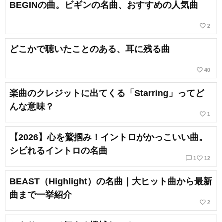
BEGINの曲。ビギンの名曲、おすすめの人気曲
favorite_border
2
どこかで聴いたことのある、耳に残る曲
favorite_border
40
楽曲のクレジットに出てくる「Starring」ってど
んな意味？
favorite_border
1
【2026】心を鷲掴み！イントロがかっこいい曲。
シビれるイントロの名曲
chat_bubble_outline
favorite_border
1
12
BEAST（Highlight）の名曲｜大ヒット曲から最新
曲まで一挙紹介
favorite_border
2