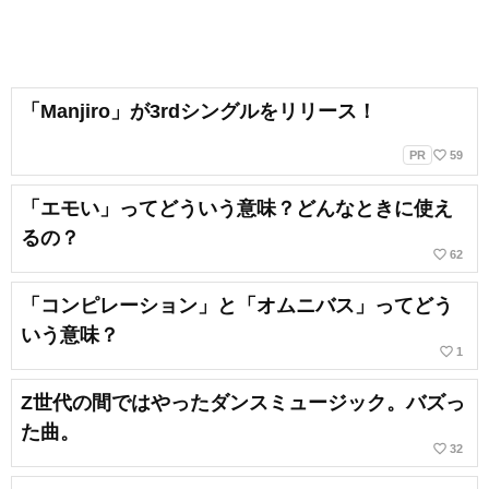
「Manjiro」が3rdシングルをリリース！
favorite_border
PR
59
「エモい」ってどういう意味？どんなときに使え
るの？
favorite_border
62
「コンピレーション」と「オムニバス」ってどう
いう意味？
favorite_border
1
Z世代の間ではやったダンスミュージック。バズっ
た曲。
favorite_border
32