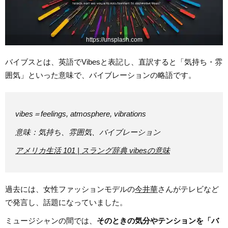
https://unsplash.com
バイブスとは、英語でVibesと表記し、直訳すると「気持ち・雰
囲気」といった意味で、バイブレーションの略語です。
vibes＝feelings, atmosphere, vibrations
意味：気持ち、雰囲気、バイブレーション
アメリカ生活 101 | スラング辞典 vibesの意味
過去には、女性ファッションモデルの
今井華
さんがテレビなど
で発言し、話題になっていました。
ミュージシャンの間では、
そのときの気分やテンションを「バ