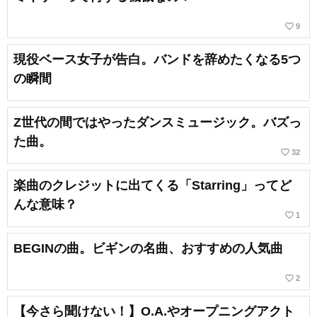
favorite_border
9
現役ベース女子が告白。バンドを辞めたくなる5つ
の瞬間
Z世代の間ではやったダンスミュージック。バズっ
た曲。
favorite_border
32
楽曲のクレジットに出てくる「Starring」ってど
んな意味？
favorite_border
1
BEGINの曲。ビギンの名曲、おすすめの人気曲
favorite_border
2
【今さら聞けない！】O.A.やオープニングアクト