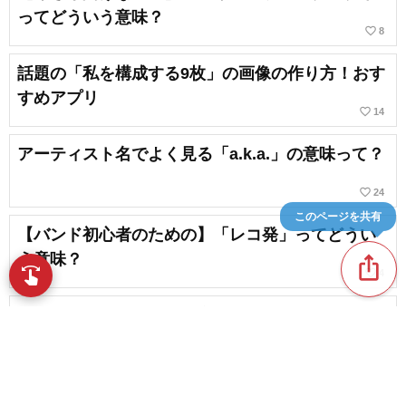
ってどういう意味？
favorite_border
8
話題の「私を構成する9枚」の画像の作り方！おす
すめアプリ
favorite_border
14
アーティスト名でよく見る「a.k.a.」の意味って？
favorite_border
24
このページを共有
【バンド初心者のための】「レコ発」ってどうい
う意味？
ios_share
swipe
favorite_border
4
指先で音楽をブラウズ
【ネット上で大バズり】夜好性アーティストの聴
いておくべき曲まとめ
favorite_border
1
どこかで聴いたことのある、耳に残る曲