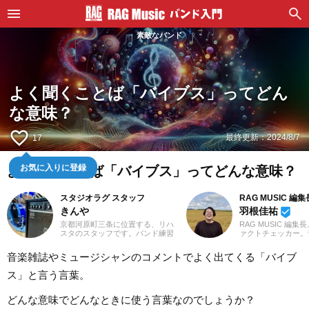
素敵なバンド
よく聞くことば「バイブス」ってどん
な意味？
favorite_border
最終更新：
2024/8/7
17
お気に入りに登録
よく聞くことば「バイブス」ってどんな意味？
スタジオラグ スタッフ
RAG MUSIC 編集
きんや
羽根佳祐
beenhere
京都河原町三条に位置する、リハ
RAG MUSIC 編集
スタのスタッフです。バンド練習
ァクトチェッカー。
に適したデッドな音響のリハーサ
での勤務や婚礼音響
ルスタジオ。プロによる音楽教
2016年からRAG M
音楽雑誌やミュージシャンのコメントでよく出てくる「バイブ
室。ご予約はウェブにて24時間受
一員に。小学校では
付中！あなたの一番店になるため
中学校では吹奏楽で
ス」と言う言葉。
に「スタジオラグらしさ」を追求
ト、高校以降はバン
してまいります。
と、さまざまな楽器
楽曲紹介記事をはじ
どんな意味でどんなときに使う言葉なのでしょうか？
楽フェスの紹介記事