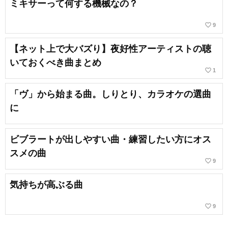
ミキサーって何する機械なの？
favorite_border
9
【ネット上で大バズり】夜好性アーティストの聴
いておくべき曲まとめ
favorite_border
1
「ヴ」から始まる曲。しりとり、カラオケの選曲
に
ビブラートが出しやすい曲・練習したい方にオス
スメの曲
favorite_border
9
気持ちが高ぶる曲
favorite_border
9