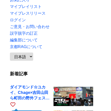
マイプレイリスト
マイプレスリリース
ログイン
ご意見・お問い合わせ
誤字脱字の訂正
編集部について
京都RAGについて
新着記事
ダイアモンド☆ユカ
イ、Chage×吉田山田
ら町田の野外フェスに
出演
favorite_border