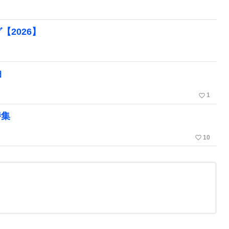
2026】
曲
favorite_border
1
特集
favorite_border
10