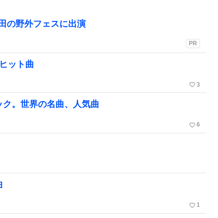
町田の野外フェスに出演
PR
楽ヒット曲
favorite_border
3
ック。世界の名曲、人気曲
favorite_border
6
曲
favorite_border
1