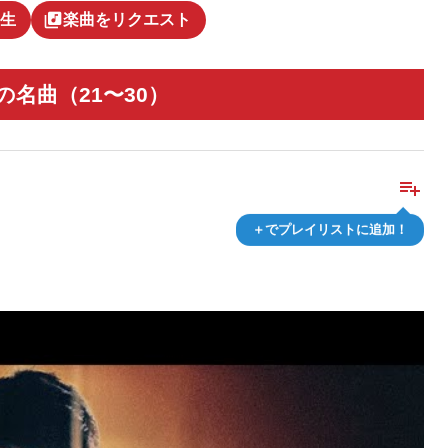
library_music
生
楽曲をリクエスト
の名曲（21〜30）
playlist_add
＋でプレイリストに追加！