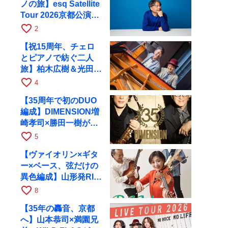
ノの旅】esq Satellite
Tour 2026京都公演を
10月に開催
favorite_border
2
【祝15周年、チェロ
とピアノで紡ぐ二人
旅】柏木広樹＆光田健
一が11月12日に京都
favorite_border
4
RAGへ
【35周年で初のDUO
編成】DIMENSION増
崎孝司×勝田一樹が10
月11日に京都RAGへ
favorite_border
5
【ヴァイオリン×ギタ
ー×ベース、弦だけの
異色編成】山形発RIM
が初全国ツアーで8月
favorite_border
8
17日にRAGへ
【35年の轟音、京都
へ】山本恭司×満園兄