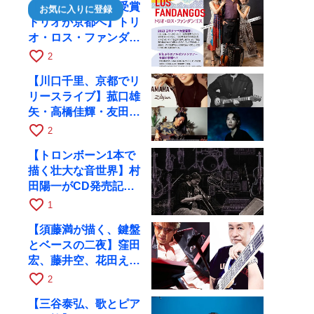
【日本タンゴ大賞受賞
お気に入りに登録
トリオが京都へ】トリ
オ・ロス・ファンダン
ゴスが10月9日にRAG
favorite_border
2
で公演
【川口千里、京都でリ
リースライブ】菰口雄
矢・高橋佳輝・友田ジ
ュンと9月28日にRAG
favorite_border
2
へ
【トロンボーン1本で
描く壮大な音世界】村
田陽一がCD発売記念
ツアーで9月4日に京
favorite_border
1
都へ
【須藤満が描く、鍵盤
とベースの二夜】窪田
宏、藤井空、花田えみ
と京都RAGで共演
favorite_border
2
【三谷泰弘、歌とピア