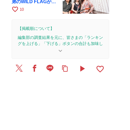
弟のWILD FLAGが8
月6日にRAGでライブ
favorite_border
10
【掲載順について】
編集部の調査結果を元に、皆さまの「ランキン
グを上げる」「下げる」ボタンの合計も加味し
て決まります。
keyboard_arrow_down
【更新履歴】
play_arrow
favorite_border
content_copy
2026/7/17：16本のレビューを追加・更新。
2025/5/15：1本のレビューを追加・更新。
2025/2/27：1本のレビューを追加・更新。
2024/9/13：15本のレビューを追加・更新して、記
事全体をアップデートしました。
2018/7/11：21本のレビューを追加・更新。
2018/7/1：記事を公開しました。