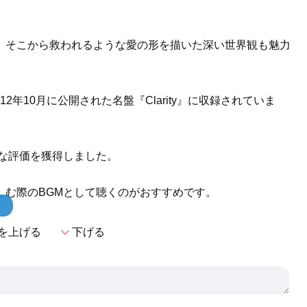
、そこから救われるような愛の形を描いた深い世界観も魅力
2年10月に公開された名盤『Clarity』に収録されていま
的な評価を獲得しました。
しむ際のBGMとして聴くのがおすすめです。
！
expand_more
を上げる
下げる