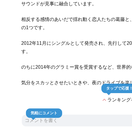
サウンドが見事に融合しています。
相反する感情のあいだで揺れ動く恋人たちの葛藤と
の1つです。
2012年11月にシングルとして発売され、先行して201
す。
のちに2014年のグラミー賞を受賞するなど、世界
気分をスカッとさせたいときや、夜のドライブを楽
タップで応援
expand_less
ランキング
気軽にコメント