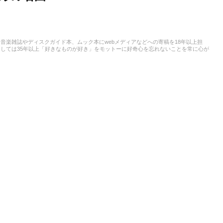
音楽雑誌やディスクガイド本、ムック本にwebメディアなどへの寄稿を18年以上担
しては35年以上「好きなものが好き」をモットーに好奇心を忘れないことを常に心が
ストという立ち位置でした。演奏経験のある楽器はベース、ギター、ピアノ。40代半