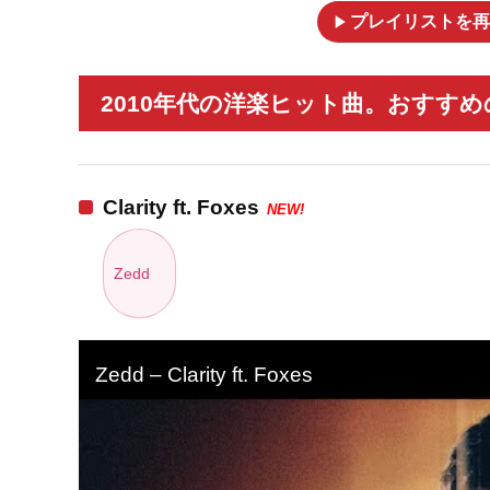
play_arrow
プレイリストを再
2010年代の洋楽ヒット曲。おすすめ
Clarity ft. Foxes
NEW!
Zedd
Zedd – Clarity ft. Foxes