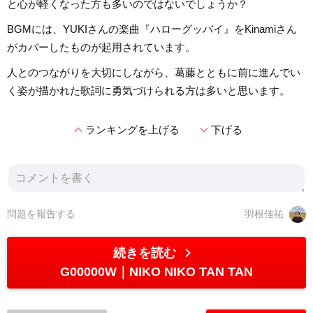
と心が軽くなった方も多いのではないでしょうか？
BGMには、YUKIさんの楽曲『ハローグッバイ』をKinamiさん
がカバーしたものが起用されています。
人とのつながりを大切にしながら、葛藤とともに前に進んでい
く姿が描かれた歌詞に勇気づけられる方は多いと思います。
expand_less
expand_more
ランキングを上げる
下げる
問題を報告する
羽根佳祐
chevron_right
続きを読む
G00000W
NIKO NIKO TAN TAN