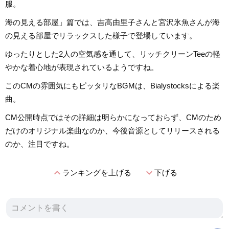
服。
海の見える部屋」篇では、吉高由里子さんと宮沢氷魚さんが海
の見える部屋でリラックスした様子で登場しています。
ゆったりとした2人の空気感を通して、リッチクリーンTeeの軽
やかな着心地が表現されているようですね。
このCMの雰囲気にもピッタリなBGMは、Bialystocksによる楽
曲。
CM公開時点ではその詳細は明らかになっておらず、CMのため
だけのオリジナル楽曲なのか、今後音源としてリリースされる
のか、注目ですね。
expand_less
expand_more
ランキングを上げる
下げる