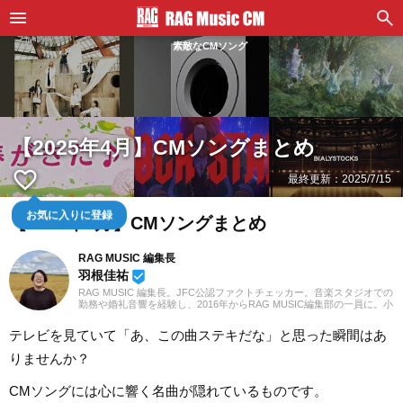
素敵なCMソング
【2025年4月】CMソングまとめ
favorite_border
最終更新：
2025/7/15
お気に入りに登録
【2025年4月】CMソングまとめ
RAG MUSIC 編集長
羽根佳祐
beenhere
RAG MUSIC 編集長。JFC公認ファクトチェッカー。音楽スタジオでの
勤務や婚礼音響を経験し、2016年からRAG MUSIC編集部の一員に。小
学校ではマーチング、中学校では吹奏楽でクラリネット、高校以降は
バンドでドラムと、さまざまな楽器を経験。各種楽曲紹介記事をはじ
テレビを見ていて「あ、この曲ステキだな」と思った瞬間はあ
め、各地の音楽フェスの紹介記事やライブレポートなど、自身の音楽
活動やこれまでの業務で培った経験を元に日々記事を制作していま
りませんか？
す。音楽は国内外のロックはもちろん、最近ではJ-POPも広く好んで
聴いています。
CMソングには心に響く名曲が隠れているものです。