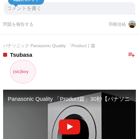
気軽にコメント
問題を報告する
羽根佳祐
パナソニック Panasonic Quality 「Product亅篇
playlist_add
Tsubasa
(sic)boy
Panasonic Quality 「Product篇」30秒【パナソ