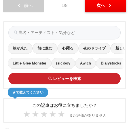
chevron_left
chevron_right
前へ
1/8
次へ
search
朝が来た
前に進む
心躍る
夜のドライブ
新しい
Little Glee Monster
(sic)boy
Awich
Bialystocks
search
レビューを検索
★で教えてください
この記事はお役に立ちましたか？
★
★
★
★
★
まだ評価がありません