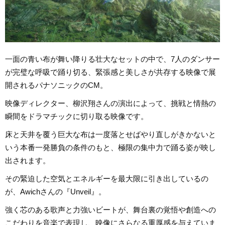
一面の青い布が舞い降りる壮大なセットの中で、7人のダンサー
が完璧な呼吸で踊り切る、緊張感と美しさが共存する映像で展
開されるパナソニックのCM。
映像ディレクター、柳沢翔さんの演出によって、挑戦と情熱の
瞬間をドラマチックに切り取る映像です。
床と天井を覆う巨大な布は一度落とせばやり直しがきかないと
いう本番一発勝負の条件のもと、極限の集中力で踊る姿が映し
出されます。
その緊迫した空気とエネルギーを最大限に引き出しているの
が、Awichさんの『Unveil』。
強く芯のある歌声と力強いビートが、舞台裏の覚悟や創造への
こだわりを音楽で表現し、映像にさらなる重厚感を与えていま