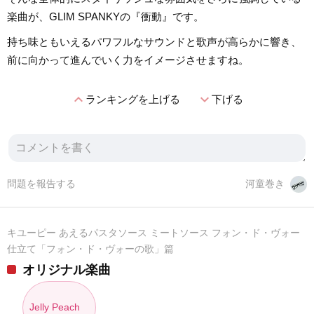
楽曲が、GLIM SPANKYの『衝動』です。
持ち味ともいえるパワフルなサウンドと歌声が高らかに響き、
前に向かって進んでいく力をイメージさせますね。
expand_less
expand_more
ランキングを上げる
下げる
問題を報告する
河童巻き
キユーピー あえるパスタソース ミートソース フォン・ド・ヴォー
仕立て「フォン・ド・ヴォーの歌」篇
オリジナル楽曲
Jelly Peach