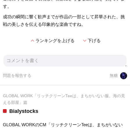
す。
成功の瞬間に響く歓声までが作品の一部として昇華された、挑
戦の美しさを伝える印象的な楽曲ですね。
expand_less
expand_more
ランキングを上げる
下げる
問題を報告する
無糖
GLOBAL WORK「リッチクリーンTeeは、まちがいない服。海の見
える部屋」篇
Bialystocks
GLOBAL WORKのCM「リッチクリーンTeeは、まちがいない