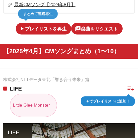
link
最新CMソング【2024年8月】
まとめて連続再生
play_arrow
library_music
プレイリストを再生
楽曲をリクエスト
【2025年4月】CMソングまとめ（1〜10）
株式会社NTTデータ東北「響き合う未来」篇
playlist_add
LIFE
＋でプレイリストに追加！
Little Glee Monster
LIFE