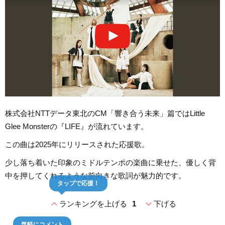
株式会社NTTデータ東北のCM「響き合う未来」篇ではLittle
Glee Monsterの『LIFE』が流れています。
この曲は2025年にリリースされた応援歌。
少し落ち着いた印象のミドルテンポの楽曲に乗せた、優しく背
中を押してくれるような前向きな歌詞が魅力的です。
タップで応援！
expand_less
expand_more
ランキングを上げる
1
下げる