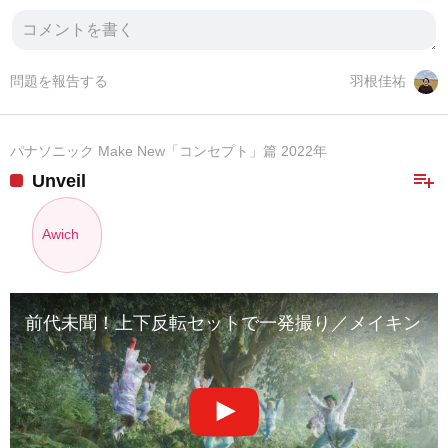
問題を報告する
羽根佳祐
パナソニック Make New「コンセプト」篇 2022年
playlist_add
Unveil
Awich
前代未聞！上下反転セットで一発撮り／メイキングも