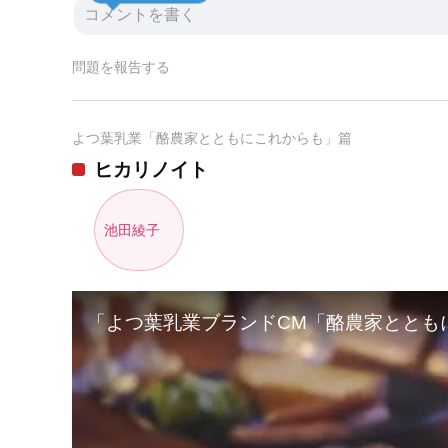
問題を報告する
よつ葉乳業「酪農家とともにこれからも」篇
ヒカリノイト
池田綾子
「よつ葉乳業ブランドCM「酪農家ととも