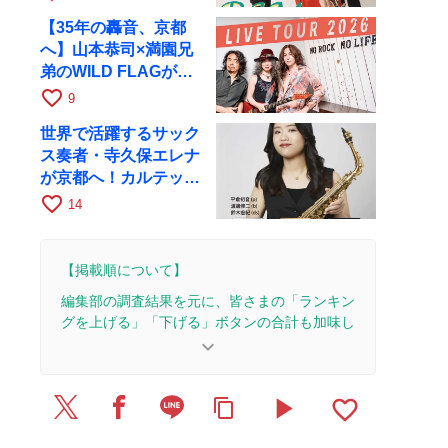
17日にRAGへ
【35年の轟音、京都
へ】山本恭司×満園兄
弟のWILD FLAGが8
月6日にRAGでライブ
favorite_border
9
世界で活躍するサック
ス奏者・寺久保エレナ
が京都へ！カルテッ
ト・ツアー京都公演を
favorite_border
14
10月28日に開催
【掲載順について】
編集部の調査結果を元に、皆さまの「ランキン
グを上げる」「下げる」ボタンの合計も加味し
て決まります。
keyboard_arrow_down
【更新履歴】
play_arrow
favorite_border
content_copy
2025/7/10：記事を公開しました。
2025/4/28：1本のレビューを追加・更新。
2025/4/25：24本のレビューを追加・更新。