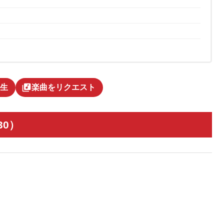
library_music
生
楽曲をリクエスト
30）