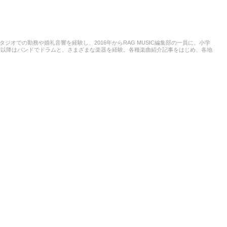
スタジオでの勤務や婚礼音響を経験し、2016年からRAG MUSIC編集部の一員に。小学
校以降はバンドでドラムと、さまざまな楽器を経験。各種楽曲紹介記事をはじめ、各地
楽活動やこれまでの業務で培った経験を元に日々記事を制作しています。音楽は国内外
います。