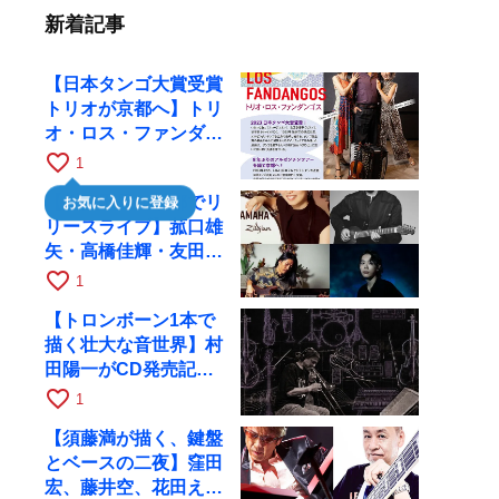
新着記事
【日本タンゴ大賞受賞
トリオが京都へ】トリ
オ・ロス・ファンダン
ゴスが10月9日にRAG
favorite_border
1
で公演
【川口千里、京都でリ
お気に入りに登録
リースライブ】菰口雄
矢・高橋佳輝・友田ジ
ュンと9月28日にRAG
favorite_border
1
へ
【トロンボーン1本で
描く壮大な音世界】村
田陽一がCD発売記念
ツアーで9月4日に京
favorite_border
1
都へ
【須藤満が描く、鍵盤
とベースの二夜】窪田
宏、藤井空、花田えみ