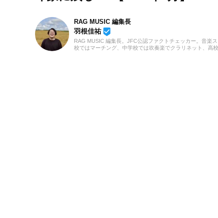
RAG MUSIC 編集長
beenhere
羽根佳祐
RAG MUSIC 編集長。JFC公認ファクトチェッカー。音楽
校ではマーチング、中学校では吹奏楽でクラリネット、高
の音楽フェスの紹介記事やライブレポートなど、自身の音
のロックはもちろん、最近ではJ-POPも広く好んで聴いて