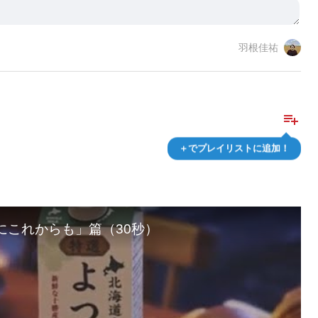
羽根佳祐
playlist_add
＋でプレイリストに追加！
にこれからも」篇（30秒）