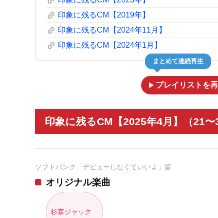
link
link
印象に残るCM【2019年】
link
印象に残るCM【2024年11月】
link
印象に残るCM【2024年1月】
まとめて連続再生
play_arrow
プレイリストを再
印象に残るCM【2025年4月】（21〜
ソフトバンク「デビューしなくていいよ」篇
オリジナル楽曲
杉森ジャック