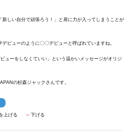
「新しい自分で頑張ろう！」と肩に力が入ってしまうことが
学デビューのように〇〇デビューと呼ばれていますね。
デビューをしなくていい」という温かいメッセージがオリジ
 JAPANの杉森ジャックさんです。
！
expand_more
を上げる
下げる