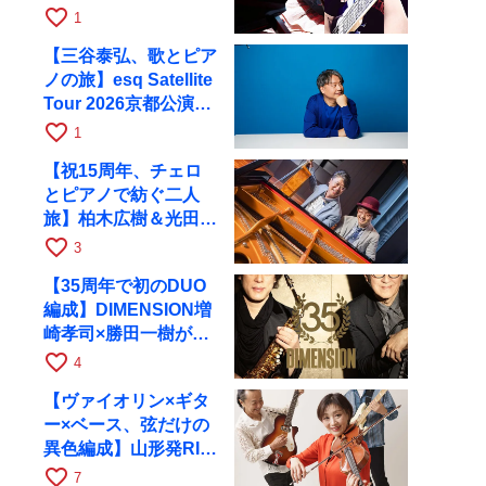
と京都RAGで共演
favorite_border
1
【三谷泰弘、歌とピア
ノの旅】esq Satellite
Tour 2026京都公演を
10月に開催
favorite_border
1
【祝15周年、チェロ
とピアノで紡ぐ二人
旅】柏木広樹＆光田健
一が11月12日に京都
favorite_border
3
RAGへ
【35周年で初のDUO
編成】DIMENSION増
崎孝司×勝田一樹が10
月11日に京都RAGへ
favorite_border
4
【ヴァイオリン×ギタ
ー×ベース、弦だけの
異色編成】山形発RIM
が初全国ツアーで8月
favorite_border
7