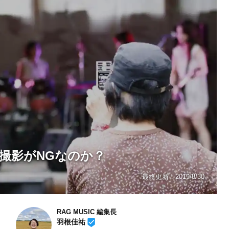
撮影がNGなのか？
最終更新：
2019/8/30
RAG MUSIC 編集長
beenhere
羽根佳祐