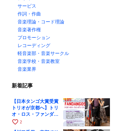
サービス
作詞・作曲
音楽理論・コード理論
音楽著作権
プロモーション
レコーディング
軽音楽部・音楽サークル
音楽学校・音楽教室
音楽業界
新着記事
【日本タンゴ大賞受賞
トリオが京都へ】トリ
オ・ロス・ファンダン
ゴスが10月9日にRAG
favorite_border
2
で公演