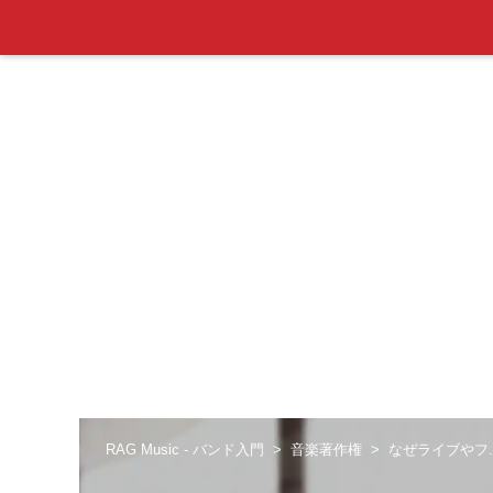
RAG Music - バンド入門
音楽著作権
なぜライブやフ.