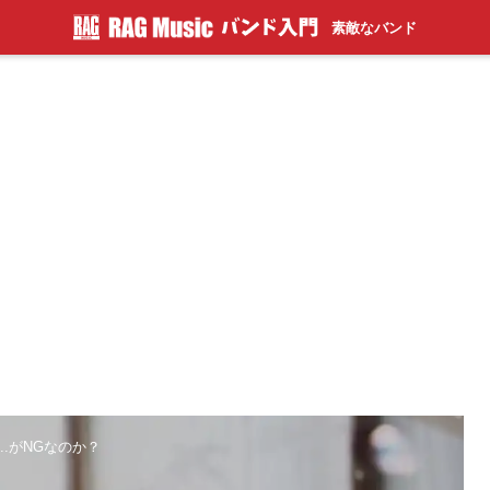
素敵なバンド
..がNGなのか？