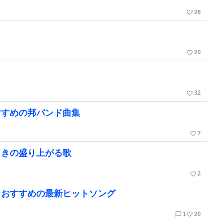
favorite_border
26
favorite_border
20
favorite_border
32
すすめの邦バンド曲集
favorite_border
7
向きの盛り上がる歌
favorite_border
2
＆おすすめの最新ヒットソング
chat_bubble_outline
favorite_border
1
20