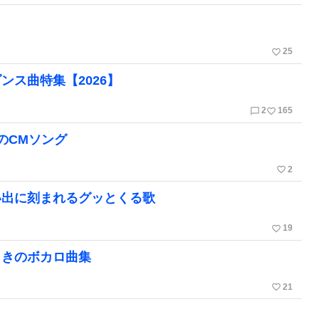
favorite_border
25
ス曲特集【2026】
chat_bubble_outline
favorite_border
2
165
のCMソング
favorite_border
2
い出に刻まれるグッとくる歌
favorite_border
19
ときのボカロ曲集
favorite_border
21