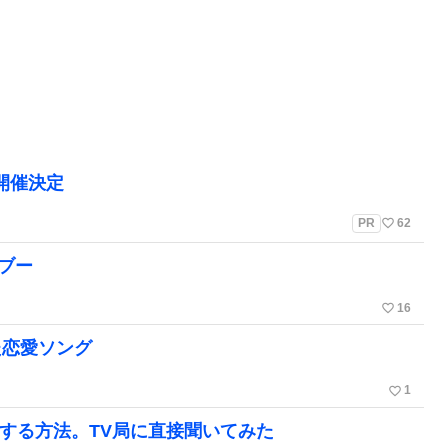
」開催決定
favorite_border
PR
62
ブー
favorite_border
16
た恋愛ソング
favorite_border
1
する方法。TV局に直接聞いてみた