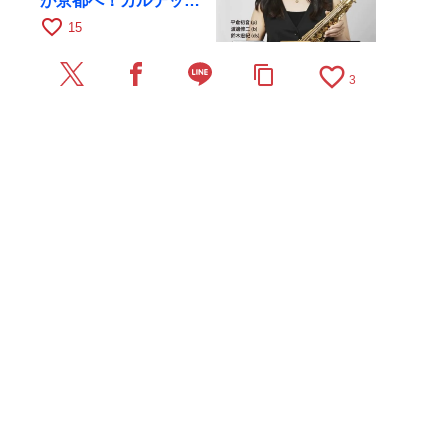
が京都へ！カルテッ
ト・ツアー京都公演を
favorite_border
15
10月28日に開催
favorite_border
content_copy
3