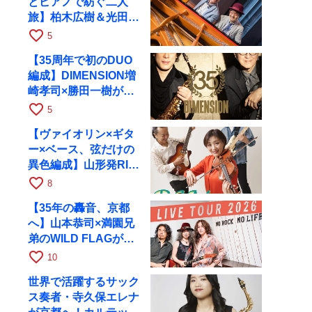
とピアノで紡ぐ二人
旅】柏木広樹＆光田健
一が11月12日に京都
favorite_border
5
RAGへ
【35周年で初のDUO
編成】DIMENSION増
崎孝司×勝田一樹が10
月11日に京都RAGへ
favorite_border
5
【ヴァイオリン×ギタ
ー×ベース、弦だけの
異色編成】山形発RIM
が初全国ツアーで8月
favorite_border
8
17日にRAGへ
【35年の轟音、京都
へ】山本恭司×満園兄
弟のWILD FLAGが8
月6日にRAGでライブ
favorite_border
10
世界で活躍するサック
ス奏者・寺久保エレナ