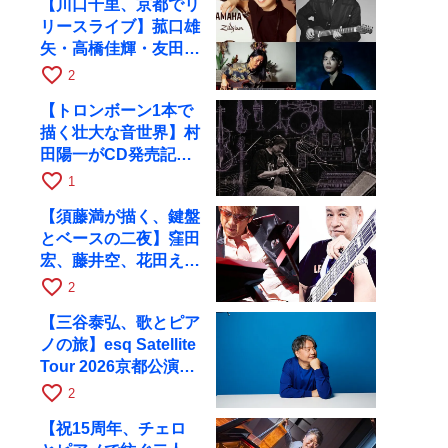
【川口千里、京都でリ
リースライブ】菰口雄
矢・高橋佳輝・友田ジ
ュンと9月28日にRAG
favorite_border
2
へ
【トロンボーン1本で
描く壮大な音世界】村
田陽一がCD発売記念
ツアーで9月4日に京
favorite_border
1
都へ
【須藤満が描く、鍵盤
とベースの二夜】窪田
宏、藤井空、花田えみ
と京都RAGで共演
favorite_border
2
【三谷泰弘、歌とピア
ノの旅】esq Satellite
Tour 2026京都公演を
10月に開催
favorite_border
2
【祝15周年、チェロ