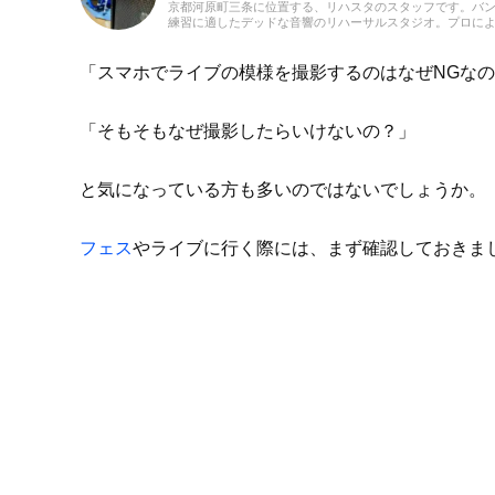
京都河原町三条に位置する、リハスタのスタッフです。バ
練習に適したデッドな音響のリハーサルスタジオ。プロに
音楽教室。ご予約はウェブにて24時間受付中！あなたの一
になるために「スタジオラグらしさ」を追求してまいりま
「スマホでライブの模様を撮影するのはなぜNGな
「そもそもなぜ撮影したらいけないの？」
と気になっている方も多いのではないでしょうか。
フェス
やライブに行く際には、まず確認しておきま