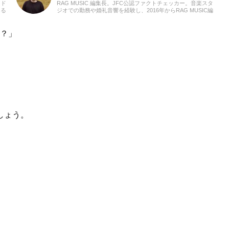
ンド
RAG MUSIC 編集長。JFC公認ファクトチェッカー。音楽スタ
よる
ジオでの勤務や婚礼音響を経験し、2016年からRAG MUSIC編
番店
集部の一員に。小学校ではマーチング、中学校では吹奏楽でク
す。
ラリネット、高校以降はバンドでドラムと、さまざまな楽器を
経験。各種楽曲紹介記事をはじめ、各地の音楽フェスの紹介記
の？」
事やライブレポートなど、自身の音楽活動やこれまでの業務で
培った経験を元に日々記事を制作しています。音楽は国内外の
ロックはもちろん、最近ではJ-POPも広く好んで聴いていま
す。
しょう。