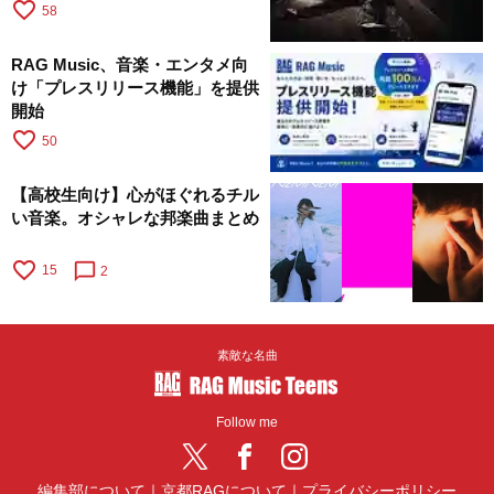
favorite_border
58
RAG Music、音楽・エンタメ向
け「プレスリリース機能」を提供
開始
favorite_border
50
【高校生向け】心がほぐれるチル
い音楽。オシャレな邦楽曲まとめ
favorite_border
chat_bubble_outline
15
2
素敵な名曲
Follow me
編集部について
｜
京都RAGについて
｜
プライバシーポリシー