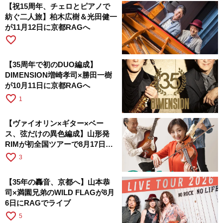
【祝15周年、チェロとピアノで
紡ぐ二人旅】柏木広樹＆光田健一
が11月12日に京都RAGへ
favorite_border
【35周年で初のDUO編成】
DIMENSION増崎孝司×勝田一樹
が10月11日に京都RAGへ
favorite_border
1
【ヴァイオリン×ギター×ベー
ス、弦だけの異色編成】山形発
RIMが初全国ツアーで8月17日に
RAGへ
favorite_border
3
【35年の轟音、京都へ】山本恭
司×満園兄弟のWILD FLAGが8月
6日にRAGでライブ
favorite_border
5