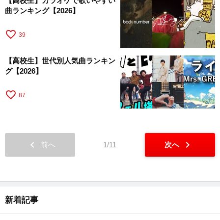
【高校生】カラオケで歌いやすい
曲ランキング【2026】
favorite_border
39
【高校生】世代別人気曲ランキン
グ【2026】
favorite_border
87
chevron_left
chevron_right
前へ
1/11
次へ
新着記事