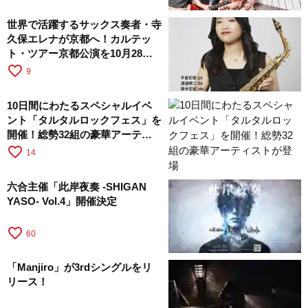
世界で活躍するサックス奏者・寺
久保エレナが京都へ！カルテッ
ト・ツアー京都公演を10月28日
に開催
favorite_border
9
10日間にわたるスペシャルイベ
ント「タルタルロックフェス」を
開催！総勢32組の豪華アーティ
ストが登場
favorite_border
14
六合主催「此岸夜奏 -SHIGAN
YASO- Vol.4」開催決定
favorite_border
60
「Manjiro」が3rdシングルをリ
リース！