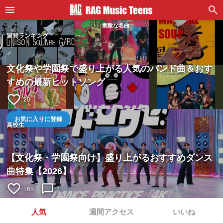
素敵な名曲
週間ランキング
文化祭や学園祭で盛り上がる人気のバンド曲＆おす
すめの最新ヒットソング
favorite_border
20
お気に入りに登録
高校生
【文化祭・学園祭向け】盛り上がるおすすめダンス
曲特集【2026】
favorite_border
chat_bubble_outline
165
2
人気
週間アクセス
いいね