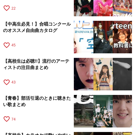
favorite_border
22
【中高生必見！】合唱コンクール
のオススメ自由曲カタログ
favorite_border
45
【高校生は必聴!!】流行のアーテ
ィストの注目曲まとめ
favorite_border
43
【青春】部活引退のときに聴きた
い歌まとめ
favorite_border
74