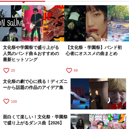
文化祭や学園祭で盛り上がる
【文化祭・学園祭】バンド初
人気のバンド曲＆おすすめの
心者にオススメの曲まとめ
最新ヒットソング
favorite_border
favorite_border
20
49
文化祭の劇で心に残る！ディズニ
ーから話題の作品のアイデア集
favorite_border
100
面白くて楽しい！文化祭・学園祭
で盛り上がるダンス曲【2026】