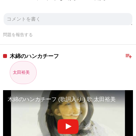
問題を報告する
playlist_add
木綿のハンカチーフ
太田裕美
木綿のハンカチーフ (歌詞入り ) 歌 太田裕美