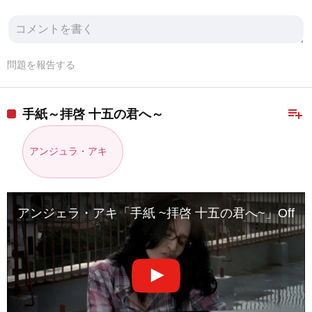
問題を報告する
playlist_add
手紙～拝啓 十五の君へ～
アンジュラ・アキ
アンジェラ・アキ「手紙 ~拝啓 十五の君へ~」Official Mus