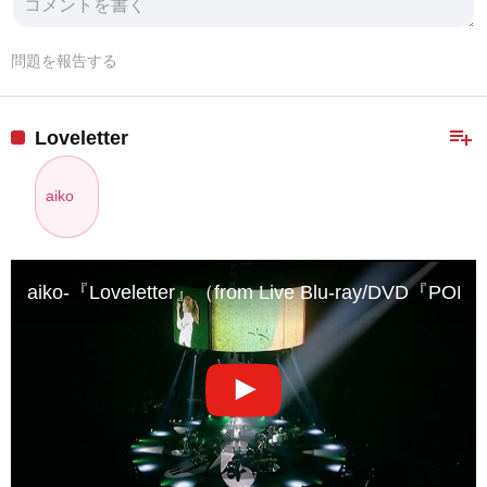
問題を報告する
playlist_add
Loveletter
aiko
aiko-『Loveletter』（from Live Blu-ray/DVD『POP