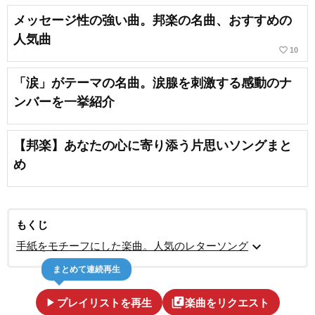
メッセージ性の強い曲。邦楽の名曲、おすすめの
人気曲
favorite_border
10
「涙」がテーマの名曲。涙腺を刺激する感動のナ
ンバーを一挙紹介
【邦楽】あなたの心に寄り添う片思いソングまと
め
もくじ
expand_more
手紙をモチーフにした楽曲。人気のレターソング
まとめて連続再生
play_arrow
library_music
プレイリストを再生
楽曲をリクエスト