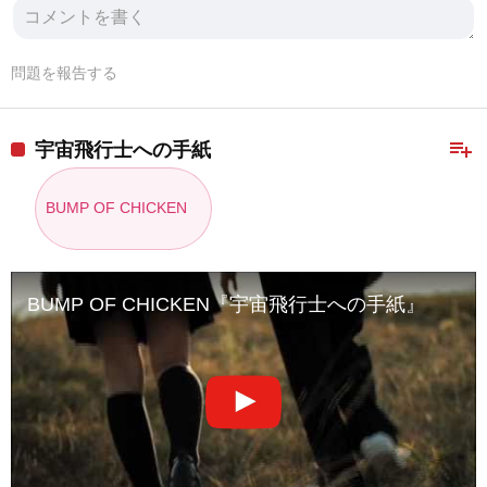
問題を報告する
playlist_add
宇宙飛行士への手紙
BUMP OF CHICKEN
BUMP OF CHICKEN『宇宙飛行士への手紙』