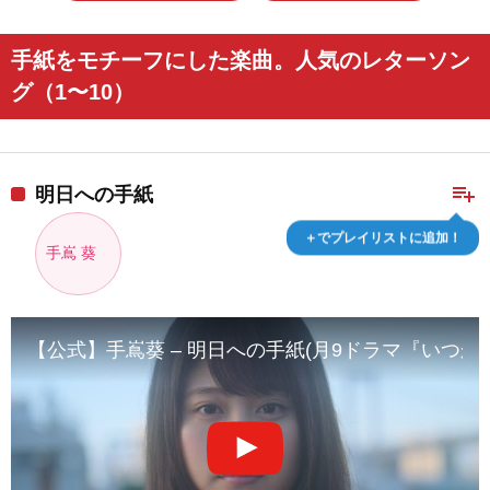
手紙をモチーフにした楽曲。人気のレターソン
グ（1〜10）
playlist_add
明日への手紙
＋でプレイリストに追加！
手嶌 葵
【公式】手嶌葵 – 明日への手紙(月9ドラマ『いつ