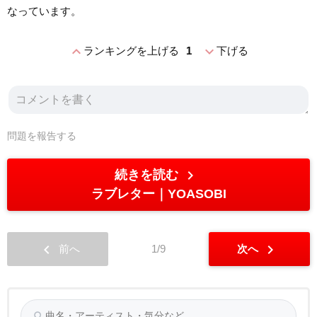
なっています。
expand_less
expand_more
ランキングを上げる
1
下げる
問題を報告する
chevron_right
続きを読む
ラブレター
YOASOBI
chevron_left
chevron_right
前へ
1/9
次へ
search