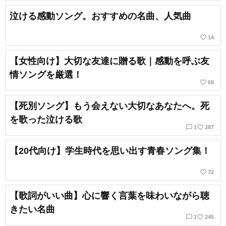
泣ける感動ソング。おすすめの名曲、人気曲
favorite_border
14
【女性向け】大切な友達に贈る歌｜感動を呼ぶ友
情ソングを厳選！
favorite_border
68
【死別ソング】もう会えない大切なあなたへ。死
を歌った泣ける歌
chat_bubble_outline
favorite_border
1
287
【20代向け】学生時代を思い出す青春ソング集！
favorite_border
72
【歌詞がいい曲】心に響く言葉を味わいながら聴
きたい名曲
chat_bubble_outline
favorite_border
1
245