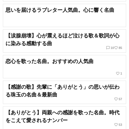
思いを届けるラブレター人気曲。心に響く名曲
【涙腺崩壊】心が震えるほど泣ける歌＆歌詞が心
に染みる感動する曲
chat_bubble_outline
favorite_border
10
85
恋心を歌った名曲。おすすめの人気曲
favorite_border
1
【感謝の歌】先輩に「ありがとう」の思いが伝わ
る珠玉の名曲＆最新曲
favorite_border
57
【ありがとう】両親への感謝を歌った名曲。時代
をこえて愛されるナンバー
favorite_border
53