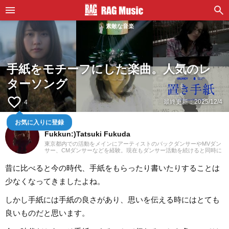
素敵な音楽
手紙をモチーフにした楽曲。人気のレ
ターソング
favorite_border
最終更新：
2025/12/4
4
お気に入りに登録
ダンサー
Fukkun:)Tatsuki Fukuda
東京都内での活動をメインにアーティストのバックダンサーやMVダン
サー、CMダンサーなどを経験。現在もダンサー活動を続けると同時に
記事制作にも携わっています。中学時代にマイケル・ジャクソンを知
ったのをキッカケに、高校2年生からダンス活動を始める。ダンスを始
昔に比べると今の時代、手紙をもらったり書いたりすることは
めてから今まで聴いていたJ-POPや邦楽ロック以外にも洋楽のR&Bや
ラップ、オルタナティブ系の音楽まで、主にダンスで使用される曲も
少なくなってきましたよね。
聴き始める。小学生の頃は3年間合唱団に所属し、歌うことが好きなの
で趣味でカラオケにもよく行きます！現在では邦楽ロックやラップ、
さらにはK-POPまで幅広くの音楽を好んで聴きます。
しかし手紙には手紙の良さがあり、思いを伝える時にはとても
良いものだと思います。