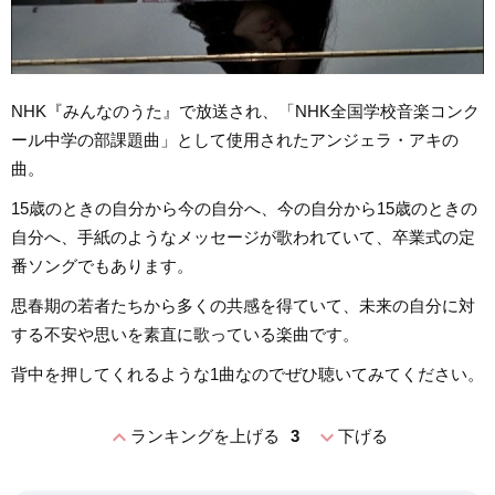
NHK『みんなのうた』で放送され、「NHK全国学校音楽コンク
ール中学の部課題曲」として使用されたアンジェラ・アキの
曲。
15歳のときの自分から今の自分へ、今の自分から15歳のときの
自分へ、手紙のようなメッセージが歌われていて、卒業式の定
番ソングでもあります。
思春期の若者たちから多くの共感を得ていて、未来の自分に対
する不安や思いを素直に歌っている楽曲です。
背中を押してくれるような1曲なのでぜひ聴いてみてください。
expand_less
expand_more
ランキングを上げる
3
下げる