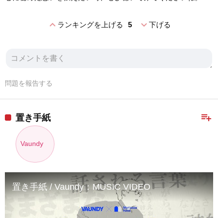
expand_less
expand_more
ランキングを上げる
5
下げる
問題を報告する
playlist_add
置き手紙
Vaundy
置き手紙 / Vaundy：MUSIC VIDEO