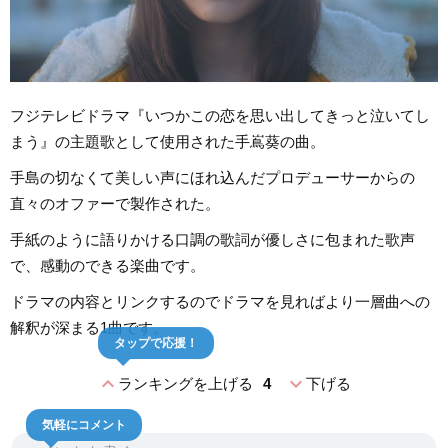
フジテレビドラマ『いつかこの恋を思い出してきっと泣いてし
まう』の主題歌として使用された手嶌葵の曲。
手島の切なくて美しい声にほれ込んだプロデューサーからの
直々のオファーで製作された。
手紙のように語りかける口調の歌詞が優しさに包まれた歌声
で、感動のできる楽曲です。
ドラマの内容とリンクするのでドラマを見ればより一層曲への
解釈が深まる1曲です。
タップで応援！
expand_less
expand_more
ランキングを上げる
4
下げる
気軽にコメント