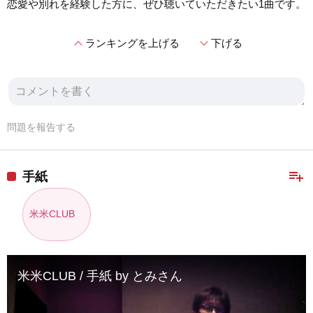
恋愛や別れを経験した方に、ぜひ聴いていただきたい1曲です。
expand_less
expand_more
ランキングを上げる
下げる
問題を報告する
playlist_add
手紙
米米CLUB
米米CLUB / 手紙 by とみさん