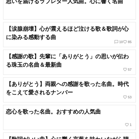
思いを届けるラブレター人気曲。心に響く名曲
【涙腺崩壊】心が震えるほど泣ける歌＆歌詞が心
に染みる感動する曲
chat_bubble_outline
favorite_border
10
85
【感謝の歌】先輩に「ありがとう」の思いが伝わ
る珠玉の名曲＆最新曲
favorite_border
57
【ありがとう】両親への感謝を歌った名曲。時代
をこえて愛されるナンバー
favorite_border
53
恋心を歌った名曲。おすすめの人気曲
favorite_border
1