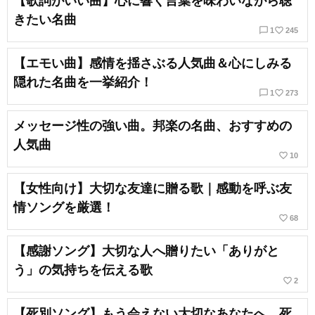
【歌詞がいい曲】心に響く言葉を味わいながら聴
きたい名曲
chat_bubble_outline
favorite_border
1
245
【エモい曲】感情を揺さぶる人気曲＆心にしみる
隠れた名曲を一挙紹介！
chat_bubble_outline
favorite_border
1
273
メッセージ性の強い曲。邦楽の名曲、おすすめの
人気曲
favorite_border
10
【女性向け】大切な友達に贈る歌｜感動を呼ぶ友
情ソングを厳選！
favorite_border
68
【感謝ソング】大切な人へ贈りたい「ありがと
う」の気持ちを伝える歌
favorite_border
2
【死別ソング】もう会えない大切なあなたへ。死