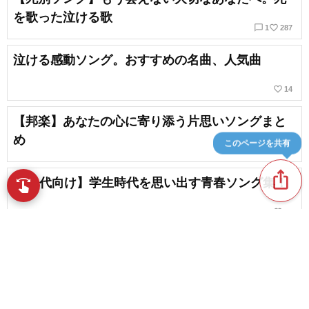
を歌った泣ける歌
chat_bubble_outline
favorite_border
1
287
泣ける感動ソング。おすすめの名曲、人気曲
favorite_border
14
【邦楽】あなたの心に寄り添う片思いソングまと
め
このページを共有
ios_share
【20代向け】学生時代を思い出す青春ソング集！
swipe
指先で音楽をブラウズ
favorite_border
72
【死別の歌】大切な人を亡くした歌。大切な人を
思って聴きたい曲
chat_bubble_outline
favorite_border
1
64
content_copy
【2026】感謝を歌った明るい曲。ありがとうが伝