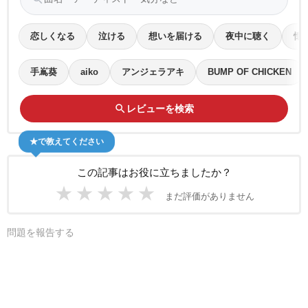
恋しくなる
泣ける
想いを届ける
夜中に聴く
懐
手嶌葵
aiko
アンジェラアキ
BUMP OF CHICKEN
search
レビューを検索
★で教えてください
この記事はお役に立ちましたか？
★
★
★
★
★
まだ評価がありません
問題を報告する