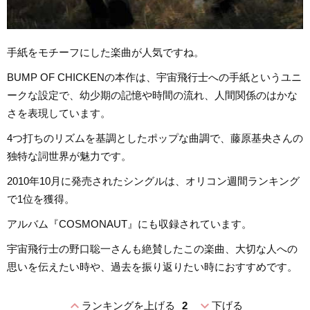
手紙をモチーフにした楽曲が人気ですね。
BUMP OF CHICKENの本作は、宇宙飛行士への手紙というユニ
ークな設定で、幼少期の記憶や時間の流れ、人間関係のはかな
さを表現しています。
4つ打ちのリズムを基調としたポップな曲調で、藤原基央さんの
独特な詞世界が魅力です。
2010年10月に発売されたシングルは、オリコン週間ランキング
で1位を獲得。
アルバム『COSMONAUT』にも収録されています。
宇宙飛行士の野口聡一さんも絶賛したこの楽曲、大切な人への
思いを伝えたい時や、過去を振り返りたい時におすすめです。
expand_less
expand_more
ランキングを上げる
2
下げる