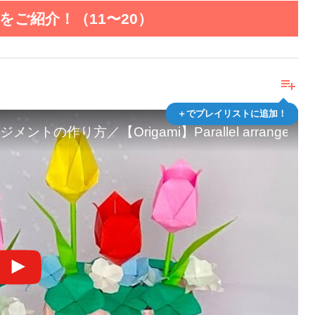
ご紹介！（11〜20）
playlist_add
＋でプレイリストに追加！
Origami】Parallel arrangement of tuli