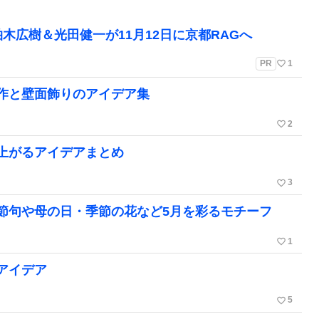
木広樹＆光田健一が11月12日に京都RAGへ
favorite_border
PR
1
作と壁面飾りのアイデア集
favorite_border
2
上がるアイデアまとめ
favorite_border
3
節句や母の日・季節の花など5月を彩るモチーフ
favorite_border
1
アイデア
favorite_border
5