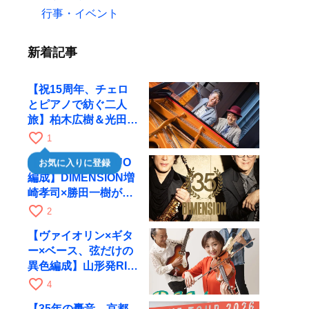
行事・イベント
新着記事
【祝15周年、チェロ
とピアノで紡ぐ二人
旅】柏木広樹＆光田健
一が11月12日に京都
favorite_border
1
RAGへ
【35周年で初のDUO
お気に入りに登録
編成】DIMENSION増
崎孝司×勝田一樹が10
月11日に京都RAGへ
favorite_border
2
【ヴァイオリン×ギタ
ー×ベース、弦だけの
異色編成】山形発RIM
が初全国ツアーで8月
favorite_border
4
17日にRAGへ
【35年の轟音、京都