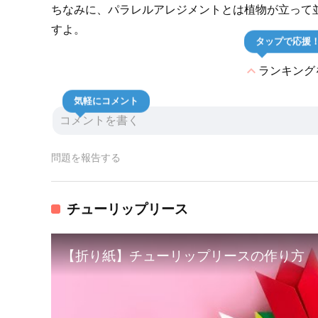
ちなみに、パラレルアレジメントとは植物が立って
すよ。
タップで応援
expand_less
ランキング
気軽にコメント
問題を報告する
チューリップリース
【折り紙】チューリップリースの作り方