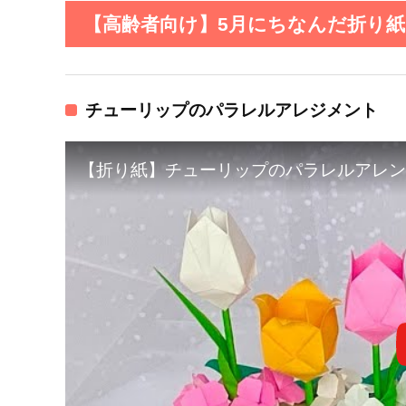
【高齢者向け】5月にちなんだ折り紙を
チューリップのパラレルアレジメント
【折り紙】チューリップのパラレルアレンジメントの作り方／【