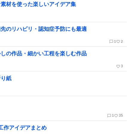
な素材を使った楽しいアイデア集
指先のリハビリ・認知症予防にも最適
chat_bubble_outline
favorite_border
1
2
かしの作品・細かい工程を楽しむ作品
favorite_border
3
折り紙
chat_bubble_outline
favorite_border
1
35
工作アイデアまとめ