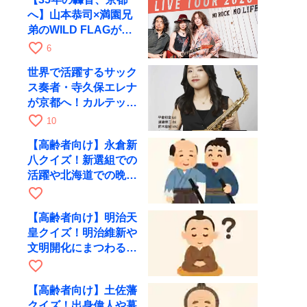
へ】山本恭司×満園兄
弟のWILD FLAGが8
月6日にRAGでライブ
favorite_border
6
世界で活躍するサック
ス奏者・寺久保エレナ
が京都へ！カルテッ
ト・ツアー京都公演を
favorite_border
10
10月28日に開催
【高齢者向け】永倉新
八クイズ！新選組での
活躍や北海道での晩年
を出題
favorite_border
【高齢者向け】明治天
皇クイズ！明治維新や
文明開化にまつわる問
題を出題
favorite_border
【高齢者向け】土佐藩
クイズ！出身偉人や幕