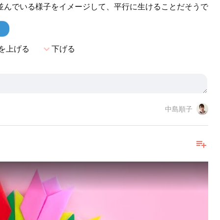
並んでいる様子をイメージして、平行に生けることだそうで
！
expand_more
を上げる
下げる
中島順子
playlist_add