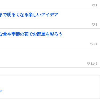
favorite_border
1
まで明るくなる楽しいアイデア
favorite_border
1
な傘や季節の花でお部屋を彩ろう
favorite_border
14
favorite_border
1149
and_more