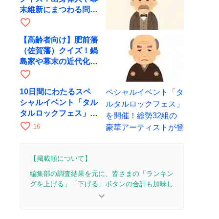
末維新にまつわる問題
を出題
favorite_border
【高齢者向け】肥前藩
（佐賀藩）クイズ！鍋
島家や幕末の近代化に
まつわる問題
favorite_border
10日間にわたるスペ
シャルイベント「タル
タルロックフェス」を
開催！総勢32組の豪
favorite_border
16
華アーティストが登場
【掲載順について】
編集部の調査結果を元に、皆さまの「ランキン
グを上げる」「下げる」ボタンの合計も加味し
て決まります。
keyboard_arrow_down
【更新履歴】