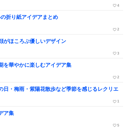
favorite_border
4
いの折り紙アイデアまとめ
favorite_border
2
顔がほころぶ優しいデザイン
favorite_border
3
期を華やかに楽しむアイデア集
favorite_border
2
の日・梅雨・紫陽花散歩など季節を感じるレクリエ
favorite_border
1
デア集
favorite_border
5