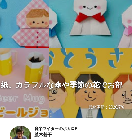
り紙。カラフルな傘や季節の花でお部
最終更新：
2026/7/6
音楽ライターのボカロP
荒木若干