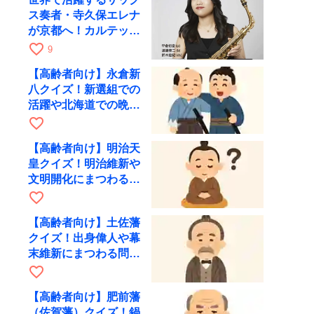
ス奏者・寺久保エレナ
が京都へ！カルテッ
ト・ツアー京都公演を
favorite_border
9
10月28日に開催
【高齢者向け】永倉新
八クイズ！新選組での
活躍や北海道での晩年
を出題
favorite_border
【高齢者向け】明治天
皇クイズ！明治維新や
文明開化にまつわる問
題を出題
favorite_border
【高齢者向け】土佐藩
クイズ！出身偉人や幕
末維新にまつわる問題
を出題
favorite_border
【高齢者向け】肥前藩
（佐賀藩）クイズ！鍋