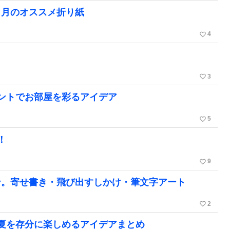
４月のオススメ折り紙
favorite_border
4
favorite_border
3
ントでお部屋を彩るアイデア
favorite_border
5
！
favorite_border
9
ン。寄せ書き・飛び出すしかけ・筆文字アート
favorite_border
2
夏を存分に楽しめるアイデアまとめ