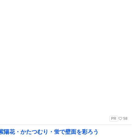
favorite_border
PR
58
紫陽花・かたつむり・蛍で壁面を彩ろう