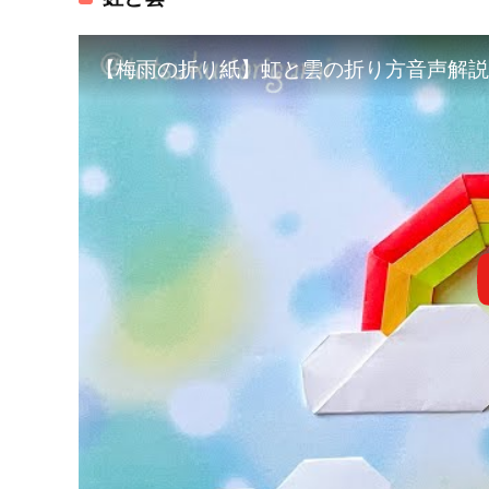
【梅雨の折り紙】虹と雲の折り方音声解説付き☆How to