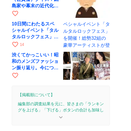
島家や幕末の近代化に
まつわる問題
favorite_border
10日間にわたるスペ
シャルイベント「タル
タルロックフェス」を
開催！総勢32組の豪
favorite_border
14
華アーティストが登場
渋くてかっこいい！昭
和のメンズファッショ
ン振り返り。今につな
がる粋な装い
favorite_border
【掲載順について】
編集部の調査結果を元に、皆さまの「ランキン
グを上げる」「下げる」ボタンの合計も加味し
て決まります。
keyboard_arrow_down
【更新履歴】