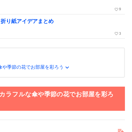
favorite_border
9
！折り紙アイデアまとめ
favorite_border
3
expand_more
傘や季節の花でお部屋を彩ろう
。カラフルな傘や季節の花でお部屋を彩ろ
playlist_add