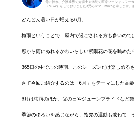
母に憧れ、介護業界で介護士や病院で医療ソーシャルワー
（MSW）をしておりました3児のママ、mokoと申します。
での経験を活かして、主に介護に関する記事を執筆してま
ます。どうぞよろしくお願いいたします。
どんどん暑い日が増える6月。
梅雨ということで、屋内で過ごされる方も多いので
窓から雨にぬれるかわいらしい紫陽花の花を眺めた
365日の中でこの時期、このシーズンだけ楽しめる
さて今回ご紹介するのは「6月」をテーマにした高
6月は梅雨のほか、父の日やジューンブライドなど
季節の移ろいを感じながら、指先の運動も兼ねて、