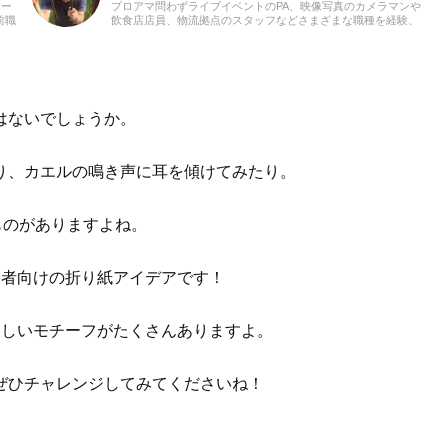
カー
プロアマ問わずライブイベントのPA、映像写真のカメラマンや
前職
飲食店店員、物流拠点のスタッフなどさまざまな職種を経験、
いり
現在は兼業ライターとして日々を過ごしています。これまでに
音楽、漫画系サイトでの作品紹介記事や、1st PLACE株式会社
様の「IA SUPER BEST」特典ライナーノーツの執筆等に携わら
せていただきました。音楽経験としては、中学からギターを始
め、学生時代はバンド活動に注力。その後15年以上、現在に至
るまで、いちボカロPとしてオリジナル楽曲を発表し続けてい
はないでしょうか。
ます。邦楽ロック、ボカロ、漫画が得意ジャンルです。
り、カエルの鳴き声に耳を傾けてみたり。
ものがありますよね。
齢者向けの折り紙アイデアです！
楽しいモチーフがたくさんありますよ。
ぜひチャレンジしてみてくださいね！