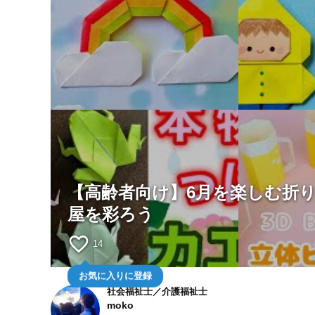
【高齢者向け】6月を楽しむ折
屋を彩ろう
favorite_border
14
お気に入りに登録
社会福祉士／介護福祉士
moko