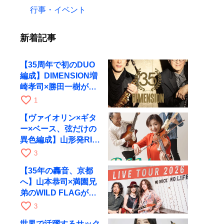
行事・イベント
新着記事
【35周年で初のDUO
編成】DIMENSION増
崎孝司×勝田一樹が10
月11日に京都RAGへ
favorite_border
1
【ヴァイオリン×ギタ
ー×ベース、弦だけの
異色編成】山形発RIM
が初全国ツアーで8月
favorite_border
3
17日にRAGへ
【35年の轟音、京都
へ】山本恭司×満園兄
弟のWILD FLAGが8
月6日にRAGでライブ
favorite_border
3
世界で活躍するサック