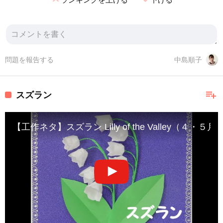
問題を報告する
中島順子
playlist_add
スズラン
【工作ネタ】スズラン Lilly of the Valley（