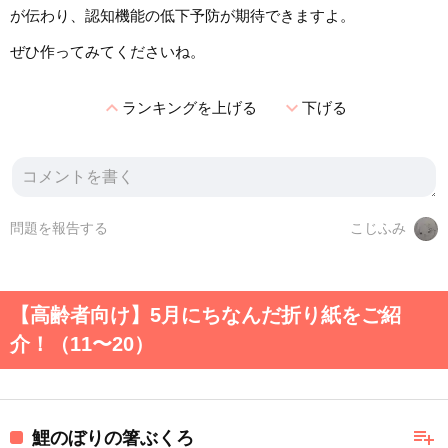
が伝わり、認知機能の低下予防が期待できますよ。
ぜひ作ってみてくださいね。
expand_less
expand_more
ランキングを上げる
下げる
問題を報告する
こじふみ
【高齢者向け】5月にちなんだ折り紙をご紹
介！（11〜20）
playlist_add
鯉のぼりの箸ぶくろ