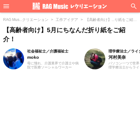
RAG Mus...クリエーション
工作アイデア
【高齢者向け】...り紙をご紹
介！
【高齢者向け】5月にちなんだ折り紙をご紹
介！
社会福祉士／介護福祉士
理学療法士／ライ
moko
河村美奈
母に憧れ、介護業界で介護士や病
パソコン一つで世界
院で医療ソーシャルワーカー
理学療法士からライ
（MSW）をしておりました3児の
国以上旅をしていま
ママ、mokoと申します。前職での
の方が知って良かっ
経験を活かして、主に介護に関す
章をお届けできたら
る記事を執筆してまいります。ど
ろしくお願いいたし
うぞよろしくお願いいたします。