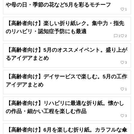
や母の日・季節の花など5月を彩るモチーフ
favorite_border
1
【高齢者向け】楽しい折り紙レク。集中力・指先
のリハビリ・認知症予防にも最適
chat_bubble_outline
favorite_border
1
2
【高齢者向け】5月のオススメイベント。盛り上が
るアイデアまとめ
favorite_border
3
【高齢者向け】デイサービスで楽しむ。5月の工作
アイデアまとめ
favorite_border
1
【高齢者向け】リハビリに最適な折り紙。懐かし
の作品・細かい工程を楽しむ作品
favorite_border
3
【高齢者向け】6月を楽しむ折り紙。カラフルな傘