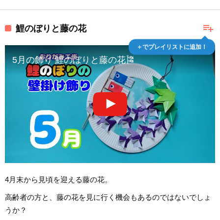
playlist_add
鯉のぼりと藤の花
＋でプレイリストに追加！
5月の飾り 鯉のぼりと藤の花🎏
4月末から見頃を迎える藤の花。
高齢者の方と、藤の花を見に行く機会もあるのではないでしょ
うか？