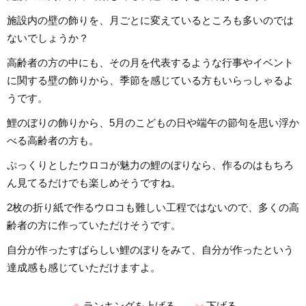
施設内の壁の飾りを、月ごとに変えているところも多いのでは
ないでしょうか？
高齢者の方の中にも、その月を代表するような行事やイベント
に関する壁の飾りから、季節を感じている方もいらっしゃるよ
うです。
鯉のぼりの飾りから、5月のこどもの日や端午の節句を思い浮か
べる高齢者の方も。
ぷっくりとしたウロコが魅力の鯉のぼりなら、作るのはもちろ
ん見てるだけでも楽しめそうですね。
2枚の折り紙で作るウロコも難しい工程ではないので、多くの高
齢者の方に作っていただけそうです。
自分が作ったすばらしい鯉のぼりをみて、自分が作ったという
達成感も感じていただけますよ。
expand_less
expand_more
ランキングを上げる
下げる