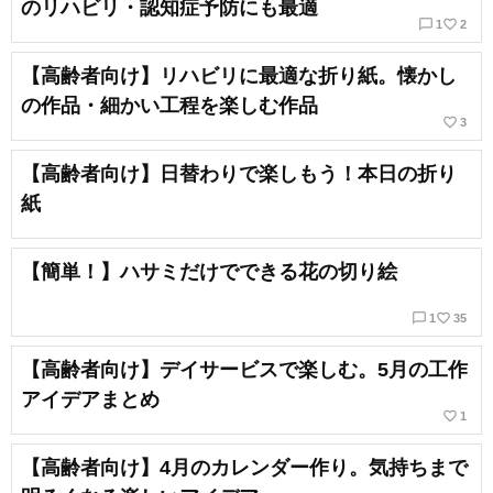
のリハビリ・認知症予防にも最適
chat_bubble_outline
favorite_border
1
2
【高齢者向け】リハビリに最適な折り紙。懐かし
の作品・細かい工程を楽しむ作品
favorite_border
3
【高齢者向け】日替わりで楽しもう！本日の折り
紙
【簡単！】ハサミだけでできる花の切り絵
chat_bubble_outline
favorite_border
1
35
【高齢者向け】デイサービスで楽しむ。5月の工作
アイデアまとめ
favorite_border
1
【高齢者向け】4月のカレンダー作り。気持ちまで