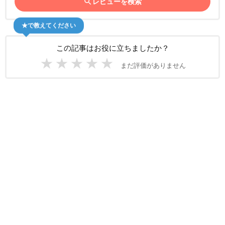
search
レビューを検索
★で教えてください
この記事はお役に立ちましたか？
★
★
★
★
★
まだ評価がありません