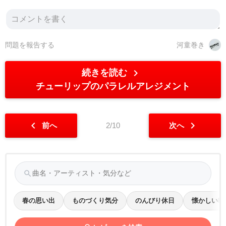
問題を報告する
河童巻き
chevron_right
続きを読む
チューリップのパラレルアレジメント
chevron_left
chevron_right
前へ
2/10
次へ
search
春の思い出
ものづくり気分
のんびり休日
懐かしい時