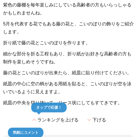
紫色の藤棚を毎年楽しみにしている高齢者の方もいらっしゃる
かもしれませんね。
5月を代表する花でもある藤の花と、こいのぼりの飾りをご紹介
します。
折り紙で藤の花とこいのぼりを作ります。
細かな部分を折る工程もあり、折り紙がお好きな高齢者の方も
制作を楽しめそうですね。
藤の花とこいのぼりが出来たら、紙皿に貼り付けてください。
紙皿の中心に空の柄がある用紙を貼ると、こいのぼりが空を泳
いでいるように見えますよ。
紙皿の中央を切り抜いて、リース状にしてもすてきです。
タップで応援！
expand_less
expand_more
ランキングを上げる
下げる
気軽にコメント