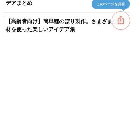
デアまとめ
このページを共有
favorite_border
4
ios_share
【高齢者向け】簡単鯉のぼり製作。さまざまな素
材を使った楽しいアイデア集
【高齢者向け】5月を楽しもう！オススメレクリエ
ーションやゲーム
favorite_border
7
content_copy
【高齢者向け】レクリエーションで楽しもう！折
り紙のアイディア
favorite_border
favorite_border
1
【簡単！】ハサミだけでできる花の切り絵
chat_bubble_outline
favorite_border
1
35
【高齢者の方向け】秋を感じる9月のオススメな折