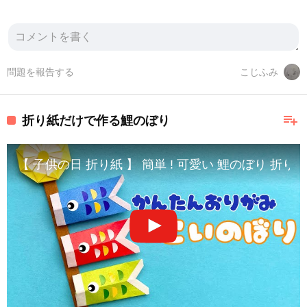
問題を報告する
こじふみ
playlist_add
折り紙だけで作る鯉のぼり
【 子供の日 折り紙 】 簡単 ! 可愛い 鯉のぼり 折り方 / こ