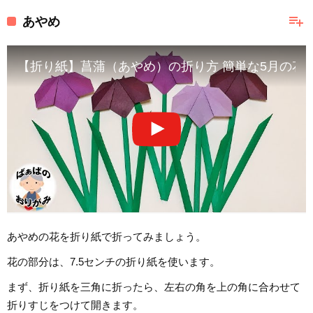
playlist_add
あやめ
【折り紙】菖蒲（あやめ）の折り方 簡単な5月の花 origa
あやめの花を折り紙で折ってみましょう。
花の部分は、7.5センチの折り紙を使います。
まず、折り紙を三角に折ったら、左右の角を上の角に合わせて
折りすじをつけて開きます。