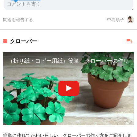
問題を報告する
中島順子
playlist_add
クローバー
（折り紙・コピー用紙）簡単！クローバーの作り方【DIY】(Origami
簡単に作れてかわいらしい、クローバーの作り方をご紹介しま