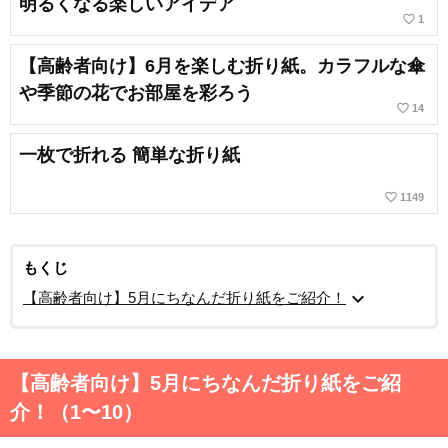
明るくなる楽しいアイデア
favorite_border
1
【高齢者向け】6月を楽しむ折り紙。カラフルな傘
や季節の花でお部屋を彩ろう
favorite_border
14
一枚で折れる 簡単な折り紙
favorite_border
1149
もくじ
expand_more
【高齢者向け】5月にちなんだ折り紙をご紹介！
【高齢者向け】5月にちなんだ折り紙をご紹
介！（1〜10）