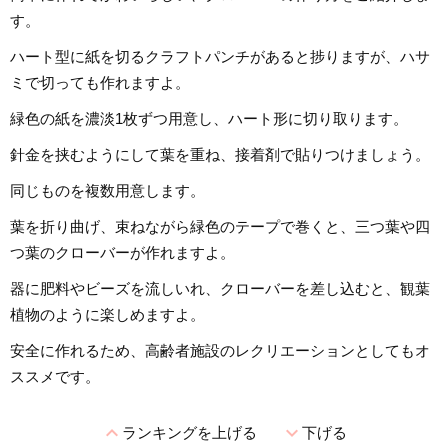
す。
ハート型に紙を切るクラフトパンチがあると捗りますが、ハサ
ミで切っても作れますよ。
緑色の紙を濃淡1枚ずつ用意し、ハート形に切り取ります。
針金を挟むようにして葉を重ね、接着剤で貼りつけましょう。
同じものを複数用意します。
葉を折り曲げ、束ねながら緑色のテープで巻くと、三つ葉や四
つ葉のクローバーが作れますよ。
器に肥料やビーズを流しいれ、クローバーを差し込むと、観葉
植物のように楽しめますよ。
安全に作れるため、高齢者施設のレクリエーションとしてもオ
ススメです。
expand_less
expand_more
ランキングを上げる
下げる