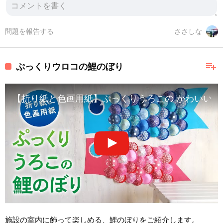
問題を報告する
ささしな
playlist_add
ぷっくりウロコの鯉のぼり
【折り紙と色画用紙】ぷっくりうろこの かわいい鯉のぼり（音声解説あ
施設の室内に飾って楽しめる、鯉のぼりをご紹介します。