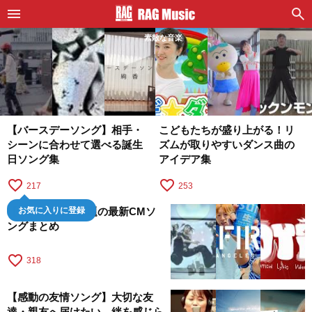
素敵な音楽
【バースデーソング】相手・
こどもたちが盛り上がる！リ
シーンに合わせて選べる誕生
ズムが取りやすいダンス曲の
日ソング集
アイデア集
favorite_border
favorite_border
217
253
【2026年8月】話題の最新CMソ
お気に入りに登録
ングまとめ
favorite_border
318
【感動の友情ソング】大切な友
達・親友へ届けたい。絆を感じら