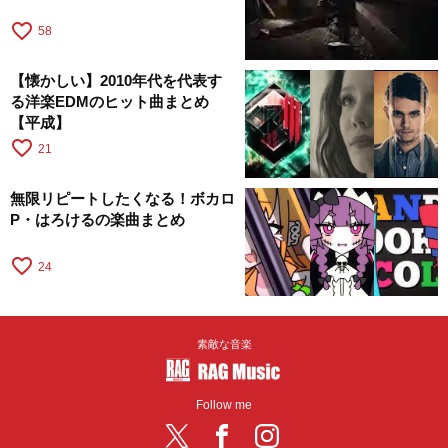
favorite_border
58
【懐かしい】2010年代を代表す
る洋楽EDMのヒット曲まとめ
【平成】
favorite_border
21
無限リピートしたくなる！ボカロ
P・はろけるの楽曲まとめ
favorite_border
24
素敵な音楽
Follow me