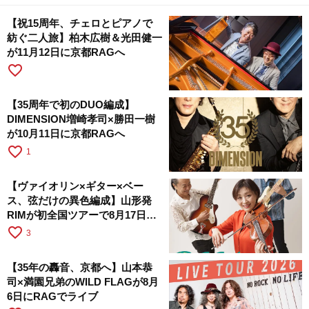
【祝15周年、チェロとピアノで
紡ぐ二人旅】柏木広樹＆光田健一
が11月12日に京都RAGへ
favorite_border
【35周年で初のDUO編成】
DIMENSION増崎孝司×勝田一樹
が10月11日に京都RAGへ
favorite_border
1
【ヴァイオリン×ギター×ベー
ス、弦だけの異色編成】山形発
RIMが初全国ツアーで8月17日に
RAGへ
favorite_border
3
【35年の轟音、京都へ】山本恭
司×満園兄弟のWILD FLAGが8月
6日にRAGでライブ