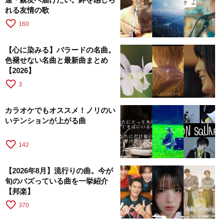
れる友情の歌
favorite_border
160
【心に染みる】バラードの名曲。
色褪せない名曲と最新曲まとめ
【2026】
favorite_border
3
カラオケでもオススメ！ノリのい
いテンションが上がる曲
favorite_border
142
【2026年8月】流行りの曲。今が
旬のバズっている曲を一挙紹介
【邦楽】
favorite_border
370