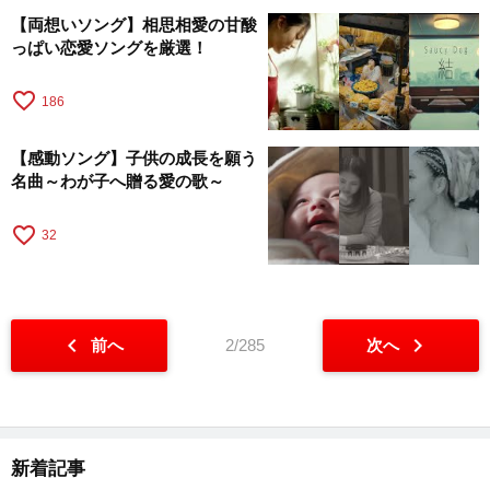
【両想いソング】相思相愛の甘酸
っぱい恋愛ソングを厳選！
favorite_border
186
【感動ソング】子供の成長を願う
名曲～わが子へ贈る愛の歌～
favorite_border
32
chevron_left
chevron_right
前へ
2/285
次へ
新着記事