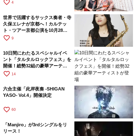
favorite_border
4
世界で活躍するサックス奏者・寺
久保エレナが京都へ！カルテッ
ト・ツアー京都公演を10月28日
に開催
favorite_border
9
10日間にわたるスペシャルイベ
ント「タルタルロックフェス」を
開催！総勢32組の豪華アーティ
ストが登場
favorite_border
14
六合主催「此岸夜奏 -SHIGAN
YASO- Vol.4」開催決定
favorite_border
60
「Manjiro」が3rdシングルをリ
リース！