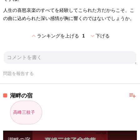
人生の喜怒哀楽のすべてを経験してこられた方だからこそ、こ
の曲に込められた深い感情が胸に響くのではないでしょうか。
expand_less
expand_more
ランキングを上げる
1
下げる
問題を報告する
playlist_add
湖畔の宿
高峰三枝子