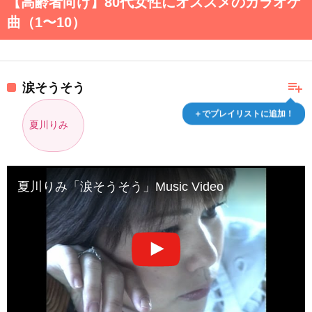
【高齢者向け】80代女性にオススメのカラオケ
曲（1〜10）
playlist_add
涙そうそう
＋でプレイリストに追加！
夏川りみ
夏川りみ「涙そうそう」Music Video