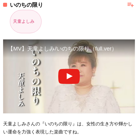
playlist_add
いのちの限り
天童よしみ
【MV】天童よしみ/いのちの限り（full.ver）
天童よしみさんの『いのちの限り』は、女性の生き方や輝かし
い運命を力強く表現した楽曲ですね。