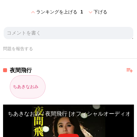
expand_less
expand_more
ランキングを上げる
1
下げる
問題を報告する
playlist_add
夜間飛行
ちあきなおみ
ちあきなおみ / 夜間飛行 [オフィシャルオーディオ]