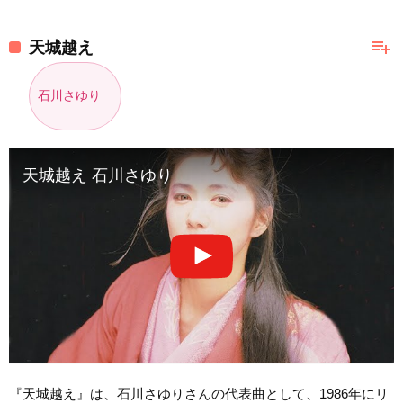
playlist_add
天城越え
石川さゆり
天城越え 石川さゆり
『天城越え』は、石川さゆりさんの代表曲として、1986年にリ