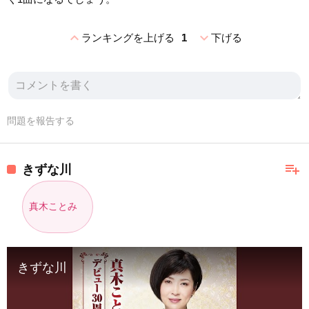
expand_less
expand_more
ランキングを上げる
1
下げる
問題を報告する
playlist_add
きずな川
真木ことみ
きずな川