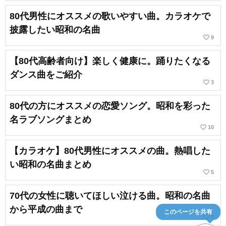
80代男性にオススメの歌いやすい曲。カラオケで
披露したい昭和の名曲
favorite_border
9
【80代高齢者向け】楽しく健康に。踊りたくなる
ダンス曲をご紹介
favorite_border
3
80代の方にオススメの恋愛ソング。昭和を彩った
名ラブソングまとめ
favorite_border
10
【カラオケ】80代男性にオススメの曲。熱唱した
い昭和の名曲まとめ
favorite_border
5
70代の女性に聴いてほしい泣ける曲。昭和の名曲
から平成の曲まで
このページを共有
favorite_border
7