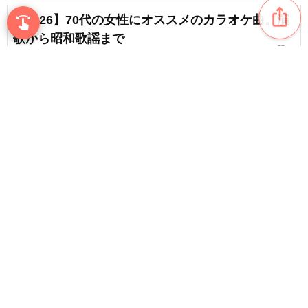
ios_share
【2026】70代の女性にオススメのカラオケ曲。演
swipe
指先で音楽をブラウズ
歌から昭和歌謡まで
favorite_border
8
【70代の方にオススメ】懐かしの名曲。青春ソン
グまとめ
favorite_border
16
content_copy
70代の女性にオススメのラブソング。懐かしい愛
の歌まとめ
play_arrow
favorite_border
6
90代男性にオススメの歌いやすい曲。カラオケで
favorite_border
歌いたい曲まとめ
favorite_border
9
【70代の方にオススメ】盛り上がる曲。カラオケ
で歌いたい曲
favorite_border
13