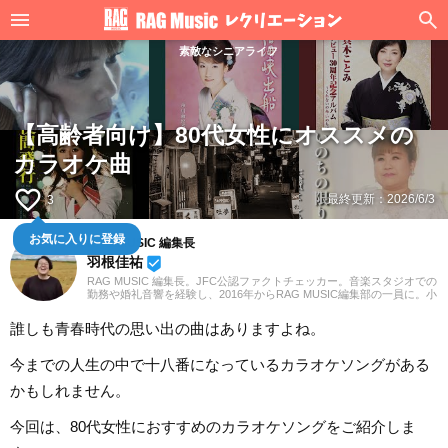
素敵なシニアライフ
【高齢者向け】80代女性にオススメの
カラオケ曲
favorite_border
最終更新：
2026/6/3
3
お気に入りに登録
RAG MUSIC 編集長
羽根佳祐
beenhere
RAG MUSIC 編集長。JFC公認ファクトチェッカー。音楽スタジオでの
勤務や婚礼音響を経験し、2016年からRAG MUSIC編集部の一員に。小
学校ではマーチング、中学校では吹奏楽でクラリネット、高校以降は
バンドでドラムと、さまざまな楽器を経験。各種楽曲紹介記事をはじ
誰しも青春時代の思い出の曲はありますよね。
め、各地の音楽フェスの紹介記事やライブレポートなど、自身の音楽
活動やこれまでの業務で培った経験を元に日々記事を制作していま
す。音楽は国内外のロックはもちろん、最近ではJ-POPも広く好んで
今までの人生の中で十八番になっているカラオケソングがある
聴いています。
かもしれません。
今回は、80代女性におすすめのカラオケソングをご紹介しま