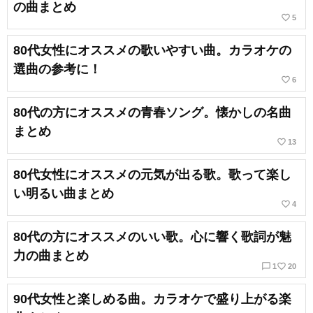
の曲まとめ
favorite_border
5
80代女性にオススメの歌いやすい曲。カラオケの
選曲の参考に！
favorite_border
6
80代の方にオススメの青春ソング。懐かしの名曲
まとめ
favorite_border
13
80代女性にオススメの元気が出る歌。歌って楽し
い明るい曲まとめ
favorite_border
4
80代の方にオススメのいい歌。心に響く歌詞が魅
力の曲まとめ
chat_bubble_outline
favorite_border
1
20
90代女性と楽しめる曲。カラオケで盛り上がる楽