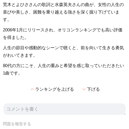
荒木とよひささんの歌詞と水森英夫さんの曲が、女性の人生の
喜びや美しさ、困難を乗り越える強さを深く掘り下げていま
す。
2006年1月にリリースされ、オリコンランキングでも高い評価
を得ました。
人生の節目や感動的なシーンで聴くと、前を向いて生きる勇気
がわいてきます。
80代の方にこそ、人生の重みと希望を感じ取っていただきたい
1曲です。
expand_less
expand_more
ランキングを上げる
下げる
問題を報告する