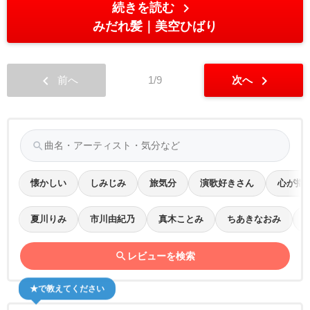
chevron_right
続きを読む
みだれ髪
美空ひばり
chevron_left
chevron_right
前へ
1/9
次へ
search
懐かしい
しみじみ
旅気分
演歌好きさん
心が揺
夏川りみ
市川由紀乃
真木ことみ
ちあきなおみ
search
レビューを検索
★で教えてください