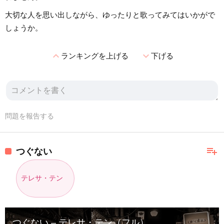
大切な人を思い出しながら、ゆったりと歌ってみてはいかがで
しょうか。
expand_less
expand_more
ランキングを上げる
下げる
問題を報告する
playlist_add
つぐない
テレサ・テン
つぐない – テレサ・テン（フル）