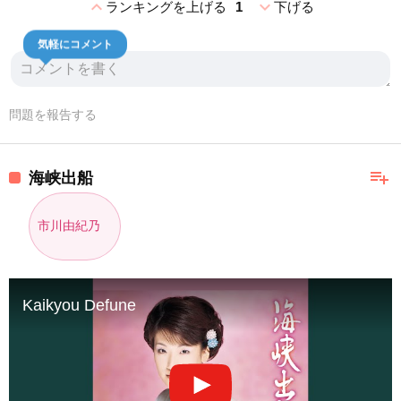
expand_less
expand_more
ランキングを上げる
1
下げる
気軽にコメント
問題を報告する
playlist_add
海峡出船
市川由紀乃
Kaikyou Defune