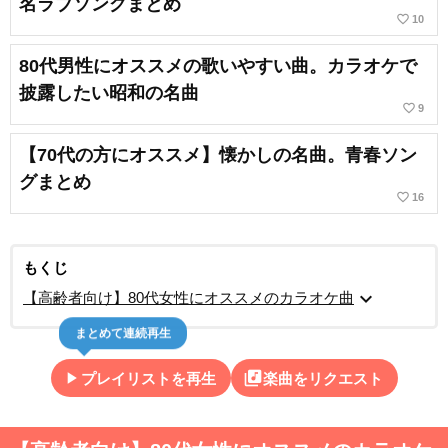
名ラブソングまとめ
favorite_border
10
80代男性にオススメの歌いやすい曲。カラオケで
披露したい昭和の名曲
favorite_border
9
【70代の方にオススメ】懐かしの名曲。青春ソン
グまとめ
favorite_border
16
もくじ
expand_more
【高齢者向け】80代女性にオススメのカラオケ曲
まとめて連続再生
play_arrow
library_music
プレイリストを再生
楽曲をリクエスト