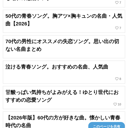
favorite_border
7
50代の青春ソング。胸アツ×胸キュンの名曲・人気
曲【2026】
favorite_border
7
70代の男性にオススメの失恋ソング。思い出の切
ない名曲まとめ
泣ける青春ソング。おすすめの名曲、人気曲
favorite_border
8
甘酸っぱい気持ちがよみがえる！ゆとり世代にお
すすめの恋愛ソング
favorite_border
10
【2026年版】60代の方が好きな曲。懐かしい青春
時代の名曲
このページを共有