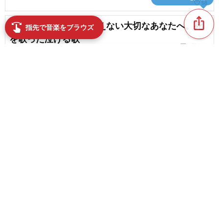
favorite_border
58
ios_share
【死別ソング】もう会えない大切なあなたへ。死
swipe
指先で音楽をブラウズ
を歌った泣ける歌
chat_bubble_outline
favorite_border
1
287
【叶わない恋】切ない恋の歌｜泣ける片思い＆失
恋ソング一挙紹介
chat_bubble_outline
favorite_border
2
91
content_copy
青春を感じる恋ソング。思春時代に聴きたい&思い
出すラブソング
play_arrow
favorite_border
19
【心に染みる】バラードの名曲。色褪せない名曲
favorite_border
と最新曲まとめ【2026】
favorite_border
3
【自分への応援歌】一生懸命がんばるあなたに贈
るエールソング