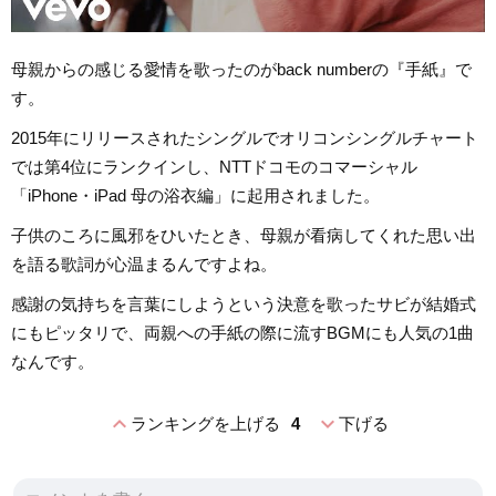
母親からの感じる愛情を歌ったのがback numberの『手紙』で
す。
2015年にリリースされたシングルでオリコンシングルチャート
では第4位にランクインし、NTTドコモのコマーシャル
「iPhone・iPad 母の浴衣編」に起用されました。
子供のころに風邪をひいたとき、母親が看病してくれた思い出
を語る歌詞が心温まるんですよね。
感謝の気持ちを言葉にしようという決意を歌ったサビが結婚式
にもピッタリで、両親への手紙の際に流すBGMにも人気の1曲
なんです。
expand_less
expand_more
ランキングを上げる
4
下げる