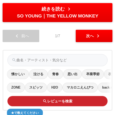
chevron_right
続きを読む
SO YOUNG
THE YELLOW MONKEY
chevron_left
chevron_right
前へ
1/7
次へ
search
懐かしい
泣ける
青春
思い出
卒業季節
夜寝
ZONE
スピッツ
H2O
マカロニえんぴつ
back n
search
レビューを検索
★で教えてください