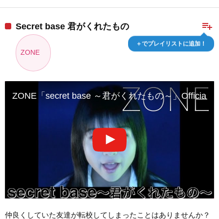
playlist_add
Secret base 君がくれたもの
＋でプレイリストに追加！
ZONE
ZONE「secret base ～君がくれたもの～」Official Mus
仲良くしていた友達が転校してしまったことはありませんか？