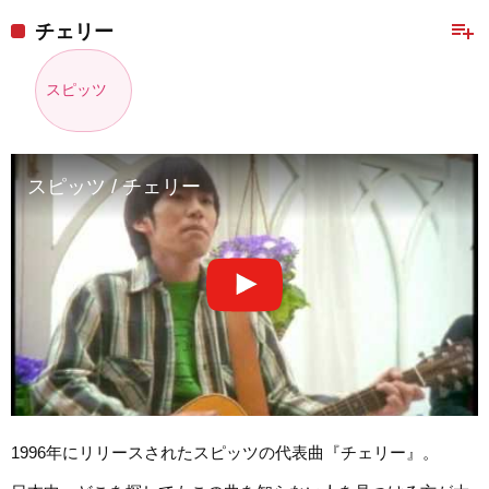
playlist_add
チェリー
スピッツ
スピッツ / チェリー
1996年にリリースされたスピッツの代表曲『チェリー』。