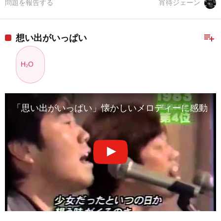
問題を報告する
宵待ジェーン
playlist_add
想い出がいっぱい
H₂O
「思い出がいっぱい」懐かしいメロディーに感動