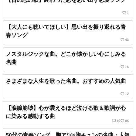
【昔の恋の歌】終わった恋を思い出す恋愛ソング
favorite_border
1
【大人にも聴いてほしい】思い出を振り返れる青
春ソング
favorite_border
43
ノスタルジックな曲。どこか懐かしい心にしみる
名曲
favorite_border
16
さまざまな人生を歌った名曲。おすすめの人気曲
favorite_border
12
【涙腺崩壊】心が震えるほど泣ける歌＆歌詞が心
に染みる感動する曲
chat_bubble_outline
favorite_border
10
85
50代の青春ソング。胸アツ×胸キュンの名曲・人気