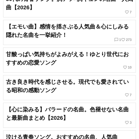
曲【2026】
favorite_border
7
【エモい曲】感情を揺さぶる人気曲＆心にしみる
隠れた名曲を一挙紹介！
chat_bubble_outline
favorite_border
1
273
甘酸っぱい気持ちがよみがえる！ゆとり世代にお
すすめの恋愛ソング
favorite_border
10
古き良き時代を感じさせる。現代でも愛されてい
る昭和の感動ソング
favorite_border
7
【心に染みる】バラードの名曲。色褪せない名曲
と最新曲まとめ【2026】
favorite_border
3
泣ける青春ソング。おすすめの名曲、人気曲