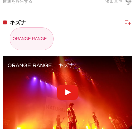
問題を報告する
濱田卓也
playlist_add
キズナ
ORANGE RANGE
ORANGE RANGE – キズナ