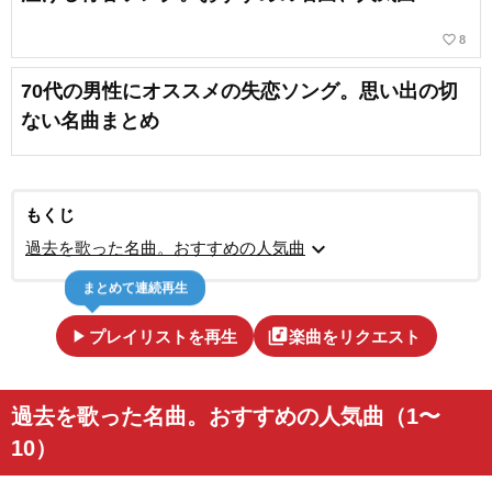
favorite_border
8
70代の男性にオススメの失恋ソング。思い出の切
ない名曲まとめ
もくじ
expand_more
過去を歌った名曲。おすすめの人気曲
まとめて連続再生
play_arrow
library_music
プレイリストを再生
楽曲をリクエスト
過去を歌った名曲。おすすめの人気曲（1〜
10）