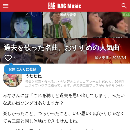
素敵な音楽
過去を歌った名曲。おすすめの人気曲
favorite_border
最終更新：
2025/7/4
5
お気に入りに登録
ライター
うたたね
音楽と写真と食べることが大好きなメロコアブーム世代の人。20年以
上ライブハウスに通っています。体力的に夏フェスがそろそろつらい
お年頃。たまにライブ撮影＆MV用の動画を撮影してみたり。英語が得
意ではないのでストレートに入ってくる邦ロックをよく聴きますが、
みなさんには「これを聴くと過去を思い出してしまう」みたい
オススメされると洋楽邦楽問わず浅く広くなんでも聴きます。音楽を
聴きながら料理を作るのが好きでいい感じのストレス発散でもありま
な思い出ソングはありますか？
す。
楽しかったこと、つらかったこと、いい思い出ばかりじゃなく
ても二度と同じ体験はできませんよね。