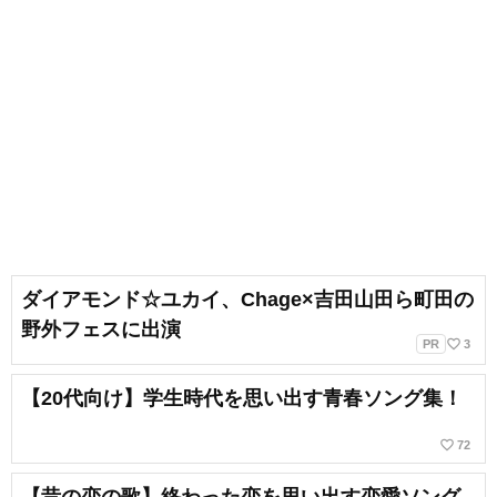
ダイアモンド☆ユカイ、Chage×吉田山田ら町田の
野外フェスに出演
favorite_border
PR
3
【20代向け】学生時代を思い出す青春ソング集！
favorite_border
72