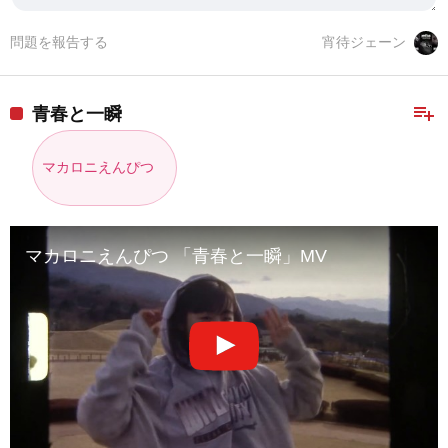
問題を報告する
宵待ジェーン
playlist_add
青春と一瞬
マカロニえんぴつ
マカロニえんぴつ 「青春と一瞬」MV