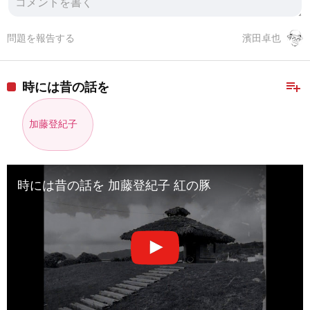
問題を報告する
濱田卓也
playlist_add
時には昔の話を
加藤登紀子
時には昔の話を 加藤登紀子 紅の豚