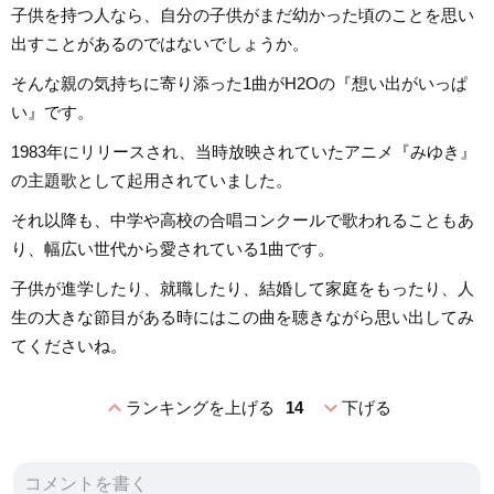
子供を持つ人なら、自分の子供がまだ幼かった頃のことを思い
出すことがあるのではないでしょうか。
そんな親の気持ちに寄り添った1曲がH2Oの『想い出がいっぱ
い』です。
1983年にリリースされ、当時放映されていたアニメ『みゆき』
の主題歌として起用されていました。
それ以降も、中学や高校の合唱コンクールで歌われることもあ
り、幅広い世代から愛されている1曲です。
子供が進学したり、就職したり、結婚して家庭をもったり、人
生の大きな節目がある時にはこの曲を聴きながら思い出してみ
てくださいね。
expand_less
expand_more
ランキングを上げる
14
下げる