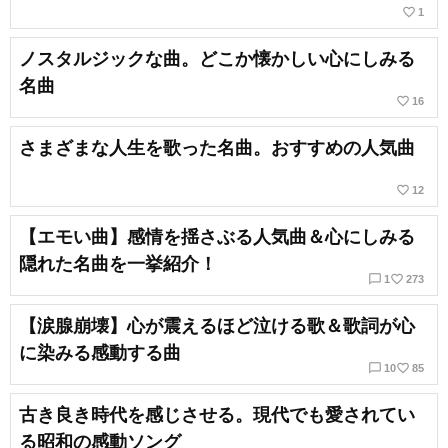
favorite_border
1
ノスタルジックな曲。どこか懐かしい心にしみる
名曲
favorite_border
16
さまざまな人生を歌った名曲。おすすめの人気曲
favorite_border
12
【エモい曲】感情を揺さぶる人気曲＆心にしみる
隠れた名曲を一挙紹介！
chat_bubble_outline
favorite_border
1
273
【涙腺崩壊】心が震えるほど泣ける歌＆歌詞が心
に染みる感動する曲
chat_bubble_outline
favorite_border
10
85
古き良き時代を感じさせる。現代でも愛されてい
る昭和の感動ソング