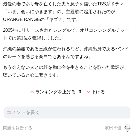
最愛の妻であり母を亡くした夫と息子を描いたTBS系ドラマ
『いま、会いにゆきます』の、主題歌に起用されたのが
ORANGE RANGEの『キズナ』です。
2005年にリリースされたシングルで、オリコンシングルチャー
トでは第1位を獲得しました。
沖縄の楽器である三線が使われるなど、沖縄出身であるバンド
のルーツを感じる楽曲でもあるんですよね。
もう会えない人との絆を胸に今を生きることを歌った歌詞が、
聴いていると心に響きます。
expand_less
expand_more
ランキングを上げる
3
下げる
問題を報告する
濱田卓也