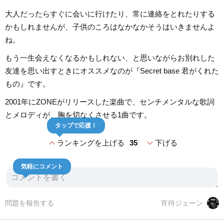
大人だったらすぐに会いに行けたり、常に連絡をとれたりする
かもしれませんが、子供のころはなかなかそうはいきませんよ
ね。
もう一生会えなくなるかもしれない、と思いながらお別れした
友達を思い出すときにオススメなのが『Secret base 君がくれた
もの』です。
2001年にZONEがリリースした楽曲で、センチメンタルな歌詞
とメロディが、胸を切なくさせる1曲です。
タップで応援！
expand_less
expand_more
ランキングを上げる
35
下げる
気軽にコメント
問題を報告する
宵待ジェーン