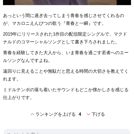
あっという間に過ぎ去ってしまう青春を感じさせてくれるの
が、マカロニえんぴつの歌う『青春と一瞬』です。
2019年にリリースされた1作目の配信限定シングルで、マクド
ナルドのコマーシャルソングとして書き下ろされました。
青春を経験してきた大人から、いま青春を過ごす若者へのエー
ルソングなんですよね。
遠回りに見えることや無駄だと思える時間の大切さを教えてく
れます。
ミドルテンポの落ち着いたサウンドもどこか懐かしさを感じる
仕上がりです。
expand_less
expand_more
ランキングを上げる
4
下げる