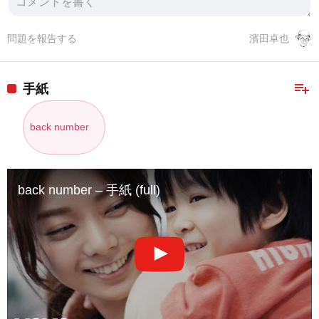
問題を報告する
濱田卓也
playlist_add
手紙
back number
back number – 手紙 (full)