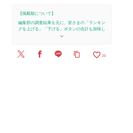
【掲載順について】
編集部の調査結果を元に、皆さまの「ランキン
グを上げる」「下げる」ボタンの合計も加味し
て決まります。
keyboard_arrow_down
【更新履歴】
favorite_border
content_copy
2024/11/19：記事を公開しました。
20