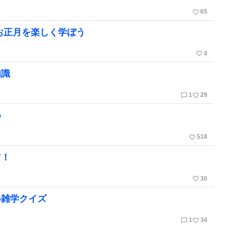
favorite_border
65
お正月を楽しく学ぼう
favorite_border
4
知識
chat_bubble_outline
favorite_border
1
29
め
favorite_border
518
ア！
favorite_border
30
い雑学クイズ
chat_bubble_outline
favorite_border
1
34