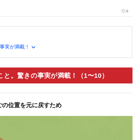
favorite_border
6
expand_more
事実が満載！
と。驚きの事実が満載！（1〜10）
ごの位置を元に戻すため