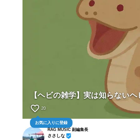
【ヘビの雑学】実は知らないヘ
favorite_border
20
お気に入りに登録
RAG MUSIC 副編集長
beenhere
ささしな