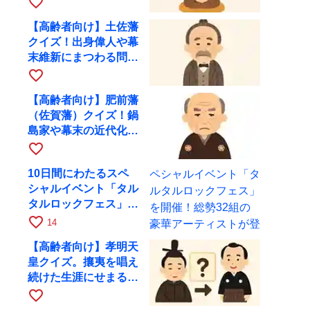
favorite_border
【高齢者向け】土佐藩
クイズ！出身偉人や幕
末維新にまつわる問題
を出題
favorite_border
【高齢者向け】肥前藩
（佐賀藩）クイズ！鍋
島家や幕末の近代化に
まつわる問題
favorite_border
10日間にわたるスペ
シャルイベント「タル
タルロックフェス」を
開催！総勢32組の豪
favorite_border
14
華アーティストが登場
【高齢者向け】孝明天
皇クイズ。攘夷を唱え
続けた生涯にせまる問
題集
favorite_border