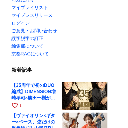
マイプレイリスト
マイプレスリリース
ログイン
ご意見・お問い合わせ
誤字脱字の訂正
編集部について
京都RAGについて
新着記事
【35周年で初のDUO
編成】DIMENSION増
崎孝司×勝田一樹が10
月11日に京都RAGへ
favorite_border
1
【ヴァイオリン×ギタ
ー×ベース、弦だけの