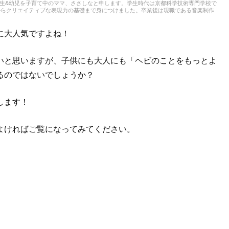
。小学生&幼児を子育て中のママ、ささしなと申します。学生時代は京都科学技術専門学校で
からクリエイティブな表現力の基礎まで身につけました。卒業後は現職である音楽制作
積み、音楽を軸に多様な業務に取り組んでいます。現在は自分なりに子育てについて学
とを活かしながら、子供向けの記事を中心に担当しています。少しでもみなさんのお役
に大人気ですよね！
いと思いますが、子供にも大人にも「ヘビのことをもっとよ
るのではないでしょうか？
します！
よければご覧になってみてください。