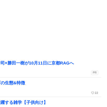
孝司×勝田一樹が10月11日に京都RAGへ
PR
の生態&特徴
favorite_border
22
活躍する雑学【子供向け】