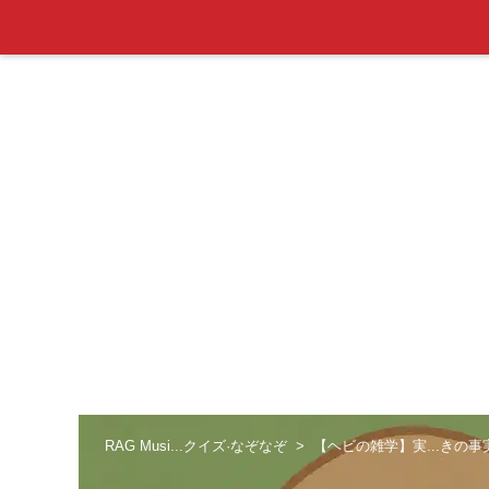
RAG Musi...クイズ·なぞなぞ
【ヘビの雑学】実...きの