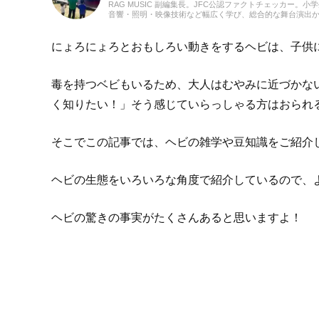
RAG MUSIC 副編集長。JFC公認ファクトチェッカー
音響・照明・映像技術など幅広く学び、総合的な舞台演出
会社に入社し、現在に至るまで一貫して制作畑にて経験を
んだこと、日々子供と向き合う中で感じたことや知ったこ
に立てれば幸いです！
にょろにょろとおもしろい動きをするヘビは、子供
毒を持つベビもいるため、大人はむやみに近づかな
く知りたい！」そう感じていらっしゃる方はおられ
そこでこの記事では、ヘビの雑学や豆知識をご紹介
ヘビの生態をいろいろな角度で紹介しているので、
ヘビの驚きの事実がたくさんあると思いますよ！