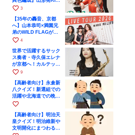
異色編成】山形発RIM
が初全国ツアーで8月
favorite_border
3
17日にRAGへ
【35年の轟音、京都
へ】山本恭司×満園兄
弟のWILD FLAGが8
月6日にRAGでライブ
favorite_border
4
世界で活躍するサック
ス奏者・寺久保エレナ
が京都へ！カルテッ
ト・ツアー京都公演を
favorite_border
9
10月28日に開催
【高齢者向け】永倉新
八クイズ！新選組での
活躍や北海道での晩年
を出題
favorite_border
【高齢者向け】明治天
皇クイズ！明治維新や
文明開化にまつわる問
題を出題