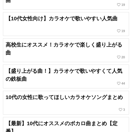
曲
favorite_border
19
【10代女性向け】カラオケで歌いやすい人気曲
favorite_border
19
高校生にオススメ！カラオケで楽しく盛り上がる
曲
favorite_border
20
【盛り上がる曲！】カラオケで歌いやすくて人気
の鉄板曲
favorite_border
44
10代の女性に歌ってほしいカラオケソングまとめ
favorite_border
3
【最新】10代にオススメのボカロ曲まとめ【定
番】