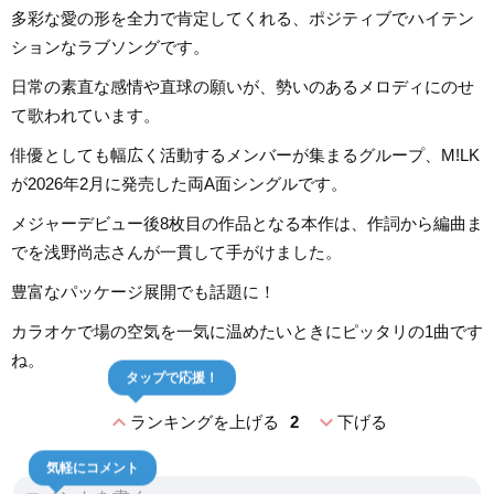
多彩な愛の形を全力で肯定してくれる、ポジティブでハイテン
ションなラブソングです。
日常の素直な感情や直球の願いが、勢いのあるメロディにのせ
て歌われています。
俳優としても幅広く活動するメンバーが集まるグループ、M!LK
が2026年2月に発売した両A面シングルです。
メジャーデビュー後8枚目の作品となる本作は、作詞から編曲ま
でを浅野尚志さんが一貫して手がけました。
豊富なパッケージ展開でも話題に！
カラオケで場の空気を一気に温めたいときにピッタリの1曲です
ね。
タップで応援！
expand_less
expand_more
ランキングを上げる
2
下げる
気軽にコメント