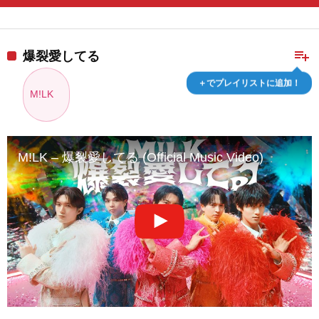
playlist_add
爆裂愛してる
＋でプレイリストに追加！
M!LK
M!LK – 爆裂愛してる (Official Music Video)