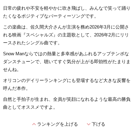
日常の疲れや不安を軽やかに吹き飛ばし、みんなで笑って踊り
たくなるポジティブなパーティーソングです。
この楽曲は、佐久間大介さんが主演を務め2026年3月に公開さ
れる映画『スペシャルズ』の主題歌として、2026年2月にリリ
ースされたシングル曲です。
Snow Manならではの熱量と多幸感があふれるアップテンポな
ダンスチューンで、聴いてすぐ気分が上がる即効性がたまりま
せんね。
オリコンのデイリーランキングにも登場するなど大きな反響を
呼んだ本作。
自然と手拍子が生まれ、全員が笑顔になれるような最高の勝負
曲としてオススメですよ。
expand_less
expand_more
ランキングを上げる
下げる