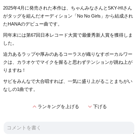
2025年4月に発売された本作は、ちゃんみなさんとSKY-HIさん
がタッグを組んだオーディション「No No Girls」から結成され
たHANAのデビュー曲です。
同年末には第67回日本レコード大賞で最優秀新人賞を獲得しま
した。
迫力あるラップや厚みのあるコーラスが織りなすボーカルワー
クは、カラオケでマイクを握ると思わずテンションが跳ね上が
りますね！
サビをみんなで大合唱すれば、一気に盛り上がることまちがい
なしの1曲です。
expand_less
expand_more
ランキングを上げる
下げる