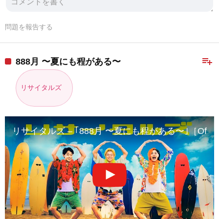
問題を報告する
playlist_add
888月 〜夏にも程がある〜
リサイタルズ
リサイタルズ – ｢888月 〜夏にも程がある〜｣［Official 