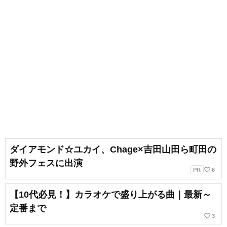
ダイアモンド☆ユカイ、Chage×吉田山田ら町田の
野外フェスに出演
favorite_border
PR
6
【10代必見！】カラオケで盛り上がる曲｜最新～
定番まで
favorite_border
3