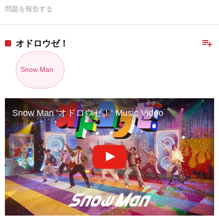
問題を報告する
playlist_add
オドロウゼ！
Snow Man
Snow Man ‘オドロウゼ！’ Music Video