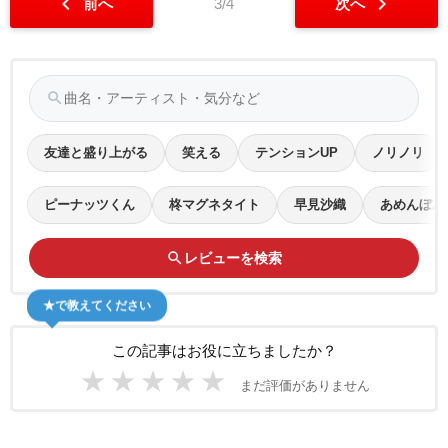
chevron_left
chevron_right
前へ
3/4
次へ
search
友達と盛り上がる
笑える
テンションUP
ノリノリ
ピーナッツくん
柊マグネタイト
早見沙織
あめんぼぷ
search
レビューを検索
★で教えてください
この記事はお役に立ちましたか？
★
★
★
★
★
まだ評価がありません