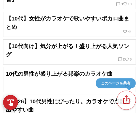
chat_bubble_outline
favorite_border
3
10
【10代】女性がカラオケで歌いやすいボカロ曲ま
とめ
favorite_border
44
【10代向け】気分が上がる！盛り上がる人気ソン
グ
chat_bubble_outline
favorite_border
2
6
10代の男性が盛り上がる邦楽のカラオケ曲
このページを共有
favorite_border
2
ios_share
【2026】10代男性にぴったり。カラオケで点数が
swipe
指先で音楽をブラウズ
出やすい曲
favorite_border
6
【中学生】カラオケで歌いやすい曲、みんなで盛
り上がれる名曲