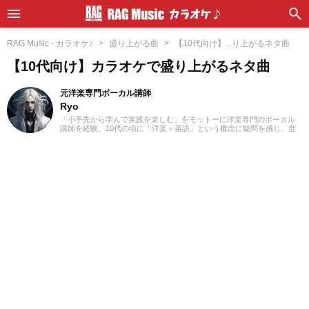
RAG Music - カラオケ♪
盛り上がる曲
【10代向け】...り上がるネタ曲
【10代向け】カラオケで盛り上がるネタ曲
元洋楽専門ボーカル講師
Ryo
「小手先から学んで実践を楽しむ」をモットーに洋楽専門のボーカル
講師を経験。10代の頃に「洋楽＝英語」という概念に疑問を感じ、世
界中の楽曲を聴き始めました。現在では80ヵ国以上の音楽を聴き漁
り、個人で楽曲紹介のブログを運営。普段はヌエボフラメンコ、ボレ
ロ、カンツォーネ、R&Bなどのジャンルをよく聴きます。あなたが求
める1曲を探して、日々記事を更新してまいります！