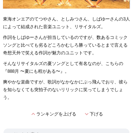
東海オンエアのてつやさん、としみつさん、しばゆーさんの3人
によって結成された音楽ユニット、リサイタルズ。
作詞をしばゆーさんが担当しているのですが、数あるコミック
ソングと比べても劣るどころかむしろ勝っているとまで言える
奇想天外で笑える作詞が魅力のユニットです。
そんなリサイタルズの夏ソングとして有名なのが、こちらの
『888月 〜夏にも程がある〜』。
爽やかな楽曲ですが、歌詞がなかなかにぶっ飛んでおり、彼ら
を知らなくても突拍子のないリリックに笑ってしまうでしょ
う。
expand_less
expand_more
ランキングを上げる
下げる