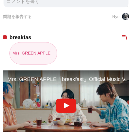
問題を報告する
Ryo
playlist_add
breakfas
Mrs. GREEN APPLE
Mrs. GREEN APPLE「breakfast」Official Music Vid