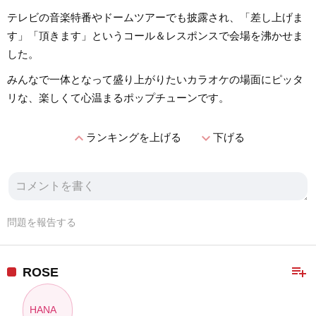
テレビの音楽特番やドームツアーでも披露され、「差し上げま
す」「頂きます」というコール＆レスポンスで会場を沸かせま
した。
みんなで一体となって盛り上がりたいカラオケの場面にピッタ
リな、楽しくて心温まるポップチューンです。
expand_less
expand_more
ランキングを上げる
下げる
問題を報告する
playlist_add
ROSE
HANA