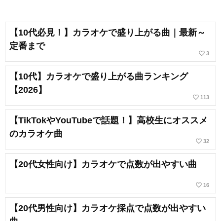
【10代必見！】カラオケで盛り上がる曲｜最新～
定番まで
favorite_border
3
【10代】カラオケで盛り上がる曲ランキング
【2026】
favorite_border
113
【TikTokやYouTubeで話題！】高校生にオススメ
のカラオケ曲
favorite_border
32
【20代女性向け】カラオケで点数が出やすい曲
favorite_border
16
【20代男性向け】カラオケ採点で点数が出やすい