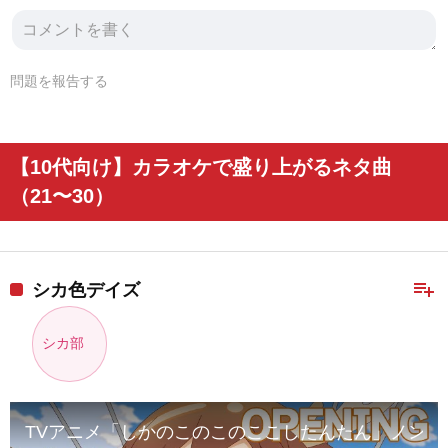
問題を報告する
【10代向け】カラオケで盛り上がるネタ曲
（21〜30）
playlist_add
シカ色デイズ
シカ部
TVアニメ「しかのこのこのここしたんたん」ノン