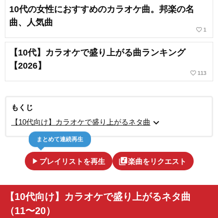
10代の女性におすすめのカラオケ曲。邦楽の名
曲、人気曲
favorite_border
1
【10代】カラオケで盛り上がる曲ランキング
【2026】
favorite_border
113
もくじ
expand_more
【10代向け】カラオケで盛り上がるネタ曲
まとめて連続再生
play_arrow
library_music
プレイリストを再生
楽曲をリクエスト
【10代向け】カラオケで盛り上がるネタ曲
（11〜20）