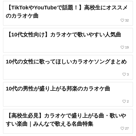
【TikTokやYouTubeで話題！】高校生にオススメ
のカラオケ曲
favorite_border
32
【10代女性向け】カラオケで歌いやすい人気曲
favorite_border
19
10代の女性に歌ってほしいカラオケソングまとめ
favorite_border
3
10代の男性が盛り上がる邦楽のカラオケ曲
favorite_border
2
【高校生必見】カラオケで盛り上がる曲・歌いや
すい楽曲｜みんなで歌える名曲特集
favorite_border
27