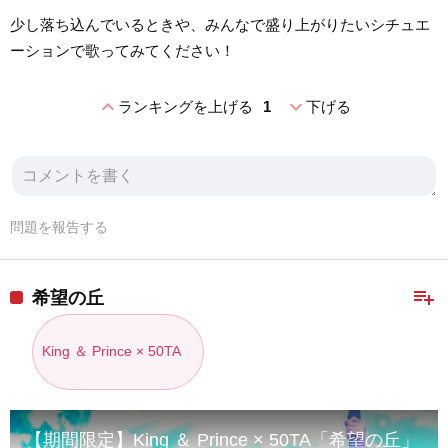
少し落ち込んでいるときや、みんなで盛り上がりたいシチュエ
ーションで歌ってみてください！
expand_less
expand_more
ランキングを上げる
1
下げる
問題を報告する
playlist_add
希望の丘
King ＆ Prince × 50TA
【期間限定】King ＆ Prince × 50TA「希望の丘」