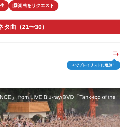
library_music
生
楽曲をリクエスト
タ曲（21〜30）
playlist_add
＋でプレイリストに追加！
rom LIVE Blu-ray/DVD「Tank-top of the D