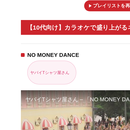
play_arrow
プレイリストを再
【10代向け】カラオケで盛り上がるネ
NO MONEY DANCE
ヤバイTシャツ屋さん
ヤバイTシャツ屋さん – 「NO MONEY DANCE」 f