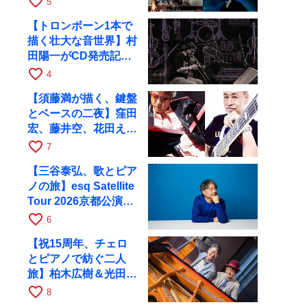
favorite_border
5
へ
【トロンボーン1本で
描く壮大な音世界】村
田陽一がCD発売記念
ツアーで9月4日に京
favorite_border
4
都へ
【須藤満が描く、鍵盤
とベースの二夜】窪田
宏、藤井空、花田えみ
と京都RAGで共演
favorite_border
7
【三谷泰弘、歌とピア
ノの旅】esq Satellite
Tour 2026京都公演を
10月に開催
favorite_border
6
【祝15周年、チェロ
とピアノで紡ぐ二人
旅】柏木広樹＆光田健
一が11月12日に京都
favorite_border
8
RAGへ