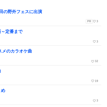
町田の野外フェスに出演
favorite_border
PR
3
新～定番まで
favorite_border
3
ススメのカラオケ曲
favorite_border
32
曲
favorite_border
19
とめ
favorite_border
3