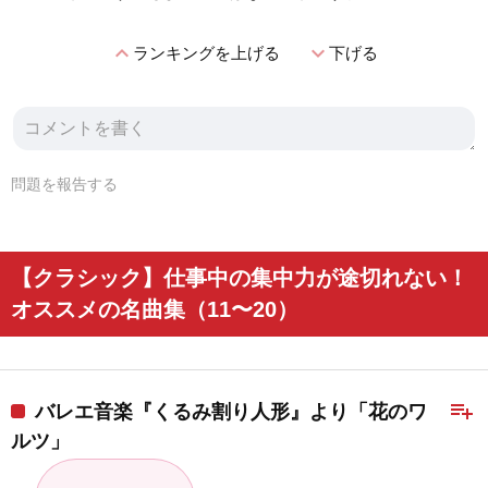
expand_less
expand_more
ランキングを上げる
下げる
問題を報告する
【クラシック】仕事中の集中力が途切れない！
オススメの名曲集（11〜20）
playlist_add
バレエ音楽『くるみ割り人形』より「花のワ
ルツ」