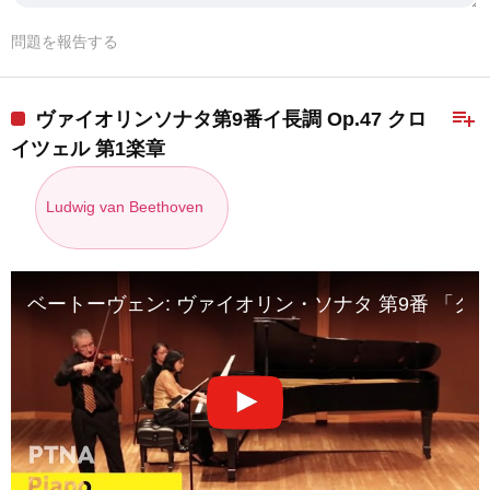
問題を報告する
playlist_add
ヴァイオリンソナタ第9番イ長調 Op.47 クロ
イツェル 第1楽章
Ludwig van Beethoven
ベートーヴェン: ヴァイオリン・ソナタ 第9番 「クロイツェル」,O