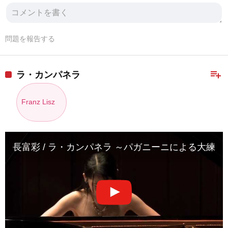
問題を報告する
playlist_add
ラ・カンパネラ
Franz Lisz
長富彩 / ラ・カンパネラ ～パガニーニによる大練習曲