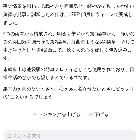
夜の情景を思わせる穏やかな雰囲気と、軽やかで親しみやすい
旋律が見事に調和した本作は、1787年8月にウィーンで完成し
ました。
4つの楽章から構成され、明るく華やかな第1楽章から、静かな
夜の雰囲気を漂わせる第2楽章、舞曲のような第3楽章、そして
生き生きとした第4楽章まで、聴く人の心を優しく包み込みま
す。
東武東上線池袋駅の発車メロディとしても使用されており、日
常生活のなかでも親しまれている曲です。
集中力を高めたいときや、心を落ち着かせたいときにピッタリ
の1曲といえるでしょう。
expand_less
expand_more
ランキングを上げる
下げる