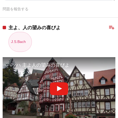
問題を報告する
playlist_add
主よ、人の望みの喜びよ
J.S.Bach
バッハ 主よ人の望みの喜びよ