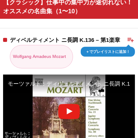
【クラシック】仕事中の集中力が途切れない！
オススメの名曲集（1〜10）
playlist_add
ディベルティメント ニ長調 K.136 – 第1楽章
＋でプレイリストに追加！
Wolfgang Amadeus Mozart
モーツァルト：ディヴェルティメント ニ長調 K.136 