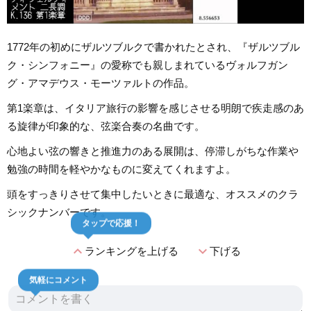
1772年の初めにザルツブルクで書かれたとされ、『ザルツブル
ク・シンフォニー』の愛称でも親しまれているヴォルフガン
グ・アマデウス・モーツァルトの作品。
第1楽章は、イタリア旅行の影響を感じさせる明朗で疾走感のあ
る旋律が印象的な、弦楽合奏の名曲です。
心地よい弦の響きと推進力のある展開は、停滞しがちな作業や
勉強の時間を軽やかなものに変えてくれますよ。
頭をすっきりさせて集中したいときに最適な、オススメのクラ
シックナンバーです。
タップで応援！
expand_less
expand_more
ランキングを上げる
下げる
気軽にコメント