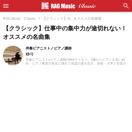
RAG Music - Classic
【クラシック】仕...オススメの名曲集
【クラシック】仕事中の集中力が途切れない！
オススメの名曲集
伴奏ピアニスト／ピアノ講師
ゆり
伴奏ピアニスト×ピアノ講師×Webライター。4歳からピアノを習い始
め、ピアノ教室の先生に憧れて音楽の道を志す。高校・大学と音楽の
専門課程に進み、器楽や歌の伴奏のおもしろさに目覚める。現在、ピ
アノを教える傍ら、地元愛知を中心にフルート・声楽・合唱等の伴奏
者として活動している。レッスンを通して生徒たちから流行の曲を教
わることも多く、邦楽・洋楽・CM曲など、ジャンルを問わずなんでも
ピアノで弾いてみるのが趣味。2021年より、Webライターとしての活
動もスタート。音楽をはじめさまざまなジャンルの執筆にあたってい
る。