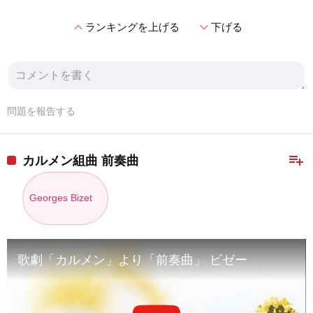
expand_less
expand_more
ランキングを上げる
下げる
問題を報告する
playlist_add
カルメン組曲 前奏曲
Georges Bizet
歌劇「カルメン」より「前奏曲」 ビゼー