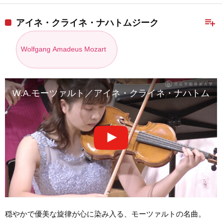
playlist_add
アイネ・クライネ・ナハトムジーク
Wolfgang Amadeus Mozart
W.A.モーツァルト／アイネ・クライネ・ナハトムジーク
穏やかで優美な旋律が心に染み入る、モーツァルトの名曲。