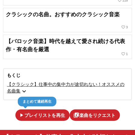
favorite_border
115
クラシックの名曲。おすすめのクラシック音楽
favorite_border
3
【バロック音楽】時代を越えて愛され続ける代表
作・有名曲を厳選
favorite_border
1
もくじ
【クラシック】仕事中の集中力が途切れない！オススメの
expand_more
名曲集
まとめて連続再生
play_arrow
library_music
プレイリストを再生
楽曲をリクエスト