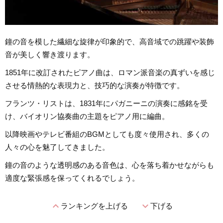
鐘の音を模した繊細な旋律が印象的で、高音域での跳躍や装飾
音が美しく響き渡ります。
1851年に改訂されたピアノ曲は、ロマン派音楽の真ずいを感じ
させる情熱的な表現力と、技巧的な演奏が特徴です。
フランツ・リストは、1831年にパガニーニの演奏に感銘を受
け、バイオリン協奏曲の主題をピアノ用に編曲。
以降映画やテレビ番組のBGMとしても度々使用され、多くの
人々の心を魅了してきました。
鐘の音のような透明感のある音色は、心を落ち着かせながらも
適度な緊張感を保ってくれるでしょう。
expand_less
expand_more
ランキングを上げる
下げる