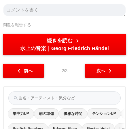
問題を報告する
chevron_right
続きを読む
水上の音楽
Georg Friedrich Händel
chevron_left
chevron_right
前へ
2/3
次へ
search
集中力UP
朝の準備
優雅な時間
テンションUP
Bedřich Smetana
Edward Elgar
Gustav Holst
Ludw