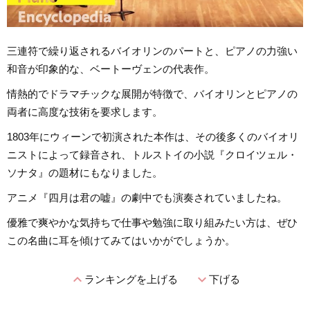
三連符で繰り返されるバイオリンのパートと、ピアノの力強い
和音が印象的な、ベートーヴェンの代表作。
情熱的でドラマチックな展開が特徴で、バイオリンとピアノの
両者に高度な技術を要求します。
1803年にウィーンで初演された本作は、その後多くのバイオリ
ニストによって録音され、トルストイの小説『クロイツェル・
ソナタ』の題材にもなりました。
アニメ『四月は君の嘘』の劇中でも演奏されていましたね。
優雅で爽やかな気持ちで仕事や勉強に取り組みたい方は、ぜひ
この名曲に耳を傾けてみてはいかがでしょうか。
expand_less
expand_more
ランキングを上げる
下げる