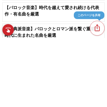
【バロック音楽】時代を越えて愛され続ける代表
作・有名曲を厳選
このページを共有
favorite_border
1
ios_share
【古典派音楽】バロックとロマン派を繋ぐ重要な
swipe
指先で音楽をブラウズ
時代に生まれた名曲を厳選
【名作クラシック】涙が出るほど美しい珠玉の名
曲を一挙紹介
favorite_border
70
content_copy
【ベートーヴェン】名曲、代表曲をピックアッ
プ！
play_arrow
favorite_border
4
【ロマン派の名曲】魂を揺さぶる珠玉の有名作品
favorite_border
を一挙紹介！