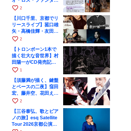
オ・ロス・ファンダン
ゴスが10月9日にRAG
favorite_border
2
で公演
【川口千里、京都でリ
リースライブ】菰口雄
矢・高橋佳輝・友田ジ
ュンと9月28日にRAG
favorite_border
2
へ
【トロンボーン1本で
描く壮大な音世界】村
田陽一がCD発売記念
ツアーで9月4日に京
favorite_border
1
都へ
【須藤満が描く、鍵盤
とベースの二夜】窪田
宏、藤井空、花田えみ
と京都RAGで共演
favorite_border
2
【三谷泰弘、歌とピア
ノの旅】esq Satellite
Tour 2026京都公演を
10月に開催