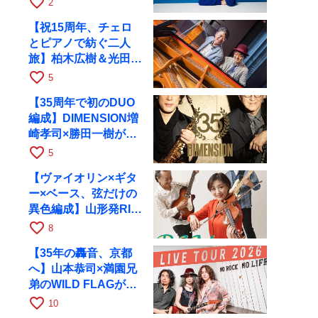
favorite_border
2
【祝15周年、チェロ
とピアノで紡ぐ二人
旅】柏木広樹＆光田健
一が11月12日に京都
favorite_border
5
RAGへ
【35周年で初のDUO
編成】DIMENSION増
崎孝司×勝田一樹が10
月11日に京都RAGへ
favorite_border
5
【ヴァイオリン×ギタ
ー×ベース、弦だけの
異色編成】山形発RIM
が初全国ツアーで8月
favorite_border
8
17日にRAGへ
【35年の轟音、京都
へ】山本恭司×満園兄
弟のWILD FLAGが8
月6日にRAGでライブ
favorite_border
10