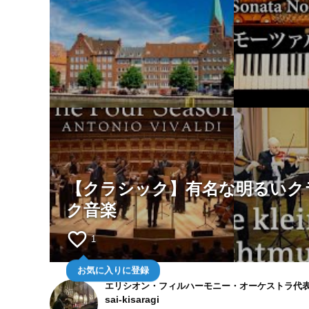
【クラシック】有名な明るいク
ク音楽
favorite_border
1
お気に入りに登録
エリシオン・フィルハーモニー・オーケストラ代
sai-kisaragi