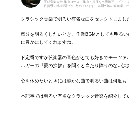
平成音楽大学 作曲コース。作曲・指揮を出田敬三、ピアノ
佐賀県で地域活性化に努めています。九州各地の吹奏楽、オ
本市で行われたプロのゲーム・アニメ音楽のオーケストラ
ントラバスで参加。2016年CAPCOM九州ツアーではオ
ーム・アニメ演奏楽団「エリシオン・フィルハーモニー・
クラシック音楽で明るい有名な曲をセレクトしまし
どを担当しています。
気分を明るくしたいとき、作業BGMとしても明る
に豊かにしてくれますね。
ド定番ですが弦楽器の音色がとても好きでモーツァ
ルガーの『愛の挨拶』を聞くと当たり障りのない演
心を休めたいときには静かな曲で明るい曲は何度も
本記事では明るい有名なクラシック音楽を紹介して