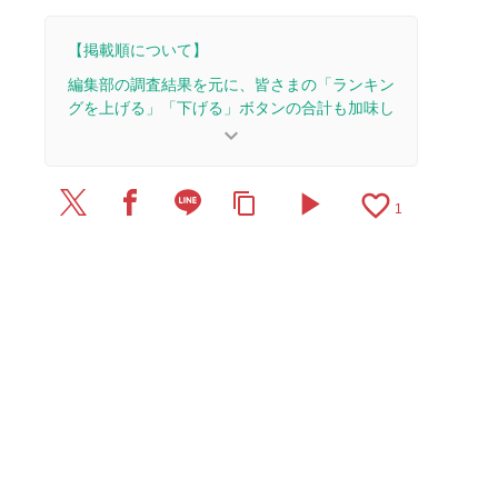
【掲載順について】
編集部の調査結果を元に、皆さまの「ランキン
グを上げる」「下げる」ボタンの合計も加味し
て決まります。
keyboard_arrow_down
【更新履歴】
play_arrow
favorite_border
content_copy
2026/7/2：記事を公開しました。
1