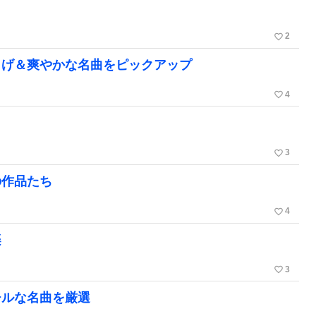
favorite_border
2
しげ＆爽やかな名曲をピックアップ
favorite_border
4
favorite_border
3
の作品たち
favorite_border
4
楽
favorite_border
3
チルな名曲を厳選