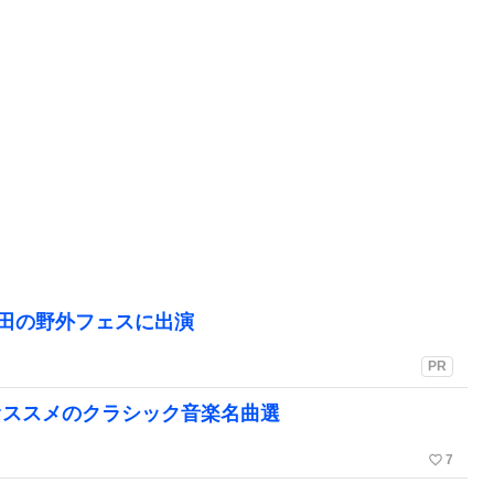
町田の野外フェスに出演
PR
オススメのクラシック音楽名曲選
favorite_border
7