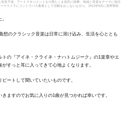
を吉良千波、アートマネジメントを小西たくま各氏に師事。地域と音楽をテーマに地元
ーケストラにコントラバス奏者として活動をおこないながら、2012年9月に長野県松
「エミネンス・オーケストラ」のオーケストラキャンプ「国境なきオーケストラ」にコ
ーケストラメンバーとして参加の他、公演スタッフも担当。現在は佐賀県及び福岡県のゲ
オーケストラ」、「福岡ゲームミュージック吹奏楽団」運営代表、指揮・編曲、広報な
た。
い曲想のクラシック音楽は日常に溶け込み、生活を心ととも
ルトの『アイネ・クライネ・ナハトムジーク』の1楽章やエ
奏がすっと耳に入ってきて心地よくなります。
リピートして聞いていたいものです。
いきますのでお気に入りの1曲が見つかれば幸いです。