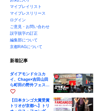
マイプレイリスト
マイプレスリリース
ログイン
ご意見・お問い合わせ
誤字脱字の訂正
編集部について
京都RAGについて
新着記事
ダイアモンド☆ユカ
イ、Chage×吉田山田
ら町田の野外フェスに
出演
favorite_border
【日本タンゴ大賞受賞
トリオが京都へ】トリ