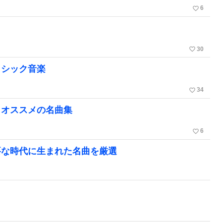
favorite_border
6
favorite_border
30
ラシック音楽
favorite_border
34
！オススメの名曲集
favorite_border
6
要な時代に生まれた名曲を厳選