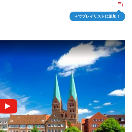
playlist_add
＋でプレイリストに追加！