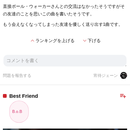
直接ポール・ウォーカーさんとの交流はなかったそうですがそ
の友達のことを思いこの曲を書いたそうです。
もう会えなくなってしまった友達を優しく送り出す1曲です。
expand_less
expand_more
ランキングを上げる
下げる
問題を報告する
宵待ジェーン
playlist_add
Best Friend
B.o.B