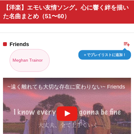
【洋楽】エモい友情ソング。心に響く絆を描い
た名曲まとめ（51〜60）
playlist_add
Friends
＋でプレイリストに追加！
Meghan Trainor
~遠く離れても大切な存在に変わりない~ Friends – Meg