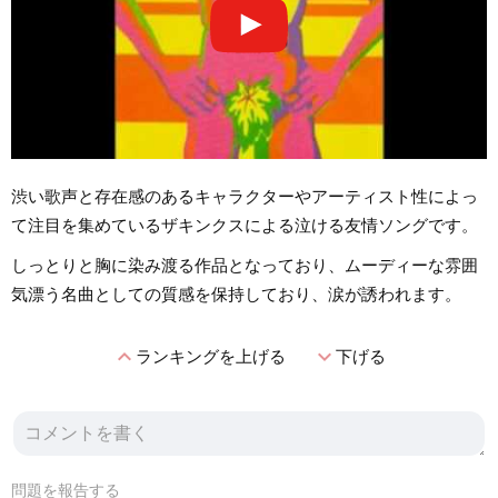
渋い歌声と存在感のあるキャラクターやアーティスト性によっ
て注目を集めているザキンクスによる泣ける友情ソングです。
しっとりと胸に染み渡る作品となっており、ムーディーな雰囲
気漂う名曲としての質感を保持しており、涙が誘われます。
expand_less
expand_more
ランキングを上げる
下げる
問題を報告する