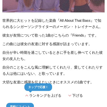
世界的に大ヒットを記録した楽曲『All About That Bass』で知
られるシンガーソングライターのメーガン・トレイナーさん。
彼女が友情について歌った1曲がこちらの『Friends』です。
この曲には彼女の友達に対する感謝が詰まっています。
自分が辛い時期を過ごしているときに手を差し伸べてくれた彼
女の友人たち。
自分のことをこんな風に理解してくれたり、愛してくれたりす
る人は他にはいない、と歌っています。
大切な友達に感謝を伝えたいときにオススメの1曲です。
タップで応援！
expand_less
expand_more
ランキングを上げる
下げる
気軽にコメント