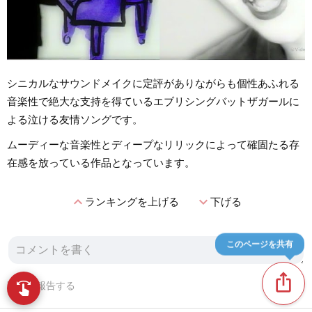
シニカルなサウンドメイクに定評がありながらも個性あふれる
音楽性で絶大な支持を得ているエブリシングバットザガールに
よる泣ける友情ソングです。
ムーディーな音楽性とディープなリリックによって確固たる存
在感を放っている作品となっています。
expand_less
expand_more
ランキングを上げる
下げる
このページを共有
ios_share
swipe
問題を報告する
指先で音楽をブラウズ