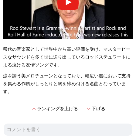
稀代の音楽家として世界中から高い評価を受け、マスターピー
スなサウンドを多く世に送り出しているロッドステュワートに
よる泣ける友情ソングです。
涙を誘う美メロチューンとなっており、幅広い層において支持
を集める作風がしっとりと胸を締め付ける名曲となっていま
す。
expand_less
expand_more
ランキングを上げる
下げる