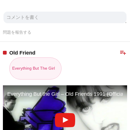
問題を報告する
playlist_add
Old Friend
Everything But The Girl
Everything But the Girl – Old Friends 1991 (Official