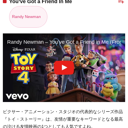
playlist_add
You’ve Got a Friend In Me
Randy Newman
Randy Newman – You’ve Got a Friend in Me (From “T
ピクサー・アニメーション・スタジオの代表的なシリーズ作品
『トイ・ストーリー』は、友情が重要なキーワードとなる最高
の泣ける友情映画の1つとしても人気ですよね。