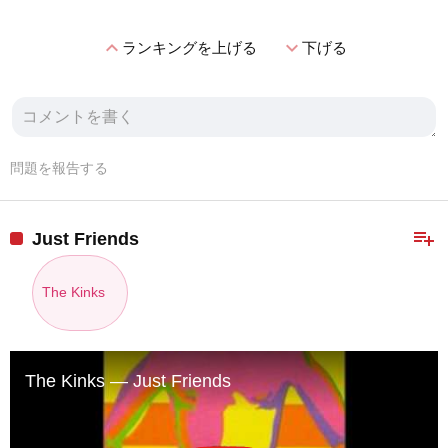
expand_less
expand_more
ランキングを上げる
下げる
問題を報告する
playlist_add
Just Friends
The Kinks
The Kinks — Just Friends