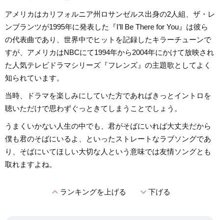
アメリカはカリフォルニア州ロサンゼルス出身の2人組、ザ・レ
ンブランツが1995年に発表した『I’ll Be There for You』は彼ら
の代表曲であり、世界中でヒットを記録したキラーチューンで
すが、アメリカはNBCにて1994年から2004年にかけて放映され
た人気テレビドラマシリーズ『フレンズ』の主題歌としてよく
知られています。
当時、ドラマを楽しみにしていた方であればきっとイントロを
聴いただけで思わずぐっときてしまうことでしょう。
うまくいかない人生の中でも、君がそばにいれば大丈夫だから
僕も君のそばにいるよ、といったストレートなラブソングであ
り、そばにいてほしい大切な人という意味では友情ソングとも
取れますよね。
expand_less
expand_more
ランキングを上げる
下げる