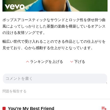
ポップスアコースティックなサウンドとロック性を併せ持つ曲
風によってしっかりとした基盤の楽曲を構築しているオアシス
の泣ける友情ソングです。
幅広い世代で受け入れることのできる作品としての仕上がりを
見せており、心から感動する仕上がりとなっています。
expand_less
expand_more
ランキングを上げる
下げる
問題を報告する
playlist_add
You’re My Best Friend