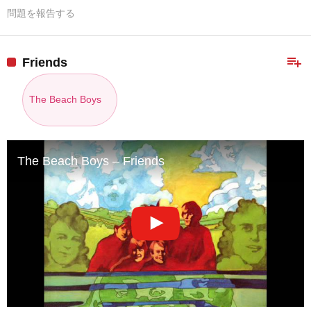
問題を報告する
playlist_add
Friends
The Beach Boys
The Beach Boys – Friends