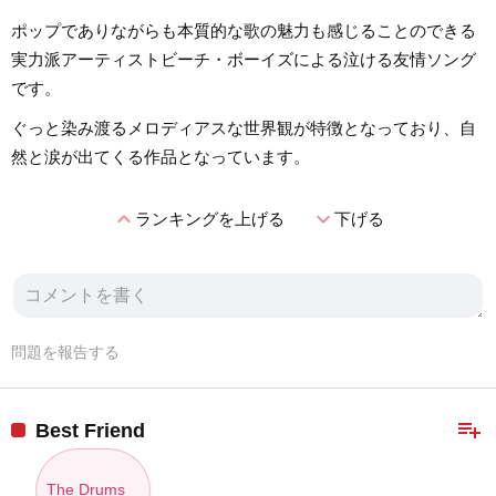
ポップでありながらも本質的な歌の魅力も感じることのできる
実力派アーティストビーチ・ボーイズによる泣ける友情ソング
です。
ぐっと染み渡るメロディアスな世界観が特徴となっており、自
然と涙が出てくる作品となっています。
expand_less
expand_more
ランキングを上げる
下げる
問題を報告する
playlist_add
Best Friend
The Drums