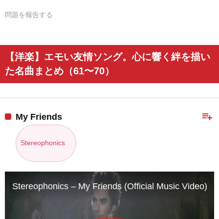
問題を報告する
【洋楽】エモい友情ソング。心に響く絆を描い
た名曲まとめ（61〜70）
playlist_add
My Friends
Stereophonics
Stereophonics – My Friends (Official Music Video)