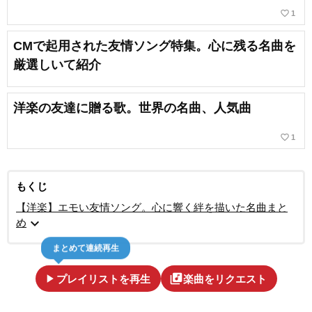
favorite_border
1
CMで起用された友情ソング特集。心に残る名曲を
厳選しいて紹介
洋楽の友達に贈る歌。世界の名曲、人気曲
favorite_border
1
もくじ
【洋楽】エモい友情ソング。心に響く絆を描いた名曲まと
expand_more
め
まとめて連続再生
play_arrow
library_music
プレイリストを再生
楽曲をリクエスト