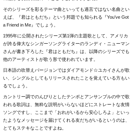
そのシリーズを彩るテーマ曲といっても過言ではない名曲とい
えば、『君はともだち』という邦題でも知られる『You’ve Got
a Friend in Me』でしょう。
1995年に公開されたシリーズ第1弾の主題歌として、アメリカ
が誇る偉大なシンガーソングライターのランディ・ニューマン
さんが書き下ろした『君はともだち』は、以降のシリーズでも
他のアーティストが歌う形で使われています。
日本語の吹替えバージョンではダイアモンド☆ユカイさんが歌
い、シングルとしてもリリースされたことを覚えている方もい
るでしょう。
カントリー調でのんびりとしたテンポとアンサンブルの中で歌
われる歌詞は、無粋な説明がいらないほどにストレートな友情
ソングですし、ここまで「おれがいるから安心しろよ」といっ
たようなメッセージを届けてくれる友だちがいるというのは、
とてもステキなことですよね。