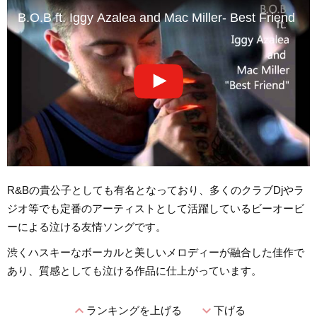
B.O.B ft. Iggy Azalea and Mac Miller- Best Friend
R&Bの貴公子としても有名となっており、多くのクラブDjやラ
ジオ等でも定番のアーティストとして活躍しているビーオービ
ーによる泣ける友情ソングです。
渋くハスキーなボーカルと美しいメロディーが融合した佳作で
あり、質感としても泣ける作品に仕上がっています。
expand_less
expand_more
ランキングを上げる
下げる