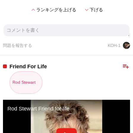
expand_less
expand_more
ランキングを上げる
下げる
問題を報告する
KOH-1
playlist_add
Friend For Life
Rod Stewart
Rod Stewart Friend for life