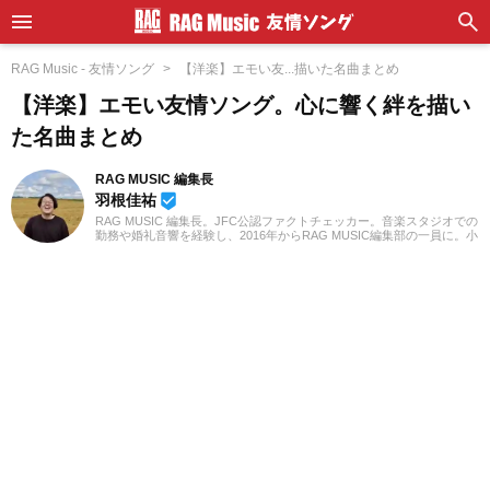
RAG Music - 友情ソング
【洋楽】エモい友...描いた名曲まとめ
【洋楽】エモい友情ソング。心に響く絆を描い
た名曲まとめ
RAG MUSIC 編集長
羽根佳祐
beenhere
RAG MUSIC 編集長。JFC公認ファクトチェッカー。音楽スタジオでの
勤務や婚礼音響を経験し、2016年からRAG MUSIC編集部の一員に。小
学校ではマーチング、中学校では吹奏楽でクラリネット、高校以降は
バンドでドラムと、さまざまな楽器を経験。各種楽曲紹介記事をはじ
め、各地の音楽フェスの紹介記事やライブレポートなど、自身の音楽
活動やこれまでの業務で培った経験を元に日々記事を制作していま
す。音楽は国内外のロックはもちろん、最近ではJ-POPも広く好んで
聴いています。