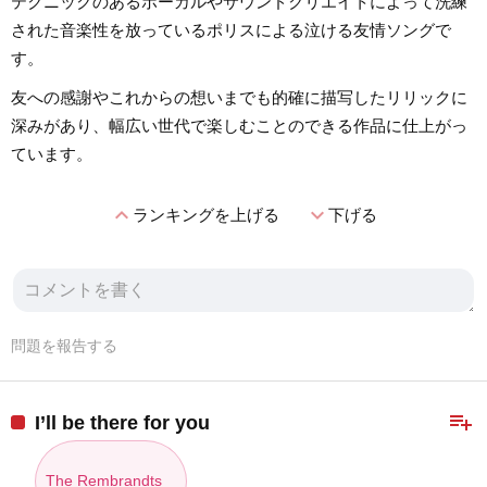
テクニックのあるボーカルやサウンドクリエイトによって洗練
された音楽性を放っているポリスによる泣ける友情ソングで
す。
友への感謝やこれからの想いまでも的確に描写したリリックに
深みがあり、幅広い世代で楽しむことのできる作品に仕上がっ
ています。
expand_less
expand_more
ランキングを上げる
下げる
問題を報告する
playlist_add
I’ll be there for you
The Rembrandts