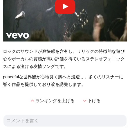
ロックのサウンドが爽快感を含有し、リリックの特徴的な遊び
心やボーカルの質感が高い評価を得ているステレオフォニック
スによる泣ける友情ソングです。
peacefulな世界観が心地良く胸へと浸透し、多くのリスナーに
響く作品を提供しており涙を誘発します。
expand_less
expand_more
ランキングを上げる
下げる