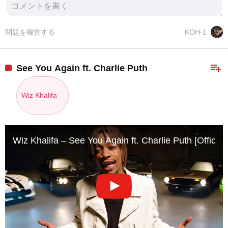
問題を報告する
KOH-1
playlist_add
See You Again ft. Charlie Puth
Wiz Khalifa
Wiz Khalifa – See You Again ft. Charlie Puth [Officia