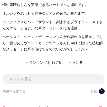
情の素晴らしさを実感できるハートフルな楽曲です。
オルガンを思わせる軽快なピアノの音色が響きます。
メロディアスなバンドサウンドに刻まれるブライアン・メイさ
んのエモーショナルなギターフレーズにも注目。
ベーシスト、ジョン・ディーコンさんが作詞作曲を担当してお
り、妻であるヴェロニカ・テツラフさんに向けて贈った感動的
なメッセージに耳を傾けてみてはいかがでしょうか？
expand_less
expand_more
ランキングを上げる
下げる
問題を報告する
無糖