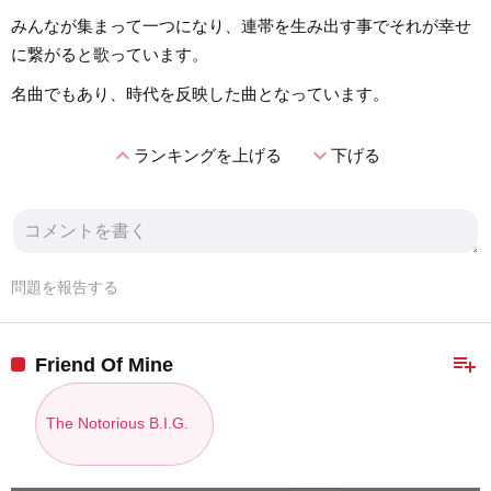
みんなが集まって一つになり、連帯を生み出す事でそれが幸せ
に繋がると歌っています。
名曲でもあり、時代を反映した曲となっています。
expand_less
expand_more
ランキングを上げる
下げる
問題を報告する
playlist_add
Friend Of Mine
The Notorious B.I.G.