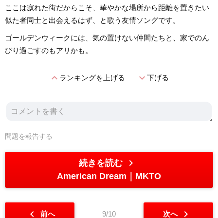
ここは寂れた街だからこそ、華やかな場所から距離を置きたい
似た者同士と出会えるはず、と歌う友情ソングです。
ゴールデンウィークには、気の置けない仲間たちと、家でのん
びり過ごすのもアリかも。
expand_less
expand_more
ランキングを上げる
下げる
問題を報告する
chevron_right
続きを読む
American Dream
MKTO
chevron_left
chevron_right
前へ
9/10
次へ