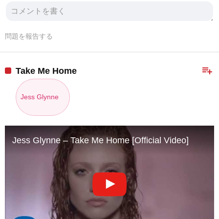
問題を報告する
playlist_add
Take Me Home
Jess Glynne
Jess Glynne – Take Me Home [Official Video]