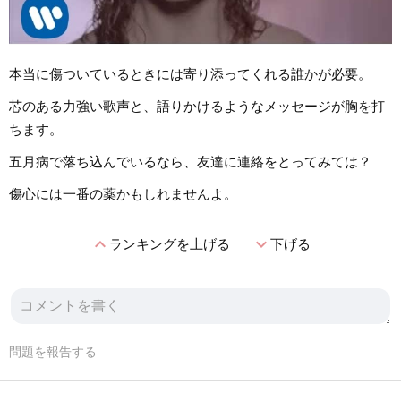
本当に傷ついているときには寄り添ってくれる誰かが必要。
芯のある力強い歌声と、語りかけるようなメッセージが胸を打
ちます。
五月病で落ち込んでいるなら、友達に連絡をとってみては？
傷心には一番の薬かもしれませんよ。
expand_less
expand_more
ランキングを上げる
下げる
問題を報告する