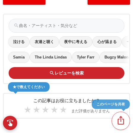
search
泣ける
友達と聴く
夜中に考える
心が温まる
一
Samia
The Linda Lindas
Tyler Farr
Bugzy Malone
search
レビューを検索
★で教えてください
この記事はお役に立ちましたか？
このページを共有
★
★
★
★
★
まだ評価がありません
ios_share
swipe
指先で音楽をブラウズ