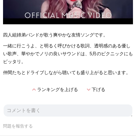
四人組姉弟バンドが歌う爽やかな友情ソングです。
一緒に行こうよ、と明るく呼びかける歌詞、透明感のある優し
い歌声、華やかでノリの良いサウンドは、5月のピクニックにも
ピッタリ。
仲間たちとドライブしながら聴いても盛り上がると思います。
expand_less
expand_more
ランキングを上げる
下げる
問題を報告する