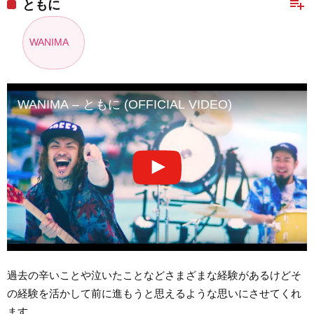
playlist_add
ともに
WANIMA
WANIMA – ともに (OFFICIAL VIDEO)
過去の辛いことや泣いたことなどさまざまな経験があるけどそ
の経験を活かして前に進もうと思えるような思いにさせてくれ
ます。