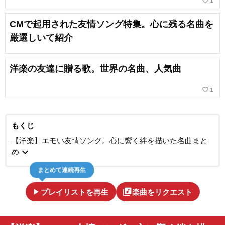
favorite_border
1
CMで起用された友情ソング特集。心に残る名曲を
厳選しいて紹介
洋楽の友達に贈る歌。世界の名曲、人気曲
favorite_border
1
もくじ
【洋楽】エモい友情ソング。心に響く絆を描いた名曲まと
expand_more
め
まとめて連続再生
play_arrow
library_music
プレイリストを再生
楽曲をリクエスト