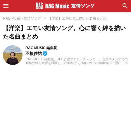
RAG Music - 友情ソング
【洋楽】エモい友...描いた名曲まとめ
【洋楽】エモい友情ソング。心に響く絆を描い
た名曲まとめ
RAG MUSIC 編集長
羽根佳祐
beenhere
RAG MUSIC 編集長。JFC公認ファクトチェッカー。音楽スタジオでの
勤務や婚礼音響を経験し、2016年からRAG MUSIC編集部の一員に。小
学校ではマーチング、中学校では吹奏楽でクラリネット、高校以降は
バンドでドラムと、さまざまな楽器を経験。各種楽曲紹介記事をはじ
め、各地の音楽フェスの紹介記事やライブレポートなど、自身の音楽
活動やこれまでの業務で培った経験を元に日々記事を制作していま
す。音楽は国内外のロックはもちろん、最近ではJ-POPも広く好んで
聴いています。