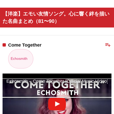
【洋楽】エモい友情ソング。心に響く絆を描い
た名曲まとめ（81〜90）
playlist_add
Come Together
Echosmith
Echosmith – Come Together [Official Music Video]