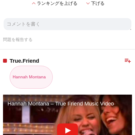
expand_less
expand_more
ランキングを上げる
下げる
問題を報告する
playlist_add
True.Friend
Hannah Montana
Hannah Montana – True Friend Music Video