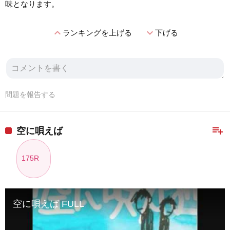
味となります。
expand_less
expand_more
ランキングを上げる
下げる
問題を報告する
playlist_add
空に唄えば
175R
空に唄えば FULL