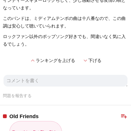
インディーズギターロックらしく、少し感動させる友情の唄と
なっています。
このバンドは、ミディアムテンポの曲は十八番なので、この曲
調は安心して聴いていられます。
ロックファン以外のポップソング好きでも、間違いなく気に入
るでしょう。
expand_less
expand_more
ランキングを上げる
下げる
問題を報告する
playlist_add
Old Friends