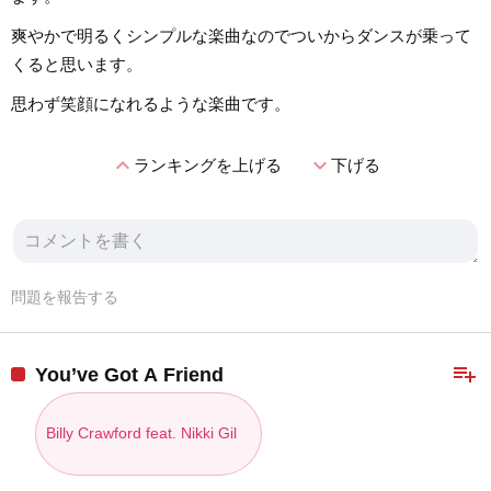
爽やかで明るくシンプルな楽曲なのでついからダンスが乗って
くると思います。
思わず笑顔になれるような楽曲です。
expand_less
expand_more
ランキングを上げる
下げる
問題を報告する
playlist_add
You’ve Got A Friend
Billy Crawford feat. Nikki Gil