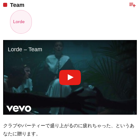
playlist_add
Team
Lorde
Lorde – Team
クラブやパーティーで盛り上がるのに疲れちゃった、というあ
なたに贈ります。