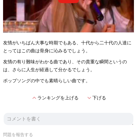
友情がいちばん大事な時期でもある、十代から二十代の人達に
とってはこの曲は骨身に沁みるでしょう。
友情の有り難味がわかる曲であり、その貴重な瞬間というの
は、さらに人生が経過して分かるでしょう。
ポップソングの中でも素晴らしい曲です。
expand_less
expand_more
ランキングを上げる
下げる
問題を報告する