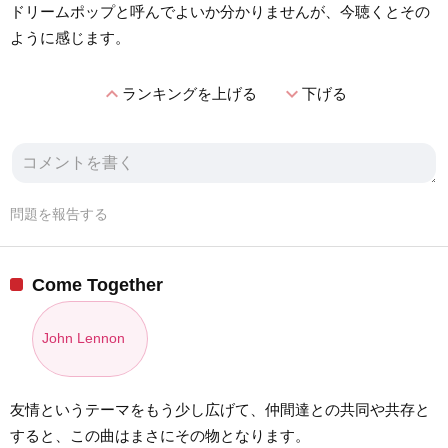
ドリームポップと呼んでよいか分かりませんが、今聴くとその
ように感じます。
expand_less
expand_more
ランキングを上げる
下げる
問題を報告する
Come Together
John Lennon
友情というテーマをもう少し広げて、仲間達との共同や共存と
すると、この曲はまさにその物となります。