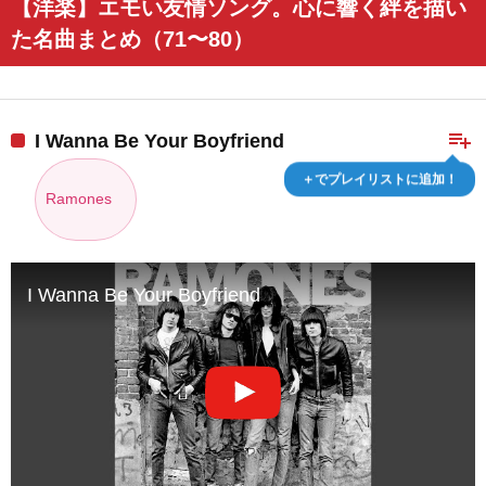
【洋楽】エモい友情ソング。心に響く絆を描い
た名曲まとめ（71〜80）
playlist_add
I Wanna Be Your Boyfriend
＋でプレイリストに追加！
Ramones
I Wanna Be Your Boyfriend