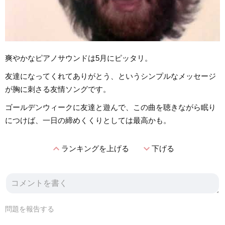
爽やかなピアノサウンドは5月にピッタリ。
友達になってくれてありがとう、というシンプルなメッセージ
が胸に刺さる友情ソングです。
ゴールデンウィークに友達と遊んで、この曲を聴きながら眠り
につけば、一日の締めくくりとしては最高かも。
expand_less
expand_more
ランキングを上げる
下げる
問題を報告する