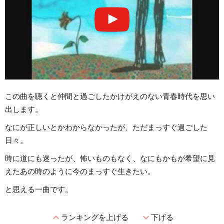
この曲を聴くと仲間と過ごしたかけがえのない青春時代を思い
出します。
なにが正しいとかわからなかったが、ただまっすぐ過ごした
日々。
時に道にも迷ったが、怖いものもなく、なにもかもが希望に見
えたあの時のように今のまっすぐ生きたい。
と思える一曲です。
expand_less
expand_more
ランキングを上げる
下げる