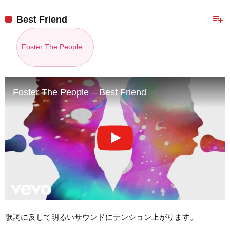
playlist_add
Best Friend
Foster The People
Foster The People – Best Friend
歌詞に反して明るいサウンドにテンション上がります。