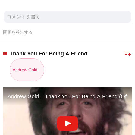
問題を報告する
playlist_add
Thank You For Being A Friend
Andrew Gold
Andrew Gold – Thank You For Being A Friend (Offici