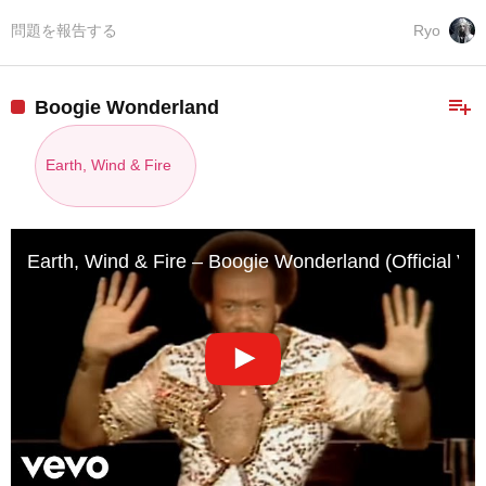
問題を報告する
Ryo
playlist_add
Boogie Wonderland
Earth, Wind & Fire
Earth, Wind & Fire – Boogie Wonderland (Official Vi