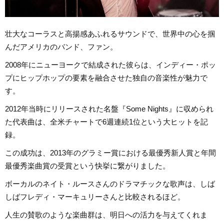
壮大なコーラスと高揚感あふれるサウンドで、世界中の心を掴
んだアメリカのバンド、ファン。
2008年にニューヨークで結成された彼らは、インディー・ポッ
プにヒップホップの要素を融合させた独自の音楽性が魅力で
す。
2012年当時にリリースされた名盤『Some Nights』に収められ
た代表曲は、全米チャートで6週連続1位という大ヒットを記
録。
この成功は、2013年のグラミー賞における最優秀新人賞と年間
最優秀楽曲賞の受賞という快挙に繋がりました。
ボーカルのネイト・ルースさんのドラマチックな歌声は、しば
しばフレディ・マーキュリーさんと比較されるほど。
人生の賛歌のような楽曲群は、明日への活力を与えてくれま