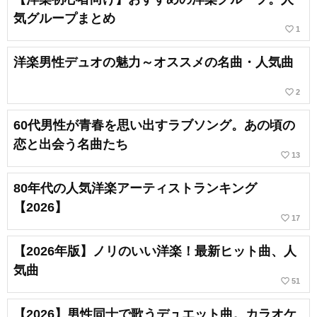
気グループまとめ
favorite_border
1
洋楽男性デュオの魅力～オススメの名曲・人気曲
favorite_border
2
60代男性が青春を思い出すラブソング。あの頃の
恋と出会う名曲たち
favorite_border
13
80年代の人気洋楽アーティストランキング
【2026】
favorite_border
17
【2026年版】ノリのいい洋楽！最新ヒット曲、人
気曲
favorite_border
51
【2026】男性同士で歌うデュエット曲。カラオケ