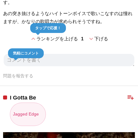
す。
あの突き抜けるようなハイトーンボイスで歌いこなすのは憧れ
ますが、かなりの歌唱力が求められそうですね。
タップで応援！
expand_less
expand_more
ランキングを上げる
1
下げる
気軽にコメント
問題を報告する
playlist_add
I Gotta Be
Jagged Edge