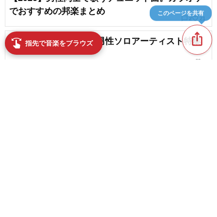
でおすすめの邦楽まとめ
このページを共有
chat_bubble_outline
favorite_border
2
21
ios_share
必聴！おすすめ！洋楽男性ソロアーティスト特集
swipe
指先で音楽をブラウズ
favorite_border
4
名曲ばかり！Z世代におすすめしたい男性アーティ
ストのラブソング
favorite_border
6
content_copy
ハスキーボイスが魅力の洋楽男性ボーカル・アー
ティスト
play_arrow
favorite_border
6
タイトルが「i wanna」から始まる男性が歌う洋楽
favorite_border
まとめ
favorite_border
1
【2026】一度は聴いたことのある洋楽～話題の新