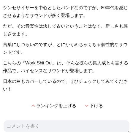
シンセサイザーを中心としたバンドなのですが、80年代を感じ
させるようなサウンドが多く登場します。
ただ、その音楽性は決して古いということはなく、新しさも感
じさせます。
言葉にしづらいのですが、とにかくめちゃくちゃ個性的なサウ
ンドです。
こちらの『Work Shit Out』は、そんな彼らの集大成とも言える
作品で、ハイセンスなサウンドが登場します。
日本の曲もカバーしているので、ぜひチェックしてみてくださ
い！
expand_less
expand_more
ランキングを上げる
下げる