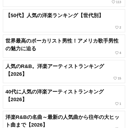
favorite_border
113
【50代】人気の洋楽ランキング【世代別】
favorite_border
2
世界最高のボーカリスト男性！アメリカ歌手男性
の魅力に迫る
favorite_border
4
人気のR&B。洋楽アーティストランキング
【2026】
favorite_border
15
40代に人気の洋楽アーティストランキング
【2026】
favorite_border
1
洋楽R&Bの名曲～最新の人気曲から往年の大ヒッ
ト曲まで【2026】