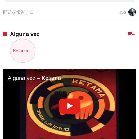
問題を報告する
Ryo
playlist_add
Alguna vez
Ketama
Alguna vez – Ketama