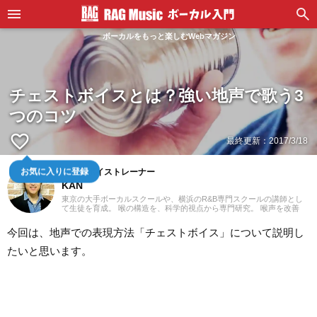
ボーカルをもっと楽しむWebマガジン
チェストボイスとは？強い地声で歌う3
つのコツ
favorite_border
最終更新：
2017/3/18
お気に入りに登録
仙台のボイストレーナー
KAN
東京の大手ボーカルスクールや、横浜のR&B専門スクールの講師とし
て生徒を育成。 喉の構造を、科学的視点から専門研究。 喉声を改善
し、高音を楽に出す従来のボイストレーニングとは全く違うトレーニ
ング法で多くの悩みを解決し、延べ300人以上の指導に当たる。 現在
今回は、地声での表現方法「チェストボイス」について説明し
は、宮城県仙台で指導しています。LOOSE VOICEでは、随時、体験レ
ッスンを実施しております。実際に、あなたの声を聞かせて頂き、ア
たいと思います。
ドバイスいたします。また、出張レッスンも対応しておりますので、
ご依頼頂ければ、あなたの街にもお伺いいたします。ぜひ、あなたの
夢を応援させてください。その他、質問、お問合せも、お気軽にお寄
せ下さい。