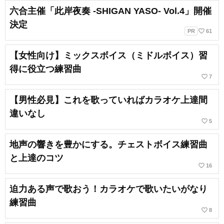
六合主催「此岸夜奏 -SHIGAN YASO- Vol.4」開催
決定
favorite_border
PR
61
【女性向け】ミックスボイス（ミドルボイス）習
得に役立つ練習曲
favorite_border
7
【男性必見】これを歌っていればカラオケ上達間
違いなし
favorite_border
5
地声の響きを豊かにする。チェストボイス練習曲
と上達のコツ
favorite_border
16
迫力ある声で歌おう！カラオケで歌いたいがなり
練習曲
favorite_border
8