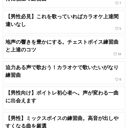
favorite_border
7
【男性必見】これを歌っていればカラオケ上達間
違いなし
favorite_border
5
地声の響きを豊かにする。チェストボイス練習曲
と上達のコツ
favorite_border
16
迫力ある声で歌おう！カラオケで歌いたいがなり
練習曲
favorite_border
8
【男性向け】ボイトレ初心者へ。声が変わる一曲
に出会えます
【男性】ミックスボイスの練習曲。高音が出しや
すくなる曲を厳選