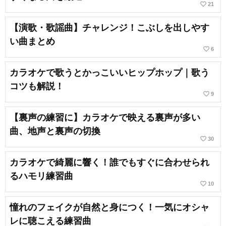
favorite_border
21
【演歌・歌謡曲】チャレンジ！こぶしを出しやす
い曲まとめ
favorite_border
6
カラオケで歌うとかっこいいヒップホップ｜歌う
コツも解説！
favorite_border
9
【裏声の練習に】カラオケで映える裏声が多い
曲、地声と裏声の切換
favorite_border
30
カラオケで綺麗に響く！誰でもすぐに合わせられ
るハモリ練習曲
favorite_border
10
憧れのフェイクが自然と身につく！一気にオシャ
レに聴こえる練習曲