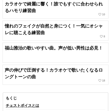
カラオケで綺麗に響く！誰でもすぐに合わせられ
るハモリ練習曲
favorite_border
10
憧れのフェイクが自然と身につく！一気にオシャ
レに聴こえる練習曲
favorite_border
8
福山雅治の歌いやすい曲。声が低い男性は必見！
声の伸びで圧倒する！カラオケで歌いたくなるロ
ングトーンの曲
favorite_border
18
もくじ
チェストボイスとは