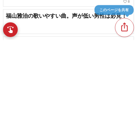
favorite_border
8
このページを共有
福山雅治の歌いやすい曲。声が低い男性は必見！
ios_share
swipe
指先で音楽をブラウズ
声の伸びで圧倒する！カラオケで歌いたくなるロ
ングトーンの曲
favorite_border
18
【低音男性集まれ！】カラオケで低音の魅力が光
る名曲
content_copy
chat_bubble_outline
favorite_border
2
55
favorite_border
【ボイトレ初心者へ】土台を作るための練習曲
【女性編】
【ボイトレ】練習曲にぴったりなアニソンを厳選