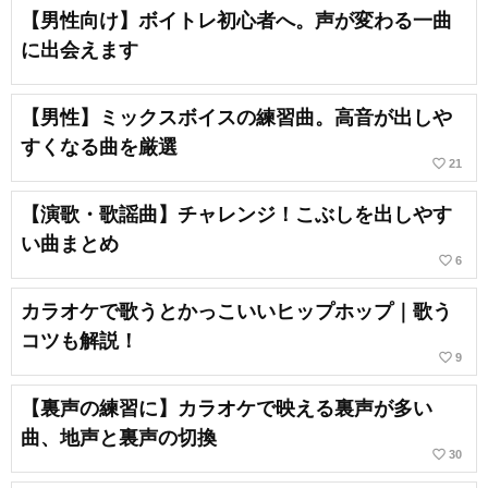
【男性向け】ボイトレ初心者へ。声が変わる一曲
に出会えます
【男性】ミックスボイスの練習曲。高音が出しや
すくなる曲を厳選
favorite_border
21
【演歌・歌謡曲】チャレンジ！こぶしを出しやす
い曲まとめ
favorite_border
6
カラオケで歌うとかっこいいヒップホップ｜歌う
コツも解説！
favorite_border
9
【裏声の練習に】カラオケで映える裏声が多い
曲、地声と裏声の切換
favorite_border
30