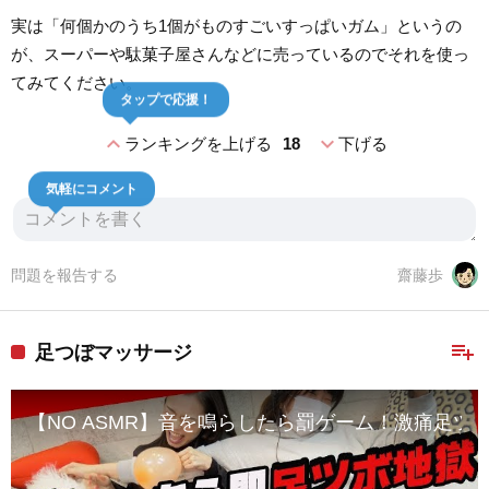
実は「何個かのうち1個がものすごいすっぱいガム」というの
が、スーパーや駄菓子屋さんなどに売っているのでそれを使っ
てみてください。
タップで応援！
expand_less
expand_more
ランキングを上げる
18
下げる
気軽にコメント
問題を報告する
齋藤歩
playlist_add
足つぼマッサージ
【NO ASMR】音を鳴らしたら罰ゲーム！激痛足ツ