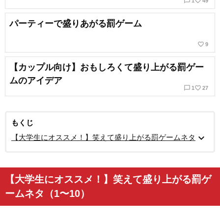
chat_bubble_outline
favorite_border
1
49
パーティーで盛りあがる罰ゲーム
favorite_border
9
【カップル向け】おもしろくて盛り上がる罰ゲー
ムのアイデア
chat_bubble_outline
favorite_border
1
27
もくじ
expand_more
【大学生にオススメ！】笑えて盛り上がる罰ゲームネタ
【大学生にオススメ！】笑えて盛り上がる罰ゲ
ームネタ（1〜10）