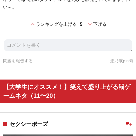
い～。
expand_less
expand_more
ランキングを上げる
5
下げる
問題を報告する
瀧乃涙pin句
【大学生にオススメ！】笑えて盛り上がる罰ゲ
ームネタ（11〜20）
playlist_add
セクシーポーズ