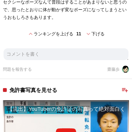
セクシーなポーズなんて普段はすることがあまりないと思うの
で、思ったとおりに体が動かず変なポーズになってしまうとい
うおもしろさもあります。
expand_less
expand_more
ランキングを上げる
11
下げる
問題を報告する
齋藤歩
playlist_add
免許書写真を見せる
【流出】YouTuberの免許証の写真って絶対面白くね