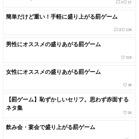
chat_bubble_outline
favorite_border
1
17
簡単だけど重い！手軽に盛り上がる罰ゲーム
chat_bubble_outline
favorite_border
2
139
男性にオススメの盛りあがる罰ゲーム
favorite_border
319
女性にオススメの盛りあがる罰ゲーム
favorite_border
38
【罰ゲーム】恥ずかしいセリフ。思わず赤面する
ネタ集
favorite_border
26
飲み会・宴会で盛り上がる罰ゲーム