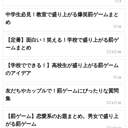
favorite_border
2
中学生必見！教室で盛り上がる爆笑罰ゲームまと
め
favorite_border
43
【定番】面白い！笑える！学校で盛り上がる罰ゲ
ームまとめ
chat_bubble_outline
favorite_border
2
65
【学校でできる！】高校生が盛り上がる罰ゲーム
のアイデア
favorite_border
15
友だちやカップルで！罰ゲームにぴったりな質問
集
chat_bubble_outline
favorite_border
1
41
【罰ゲーム】恋愛系のお題まとめ。男女で盛り上
がる罰ゲーム