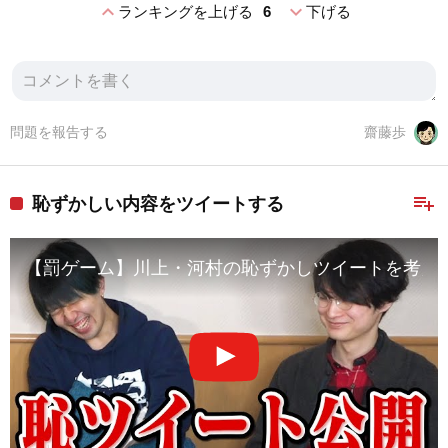
expand_less
expand_more
ランキングを上げる
6
下げる
問題を報告する
齋藤歩
playlist_add
恥ずかしい内容をツイートする
【罰ゲーム】川上・河村の恥ずかしツイートを考え