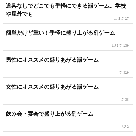
道具なしでどこでも手軽にできる罰ゲーム。学校
や屋外でも
chat_bubble_outline
favorite_border
1
17
簡単だけど重い！手軽に盛り上がる罰ゲーム
chat_bubble_outline
favorite_border
2
139
男性にオススメの盛りあがる罰ゲーム
favorite_border
319
女性にオススメの盛りあがる罰ゲーム
favorite_border
38
飲み会・宴会で盛り上がる罰ゲーム
favorite_border
2