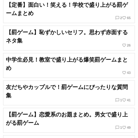
【定番】面白い！笑える！学校で盛り上がる罰ゲ
ームまとめ
chat_bubble_outline
favorite_border
2
65
【罰ゲーム】恥ずかしいセリフ。思わず赤面する
ネタ集
favorite_border
26
中学生必見！教室で盛り上がる爆笑罰ゲームまと
め
favorite_border
43
友だちやカップルで！罰ゲームにぴったりな質問
集
chat_bubble_outline
favorite_border
1
41
【罰ゲーム】恋愛系のお題まとめ。男女で盛り上
がる罰ゲーム
chat_bubble_outline
favorite_border
1
49