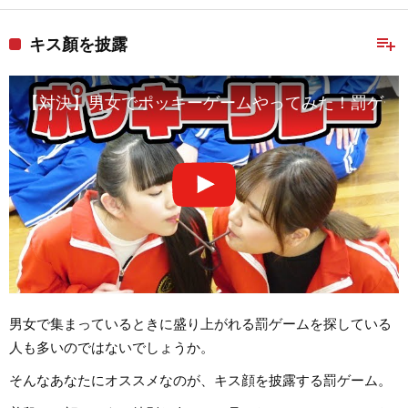
playlist_add
キス顏を披露
【対決】男女でポッキーゲームやってみた！罰ゲー
男女で集まっているときに盛り上がれる罰ゲームを探している
人も多いのではないでしょうか。
そんなあなたにオススメなのが、キス顔を披露する罰ゲーム。