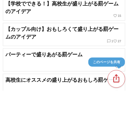
【学校でできる！】高校生が盛り上がる罰ゲーム
のアイデア
favorite_border
15
【カップル向け】おもしろくて盛り上がる罰ゲー
ムのアイデア
chat_bubble_outline
favorite_border
1
27
パーティーで盛りあがる罰ゲーム
このページを共有
favorite_border
9
ios_share
高校生にオススメの盛り上がるおもしろ罰ゲーム
favorite_border
6
【少人数から大人数まで】大学生にオススメの飲
み会ゲーム
favorite_border
5