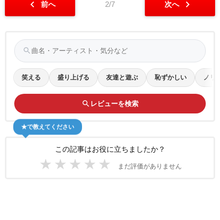
chevron_left
chevron_right
前へ
2/7
次へ
search
笑える
盛り上げる
友達と遊ぶ
恥ずかしい
ノリ
search
レビューを検索
★で教えてください
この記事はお役に立ちましたか？
★
★
★
★
★
まだ評価がありません