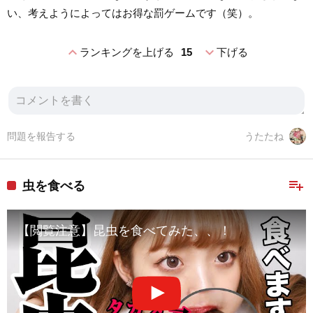
い、考えようによってはお得な罰ゲームです（笑）。
expand_less
expand_more
ランキングを上げる
15
下げる
問題を報告する
うたたね
playlist_add
虫を食べる
【閲覧注意】昆虫を食べてみた、、！