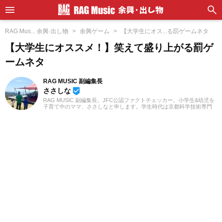
RAG Mus... 余興·出し物
余興ゲーム
【大学生にオス...る罰ゲームネタ
【大学生にオススメ！】笑えて盛り上がる罰ゲ
ームネタ
RAG MUSIC 副編集長
ささしな
beenhere
RAG MUSIC 副編集長。JFC公認ファクトチェッカー。小学生&幼児を
子育て中のママ、ささしなと申します。学生時代は京都科学技術専門
学校で音響・照明・映像技術など幅広く学び、総合的な舞台演出から
クリエイティブな表現力の基礎まで身につけました。卒業後は現職で
ある音楽制作会社に入社し、現在に至るまで一貫して制作畑にて経験
を積み、音楽を軸に多様な業務に取り組んでいます。現在は自分なり
に子育てについて学んだこと、日々子供と向き合う中で感じたことや
知ったことを活かしながら、子供向けの記事を中心に担当していま
す。少しでもみなさんのお役に立てれば幸いです！