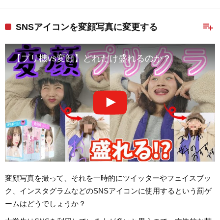
playlist_add
SNSアイコンを変顔写真に変更する
【プリ機vs変顔】どれだけ盛れるのか？
変顔写真を撮って、それを一時的にツイッターやフェイスブッ
ク、インスタグラムなどのSNSアイコンに使用するという罰ゲ
ームはどうでしょうか？