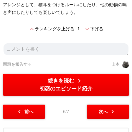
アレンジとして、猫耳をつけるルールにしたり、他の動物の鳴
き声にしたりしても楽しいでしょう。
expand_less
expand_more
ランキングを上げる
1
下げる
問題を報告する
山本
chevron_right
続きを読む
初恋のエピソード紹介
chevron_left
chevron_right
前へ
6/7
次へ