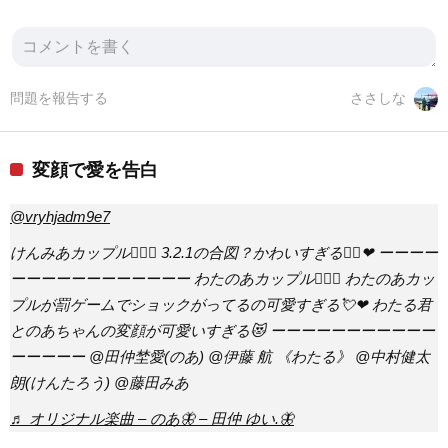
問題を報告する
ささしな
変顔で愛を告白
@vryhjadm9e7
けんみあカップル👩‍❤️‍👩 3.2.1の合図？かわいすぎる❤️‍🔥❤︎ ーーーー
ーーーーーーーーーーーー わたのあカップル👩‍❤️‍👩 わたのあカッ
プルが罰ゲームでショックがってるの可愛すぎる💘❤︎ わたる君
とのあちゃんの変顔が可愛いすぎる😻 ーーーーーーーーーーー
ーーーーー @田仲埜愛(のあ) @伊藤 航 《わたる》 @中村健太
朗(けんたろう) @藤田みあ
♬ オリジナル楽曲 – のあ🦋 – 田仲 ゆい.🦋