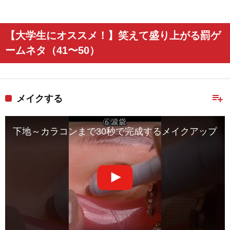
【大学生にオススメ！】笑えて盛り上がる罰ゲ
ームネタ（41〜50）
playlist_add
メイクする
下地～カラコンまで30秒で完成するメイクアップAS