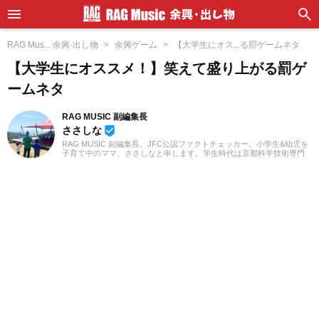
RAG Mus... 余興·出し物
余興ゲーム
【大学生にオス...る罰ゲームネタ
【大学生にオススメ！】笑えて盛り上がる罰ゲ
ームネタ
RAG MUSIC 副編集長
ささしな
beenhere
RAG MUSIC 副編集長。JFC公認ファクトチェッカー。小学生&幼児を
子育て中のママ、ささしなと申します。学生時代は京都科学技術専門
学校で音響・照明・映像技術など幅広く学び、総合的な舞台演出から
クリエイティブな表現力の基礎まで身につけました。卒業後は現職で
ある音楽制作会社に入社し、現在に至るまで一貫して制作畑にて経験
を積み、音楽を軸に多様な業務に取り組んでいます。現在は自分なり
に子育てについて学んだこと、日々子供と向き合う中で感じたことや
知ったことを活かしながら、子供向けの記事を中心に担当していま
す。少しでもみなさんのお役に立てれば幸いです！