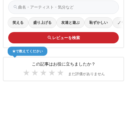
search
笑える
盛り上げる
友達と遊ぶ
恥ずかしい
ノリ
search
レビューを検索
★で教えてください
この記事はお役に立ちましたか？
★
★
★
★
★
まだ評価がありません