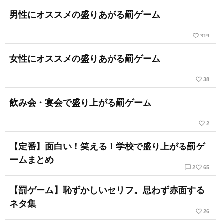
男性にオススメの盛りあがる罰ゲーム
favorite_border
319
女性にオススメの盛りあがる罰ゲーム
favorite_border
38
飲み会・宴会で盛り上がる罰ゲーム
favorite_border
2
【定番】面白い！笑える！学校で盛り上がる罰ゲ
ームまとめ
chat_bubble_outline
favorite_border
2
65
【罰ゲーム】恥ずかしいセリフ。思わず赤面する
ネタ集
favorite_border
26