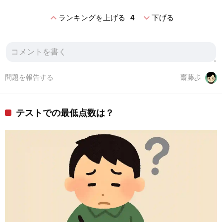
expand_less
expand_more
ランキングを上げる
4
下げる
問題を報告する
齋藤歩
テストでの最低点数は？