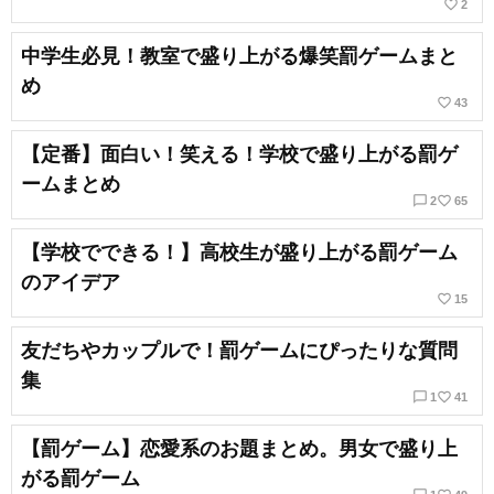
favorite_border
2
中学生必見！教室で盛り上がる爆笑罰ゲームまと
め
favorite_border
43
【定番】面白い！笑える！学校で盛り上がる罰ゲ
ームまとめ
chat_bubble_outline
favorite_border
2
65
【学校でできる！】高校生が盛り上がる罰ゲーム
のアイデア
favorite_border
15
友だちやカップルで！罰ゲームにぴったりな質問
集
chat_bubble_outline
favorite_border
1
41
【罰ゲーム】恋愛系のお題まとめ。男女で盛り上
がる罰ゲーム