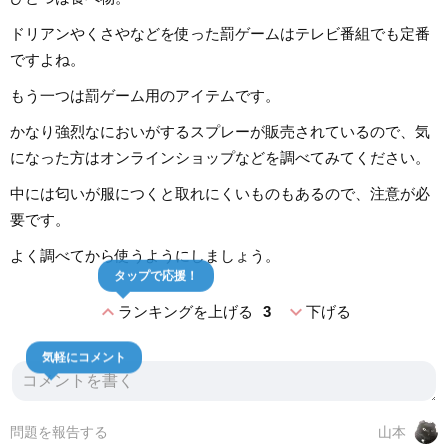
ドリアンやくさやなどを使った罰ゲームはテレビ番組でも定番
ですよね。
もう一つは罰ゲーム用のアイテムです。
かなり強烈なにおいがするスプレーが販売されているので、気
になった方はオンラインショップなどを調べてみてください。
中には匂いが服につくと取れにくいものもあるので、注意が必
要です。
よく調べてから使うようにしましょう。
タップで応援！
expand_less
expand_more
ランキングを上げる
3
下げる
気軽にコメント
問題を報告する
山本