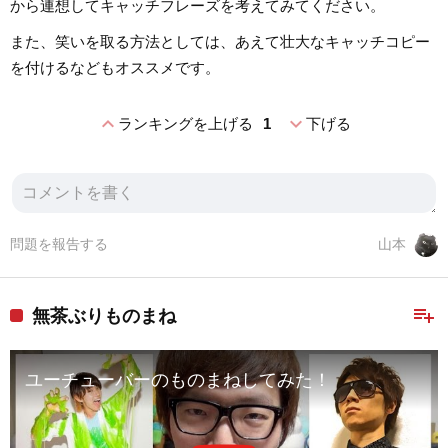
から連想してキャッチフレーズを考えてみてください。
また、笑いを取る方法としては、あえて壮大なキャッチコピー
を付けるなどもオススメです。
expand_less
expand_more
ランキングを上げる
1
下げる
問題を報告する
山本
playlist_add
無茶ぶりものまね
ユーチューバーのものまねしてみた！