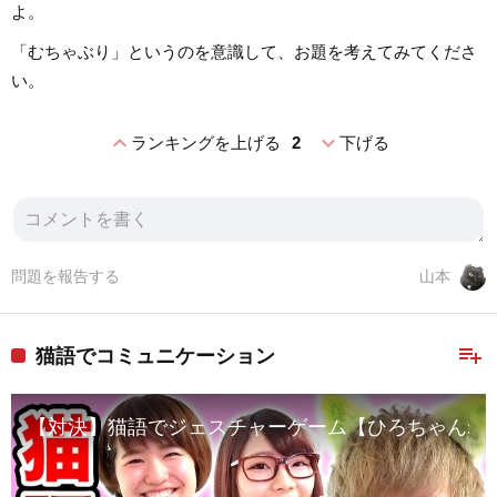
よ。
「むちゃぶり」というのを意識して、お題を考えてみてくださ
い。
expand_less
expand_more
ランキングを上げる
2
下げる
問題を報告する
山本
playlist_add
猫語でコミュニケーション
【対決】猫語でジェスチャーゲーム【ひろちゃんねる 