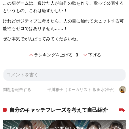
この罰ゲームは、負けた人が自作の歌を作り、歌って公表する
というもの、これは恥ずかしい！
けれどポジティブに考えたら、人の目に触れて大ヒットする可
能性もゼロではありません……！
ぜひ本気でがんばってみてくださいね。
expand_less
expand_more
ランキングを上げる
3
下げる
問題を報告する
平川雅子（ボーカリスト:坂田水雅子）
playlist_add
自分のキャッチフレーズを考えて自己紹介
【AKB48】メンバーの面白いキャッチフレーズを