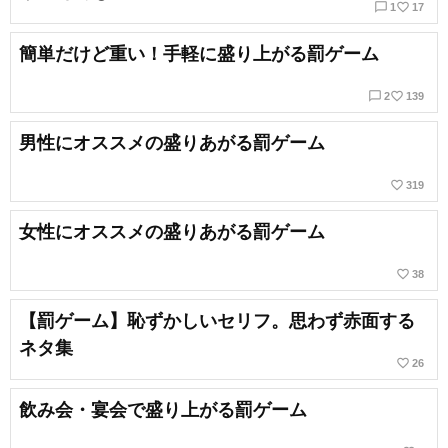
chat_bubble_outline
favorite_border
1
17
簡単だけど重い！手軽に盛り上がる罰ゲーム
chat_bubble_outline
favorite_border
2
139
男性にオススメの盛りあがる罰ゲーム
favorite_border
319
女性にオススメの盛りあがる罰ゲーム
favorite_border
38
【罰ゲーム】恥ずかしいセリフ。思わず赤面する
ネタ集
favorite_border
26
飲み会・宴会で盛り上がる罰ゲーム