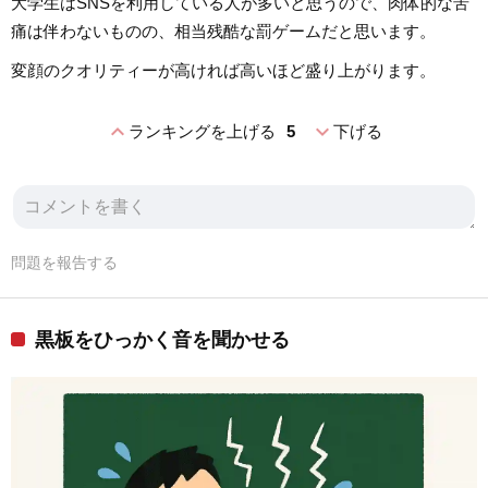
大学生はSNSを利用している人が多いと思うので、肉体的な苦
痛は伴わないものの、相当残酷な罰ゲームだと思います。
変顔のクオリティーが高ければ高いほど盛り上がります。
expand_less
expand_more
ランキングを上げる
5
下げる
問題を報告する
黒板をひっかく音を聞かせる