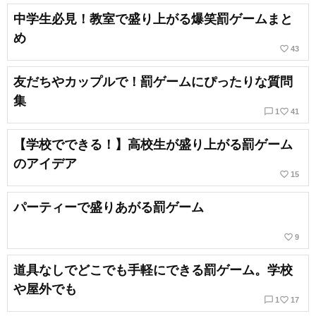
中学生必見！教室で盛り上がる爆笑罰ゲームまと
め
favorite_border
43
友だちやカップルで！罰ゲームにぴったりな質問
集
chat_bubble_outline
favorite_border
1
41
【学校でできる！】高校生が盛り上がる罰ゲーム
のアイデア
favorite_border
15
パーティーで盛りあがる罰ゲーム
favorite_border
9
道具なしでどこでも手軽にできる罰ゲーム。学校
や屋外でも
chat_bubble_outline
favorite_border
1
17