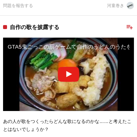
問題を報告する
河童巻き
playlist_add
自作の歌を披露する
GTA5鬼ごっこの罰ゲームで自作のうどんのうたを
あの人が歌をつくったらどんな歌になるのかな……と考えたこ
とはないでしょうか？