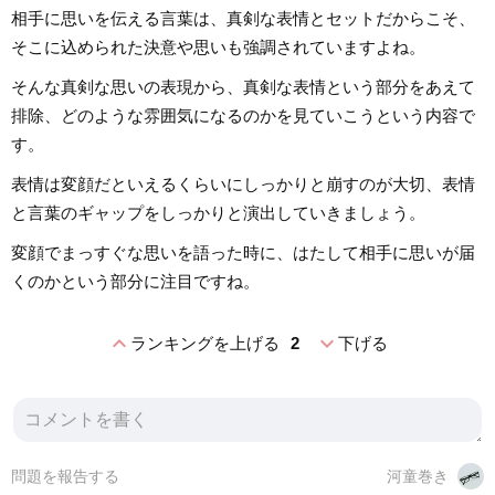
相手に思いを伝える言葉は、真剣な表情とセットだからこそ、
そこに込められた決意や思いも強調されていますよね。
そんな真剣な思いの表現から、真剣な表情という部分をあえて
排除、どのような雰囲気になるのかを見ていこうという内容で
す。
表情は変顔だといえるくらいにしっかりと崩すのが大切、表情
と言葉のギャップをしっかりと演出していきましょう。
変顔でまっすぐな思いを語った時に、はたして相手に思いが届
くのかという部分に注目ですね。
expand_less
expand_more
ランキングを上げる
2
下げる
問題を報告する
河童巻き