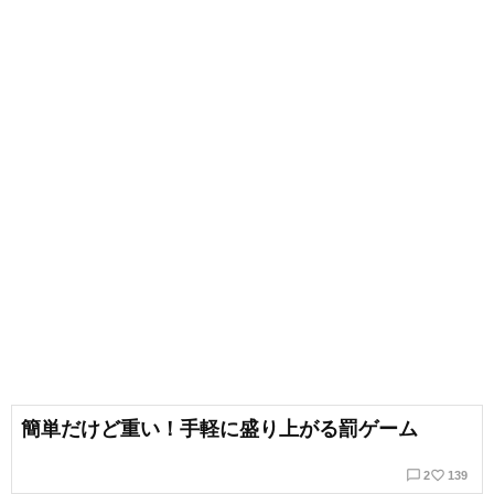
簡単だけど重い！手軽に盛り上がる罰ゲーム
chat_bubble_outline
favorite_border
2
139