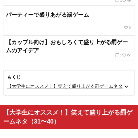
chat_bubble_outline
favorite_border
1
49
パーティーで盛りあがる罰ゲーム
favorite_border
9
【カップル向け】おもしろくて盛り上がる罰ゲー
ムのアイデア
chat_bubble_outline
favorite_border
1
27
もくじ
expand_more
【大学生にオススメ！】笑えて盛り上がる罰ゲームネタ
【大学生にオススメ！】笑えて盛り上がる罰ゲ
ームネタ（31〜40）