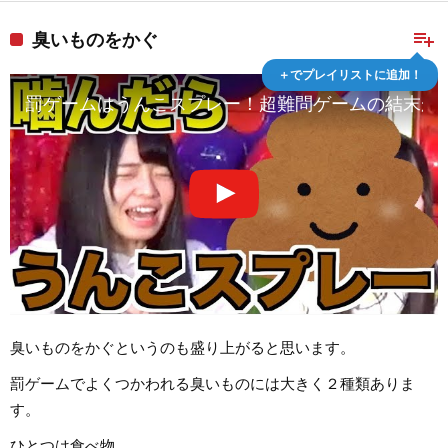
playlist_add
臭いものをかぐ
＋でプレイリストに追加！
罰ゲームはうんこスプレー！超難問ゲームの結末が
臭いものをかぐというのも盛り上がると思います。
罰ゲームでよくつかわれる臭いものには大きく２種類ありま
す。
ひとつは食べ物。