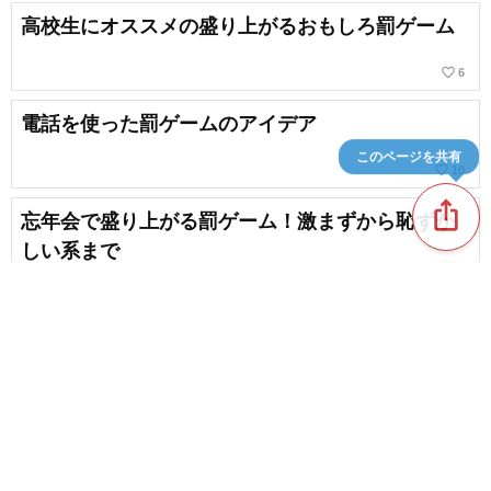
高校生にオススメの盛り上がるおもしろ罰ゲーム
favorite_border
6
電話を使った罰ゲームのアイデア
このページを共有
favorite_border
10
ios_share
忘年会で盛り上がる罰ゲーム！激まずから恥ずか
しい系まで
favorite_border
2
学校で盛り上がるパーティーゲーム
chat_bubble_outline
favorite_border
1
36
content_copy
二次会で盛りあがる罰ゲーム
favorite_border