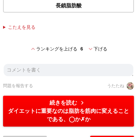
長鎖脂肪酸
こたえを見る
expand_less
expand_more
ランキングを上げる
6
下げる
問題を報告する
うたたね
chevron_right
続きを読む
ダイエットに重要なのは脂肪を筋肉に変えること
である、◯か✗か