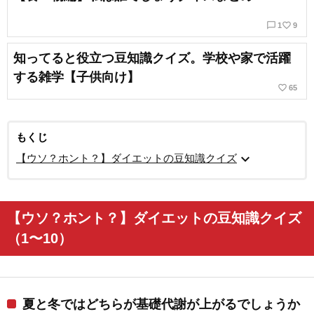
chat_bubble_outline
favorite_border
1
9
知ってると役立つ豆知識クイズ。学校や家で活躍
する雑学【子供向け】
favorite_border
65
もくじ
expand_more
【ウソ？ホント？】ダイエットの豆知識クイズ
【ウソ？ホント？】ダイエットの豆知識クイズ
（1〜10）
夏と冬ではどちらが基礎代謝が上がるでしょうか