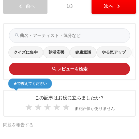
chevron_left
chevron_right
前へ
1/3
次へ
search
クイズに集中
朝活応援
健康意識
やる気アップ
search
レビューを検索
★で教えてください
この記事はお役に立ちましたか？
★
★
★
★
★
まだ評価がありません
問題を報告する