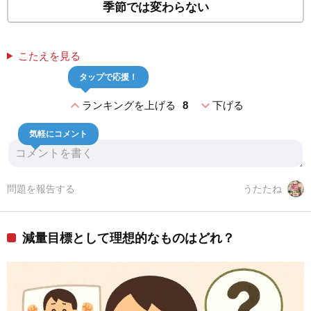
季節では変わらない
こたえを見る
タップで応援！
expand_less
expand_more
ランキングを上げる
8
下げる
気軽にコメント
問題を報告する
うたたね
減量目標として理想的なものはどれ？