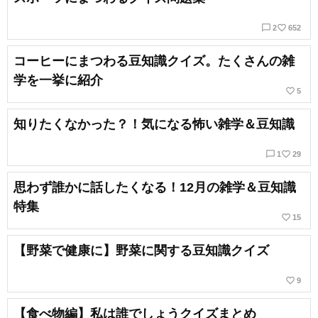
chat_bubble_outline
favorite_border
2
652
コーヒーにまつわる豆知識クイズ。たくさんの雑
学を一挙に紹介
favorite_border
5
知りたくなかった？！気になる怖い雑学＆豆知識
chat_bubble_outline
favorite_border
1
29
思わず誰かに話したくなる！12月の雑学＆豆知識
特集
favorite_border
15
【野菜で健康に】野菜に関する豆知識クイズ
favorite_border
9
【食べ物編】私は誰でしょうクイズまとめ