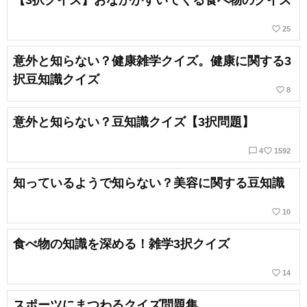
【3択クイズ】おなかがすいてくる食べ物のクイズ
favorite_border
25
意外と知らない？健康雑学クイズ。健康に関する3
択豆知識クイズ
favorite_border
8
意外と知らない？豆知識クイズ【3択問題】
chat_bubble_outline
favorite_border
4
1592
知っているようで知らない？美容に関する豆知識
favorite_border
10
食べ物の知識を深める！雑学3択クイズ
favorite_border
14
スポーツにまつわるクイズ問題集