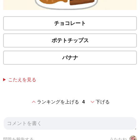
チョコレート
ポテトチップス
バナナ
こたえを見る
expand_less
expand_more
ランキングを上げる
4
下げる
問題を報告する
うたたね