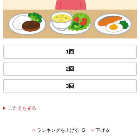
1回
2回
3回
こたえを見る
expand_less
expand_more
ランキングを上げる
5
下げる