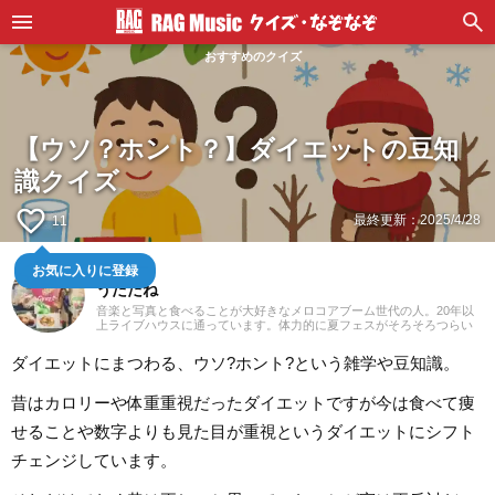
おすすめのクイズ
【ウソ？ホント？】ダイエットの豆知
識クイズ
favorite_border
最終更新：
2025/4/28
11
お気に入りに登録
ライター
うたたね
音楽と写真と食べることが大好きなメロコアブーム世代の人。20年以
上ライブハウスに通っています。体力的に夏フェスがそろそろつらい
お年頃。たまにライブ撮影＆MV用の動画を撮影してみたり。英語が得
意ではないのでストレートに入ってくる邦ロックをよく聴きますが、
ダイエットにまつわる、ウソ?ホント?という雑学や豆知識。
オススメされると洋楽邦楽問わず浅く広くなんでも聴きます。音楽を
聴きながら料理を作るのが好きでいい感じのストレス発散でもありま
す。
昔はカロリーや体重重視だったダイエットですが今は食べて痩
せることや数字よりも見た目が重視というダイエットにシフト
チェンジしています。