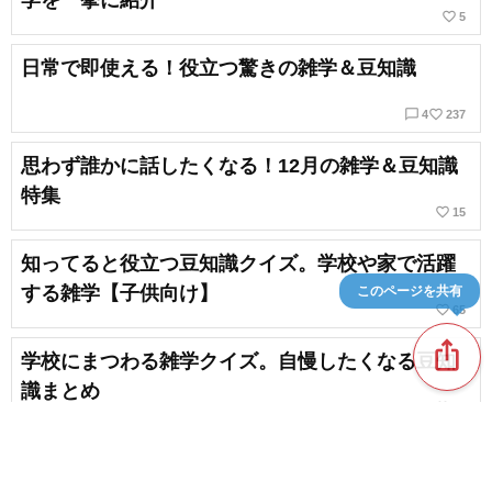
favorite_border
5
日常で即使える！役立つ驚きの雑学＆豆知識
chat_bubble_outline
favorite_border
4
237
思わず誰かに話したくなる！12月の雑学＆豆知識
特集
favorite_border
15
知ってると役立つ豆知識クイズ。学校や家で活躍
する雑学【子供向け】
このページを共有
favorite_border
65
ios_share
学校にまつわる雑学クイズ。自慢したくなる豆知
識まとめ
favorite_border
35
【一般向け】誰かに話したくなる！食べ物の豆知
識＆雑学クイズ