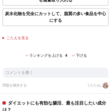
も適量取り入れる
炭水化物を完全にカットして、脂質の多い食品を中心
にする
こたえを見る
expand_less
expand_more
ランキングを上げる
4
下げる
問題を報告する
うたたね
ダイエットにも有効な腸活、最も注目したい成分
は？