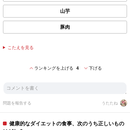
山芋
豚肉
こたえを見る
expand_less
expand_more
ランキングを上げる
4
下げる
問題を報告する
うたたね
健康的なダイエットの食事、次のうち正しいもの