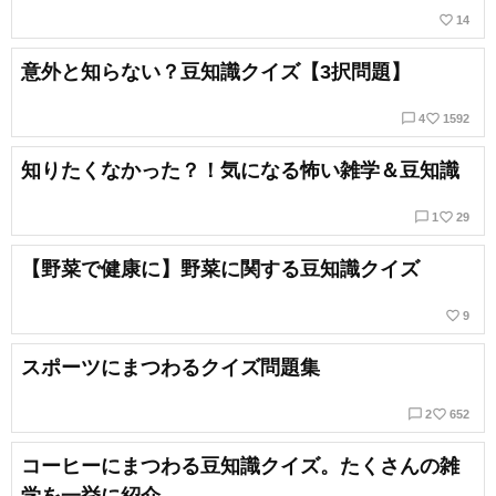
favorite_border
14
意外と知らない？豆知識クイズ【3択問題】
chat_bubble_outline
favorite_border
4
1592
知りたくなかった？！気になる怖い雑学＆豆知識
chat_bubble_outline
favorite_border
1
29
【野菜で健康に】野菜に関する豆知識クイズ
favorite_border
9
スポーツにまつわるクイズ問題集
chat_bubble_outline
favorite_border
2
652
コーヒーにまつわる豆知識クイズ。たくさんの雑
学を一挙に紹介