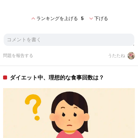
expand_less
expand_more
ランキングを上げる
5
下げる
問題を報告する
うたたね
ダイエット中、理想的な食事回数は？