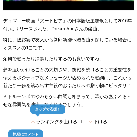
ディズニー映画『ズートピア』の日本語版主題歌として2016年
4月にリリースされた、Dream Amiさんの楽曲。
特に、披露宴で友人から新郎新婦へ贈る曲を探している場合に
オススメの1曲です。
余興で歌ったり演奏したりするのも良いですね。
夢を追いかけることの大切さや、挑戦を続けることの重要性を
伝えるポジティブなメッセージが込められた歌詞は、これから
新たな一歩を踏み出す主役のおふたりへの贈り物にピッタリ！
ミドルテンポのやわらかい曲調も相まって、温かみあふれる幸
せな雰囲気を演出してくれるでしょう。
タップで応援！
expand_less
expand_more
ランキングを上げる
1
下げる
気軽にコメント