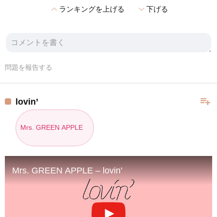
expand_less
expand_more
ランキングを上げる
下げる
問題を報告する
playlist_add
lovin’
Mrs. GREEN APPLE
Mrs. GREEN APPLE – lovin’