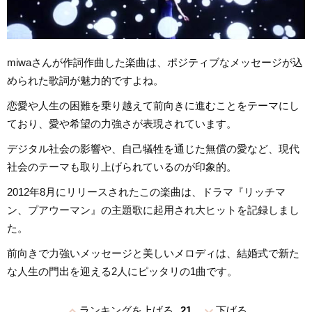
miwaさんが作詞作曲した楽曲は、ポジティブなメッセージが込
められた歌詞が魅力的ですよね。
恋愛や人生の困難を乗り越えて前向きに進むことをテーマにし
ており、愛や希望の力強さが表現されています。
デジタル社会の影響や、自己犠牲を通じた無償の愛など、現代
社会のテーマも取り上げられているのが印象的。
2012年8月にリリースされたこの楽曲は、ドラマ『リッチマ
ン、プアウーマン』の主題歌に起用され大ヒットを記録しまし
た。
前向きで力強いメッセージと美しいメロディは、結婚式で新た
な人生の門出を迎える2人にピッタリの1曲です。
expand_less
expand_more
ランキングを上げる
21
下げる