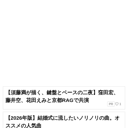
【須藤満が描く、鍵盤とベースの二夜】窪田宏、
藤井空、花田えみと京都RAGで共演
favorite_border
PR
1
【2026年版】結婚式に流したいノリノリの曲。オ
ススメの人気曲