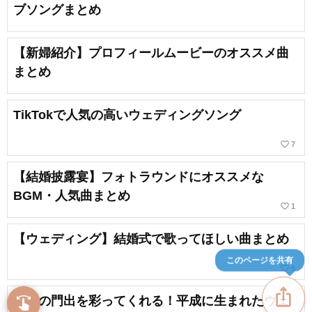
ブソングまとめ
【新婦紹介】プロフィールムービーのオススメ曲
まとめ
TikTokで人気の高いウェディングソング
favorite_border
7
【結婚披露宴】フォトラウンドにオススメな
BGM・人気曲まとめ
favorite_border
1
【ウェディング】結婚式で歌ってほしい曲まとめ
このページを共有
favorite_border
6
ios_share
人生の門出を彩ってくれる！平成に生まれたウェ
swipe
指先で音楽をブラウズ