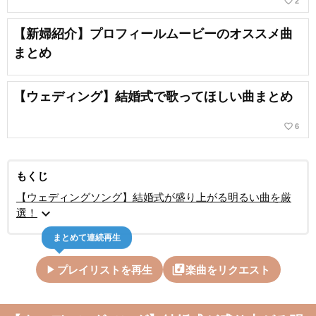
favorite_border
2
【新婦紹介】プロフィールムービーのオススメ曲
まとめ
【ウェディング】結婚式で歌ってほしい曲まとめ
favorite_border
6
もくじ
【ウェディングソング】結婚式が盛り上がる明るい曲を厳
expand_more
選！
まとめて連続再生
play_arrow
library_music
プレイリストを再生
楽曲をリクエスト