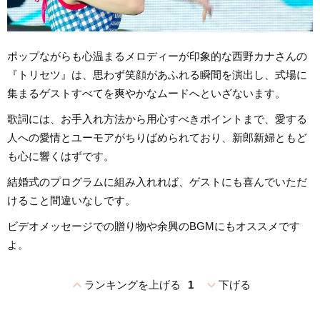
ポップながらも心温まるメロディーが印象的な西野カナさんの
『トリセツ』は、思わず笑顔があふれる瞬間を演出し、式場に
集まるゲストすべてを爽やかなムードへといざないます。
歌詞には、お手入れ方法から用心すべきポイントまで、愛する
人への愛情とユーモアがちりばめられており、新郎新婦ともど
も心に響くはずです。
結婚式のプログラムに組み入れれば、ゲストにも喜んでいただ
けること間違いなしです。
ビデオメッセージでの贈り物や余興のBGMにもオススメです
よ。
expand_less
expand_more
ランキングを上げる
1
下げる