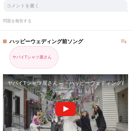
問題を報告する
playlist_add
ハッピーウェディング前ソング
ヤバイTシャツ屋さん
ヤバイTシャツ屋さん – 「ハッピーウェディング前ソング」