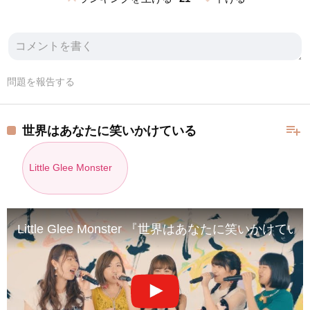
問題を報告する
playlist_add
世界はあなたに笑いかけている
Little Glee Monster
Little Glee Monster 『世界はあなたに笑いかけている』S