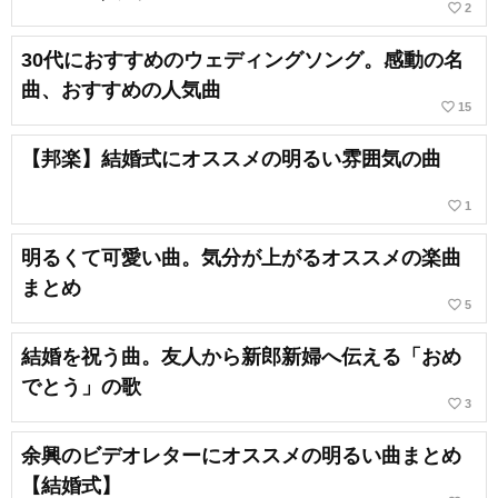
favorite_border
2
30代におすすめのウェディングソング。感動の名
曲、おすすめの人気曲
favorite_border
15
【邦楽】結婚式にオススメの明るい雰囲気の曲
favorite_border
1
明るくて可愛い曲。気分が上がるオススメの楽曲
まとめ
favorite_border
5
結婚を祝う曲。友人から新郎新婦へ伝える「おめ
でとう」の歌
favorite_border
3
余興のビデオレターにオススメの明るい曲まとめ
【結婚式】