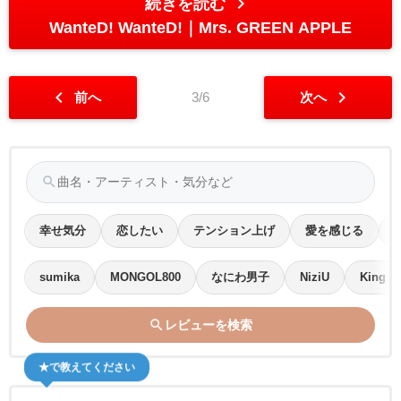
chevron_right
続きを読む
WanteD! WanteD!
Mrs. GREEN APPLE
chevron_left
chevron_right
前へ
3/6
次へ
search
幸せ気分
恋したい
テンション上げ
愛を感じる
sumika
MONGOL800
なにわ男子
NiziU
King &
search
レビューを検索
★で教えてください