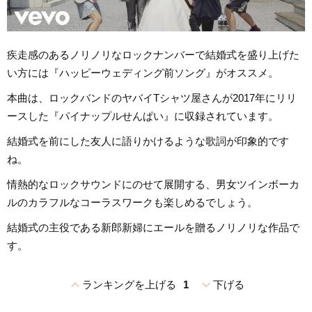
疾走感のあるノリノリなロックナンバーで結婚式を盛り上げた
い方には『ハッピーウェディング前ソング』がオススメ。
本曲は、ロックバンドのヤバイTシャツ屋さんが2017年にリリ
ースした『パイナップルせんぱい』に収録されています。
結婚式を前にした友人に語りかけるような歌詞が印象的です
ね。
情熱的なロックサウンドにのせて展開する、男女ツインボーカ
ルのカラフルなコーラスワークも楽しめるでしょう。
結婚式の主役である新郎新婦にエールを贈るノリノリな作品で
す。
expand_less
expand_more
ランキングを上げる
1
下げる