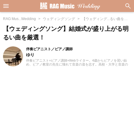
RAG Mus...Wedding
ウェディングソング
【ウェディング...るい曲を厳
選！
【ウェディングソング】結婚式が盛り上がる明
るい曲を厳選！
伴奏ピアニスト／ピアノ講師
ゆり
伴奏ピアニスト×ピアノ講師×Webライター。4歳からピアノを習い始
め、ピアノ教室の先生に憧れて音楽の道を志す。高校・大学と音楽の
専門課程に進み、器楽や歌の伴奏のおもしろさに目覚める。現在、ピ
アノを教える傍ら、地元愛知を中心にフルート・声楽・合唱等の伴奏
者として活動している。レッスンを通して生徒たちから流行の曲を教
わることも多く、邦楽・洋楽・CM曲など、ジャンルを問わずなんでも
ピアノで弾いてみるのが趣味。2021年より、Webライターとしての活
動もスタート。音楽をはじめさまざまなジャンルの執筆にあたってい
る。