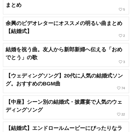
まとめ
favorite_border
5
余興のビデオレターにオススメの明るい曲まとめ
【結婚式】
favorite_border
2
結婚を祝う曲。友人から新郎新婦へ伝える「おめ
でとう」の歌
favorite_border
3
【ウェディングソング】20代に人気の結婚式ソン
グ。おすすめのBGM曲
favorite_border
74
【中座】シーン別の結婚式・披露宴で人気のウェ
ディングソング
favorite_border
22
【結婚式】エンドロールムービーにぴったりなラ