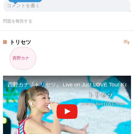
問題を報告する
playlist_add
トリセツ
西野カナ
西野カナ『トリセツ』 Live on Just LOVE Tour-Kana Nis