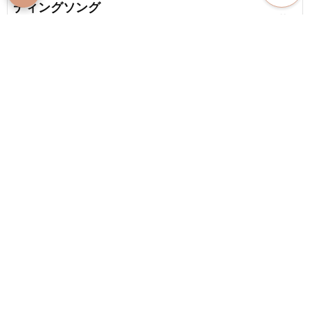
ディングソング
favorite_border
2
【結婚式BGM】感動！友人スピーチにピッタリの
おすすめ楽曲
favorite_border
2
content_copy
ウェディングソングにおすすめしたい！令和に生
まれたラブソング
play_arrow
favorite_border
2
人気の邦楽ウェディングソングランキング
favorite_border
【2026】
favorite_border
5
結婚式で歌いたい友情ソング。友達への祝福ソン
グ
favorite_border
18
【泣ける歌】結婚式におすすめ！感動を巻き起こ