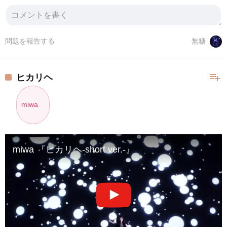
問題を報告する
無糖
playlist_add
ヒカリヘ
miwa
miwa 『ヒカリヘ-short ver.-』