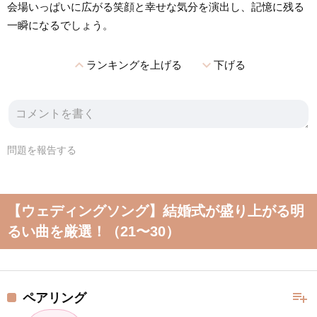
会場いっぱいに広がる笑顔と幸せな気分を演出し、記憶に残る
一瞬になるでしょう。
expand_less
expand_more
ランキングを上げる
下げる
問題を報告する
【ウェディングソング】結婚式が盛り上がる明
るい曲を厳選！（21〜30）
playlist_add
ペアリング