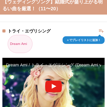
【ウェディングソング】結婚式が盛り上がる明
るい曲を厳選！（11〜20）
playlist_add
トライ・エヴリシング
＋でプレイリストに追加！
Dream Ami
Dream Ami / トライ・エヴリシング (Dream Ami versi