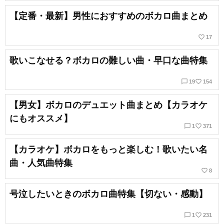
【定番・最新】男性におすすめのボカロ曲まとめ
favorite_border
17
歌いこなせる？ボカロの難しい曲・早口な曲特集
chat_bubble_outline
favorite_border
19
154
【男女】ボカロのデュエット曲まとめ【カラオケ
にもオススメ】
chat_bubble_outline
favorite_border
1
371
【カラオケ】ボカロをもっと楽しむ！歌いたい名
曲・人気曲特集
favorite_border
8
号泣したいときのボカロ曲特集【切ない・感動】
chat_bubble_outline
favorite_border
1
231