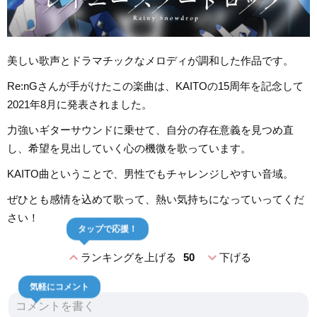
美しい歌声とドラマチックなメロディが調和した作品です。
Re:nGさんが手がけたこの楽曲は、KAITOの15周年を記念して
2021年8月に発表されました。
力強いギターサウンドに乗せて、自分の存在意義を見つめ直
し、希望を見出していく心の機微を歌っています。
KAITO曲ということで、男性でもチャレンジしやすい音域。
ぜひとも感情を込めて歌って、熱い気持ちになっていってくだ
さい！
タップで応援！
expand_less
expand_more
ランキングを上げる
50
下げる
気軽にコメント