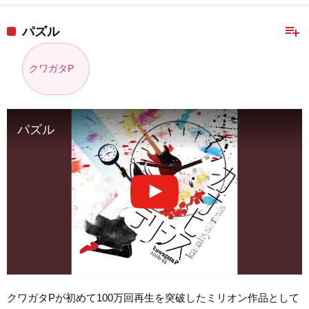
playlist_add
パズル
クワガタP
パズル
クワガタPが初めて100万回再生を突破したミリオン作品として