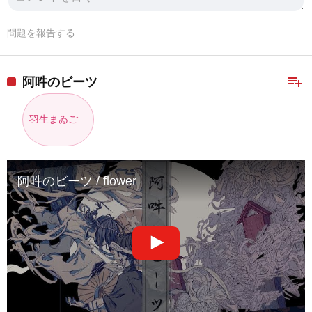
問題を報告する
playlist_add
阿吽のビーツ
羽生まゐご
阿吽のビーツ / flower