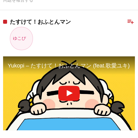
問題を報告する
playlist_add
たすけて！おふとんマン
ゆこぴ
Yukopi – たすけて！おふとんマン (feat.歌愛ユキ)