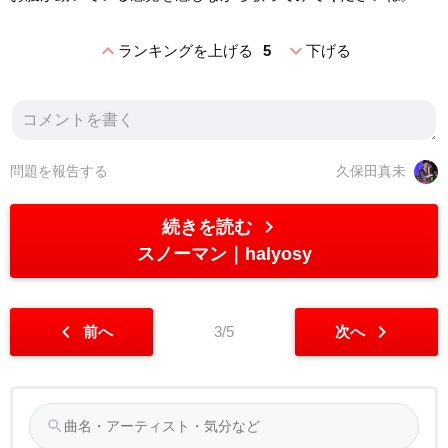
expand_less
expand_more
ランキングを上げる
5
下げる
問題を報告する
久保田真未
chevron_right
続きを読む
スノーマン
halyosy
chevron_left
chevron_right
前へ
3/5
次へ
search