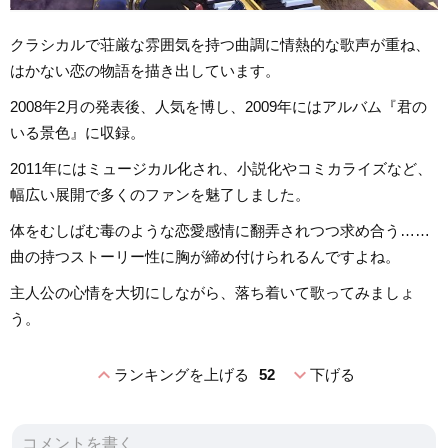
クラシカルで荘厳な雰囲気を持つ曲調に情熱的な歌声が重ね、
はかない恋の物語を描き出しています。
2008年2月の発表後、人気を博し、2009年にはアルバム『君の
いる景色』に収録。
2011年にはミュージカル化され、小説化やコミカライズなど、
幅広い展開で多くのファンを魅了しました。
体をむしばむ毒のような恋愛感情に翻弄されつつ求め合う……
曲の持つストーリー性に胸が締め付けられるんですよね。
主人公の心情を大切にしながら、落ち着いて歌ってみましょ
う。
expand_less
expand_more
ランキングを上げる
52
下げる