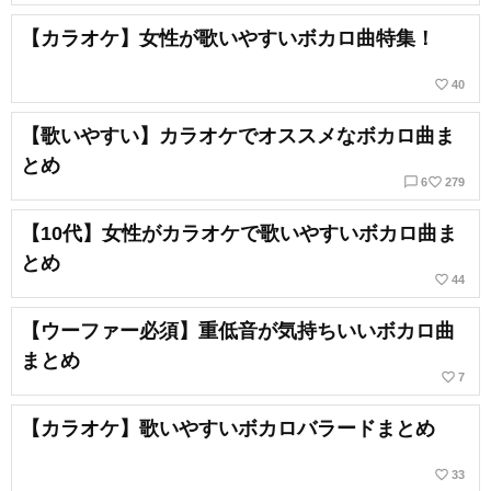
【カラオケ】女性が歌いやすいボカロ曲特集！
favorite_border
40
【歌いやすい】カラオケでオススメなボカロ曲ま
とめ
chat_bubble_outline
favorite_border
6
279
【10代】女性がカラオケで歌いやすいボカロ曲ま
とめ
favorite_border
44
【ウーファー必須】重低音が気持ちいいボカロ曲
まとめ
favorite_border
7
【カラオケ】歌いやすいボカロバラードまとめ
favorite_border
33