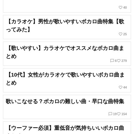
favorite_border
40
【カラオケ】男性が歌いやすいボカロ曲特集【歌
ってみた】
favorite_border
25
【歌いやすい】カラオケでオススメなボカロ曲ま
とめ
chat_bubble_outline
favorite_border
6
279
【10代】女性がカラオケで歌いやすいボカロ曲ま
とめ
favorite_border
44
歌いこなせる？ボカロの難しい曲・早口な曲特集
chat_bubble_outline
favorite_border
19
154
【ウーファー必須】重低音が気持ちいいボカロ曲