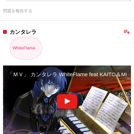
問題を報告する
playlist_add
カンタレラ
WhiteFlame
「ＭＶ」 カンタレラ WhiteFlame feat KAITO＆MIK