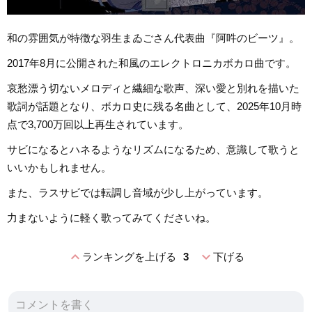
和の雰囲気が特徴な羽生まゐごさん代表曲『阿吽のビーツ』。
2017年8月に公開された和風のエレクトロニカボカロ曲です。
哀愁漂う切ないメロディと繊細な歌声、深い愛と別れを描いた
歌詞が話題となり、ボカロ史に残る名曲として、2025年10月時
点で3,700万回以上再生されています。
サビになるとハネるようなリズムになるため、意識して歌うと
いいかもしれません。
また、ラスサビでは転調し音域が少し上がっています。
力まないように軽く歌ってみてくださいね。
expand_less
expand_more
ランキングを上げる
3
下げる