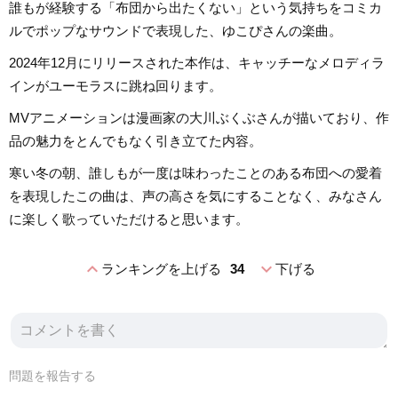
誰もが経験する「布団から出たくない」という気持ちをコミカ
ルでポップなサウンドで表現した、ゆこぴさんの楽曲。
2024年12月にリリースされた本作は、キャッチーなメロディラ
インがユーモラスに跳ね回ります。
MVアニメーションは漫画家の大川ぶくぶさんが描いており、作
品の魅力をとんでもなく引き立てた内容。
寒い冬の朝、誰しもが一度は味わったことのある布団への愛着
を表現したこの曲は、声の高さを気にすることなく、みなさん
に楽しく歌っていただけると思います。
expand_less
expand_more
ランキングを上げる
34
下げる
問題を報告する