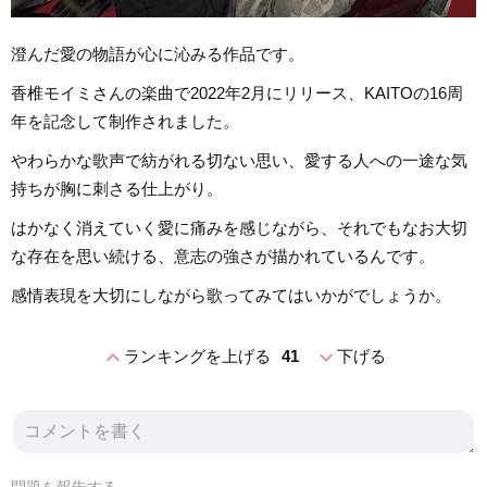
澄んだ愛の物語が心に沁みる作品です。
香椎モイミさんの楽曲で2022年2月にリリース、KAITOの16周
年を記念して制作されました。
やわらかな歌声で紡がれる切ない思い、愛する人への一途な気
持ちが胸に刺さる仕上がり。
はかなく消えていく愛に痛みを感じながら、それでもなお大切
な存在を思い続ける、意志の強さが描かれているんです。
感情表現を大切にしながら歌ってみてはいかがでしょうか。
expand_less
expand_more
ランキングを上げる
41
下げる