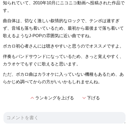
知られていて、2010年10月にニコニコ動画へ投稿された作品で
す。
曲自体は、切なく激しい叙情的なロックで、テンポは速すぎ
ず、音域も落ち着いているため、最初から最後まで落ち着いて
歌えるようなJ-POPの雰囲気に近い曲ですね。
ボカロ初心者さんには聴きやすいと思うのでオススメですよ。
伴奏もバンドサウンドになっているため、きっと覚えやすく、
カラオケでもすぐに歌えると思います。
ただ、ボカロ曲はカラオケに入っていない機種もあるため、あ
らかじめ調べてからの方がいいかもしれませんね。
expand_less
expand_more
ランキングを上げる
下げる