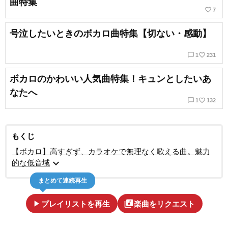
曲特集
favorite_border
7
号泣したいときのボカロ曲特集【切ない・感動】
chat_bubble_outline
favorite_border
1
231
ボカロのかわいい人気曲特集！キュンとしたいあ
なたへ
chat_bubble_outline
favorite_border
1
132
もくじ
【ボカロ】高すぎず、カラオケで無理なく歌える曲。魅力
expand_more
的な低音域
まとめて連続再生
play_arrow
library_music
プレイリストを再生
楽曲をリクエスト