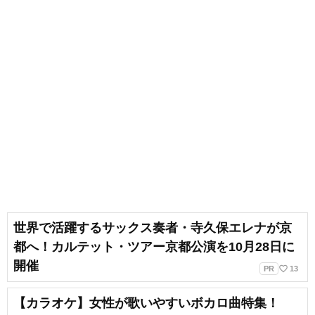
も吹奏楽でベースを弾いていま
す。ベースボーカルでバンドをし
ていたり、ボーカルのみで声をか
けていただいたりと、ライブ活動
もしています！ボイトレをしてい
く上で、声を出していつまでも健
康で美しくありたいです！
世界で活躍するサックス奏者・寺久保エレナが京
都へ！カルテット・ツアー京都公演を10月28日に
開催
favorite_border
PR
13
【カラオケ】女性が歌いやすいボカロ曲特集！