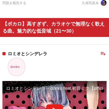
問題を報告する
久保田真未
【ボカロ】高すぎず、カラオケで無理なく歌え
る曲。魅力的な低音域（21〜30）
playlist_add
ロミオとシンデレラ
doriko
ロミオとシンデレラ – doriko feat.初音ミク【official