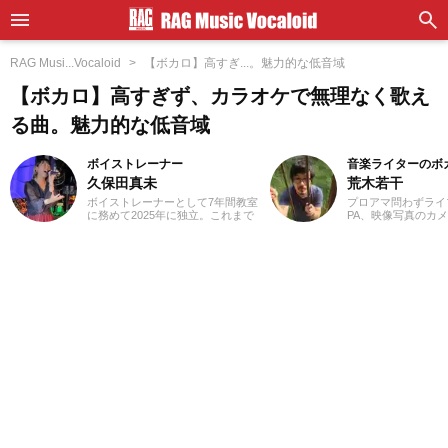
RAG Musi...Vocaloid
【ボカロ】高すぎ...。魅力的な低音域
【ボカロ】高すぎず、カラオケで無理なく歌え
る曲。魅力的な低音域
ボイストレーナー
音楽ライターのボ
久保田真未
荒木若干
ボイストレーナーとして7年間教室
プロアマ問わずライ
に務めて2025年に独立。これまで
PA、映像写真のカ
に総勢300名以上の指導にあたって
店店員、物流拠点の
きました。私が講師を始めたキッ
さまざまな職種を経
カケは興味本位でした(笑)。仕事を
業ライターとして日
探していた時に「ボーカルのイン
います。これまでに
ストラクター」という求人を発見
サイトでの作品紹介記
し、「なんだこれは！」と思って
PLACE株式会社様の「
勢いで応募したんです。こうして
BEST」特典ライナ
私は知識0の状態で講師になったの
等に携わらせていた
で、誰よりも研修を受け、自分で
音楽経験としては、
もたくさん勉強しました。自分が
ーを始め、学生時代
学んだことを実際に生徒さんに教
に注力。その後15
えていくと生徒さんの反応がかな
至るまで、いちボカ
り良く、その時にやりがいを感じ
ジナル楽曲を発表し
ます！私は講師として指導する中
す。邦楽ロック、ボ
で、生徒さんと一緒に成長できて
得意ジャンルです。
いる瞬間がたまらなく好きです。
音楽活動としては、高校から今で