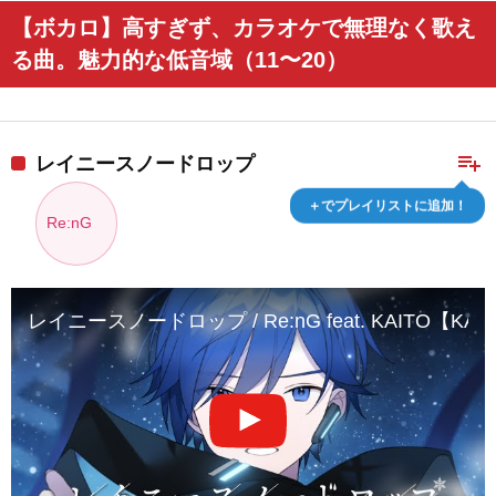
【ボカロ】高すぎず、カラオケで無理なく歌え
る曲。魅力的な低音域（11〜20）
playlist_add
レイニースノードロップ
＋でプレイリストに追加！
Re:nG
レイニースノードロップ / Re:nG feat. KAITO【KAITO 1