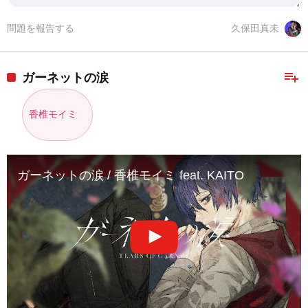
問題を報告する
久保田真未
playlist_add
ガーネットの涙
香椎モイミ
ガーネットの涙 / 香椎モイミ feat. KAITO