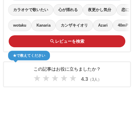
カラオケで歌いたい
心が揺れる
夜更かし気分
恋につ
wotaku
Kanaria
カンザキイオリ
Azari
40mP
search
レビューを検索
★で教えてください
この記事はお役に立ちましたか？
★
★
★
★
★
4.3
（3人）