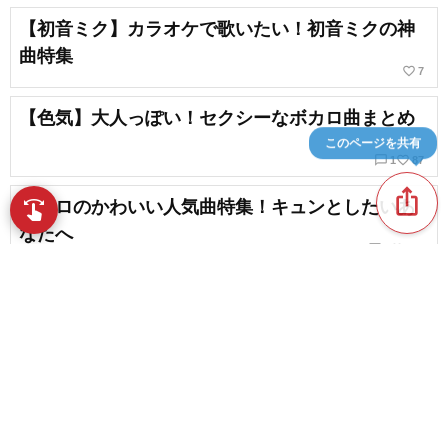
【初音ミク】カラオケで歌いたい！初音ミクの神
曲特集
favorite_border
7
【色気】大人っぽい！セクシーなボカロ曲まとめ
このページを共有
chat_bubble_outline
favorite_border
1
87
ios_share
ボカロのかわいい人気曲特集！キュンとしたいあ
swipe
指先で音楽をブラウズ
なたへ
chat_bubble_outline
favorite_border
1
132
【ボカロ曲】人気・有名歌い手さんまとめ
favorite_border
43
content_copy
【かわいい】女性にオススメしたいボカロ曲特集
【かっこいい】
play_arrow
chat_bubble_outline
favorite_border
1
18